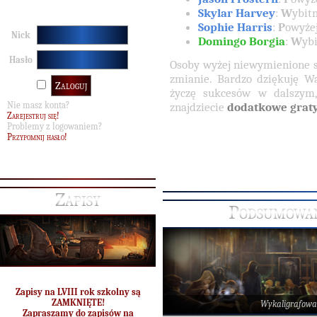
Skylar Harvey
:
W
ybit
Sophie Harris
:
P
owyże
Nick
Domingo Borgia
:
W
yb
Hasło
Osoby wyżej niewymienione 
zmianie. Bardzo dziękuję 
życzę sukcesów w dalszym
Nie masz konta?
znajdziecie
dodatkowe graty
Zarejestruj się!
Problemy z logowaniem?
Przypomnij hasło!
Zapisy
Podsumowan
Zapisy na LVIII rok szkolny są
ZAMKNIĘTE!
Wykaligrafowa
Zapraszamy do zapisów na