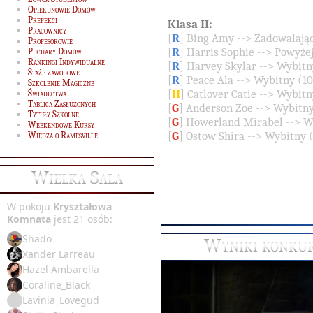
Opiekunowie Domów
Prefekci
Klasa II:
Pracownicy
[
R
] Bing Amy --> Zadowalają
Profesorowie
[
R
] Harris Sophie --> Powyż
Puchary Domów
Rankingi Indywidualne
[
R
] Harvey Skylar --> Wybit
Staże zawodowe
[
R
] Peace Ala --> Wybitny (
Szkolenie Magiczne
[
H
] Catlover Catie --> Wybit
Świadectwa
Tablica Zasłużonych
[
G
] Anderson Zoe --> Wybitn
Tytuły Szkolne
[
G
] Howerland Mirabel --> 
Weekendowe Kursy
[
G
] Ostow Shira --> Wybitny
Wiedza o Ramesville
Wielka Sala
W pokoju
Kryształowa
Komnata
jest 21 osób:
Shado
Wyniki konkur
Xander Larreau
Hazel Ambarella
Coraline_Black
Lavinia_Lovegud