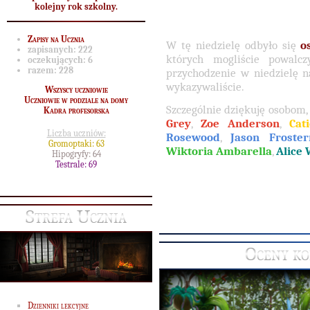
kolejny rok szkolny.
Zapisy na Ucznia
W tę niedzielę odbyło się
o
zapisanych:
222
których mogliście powalc
oczekujących:
6
razem:
228
przychodzenie w niedzielę n
wykazywaliście.
Wszyscy uczniowie
Uczniowie w podziale na domy
Szczególnie dziękuję osobom,
Kadra profesorska
Grey
,
Zoe Anderson
,
Cat
Liczba uczniów:
Rosewood
,
Jason Froster
Gromoptaki: 63
Wiktoria Ambarella
,
Alice 
Hipogryfy: 64
Testrale: 69
Strefa Ucznia
Oceny ko
Dzienniki lekcyjne