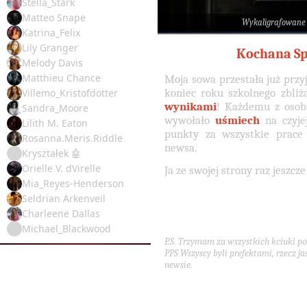
Stella_Stark
Matteo Snape
Wykaligrafowane
Katrina_Felix
Lily Granger
Kochana Sp
Melody Davis
Matthieu Chance
Moja sowa przestała już przy
koniec roku szkolnego zbliża
Villemo_Kristofdotter
wynikami
! Każdemu z osob
Sandra_Moore
wywołało
uśmiech
na czyjej
Lilith M. Eaton
punkty za wszystkie prace 
Rosanna.Meris.Riddle
newsa.
Kryształek 🤖
Orielle V. dVirelle
Ja ze swojej strony raz jeszcz
Mia_Reyes-Henderson
Seldrian Arkenveil
Charleene Dallas
Michael_Blackwood
P.S. Trzymam za wszystkich kciuki p
PPS Wszyscy byli prefektami, rzecz 
newsie.