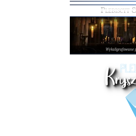
Plebiscyt 
Wykaligrafowane 