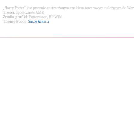
„Harry Potter” jest prawnie zastrzeżonym znakiem towarowym należącym do War
Treści
: Społeczność AMR
Źródła grafiki
: Pottermore, HP Wiki.
Theme&code
:
Shado Ackerly