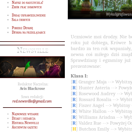
Napisz do nauczyciela!
Zbiór prac domowych
Wykaligrafowan
Dodaj usprawiedliwienie
Sala chorych
Pobierz Devanę
Devana na przeglądarce
Uczniowie moi drodzy. Nie bó
roku już dobiega, Krówce M
Newsville
bardzo za ten rok wspaniały
newsa coś miłego dziś znajdz
Sprawdziany i egzaminy ju
prezentowane:
Klasa I:
[
R
] Granger Maja --> Wybitn
Redaktor Naczelna:
[
R
] Hunter Asteria --> Powy
Avis Blackrose
[
R
] Rosewood Audrey --> Wy
Sowa redakcji:
[
R
] Rossard Rosalia --> Wyb
red.newsville@gmail.com
[
R
] Fiszer Angel --> Wybitny
[
R
] White Hallon --> Wybitn
Najnowsze wydanie
[
R
] Williams Ariadna --> Wy
Działy i redakcja
[
R
] Valdez Rue --> Powyżej 
Historia Newsville
Archiwum gazetki
[
H
] Butchon Emily --> Wybit