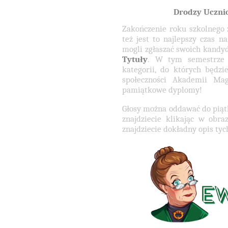
Drodzy Ucznio
Zakończenie roku szkolnego z
też jest to najlepszy czas n
mogli zgłaszać swoich kandy
Tytuły
. W tym semestrze 
kategorii, do których będz
społeczności Akademii Mag
pamiątkowe dyplomy!
Głosy można oddawać do piąt
znajdziecie klikając w obr
znajdziecie dokładny opis tyc