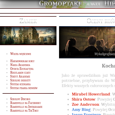
43613
Zamek
Oceny koń
Wrota wejściowe
Wykaligrafowa
Harmonogram roku
Nasza Akademia
Kocha
Oferta Edukacyjna
Regulamin czatu
Jako że sprawdziłam już Wa
Statut Akademii
potrzebne, przybywam do W
Szkolne dekrety
System oceniania
Efekty waszych całorocznych 
System pisania newsów
Mirabel Howerland
:
Shira Ostow
:
P
owyżej
Szkolny Discord
Ramesville na Facebooku
Zoe Anderson
:
W
ybit
Ramesville na Instagramie
Amy Bing
:
P
owyżej
O
c
Ramesville na TikToku
Jason Frostern
:
P
owyż