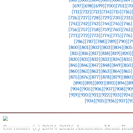
[697]
[698]
[699]
[700]
[701]
[70
[711]
[712]
[713]
[714]
[715]
[716]
[726]
[727]
[728]
[729]
[730]
[731]
[741]
[742]
[743]
[744]
[745]
[746]
[756]
[757]
[758]
[759]
[760]
[761]
[771]
[772]
[773]
[774]
[775]
[776]
[786]
[787]
[788]
[789]
[790]
[7
[800]
[801]
[802]
[803]
[804]
[805
[815]
[816]
[817]
[818]
[819]
[820]
[830]
[831]
[832]
[833]
[834]
[835]
[845]
[846]
[847]
[848]
[849]
[850]
[860]
[861]
[862]
[863]
[864]
[865]
[875]
[876]
[877]
[878]
[879]
[880]
[890]
[891]
[892]
[893]
[894]
[89
[904]
[905]
[906]
[907]
[908]
[90
[919]
[920]
[921]
[922]
[923]
[924]
[934]
[935]
[936]
[937]
[9
Copyright (c) 2004-2026 Akademia Magii Ram