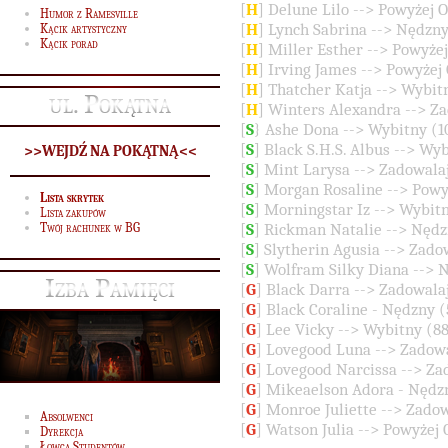
[
H
] Delune Lilo --> Powyżej
Humor z Ramesville
[
H
] Lynch Sabrina --> Nędzn
Kącik artystyczny
Kącik porad
[
H
] Miller Esther --> Powyż
[
H
] Irving James --> Powyże
[
H
] Thatcher Katja --> Wybi
ul. Pokątna
[
H
] Winters Alexandra --> Z
[
S
} Ashe Dona --> Wybitny (
[
S
] Black S.H.S. Albus --> Wy
>>WEJDŹ NA POKĄTNĄ<<
[
S
] Mint Larysa --> Zadowala
[
S
] Morgan Rosaline --> Pow
Lista skrytek
[
S
] Morningstar Iz --> Wybit
Lista zakupów
[
S
] Rickman Natalie --> Nęd
Twój rachunek w BG
[
S
] Slytherin Agusia --> Zad
[
S
] Wolfram Silky Diana -->
Izba Pamięci
[
G
] Black Darra --> Zadowal
[
G
] Black Coraline - Nędzny 
[
G
] Lee Vicky --> Wybitny (
[
G
] Lovegood Luna --> Zadow
[
G
] Lovegood Narcissa --> Z
[
G
] Mikeaelson Adora - Nęd
[
G
] Monroe Juliette --> Zado
Absolwenci
[
G
] Watson Julia --> Powyże
Dyrekcja
Łowca Studentów