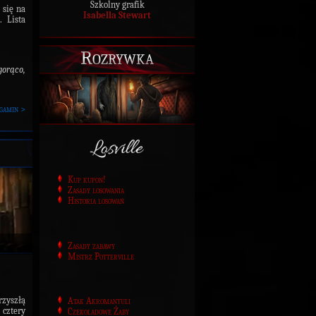
Szkolny grafik
 się na
Isabella Stewart
 Lista
Rozrywka
orąco,
gamin >
Kup kupon!
Zasady losowania
Historia losowań
Zasady zabawy
Mistrz Potterville
rzyszłą
Atak Akromantuli
 cztery
Czekoladowe Żaby