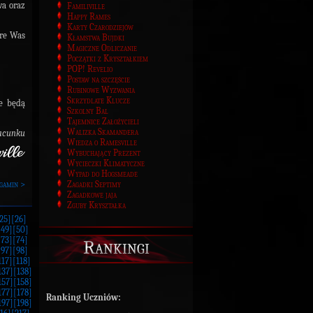
wa oraz
Familiville
Happy Rames
Karty Czarodziejów
óre Was
Kłamstwa Bujdki
Magiczne Odliczanie
Początki z Kryształkiem
POP! Revelio
Postaw na szczęście
Rubinowe Wyzwania
Skrzydlate Klucze
re będą
Szkolny Bal
Tajemnice Założycieli
Walizka Skamandera
acunku
Wiedza o Ramesville
Wybuchający Prezent
Wycieczki Klimatyczne
Wypad do Hogsmeade
gamin >
Zagadki Septimy
Zagadkowe jaja
Zguby Kryształka
25]
[26]
[49]
[50]
[73]
[74]
Rankingi
[97]
[98]
117]
[118]
137]
[138]
157]
[158]
177]
[178]
Ranking Uczniów:
197]
[198]