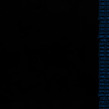
[199]
[2
[218]
[2
[237]
[2
[256]
[2
[275]
[2
[294]
[29
[313]
[3
[332]
[3
[351]
[3
[370]
[3
[389]
[39
[408]
[
[427]
[4
[446]
[4
[465]
[4
[484]
[4
[503]
[
[522]
[5
[541]
[5
[560]
[5
[579]
[5
[598]
[5
[617]
[6
[636]
[6
[655]
[6
[674]
[6
[693]
[69
[712]
[7
[731]
[7
[750]
[7