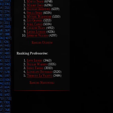
16]
[217]
Matteo Snape
(6748)
35]
[236]
Melody Davis
(6396)
54]
[255]
Seldrian Arkenveil
(6319)
73]
[274]
Stella Stark
(6034)
92]
[293]
Michael Blackwood
(5310)
311]
[312]
Lily Granger
(5213)
0]
[331]
April Canses
(5034)
49]
[350]
Coraline Black
(4912)
68]
[369]
Lavinia Lovegud
(4336)
87]
[388]
Lethe de Villiers
(4297)
06]
[407]
5]
[426]
Ranking Uczniów
44]
[445]
63]
[464]
82]
[483]
Ranking Profesorów:
01]
[502]
Livvy Ledger
(3463)
20]
[521]
Delilah Warren
(3335)
39]
[540]
Savage Fawkes
(3010)
58]
[559]
Llewellyn Buchanan
(2520)
77]
[578]
Theodore La Valette
(2484)
96]
[597]
615]
[616]
Ranking Nauczycieli
34]
[635]
53]
[654]
72]
[673]
91]
[692]
710]
[711]
9]
[730]
48]
[749]
67]
[768]