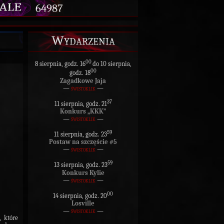
64987
Wydarzenia
00
8 sierpnia, godz. 16
do 10 sierpnia,
00
godz. 18
Zagadkowe Jaja
—
świstoklik
—
37
11 sierpnia, godz. 21
Konkurs „KKK”
—
świstoklik
—
59
11 sierpnia, godz. 23
Postaw na szczęście #5
—
świstoklik
—
59
13 sierpnia, godz. 23
Konkurs Kylie
—
świstoklik
—
00
14 sierpnia, godz. 20
Losville
—
świstoklik
—
, które