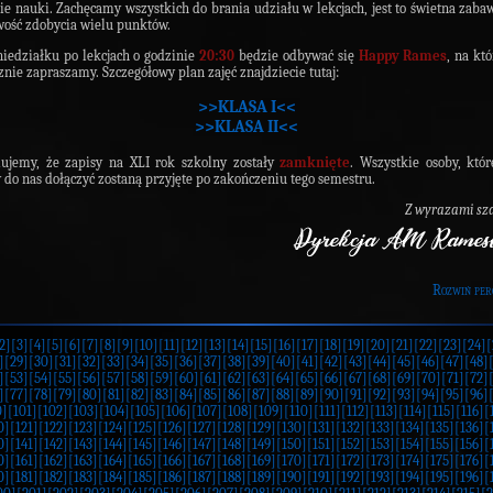
ie nauki. Zachęcamy wszystkich do brania udziału w lekcjach, jest to świetna zaba
ość zdobycia wielu punktów.
iedziałku po lekcjach o godzinie
20:30
będzie odbywać się
Happy Rames
, na kt
znie zapraszamy. Szczegółowy plan zajęć znajdziecie tutaj:
>>KLASA I<<
>>KLASA II<<
ujemy, że zapisy na XLI rok szkolny zostały
zamknięte
. Wszystkie osoby, któ
y do nas dołączyć zostaną przyjęte po zakończeniu tego semestru.
Z wyrazami sz
Rozwiń per
2]
[3]
[4]
[5]
[6]
[7]
[8]
[9]
[10]
[11]
[12]
[13]
[14]
[15]
[16]
[17]
[18]
[19]
[20]
[21]
[22]
[23]
[24]
[
]
[29]
[30]
[31]
[32]
[33]
[34]
[35]
[36]
[37]
[38]
[39]
[40]
[41]
[42]
[43]
[44]
[45]
[46]
[47]
[48]
]
[53]
[54]
[55]
[56]
[57]
[58]
[59]
[60]
[61]
[62]
[63]
[64]
[65]
[66]
[67]
[68]
[69]
[70]
[71]
[72]
]
[77]
[78]
[79]
[80]
[81]
[82]
[83]
[84]
[85]
[86]
[87]
[88]
[89]
[90]
[91]
[92]
[93]
[94]
[95]
[96]
0]
[101]
[102]
[103]
[104]
[105]
[106]
[107]
[108]
[109]
[110]
[111]
[112]
[113]
[114]
[115]
[116]
[
0]
[121]
[122]
[123]
[124]
[125]
[126]
[127]
[128]
[129]
[130]
[131]
[132]
[133]
[134]
[135]
[136]
[
0]
[141]
[142]
[143]
[144]
[145]
[146]
[147]
[148]
[149]
[150]
[151]
[152]
[153]
[154]
[155]
[156]
[
0]
[161]
[162]
[163]
[164]
[165]
[166]
[167]
[168]
[169]
[170]
[171]
[172]
[173]
[174]
[175]
[176]
[
0]
[181]
[182]
[183]
[184]
[185]
[186]
[187]
[188]
[189]
[190]
[191]
[192]
[193]
[194]
[195]
[196]
[