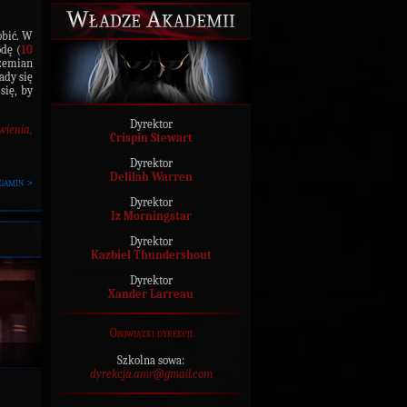
Władze Akademii
obić. W
odę (
10
emian
ady się
się, by
Dyrektor
wienia,
Crispin Stewart
Dyrektor
Delilah Warren
gamin >
Dyrektor
Iz Morningstar
Dyrektor
Kazbiel Thundershout
Dyrektor
Xander Larreau
Obowiązki dyrekcji
Szkolna sowa:
dyrekcja.amr@gmail.com