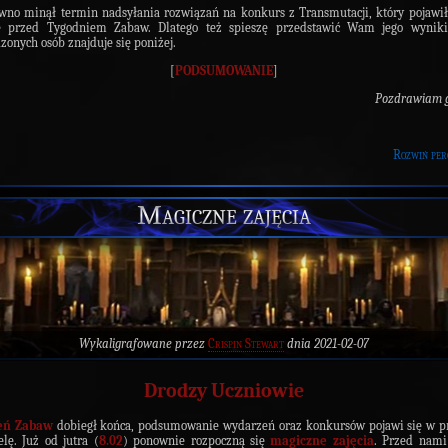
wno minął termin nadsyłania rozwiązań na konkurs z Transmutacji, który pojawił
ie przed Tygodniem Zabaw. Dlatego też spieszę przedstawić Wam jego wyniki.
zonych osób znajduje się poniżej.
[
PODSUMOWANIE
]
Pozdrawiam g
Rozwiń per
Magiczne zajęcia
Wykaligrafowane przez
Crispin Stewart
dnia 2021-02-07
Drodzy Uczniowie
eń Zabaw
dobiegł końca, podsumowanie wydarzeń oraz konkursów pojawi się w p
elę. Już od jutra (
8.02
) ponownie rozpoczną się
magiczne zajęcia
. Przed nami