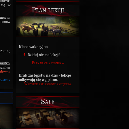
podczas
 się w
Plan lekcji
e można
leonów
Klasa wakacyjna
ogromną
Dzisiaj nie ma lekcji!
Plan na cały tydzień »
niutko,
czelne:
derson
Brak zastępstw na dziś - lekcje
odbywają się wg planu.
gamin >
Wszystkie zaplanowane zastępstwa
Sale