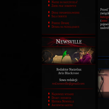
Napisz do nauczyciela!
Zbiór prac domowych
Przed 
Dodaj usprawiedliwienie
związ
Sala chorych
luteg
(
amr_
Pobierz Devanę
pojawi
Devana na przeglądarce
nadrob
Newsville
Redaktor Naczelna:
Avis Blackrose
Sowa redakcji:
red.newsville@gmail.com
Najnowsze wydanie
Działy i redakcja
Historia Newsville
Archiwum gazetki