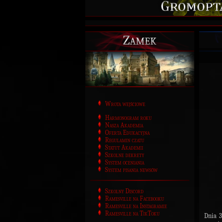
Zamek
Wrota wejściowe
Harmonogram roku
Nasza Akademia
Oferta Edukacyjna
Regulamin czatu
Statut Akademii
Szkolne dekrety
System oceniania
System pisania newsów
Szkolny Discord
Ramesville na Facebooku
Ramesville na Instagramie
Ramesville na TikToku
Dnia 3