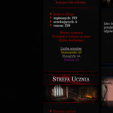
kolejny rok szkolny.
Zapisy na Ucznia
zapisanych:
222
oczekujących:
6
Jako ż
razem:
228
przyjś
odpowi
Wszyscy uczniowie
Uczniowie w podziale na domy
Kadra profesorska
Liczba uczniów:
Gromoptaki: 63
Hipogryfy: 64
Testrale: 69
Strefa Ucznia
Dzienniki lekcyjne