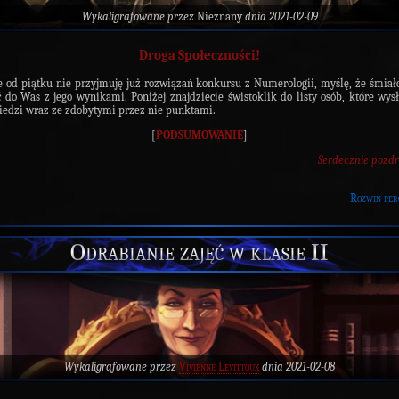
Wykaligrafowane przez
Nieznany
dnia 2021-02-09
Droga Społeczności!
e od piątku nie przyjmuję już rozwiązań konkursu z Numerologii, myślę, że śmia
ć do Was z jego wynikami. Poniżej znajdziecie świstoklik do listy osób, które wys
edzi wraz ze zdobytymi przez nie punktami.
[
PODSUMOWANIE
]
Serdecznie pozd
Rozwiń per
Odrabianie zajęć w klasie II
Wykaligrafowane przez
Vivienne Levittoux
dnia 2021-02-08