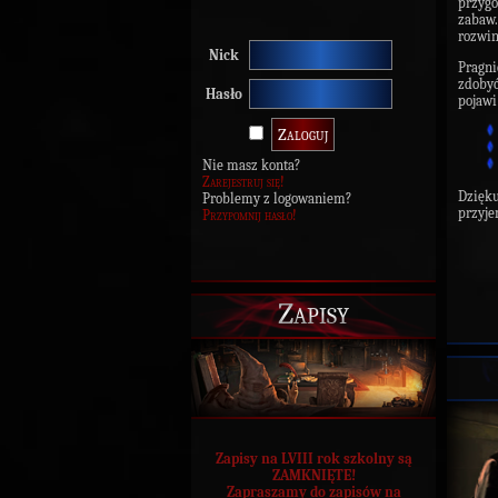
przygo
zabaw
rozwin
Nick
Pragni
zdoby
Hasło
pojawi
Nie masz konta?
Zarejestruj się!
Dzięk
Problemy z logowaniem?
przyje
Przypomnij hasło!
Zapisy
Zapisy na LVIII rok szkolny są
ZAMKNIĘTE!
Zapraszamy do zapisów na