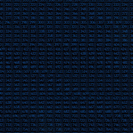
00]
[201]
[202]
[203]
[204]
[205]
[206]
[207]
[208]
[209]
[210]
[211]
[212]
[213]
[214]
[215]
[2
19]
[220]
[221]
[222]
[223]
[224]
[225]
[226]
[227]
[228]
[229]
[230]
[231]
[232]
[233]
[234]
[2
38]
[239]
[240]
[241]
[242]
[243]
[244]
[245]
[246]
[247]
[248]
[249]
[250]
[251]
[252]
[253]
[2
57]
[258]
[259]
[260]
[261]
[262]
[263]
[264]
[265]
[266]
[267]
[268]
[269]
[270]
[271]
[272]
[2
76]
[277]
[278]
[279]
[280]
[281]
[282]
[283]
[284]
[285]
[286]
[287]
[288]
[289]
[290]
[291]
[2
5]
[296]
[297]
[298]
[299]
[300]
[301]
[302]
[303]
[304]
[305]
[306]
[307]
[308]
[309]
[310]
[
14]
[315]
[316]
[317]
[318]
[319]
[320]
[321]
[322]
[323]
[324]
[325]
[326]
[327]
[328]
[329]
[33
33]
[334]
[335]
[336]
[337]
[338]
[339]
[340]
[341]
[342]
[343]
[344]
[345]
[346]
[347]
[348]
[3
52]
[353]
[354]
[355]
[356]
[357]
[358]
[359]
[360]
[361]
[362]
[363]
[364]
[365]
[366]
[367]
[3
71]
[372]
[373]
[374]
[375]
[376]
[377]
[378]
[379]
[380]
[381]
[382]
[383]
[384]
[385]
[386]
[3
0]
[391]
[392]
[393]
[394]
[395]
[396]
[397]
[398]
[399]
[400]
[401]
[402]
[403]
[404]
[405]
[4
409]
[410]
[411]
[412]
[413]
[414]
[415]
[416]
[417]
[418]
[419]
[420]
[421]
[422]
[423]
[424]
[42
28]
[429]
[430]
[431]
[432]
[433]
[434]
[435]
[436]
[437]
[438]
[439]
[440]
[441]
[442]
[443]
[4
47]
[448]
[449]
[450]
[451]
[452]
[453]
[454]
[455]
[456]
[457]
[458]
[459]
[460]
[461]
[462]
[4
66]
[467]
[468]
[469]
[470]
[471]
[472]
[473]
[474]
[475]
[476]
[477]
[478]
[479]
[480]
[481]
[4
85]
[486]
[487]
[488]
[489]
[490]
[491]
[492]
[493]
[494]
[495]
[496]
[497]
[498]
[499]
[500]
[5
504]
[505]
[506]
[507]
[508]
[509]
[510]
[511]
[512]
[513]
[514]
[515]
[516]
[517]
[518]
[519]
[5
23]
[524]
[525]
[526]
[527]
[528]
[529]
[530]
[531]
[532]
[533]
[534]
[535]
[536]
[537]
[538]
[5
42]
[543]
[544]
[545]
[546]
[547]
[548]
[549]
[550]
[551]
[552]
[553]
[554]
[555]
[556]
[557]
[5
61]
[562]
[563]
[564]
[565]
[566]
[567]
[568]
[569]
[570]
[571]
[572]
[573]
[574]
[575]
[576]
[5
80]
[581]
[582]
[583]
[584]
[585]
[586]
[587]
[588]
[589]
[590]
[591]
[592]
[593]
[594]
[595]
[5
99]
[600]
[601]
[602]
[603]
[604]
[605]
[606]
[607]
[608]
[609]
[610]
[611]
[612]
[613]
[614]
[
18]
[619]
[620]
[621]
[622]
[623]
[624]
[625]
[626]
[627]
[628]
[629]
[630]
[631]
[632]
[633]
[6
37]
[638]
[639]
[640]
[641]
[642]
[643]
[644]
[645]
[646]
[647]
[648]
[649]
[650]
[651]
[652]
[6
56]
[657]
[658]
[659]
[660]
[661]
[662]
[663]
[664]
[665]
[666]
[667]
[668]
[669]
[670]
[671]
[6
75]
[676]
[677]
[678]
[679]
[680]
[681]
[682]
[683]
[684]
[685]
[686]
[687]
[688]
[689]
[690]
[6
4]
[695]
[696]
[697]
[698]
[699]
[700]
[701]
[702]
[703]
[704]
[705]
[706]
[707]
[708]
[709]
[
13]
[714]
[715]
[716]
[717]
[718]
[719]
[720]
[721]
[722]
[723]
[724]
[725]
[726]
[727]
[728]
[72
32]
[733]
[734]
[735]
[736]
[737]
[738]
[739]
[740]
[741]
[742]
[743]
[744]
[745]
[746]
[747]
[7
51]
[752]
[753]
[754]
[755]
[756]
[757]
[758]
[759]
[760]
[761]
[762]
[763]
[764]
[765]
[766]
[7