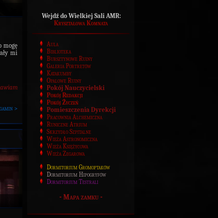
Wejdź do Wielkiej Sali AMR:
Kryształowa Komnata
Aula
ło mogę
Biblioteka
łały mi
Bursztynowe Ruiny
Galeria Portretów
Katakumby
Opalowe Ruiny
rawiam
Pokój Nauczycielski
Pokój Redakcji
Pokój Życzeń
gamin >
Pomieszczenia Dyrekcji
Pracownia Alchemiczna
Runiczne Atrium
Skrzydło Szpitalne
Wieża Astronomiczna
Wieża Księżycowa
Wieża Zegarowa
Dormitorium Gromoptaków
Dormitorium Hipogryfów
Dormitorium Testrali
-
Mapa zamku
-