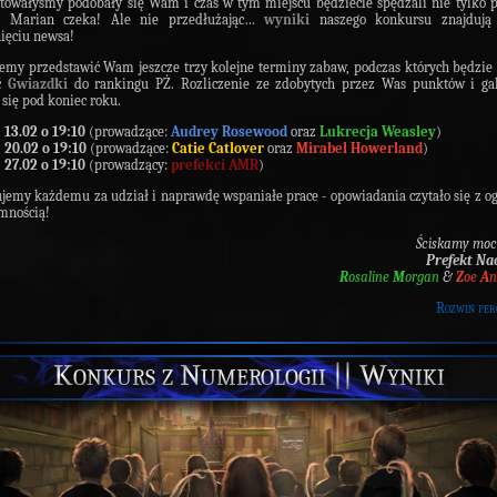
towałyśmy podobały się Wam i czas w tym miejscu będziecie spędzali nie tylko 
. Marian czeka!
Ale nie przedłużając…
wyniki
naszego konkursu znajdują
ięciu newsa!
emy przedstawić Wam jeszcze trzy kolejne terminy zabaw, podczas których będzi
ć
Gwiazdki
do rankingu PŻ. Rozliczenie ze zdobytych przez Was punktów i ga
 się pod koniec roku.
13.02 o 19:10
(prowadzące:
Audrey Rosewood
oraz
Lukrecja
Weasley
)
20.02 o 19:10
(prowadzące:
Catie Catlover
oraz
Mirabel Howerland
)
27.02 o 19:10
(prowadzący:
prefekci AMR
)
ujemy
każdemu za udział i naprawdę wspaniałe prace - opowiadania czytało się z 
mnością!
Ściskamy moc
Prefekt Na
R
osaline
M
organ
&
Z
oe
A
n
Rozwiń per
Konkurs z Numerologii || Wyniki