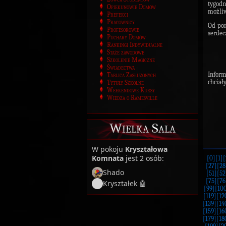
tygodn
Opiekunowie Domów
możliw
Prefekci
Pracownicy
Od pon
Profesorowie
serdec
Puchary Domów
Rankingi Indywidualne
Staże zawodowe
Szkolenie Magiczne
Świadectwa
Inform
Tablica Zasłużonych
chciał
Tytuły Szkolne
Weekendowe Kursy
Wiedza o Ramesville
Wielka Sala
W pokoju
Kryształowa
Komnata
jest 2 osób:
[0]
[1]
[
[27]
[28
Shado
[51]
[52
[75]
[76
Kryształek 🤖
[99]
[10
[119]
[12
[139]
[14
[159]
[16
[179]
[18