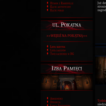
Już da
Humor z Ramesville
stron
Kącik artystyczny
nagrod
Kącik porad
ul. Pokątna
>>WEJDŹ NA POKĄTNĄ<<
Lista skrytek
Lista zakupów
Twój rachunek w BG
Izba Pamięci
Absolwenci
Tydzi
Dyrekcja
niedzi
Łowca Studentów