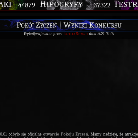
44879
37322
Pokój Życzeń | Wyniki Konkursu
Wykaligrafowane przez
Isabella Stewart
dnia 2021-02-09
0.01 odbyło się oficjalne
otwarcie Pokoju Życzeń
. Mamy nadzieję, że atrakcje