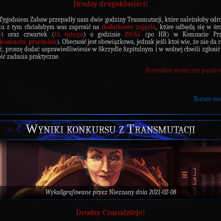
Drodzy drugoklasiści!
Tygodniem Zabaw przepadły nam dwie godziny Transmutacji, które należałoby odr
ku z tym chciałabym was zaprosić na
dodatkowe zajęcia
, które odbędą się w śr
o
) oraz czwartek (
11 lutego
) o godzinie
20:45
(po HR) w Komnacie Prz
komnata_przemian
). Obecność jest obowiązkowa, jednak jeśli ktoś wie, że nie da r
ć, proszę dodać usprawiedliwienie w Skrzydle Szpitalnym i w wolnej chwili zgłosić 
ić zadania praktyczne.
Przesyłam serdeczne pozdro
Rozwiń per
Wyniki konkursu z Transmutacji
Wykaligrafowane przez
Nieznany
dnia 2021-02-08
Drodzy Czarodzieje!