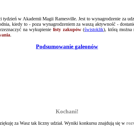
ci tydzień w Akademii Magii Ramesville. Jest to wynagrodzenie za ud
odnia, kiedy to - poza wynagrodzeniem za waszą aktywność - dostan
 przeznaczyć na wykupienie
listy zakupów
(
świstoklik
), którą można 
ania
.
Podsumowanie galeonów
Kochani!
iękuję za Wasz tak liczny udział. Wyniki konkursu znajdują się w
roz