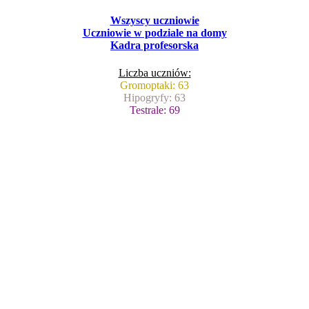
Wszyscy uczniowie
Uczniowie w podziale na domy
Kadra profesorska
Liczba uczniów:
Gromoptaki: 63
Hipogryfy: 63
Testrale: 69