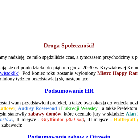
Droga Społeczności!
 Mamy nadzieję, że miło spędziliście czas, a tymczasem przychodzimy 
wają się od poniedziałku do piątku o godz. 20:30 w Kryształowej Komnac
świstoklik
). Pod koniec roku zostanie wyłoniony
Mistrz Happy Ram
ony tydzień przedstawiają się następująco:
Podsumowanie HR
zostali wam przedstawieni prefekci, a także była okazja do wzięcia u
atlover
,
Audrey Rosewood
i
Lukrecji Weasley
- a także Prefekto
sin stanowiły
zabawy domów
, które oceniało jury w składzie:
Alan
nktów)
, II miejsce -
Gryffindor
(300 pkt)
, III miejsce -
Hufflepuff
w zabawach:
Podsumowanie zabaw z Otrzęsin