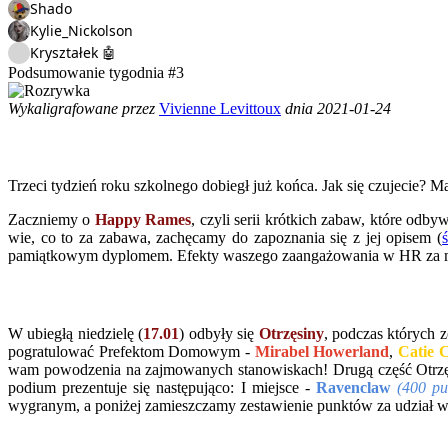
Shado
Kylie_Nickolson
Kryształek 🤖
Podsumowanie tygodnia #3
Wykaligrafowane przez
Vivienne Levittoux
dnia 2021-01-24
Trzeci tydzień roku szkolnego dobiegł już końca. Jak się czujecie?
Zaczniemy o
Happy Rames
, czyli serii krótkich zabaw, które odby
wie, co to za zabawa, zachęcamy do zapoznania się z jej opisem (
pamiątkowym dyplomem. Efekty waszego zaangażowania w HR za mini
W ubiegłą niedzielę (
17.01
) odbyły się
Otrzęsiny
, podczas których 
pogratulować Prefektom Domowym -
Mirabel Howerland
,
Catie C
wam powodzenia na zajmowanych stanowiskach! Drugą część Otrzę
podium prezentuje się następująco: I miejsce -
Ravenclaw
(400 pu
wygranym, a poniżej zamieszczamy zestawienie punktów za udział 