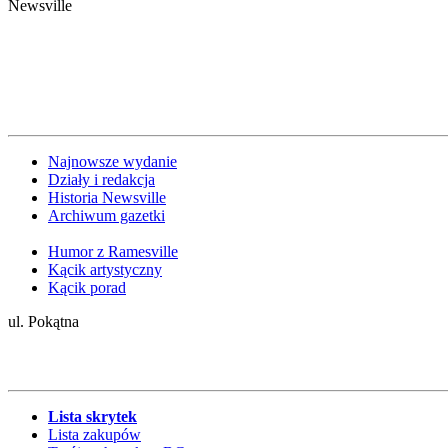
Newsville
Najnowsze wydanie
Działy i redakcja
Historia Newsville
Archiwum gazetki
Humor z Ramesville
Kącik artystyczny
Kącik porad
ul. Pokątna
Lista skrytek
Lista zakupów