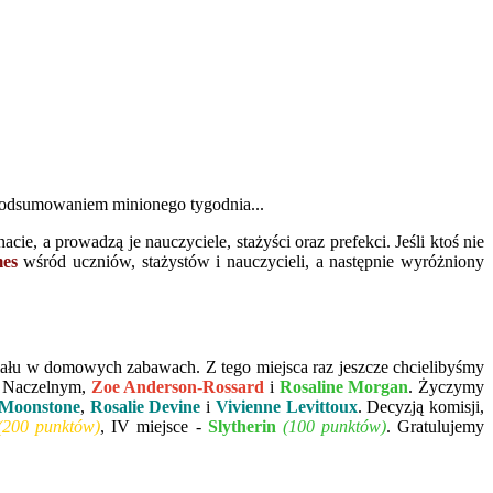
z podsumowaniem minionego tygodnia...
ie, a prowadzą je nauczyciele, stażyści oraz prefekci. Jeśli ktoś nie
es
wśród uczniów, stażystów i nauczycieli, a następnie wyróżniony
działu w domowych zabawach. Z tego miejsca raz jeszcze chcielibyśmy
m Naczelnym,
Zoe Anderson-Rossard
i
Rosaline Morgan
. Życzymy
 Moonstone
,
Rosalie Devine
i
Vivienne Levittoux
. Decyzją komisji,
(200 punktów)
, IV miejsce -
Slytherin
(100 punktów)
. Gratulujemy