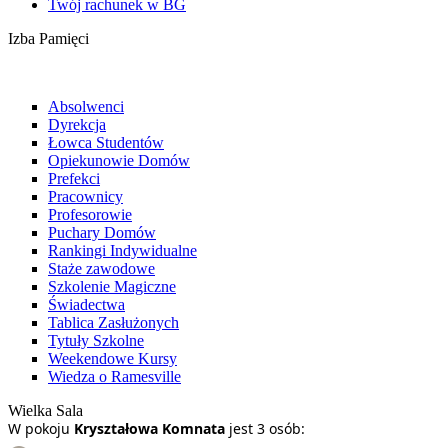
Twój rachunek w BG
Izba Pamięci
Absolwenci
Dyrekcja
Łowca Studentów
Opiekunowie Domów
Prefekci
Pracownicy
Profesorowie
Puchary Domów
Rankingi Indywidualne
Staże zawodowe
Szkolenie Magiczne
Świadectwa
Tablica Zasłużonych
Tytuły Szkolne
Weekendowe Kursy
Wiedza o Ramesville
Wielka Sala
W pokoju
Kryształowa Komnata
jest 3 osób: