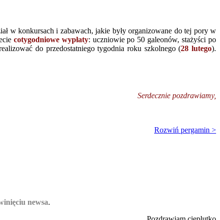
ział w konkursach i zabawach, jakie były organizowane do tej pory w
iecie
cotygodniowe wypłaty
: uczniowie po 50 galeonów, stażyści po
realizować do przedostatniego tygodnia roku szkolnego (
28 lutego
).
Serdecznie pozdrawiamy,
Rozwiń pergamin >
winięciu newsa
.
Pozdrawiam cieplutko