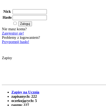
Nick
Hasło
Nie masz konta?
Zarejestruj się!
Problemy z logowaniem?
Przypomnij hasło!
Zapisy
Zapisy na Ucznia
zapisanych:
222
oczekujących:
5
razem:
227