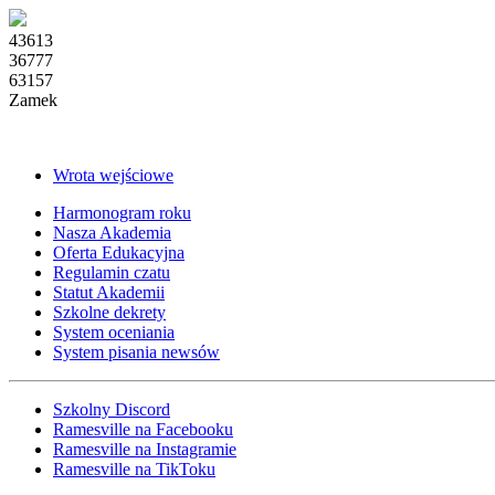
43613
36777
63157
Zamek
Wrota wejściowe
Harmonogram roku
Nasza Akademia
Oferta Edukacyjna
Regulamin czatu
Statut Akademii
Szkolne dekrety
System oceniania
System pisania newsów
Szkolny Discord
Ramesville na Facebooku
Ramesville na Instagramie
Ramesville na TikToku