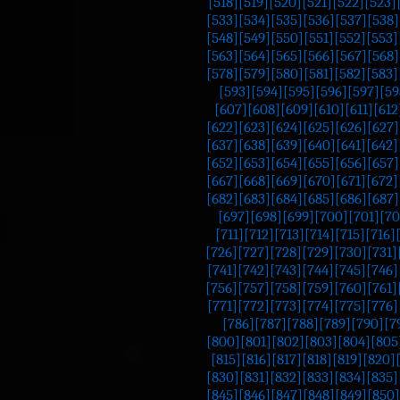
[518]
[519]
[520]
[521]
[522]
[523]
[533]
[534]
[535]
[536]
[537]
[538]
[548]
[549]
[550]
[551]
[552]
[553]
[563]
[564]
[565]
[566]
[567]
[568]
[578]
[579]
[580]
[581]
[582]
[583]
[593]
[594]
[595]
[596]
[597]
[59
[607]
[608]
[609]
[610]
[611]
[612
[622]
[623]
[624]
[625]
[626]
[627]
[637]
[638]
[639]
[640]
[641]
[642]
[652]
[653]
[654]
[655]
[656]
[657]
[667]
[668]
[669]
[670]
[671]
[672]
[682]
[683]
[684]
[685]
[686]
[687]
[697]
[698]
[699]
[700]
[701]
[70
[711]
[712]
[713]
[714]
[715]
[716]
[726]
[727]
[728]
[729]
[730]
[731]
[741]
[742]
[743]
[744]
[745]
[746]
[756]
[757]
[758]
[759]
[760]
[761]
[771]
[772]
[773]
[774]
[775]
[776]
[786]
[787]
[788]
[789]
[790]
[7
[800]
[801]
[802]
[803]
[804]
[805
[815]
[816]
[817]
[818]
[819]
[820]
[830]
[831]
[832]
[833]
[834]
[835]
[845]
[846]
[847]
[848]
[849]
[850]