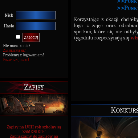
>>Punkt
>>Punkta
Nick
Korzystając z okazji chcia
loga z zajęć oraz odrabian
Hasło
spotkań, które się nie odbył
tygodniu rozpoczynają się
wiz
Nie masz konta?
Zarejestruj się!
Problemy z logowaniem?
Przypomnij hasło!
Zapisy
Konkurs 
Zapisy na LVIII rok szkolny są
ZAMKNIĘTE!
Zapraszamy do zapisów na