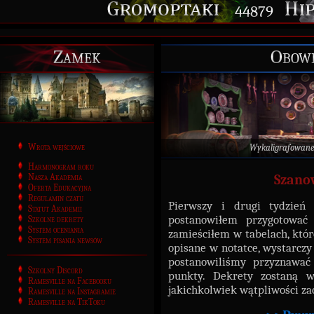
44879
Zamek
Obowi
Wrota wejściowe
Wykaligrafowane
Harmonogram roku
Nasza Akademia
Szano
Oferta Edukacyjna
Regulamin czatu
Pierwszy i drugi tydzień
Statut Akademii
postanowiłem przygotować
Szkolne dekrety
System oceniania
zamieściłem w tabelach, któr
System pisania newsów
opisane w notatce, wystarcz
postanowiliśmy przyznawać 
Szkolny Discord
punkty. Dekrety zostaną w
Ramesville na Facebooku
jakichkolwiek wątpliwości z
Ramesville na Instagramie
Ramesville na TikToku