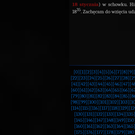
18 stycznia
) w schowku. His
35
18
. Zachęcam do wzięcia udz
[0]
[1]
[2]
[3]
[4]
[5]
[6]
[7]
[8]
[9]
[22]
[23]
[24]
[25]
[26]
[27]
[28]
[2
[41]
[42]
[43]
[44]
[45]
[46]
[47]
[4
[60]
[61]
[62]
[63]
[64]
[65]
[66]
[6
[79]
[80]
[81]
[82]
[83]
[84]
[85]
[8
[98]
[99]
[100]
[101]
[102]
[103]
[1
[114]
[115]
[116]
[117]
[118]
[119]
[12
[130]
[131]
[132]
[133]
[134]
[135
[145]
[146]
[147]
[148]
[149]
[150
[160]
[161]
[162]
[163]
[164]
[165
[175]
[176]
[177]
[178]
[179]
[180