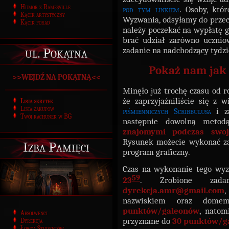
Humor z Ramesville
pod tym linkiem
. Osoby, któ
Kącik artystyczny
Wyzwania, odsyłamy do prze
Kącik porad
należy poczekać na wypłatę 
brać udział zarówno uczniow
ul. Pokątna
zadanie na nadchodzący tydzi
Pokaż nam jak 
>>WEJDŹ NA POKĄTNĄ<<
Minęło już trochę czasu od r
że zaprzyjaźniliście się z
Lista skrytek
Lista zakupów
piśmienniczych Scribbulusa
i 
Twój rachunek w BG
następnie dowolną meto
znajomymi podczas swoj
Rysunek możecie wykonać za
Izba Pamięci
program graficzny.
Czas na wykonanie tego wyz
59
23
. Zrobione zada
dyrekcja.amr@gmail.com
nazwiskiem oraz domem
punktów/galeonów
, natom
Absolwenci
przyznane do
30 punktów/g
Dyrekcja
Łowca Studentów