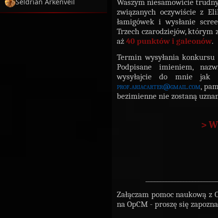
Waszym niesamowicie trudnym
Seldrian Arkenveil
związanych oczywiście z Eli
łamigówek i wysłanie scre
Trzech czarodziejów, którym 
aż
40 punktów i galeonów
.
Termin wysyłania konkursu 
Podpisane imieniem, naz
wysyłajcie do mnie jak 
prof.ariacarter@gmail.com
, pam
bezimienne nie zostaną uzna
> W
________________________
Załączam pomoc naukową z On
na OpCM - proszę się zapozna