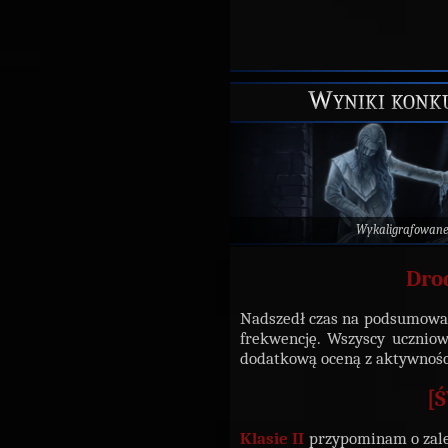
Wyniki konku
Wykaligrafowan
Dro
Nadszedł czas na podsumowa
frekwencję. Wszyscy uczniowi
dodatkową oceną z aktywności
[
Klasie II
przypominam o zaległ