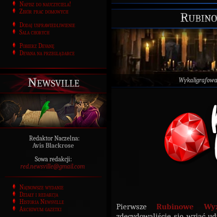
Napisz do nauczyciela!
Zbiór prac domowych
Rubino
Dodaj usprawiedliwienie
Sala chorych
Pobierz Devanę
Devana na przeglądarce
Newsville
Wykaligrafow
Redaktor Naczelna:
Avis Blackrose
Sowa redakcji:
red.newsville@gmail.com
Najnowsze wydanie
Działy i redakcja
Historia Newsville
Pierwsze
Rubinowe Wyz
Archiwum gazetki
zdecydowaliście się wziąć ud