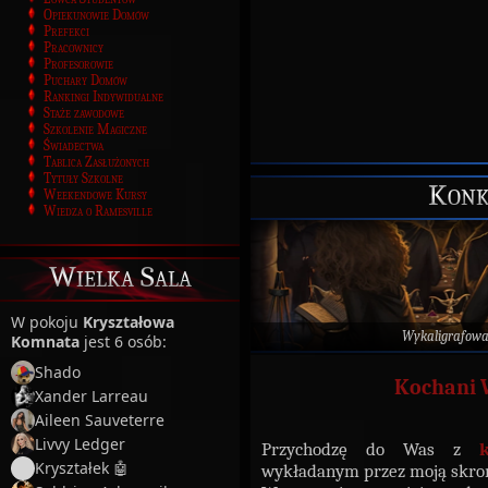
Opiekunowie Domów
Prefekci
Pracownicy
Profesorowie
Puchary Domów
Rankingi Indywidualne
Staże zawodowe
Szkolenie Magiczne
Świadectwa
Tablica Zasłużonych
Tytuły Szkolne
Konk
Weekendowe Kursy
Wiedza o Ramesville
Wielka Sala
W pokoju
Kryształowa
Wykaligrafow
Komnata
jest 6 osób:
Shado
Kochani W
Xander Larreau
Aileen Sauveterre
Livvy Ledger
Przychodzę do Was z
Kryształek 🤖
wykładanym przez moją skro