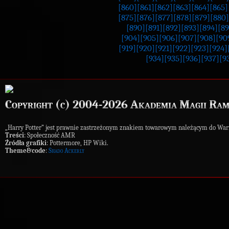
[860]
[861]
[862]
[863]
[864]
[865]
[875]
[876]
[877]
[878]
[879]
[880]
[890]
[891]
[892]
[893]
[894]
[89
[904]
[905]
[906]
[907]
[908]
[90
[919]
[920]
[921]
[922]
[923]
[924]
[934]
[935]
[936]
[937]
[9
Copyright (c) 2004-2026 Akademia Magii Ram
„Harry Potter” jest prawnie zastrzeżonym znakiem towarowym należącym do War
Treści
: Społeczność AMR
Źródła grafiki
: Pottermore, HP Wiki.
Theme&code
:
Shado Ackerly