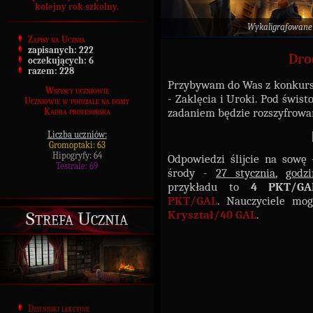
kolejny rok szkolny.
Wykaligrafowane
Zapisy na Ucznia
zapisanych:
222
Dro
oczekujących:
6
razem:
228
Przybywam do Was z konkurs
Wszyscy uczniowie
- Zaklęcia i Uroki. Pod świs
Uczniowie w podziale na domy
zadaniem będzie rozszyfrowan
Kadra profesorska
Liczba uczniów:
Gromoptaki: 63
Hipogryfy: 64
Odpowiedzi ślijcie na sowę
Testrale: 69
środy -
27 stycznia
,
godzi
przykładu to
4 PKT/GA
PKT/GAL
.
Nauczyciele mog
Strefa Ucznia
Kryształ/40 GAL
.
Dzienniki lekcyjne