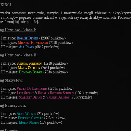
NKINGI
zątku semestru uczniowie, stażyści i nauczyciele mogli zbierać punkty/krysz
 rankingów poprzez branie udział w zajęciach czy różnych aktywnościach. Podsu
arań znajduje się poniżej.
ng Uczniów – klasa I:
I miejsce:
Rosalie Devine
(12007 punktów)
II miejsce:
Mirabel Howerland
(7118 punktów)
III miejsce:
Ala Peace
(6842 punktów)
ng Uczniów – klasa II:
I miejsce:
Sunniva Sorensen
(11718 punktów)
II miejsce:
Maila Calhoun
(7641 punktów)
III miejsce:
Domingo Borgia
(7534 punktów)
ng Stażystów:
I miejsce:
Vesper De Laurentiis
(176 kryształów)
II miejsce
Leya Secret
&
Rosalia Rossard-Schmitt
(102 kryształy)
III miejsce:
Scarlett Drake
&
Valeria Aristov
(73 kryształy)
ng Nauczycieli:
I miejsce:
Alice Wright
(219 punktów)
II miejsce:
Federico Castillo
(213 punktów)
III miejsce:
Moria Nerios
(159 punktów)
ing Domów: