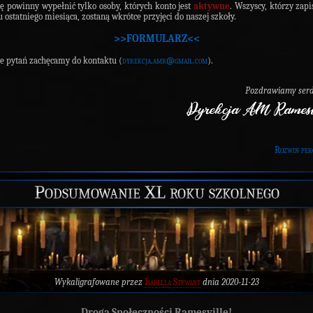
ę powinny wypełnić tylko osoby, których konto jest
aktywne
. Wszyscy, którzy zapis
u ostatniego miesiąca, zostaną wkrótce przyjęci do naszej szkoły.
>>FORMULARZ<<
e pytań zachęcamy do kontaktu (
dyrekcja.amr@gmail.com
).
Pozdrawiamy serd
Rozwiń per
Podsumowanie XL roku szkolnego
Wykaligrafowane przez
Isabella Stewart
dnia 2020-11-23
Droga Społeczności Ramesville!