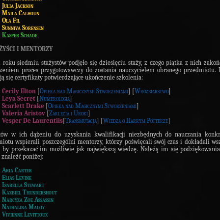
Julia Jackson
Maila Calhoun
Ola Fil
Sunniva Sorensen
Kasper Schade
AŻYŚCI I MENTORZY
roku siedmiu stażystów podjęło się dziesięciu staży, z czego piątka z nich zakoń
eniem proces przygotowawczy do zostania nauczycielem obranego przedmiotu. 
ją się certyfikaty potwierdzające ukończenie szkolenia:
Cecily Elton
[
Opieka nad Magicznymi Stworzeniami
] [
Wróżbiarstwo
]
Leya Secret
[
Numerologia
]
Scarlett Drake
[
Opieka nad Magicznymi Stworzeniami
]
Valeria Aristov
[
Zaklęcia i Uroki
]
Vesper De Laurentiis
[
Transmutacja
] [
Wiedza o Harrym Potterze
]
stów w ich dążeniu do uzyskania kwalifikacji niezbędnych do nauczania konkr
iotu wspierali poszczególni mentorzy, którzy poświęcali swój czas i dokładali ws
, by przekazać im możliwie jak największą wiedzę. Należą im się podziękowania
znaleźć poniżej:
Aria Carter
Elias Levine
Isabella Stewart
Kazbiel Thundershout
Narcyza Zoe Assassin
Nathalina Maloy
Vivienne Levittoux