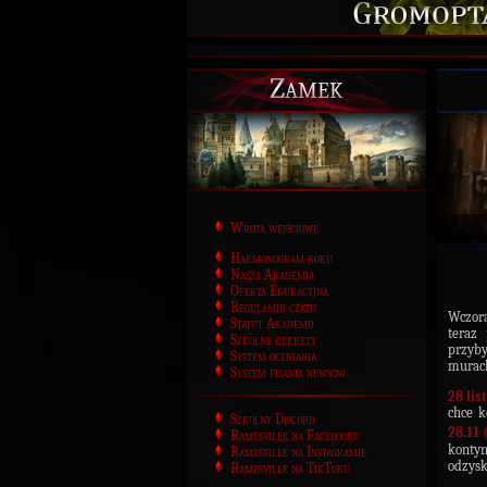
Zamek
Wrota wejściowe
Harmonogram roku
Nasza Akademia
Oferta Edukacyjna
Regulamin czatu
Wczora
Statut Akademii
teraz
Szkolne dekrety
przyb
System oceniania
murac
System pisania newsów
28 lis
chce k
Szkolny Discord
28.11 
Ramesville na Facebooku
konty
Ramesville na Instagramie
odzysk
Ramesville na TikToku