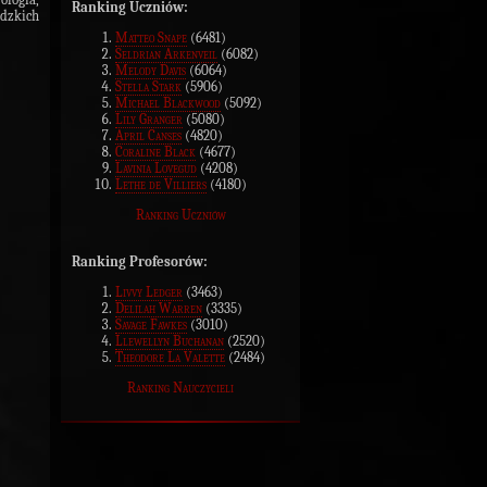
Ranking Uczniów:
udzkich
Matteo Snape
(6481)
Seldrian Arkenveil
(6082)
Melody Davis
(6064)
Stella Stark
(5906)
Michael Blackwood
(5092)
Lily Granger
(5080)
April Canses
(4820)
Coraline Black
(4677)
Lavinia Lovegud
(4208)
Lethe de Villiers
(4180)
Ranking Uczniów
Ranking Profesorów:
Livvy Ledger
(3463)
Delilah Warren
(3335)
Savage Fawkes
(3010)
Llewellyn Buchanan
(2520)
Theodore La Valette
(2484)
Ranking Nauczycieli