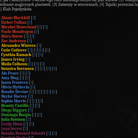
iedzanie magicznych placówek, [3] Zaświaty w wierzeniach, [4] Tajniki przemian l
5] Klub Pojedynków.
Alanis Blackkill
[
2
]
Esther Collins
[
2
]
Mirabel Howerland
[
1
] [
2
]
Paolo Mondragon
[
3
]
Shira Ostow
[
2
] [
3
]
Zoe Anderson
[
3
]
Alexandra Winters
[
3
]
Catie Catlover
[
2
] [
3
] [
4
] [
5
]
Cynthia Kamack
[
3
] [
4
]
James Irving
[
2
]
Maila Calhoun
[
1
] [
2
] [
5
]
Sunniva Sorensen
[
1
] [
2
] [
3
] [
4
]
Ala Peace
[
2
] [
3
]
Amy Bing
[
1
] [
2
]
Jason Frostern
[
1
]
Olivia Slytherin
[
5
]
Rosalie Devine
[
1
] [
2
] [
3
] [
4
] [
5
]
Skylar Harvey
[
2
]
Sophie Harris
[
1
] [
2
] [
3
]
Beauty Castillo
[
1
] [
2
]
Diego Diggory
[
2
]
Domingo Borgia
[
1
] [
2
]
Julia Fawison
[
2
]
Cecily Elton
[
3
] [
4
]
Leya Secret
[
2
]
Rosalia Rossard-Schmitt
[
2
] [
5
]
Scarlett Drake
[
2
]