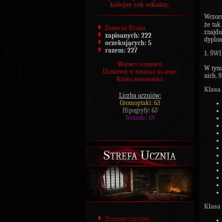
kolejny rok szkolny.
Wczora
że tak
Zapisy na Ucznia
znajdu
zapisanych:
222
dyplom
oczekujących:
5
razem:
227
1. ŚW
Wszyscy uczniowie
W tym 
Uczniowie w podziale na domy
nich. 
Kadra profesorska
Klasa 
Liczba uczniów:
Gromoptaki: 63
Hipogryfy: 63
Testrale: 69
Strefa Ucznia
Klasa 
Dzienniki lekcyjne