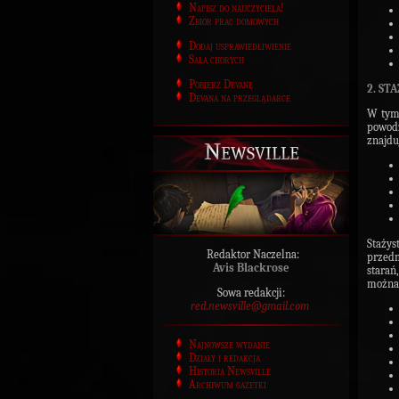
Napisz do nauczyciela!
Zbiór prac domowych
Dodaj usprawiedliwienie
Sala chorych
Pobierz Devanę
2. ST
Devana na przeglądarce
W tym 
powodz
znajdu
Newsville
Staży
Redaktor Naczelna:
przedm
Avis Blackrose
starań
można 
Sowa redakcji:
red.newsville@gmail.com
Najnowsze wydanie
Działy i redakcja
Historia Newsville
Archiwum gazetki