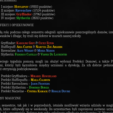
I miejsce:
Hufflepuff
(59303 punktów)
II miejsce:
Ravenclaw
(57534 punktów)
III miejsce:
Gryffindor
(37963 punktów)
IV miejsce:
Slytherin
(28313 punktów)
EFEKCI I OPIEKUNOWIE
ą rolę podczas całego semestru odegrali opiekunowie poszczególnych domów, int
anków i dbając, by czuli się dobrze w murach naszej szkoły.
Gryffindor:
Karoline Grey
&
Cecily Elton
Hufflepuff:
Aria Carter
&
Narcyza Zoe Assassin
Ravenclaw:
Alice Wright
&
Moria Nerios
Slytherin:
Federico Castillo
&
Vesper De Laurentiis
zeciego tygodnia pomocą mogli im służyć wybrani Prefekci Domowi, a także Pr
ni, którzy byli łącznikiem między uczniami a dyrekcją. Za ich dobrze pełnio
ż otrzymują podziękowania:
Prefekt Gryffindoru –
Mirabel Howerland
Prefekt Hufflepuffu –
Maila Calhoun
Prefekt Ravenclawu –
Jason Frostern
Prefekt Slytherinu –
Domingo Borgia
Prefekt Naczelne –
Cynthia Kamack
&
Rosalie Devine
RSY MAGICZNE
semestrze, tak jak i w poprzednich, istniała możliwość wzięcia udziału w mag
h, które odbywały się w weekendy. Do uczestnictwa byli zaproszeni zarówno uczn
ci, jak i nauczyciele. Podczas tego roku szkolnego odbyło się pięć kursów: [1] Wampir