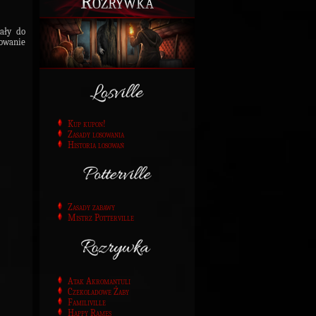
Rozrywka
tały do
mowanie
Kup kupon!
Zasady losowania
Historia losowań
Zasady zabawy
Mistrz Potterville
Atak Akromantuli
Czekoladowe Żaby
Familiville
Happy Rames