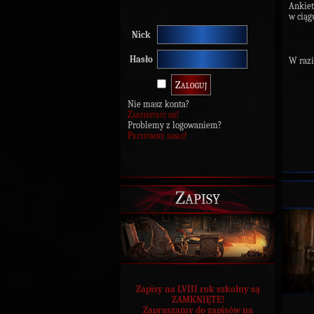
Ankiet
w ciąg
Nick
Hasło
W razi
Nie masz konta?
Zarejestruj się!
Problemy z logowaniem?
Przypomnij hasło!
Zapisy
Zapisy na LVIII rok szkolny są
ZAMKNIĘTE!
Zapraszamy do zapisów na