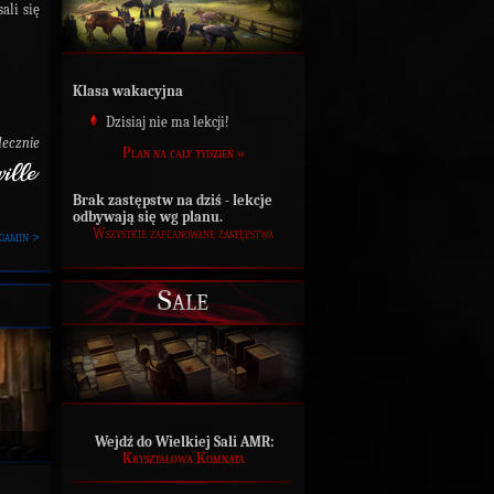
ali się
Klasa wakacyjna
Dzisiaj nie ma lekcji!
ecznie
Plan na cały tydzień »
Brak zastępstw na dziś - lekcje
odbywają się wg planu.
Wszystkie zaplanowane zastępstwa
gamin >
Sale
Wejdź do Wielkiej Sali AMR:
Kryształowa Komnata