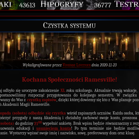
43613
36777
Czystka systemu
Wykaligrafowane przez
Vivienne Levittoux
dnia 2020-11-23
Kochana Społeczności Ramesville!
j odbyło się uroczyste zakończenie
XL
roku szkolnego. Aktualnie trwają wakacje, 
 postanowiliśmy rozpocząć przygotowania do kolejnego semestru. W związku
ywamy do Was z
czystką zapisów
, dzięki której dowiemy się kto z Was planuje poz
h Akademii Magii Ramesville.
topada (sobota) odbędzie się czystka
wśród zapisanych uczniów. Każda osoba, kt
ończyć przygody z naszą Akademią i chciałaby zachować swoje konto, proszona 
00
(sobota)
do godziny
21
wypełnić ankietę. Brak wpisu będzie równoznaczny z rez
nuowania edukacji i
usunięciem konta
! Po tym terminie nie będzie możliw
anie. Wystarczy wpisać swoje imię i nazwisko, sowę, preferowany dom oraz klasę.