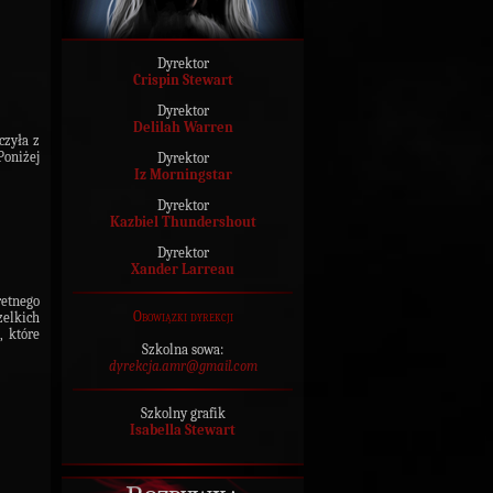
Dyrektor
Crispin Stewart
Dyrektor
Delilah Warren
czyła z
Poniżej
Dyrektor
Iz Morningstar
Dyrektor
Kazbiel Thundershout
Dyrektor
Xander Larreau
etnego
Obowiązki dyrekcji
zelkich
, które
Szkolna sowa:
dyrekcja.amr@gmail.com
Szkolny grafik
Isabella Stewart