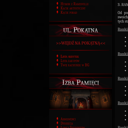
Humor z Ramesville
3. RA
Kącik artystyczny
Kącik porad
Od poc
swoich
tych st
ul. Pokątna
Ranki
>>WEJDŹ NA POKĄTNĄ<<
Ranki
Lista skrytek
Lista zakupów
Twój rachunek w BG
Ranki
Izba Pamięci
Ranki
Absolwenci
Dyrekcja
Rank
Łowca Studentów