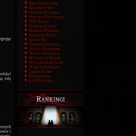
Karty Czarodziejów
Kłamstwa Bujdki
Magiczne Odliczanie
Początki z Kryształkiem
POP! Revelio
Postaw na szczęście
Rubinowe Wyzwania
Skrzydlate Klucze
egrując
Szkolny Bal
Tajemnice Założycieli
Walizka Skamandera
Wiedza o Ramesville
Wybuchający Prezent
Wycieczki Klimatyczne
Wypad do Hogsmeade
Zagadki Septimy
efekci
Zagadkowe jaja
ną rolę
Zguby Kryształka
Rankingi
icznych
iowie i
ologia,