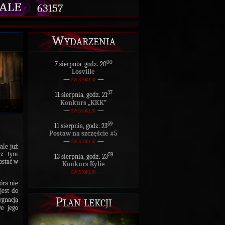
63157
Wydarzenia
00
7 sierpnia, godz. 20
Losville
—
świstoklik
—
37
11 sierpnia, godz. 21
Konkurs „KKK”
—
świstoklik
—
59
11 sierpnia, godz. 23
Postaw na szczęście #5
—
świstoklik
—
ale już
 z tym
59
13 sierpnia, godz. 23
ostać w
Konkurs Kylie
—
świstoklik
—
óra nie
jest do
Plan lekcji
ygnacją
e jego