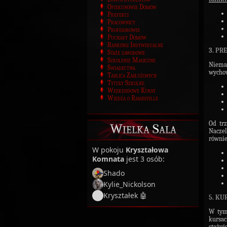
Opiekunowie Domów
Prefekci
Pracownicy
Profesorowie
Puchary Domów
Rankingi Indywidualne
3. PR
Staże zawodowe
Szkolenie Magiczne
Niemał
Świadectwa
wychow
Tablica Zasłużonych
Tytuły Szkolne
Weekendowe Kursy
Wiedza o Ramesville
Od tr
Wielka Sala
Naczel
równie
W pokoju
Kryształowa
Komnata
jest 3 osób:
Shado
Kylie_Nickolson
Kryształek 🤖
5. KU
W tym 
kursac
stażyś