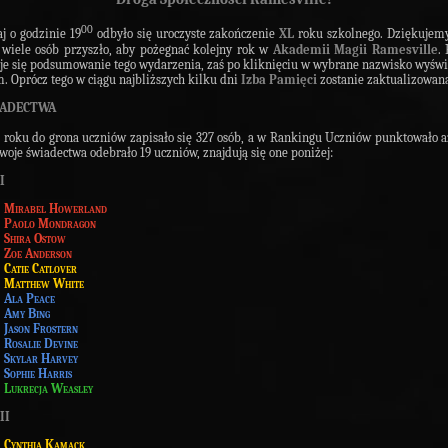
00
j o godzinie 19
odbyło się uroczyste zakończenie
XL
roku szkolnego. Dziękujemy
 wiele osób przyszło, aby pożegnać kolejny rok w
Akademii Magii Ramesville
. 
je się podsumowanie tego wydarzenia, zaś po kliknięciu w wybrane nazwisko wyświe
. Oprócz tego w ciągu najbliższych kilku dni
Izba Pamięci
zostanie zaktualizowan
IADECTWA
roku do grona uczniów zapisało się 327 osób, a w Rankingu Uczniów punktowało 
Swoje ś
wiadectwa odebrało 19 uczniów, znajdują się one poniżej:
I
Mirabel Howerland
Paolo Mondragon
Shira Ostow
Zoe Anderson
Catie Catlover
Matthew White
Ala Peace
Amy Bing
Jason Frostern
Rosalie Devine
Skylar Harvey
Sophie Harris
Lukrecja Weasley
II
Cynthia Kamack