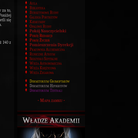
Aula
Biblioteka
 za to,
Bursztynowe Ruiny
Poniżej
Galeria Portretów
tli się
Katakumby
a.
Opalowe Ruiny
Pokój Nauczycielski
Pokój Redakcji
Pokój Życzeń
aż
140
z
Pomieszczenia Dyrekcji
Pracownia Alchemiczna
Runiczne Atrium
Skrzydło Szpitalne
Wieża Astronomiczna
Wieża Księżycowa
Wieża Zegarowa
Dormitorium Gromoptaków
Dormitorium Hipogryfów
Dormitorium Testrali
-
Mapa zamku
-
Władze Akademii