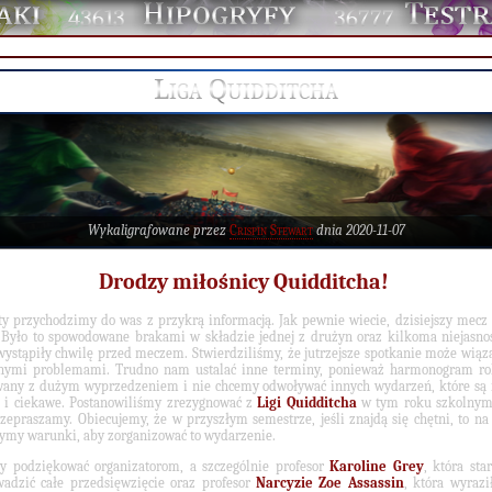
43613
36777
Liga Quidditcha
Wykaligrafowane przez
Crispin Stewart
dnia 2020-11-07
Drodzy miłośnicy Quidditcha!
ty przychodzimy do was z przykrą informacją. Jak pewnie wiecie, dzisiejszy mecz 
 Było to spowodowane brakami w składzie jednej z drużyn oraz kilkoma niejasno
wystąpiły chwilę przed meczem. Stwierdziliśmy, że jutrzejsze spotkanie może wiąza
nymi problemami. Trudno nam ustalać inne terminy, ponieważ harmonogram rok
any z dużym wyprzedzeniem i nie chcemy odwoływać innych wydarzeń, które są
e i ciekawe. Postanowiliśmy zrezygnować z
Ligi Quidditcha
w tym roku szkolnym
zepraszamy. Obiecujemy, że w przyszłym semestrze, jeśli znajdą się chętni, to n
ymy warunki, aby zorganizować to wydarzenie.
 podziękować organizatorom, a szczególnie profesor
Karoline Grey
, która star
adzić całe przedsięwzięcie oraz profesor
Narcyzie Zoe Assassin
, która wyrazi