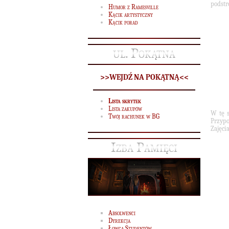
podstr
Humor z Ramesville
Kącik artystyczny
Kącik porad
ul. Pokątna
>>WEJDŹ NA POKĄTNĄ<<
Lista skrytek
Lista zakupów
W tę s
Twój rachunek w BG
Przyp
Zajęci
Izba Pamięci
Absolwenci
Dyrekcja
Łowca Studentów