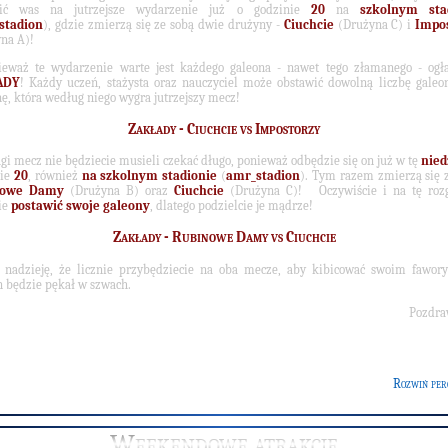
sić was na jutrzejsze wydarzenie już o godzinie
20
na
szkolnym sta
stadion
), gdzie zmierzą się ze sobą dwie drużyny -
Ciuchcie
(Drużyna C) i
Impo
na A)!
ieważ te wydarzenie warte jest każdego galeona - nawet tego złamanego - ogł
ADY
! Każdy uczeń, stażysta oraz nauczyciel może obstawić dowolną liczbę gale
ę, która według niego wygra jutrzejszy mecz!
Zakłady - Ciuchcie vs Impostorzy
gi mecz nie będziecie musieli czekać długo, ponieważ odbędzie się on już w tę
nied
nie
20
, również
na szkolnym stadionie
(
amr_stadion
). Tym razem zmierzą się 
nowe Damy
(Drużyna B) oraz
Ciuchcie
(Drużyna C)! Oczywiście i na tę roz
ie
postawić swoje galeony
, dlatego podzielcie je mądrze!
Zakłady - Rubinowe Damy vs Ciuchcie
nadzieję, że licznie przybędziecie na oba mecze, aby kibicować swoim fawory
n będzie pękał w szwach.
Pozdra
Rozwiń per
Weekendowe atrakcje