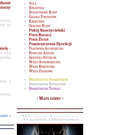
dionie
Aula
storzy
Biblioteka
Bursztynowe Ruiny
Galeria Portretów
aszamy
Katakumby
onów na
Opalowe Ruiny
Pokój Nauczycielski
Pokój Redakcji
Pokój Życzeń
Pomieszczenia Dyrekcji
zielę
o
Pracownia Alchemiczna
ze sobą
Runiczne Atrium
grywkę
Skrzydło Szpitalne
Wieża Astronomiczna
Wieża Księżycowa
Wieża Zegarowa
Dormitorium Gromoptaków
tom, a
Dormitorium Hipogryfów
Dormitorium Testrali
wiamy,
-
Mapa zamku
-
Władze Akademii
gamin >