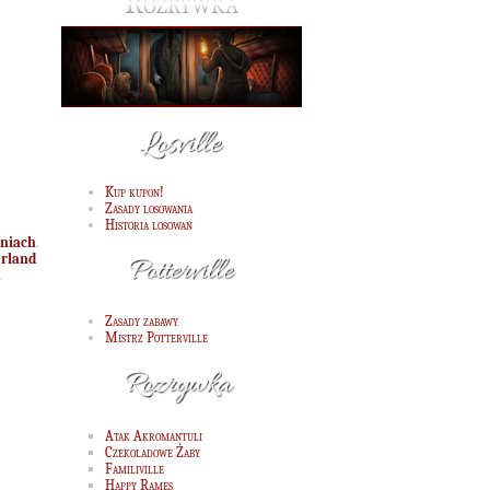
Rozrywka
Kup kupon!
Zasady losowania
Historia losowań
niach
.
rland
.
.
Zasady zabawy
Mistrz Potterville
Atak Akromantuli
Czekoladowe Żaby
Familiville
Happy Rames