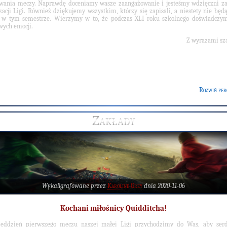
wania meczy. Naprawdę doceniamy wasze zaangażowanie i jesteśmy wdzięczni z
zacji Ligi. Również dziękujemy wszystkim, którzy się zapisali, a niestety nie będ
ć w tym semestrze. Wierzymy w to, że podczas XLI roku szkolnego doświadczym
wych emocji.
Z wyrazami sz
Rozwiń per
Zakłady
Wykaligrafowane przez
Karoline Grey
dnia 2020-11-06
Kochani miłośnicy Quidditcha!
eddzień pierwszego meczu naszej małej Ligi przychodzimy do Was, aby serd