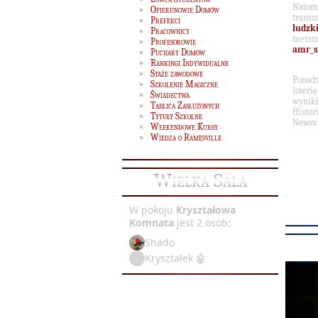
Natom
Opiekunowie Domów
transm
Prefekci
ludzk
Pracownicy
meta
Profesorowie
amr_s
Puchary Domów
Rankingi Indywidualne
Staże zawodowe
Ponad
Szkolenie Magiczne
loterię
Świadectwa
wynik
Tablica Zasłużonych
Histor
Tytuły Szkolne
Newsvi
Weekendowe Kursy
Wiedza o Ramesville
Wielka Sala
W pokoju
Kryształowa
Komnata
jest 2 osób:
Shado
Kryształek 🤖