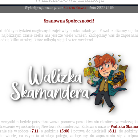
Wykaligrafowane przez
Crispin Stewart
dnia 2020-11-06
Szanowna Społeczności!
i siódnym tydzień magicznych zajęć w tym roku szkolnym. Powoli zbliżamy się do
 najbliższym czasie czeka nas jeszcze wiele wrażeń. Zachęcamy was do zapoznani
edzią kilku atrakcji, które odbędą się już w ten weekend.
 wszystkim będzie potrzebna wasza pomoc w poszukiwaniu niesfornego zwierzątka
trzeżenie wymsknęło się Newtowi Skamnderowi. Zabawa o nazwie
Walizka Skam
znie się w sobotę (
7.11
) o godzinie
15:00
i potrwa do niedzieli (
8.11
) do godzin
nie wiecie, na czym ta atrakcja polega, zachęcamy do zapoznania się z odpo