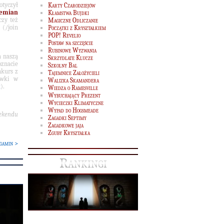
tyczył
Karty Czarodziejów
zemian
Kłamstwa Bujdki
czy też
Magiczne Odliczanie
/join
Początki z Kryształkiem
POP! Revelio
Postaw na szczęście
Rubinowe Wyzwania
a naszą
Skrzydlate Klucze
oznacie
Szkolny Bal
kurs z
Tajemnice Założycieli
ywki w
Walizka Skamandera
k
).
Wiedza o Ramesville
Wybuchający Prezent
Wycieczki Klimatyczne
Wypad do Hogsmeade
ekendu
Zagadki Septimy
Zagadkowe jaja
Zguby Kryształka
gamin >
Rankingi