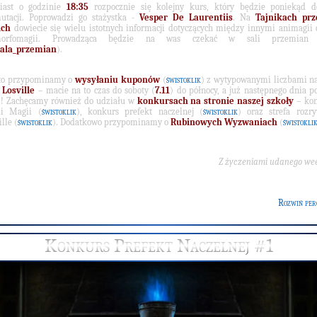
iast o godzinie
18:35
rozpocznie się kolejny kurs, który będzie poniekąd do
utacji. Poprowadzi go stażystka -
Vesper De Laurentiis
. Na
Tajnikach pr
ich
dowiecie się wielu istotnych informacji dotyczących między innymi animagii 
morfomagii. Prowadząca będzie na was czekać w sali przemian (
ala_przemian
).
to przypominamy o
wysyłaniu kuponów
(
świstoklik
) z wytypowanymi liczbami n
Losville
– macie na to czas do soboty (
7.11
) do północy, a już następnego dnia p
i! Zachęcamy również do udziału w
konkursach na stronie naszej szkoły
– kon
ii Magii (
świstoklik
), konkurs prefekt naczelnej (
świstoklik
) oraz strefa rozr
lle (
świstoklik
). Dodatkowo przypominamy o
Rubinowych Wyzwaniach
(
świstokli
Z życzeniami udanego we
Rozwiń per
Konkurs Prefekt Naczelnej #1