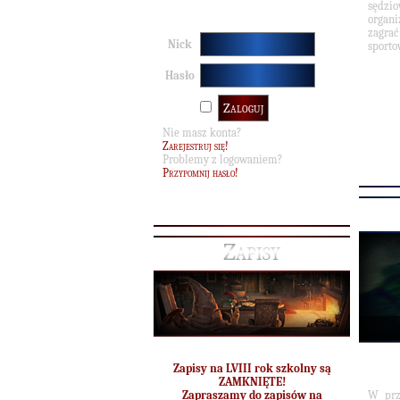
sędzio
organi
zagra
Nick
sporto
Hasło
Nie masz konta?
Zarejestruj się!
Problemy z logowaniem?
Przypomnij hasło!
Zapisy
Zapisy na LVIII rok szkolny są
ZAMKNIĘTE!
W prz
Zapraszamy do zapisów na