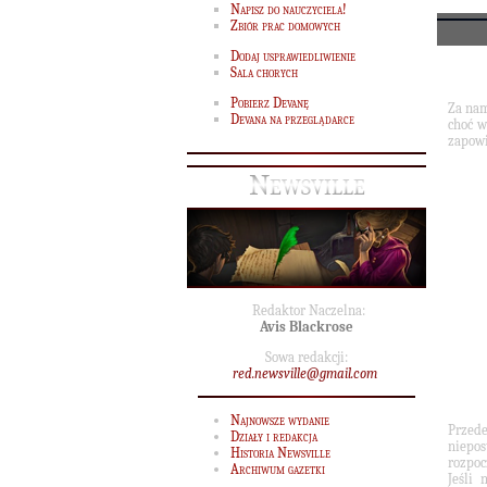
Napisz do nauczyciela!
Zbiór prac domowych
Dodaj usprawiedliwienie
Sala chorych
Pobierz Devanę
Za nam
Devana na przeglądarce
choć w
zapowi
Newsville
Redaktor Naczelna:
Avis Blackrose
Sowa redakcji:
red.newsville@gmail.com
Najnowsze wydanie
Przede
Działy i redakcja
niepos
Historia Newsville
rozpoc
Archiwum gazetki
Jeśli 