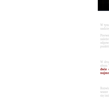
W tym 
nadzie
Pierw
należe
odpow
punkt
W drug
abym W
dwie 
najmn
Rozwią
wasze 
się im