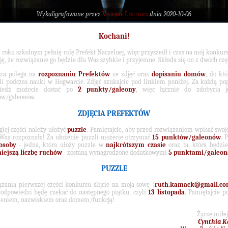
Wykaligrafowane przez
Vivienne Levittoux
dnia 2020-10-06
Kochani!
roku szkolnym pełnię rolę Prefekt Naczelnej, więc przyszedł i czas na mój konku
ję, że rozwiązanie go będzie dla Was szybkie i przyjemne. Składa się on z dwóch częś
sza polega na
rozpoznaniu Prefektów
ze zdjęć oraz
dopisaniu domów
, do któ
li podczas nauki w Hogwarcie. Zdjęć szukajcie pod linkiem poniżej. Za każdą p
iedź możecie dostać po
2 punkty/galeony
, więc łącznie do zdobycia j
ów/galeonów.
ZDJĘCIA PREFEKTÓW
iej części należy ułożyć
puzzle
. Pamiętajcie, aby przed rozwiązaniem wpisać swoj
as rozpoznała! Za ułożenie puzzli możecie otrzymać
15 punktów/galeonów
. 
osoby
- jedna, która ułoży puzzle w
najkrótszym czasie
oraz ta, która będzi
iejszą liczbę ruchów
- zostaną wynagrodzone dodatkowymi
5 punktami/galeo
PUZZLE
zania pierwszej części konkursu ślijcie na moją sowę (
ruth.kamack@gmail.c
odpowiedzi będę czekać do następnego piątku, czyli
13 listopada
. Pamiętajcie p
ieniem, nazwiskiem oraz domem/funkcją!
Życzę miłej
Cynthia 