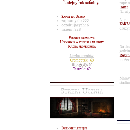
zapro
kolejny rok szkolny.
(
amr_
(Druży
Zapisy na Ucznia
A pon
zapisanych:
222
ZAKŁ
oczekujących:
6
drużyn
razem:
228
Wszyscy uczniowie
Uczniowie w podziale na domy
Kadra profesorska
Na dru
godzi
Rubi
Liczba uczniów:
możec
Gromoptaki: 63
Hipogryfy: 64
Testrale: 69
Mamy 
stadio
Strefa Ucznia
Dzienniki lekcyjne