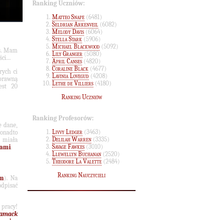
Ranking Uczniów:
Matteo Snape
(6481)
Seldrian Arkenveil
(6082)
Melody Davis
(6064)
Stella Stark
(5906)
Michael Blackwood
(5092)
rs. Mam
Lily Granger
(5080)
ci...
April Canses
(4820)
Coraline Black
(4677)
rych ci
Lavinia Lovegud
(4208)
oprawną
Lethe de Villiers
(4180)
est 20
Ranking Uczniów
Ranking Profesorów:
e dane,
Livvy Ledger
(3463)
Ponadto
Delilah Warren
(3335)
e miała
Savage Fawkes
(3010)
nami
.
Llewellyn Buchanan
(2520)
Theodore La Valette
(2484)
Ranking Nauczycieli
om
). Na
odpisać
 pracy!
Kamack