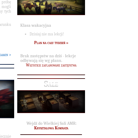
a próbę
ą mogli
y tych
acunku
Klasa wakacyjna
Dzisiaj nie ma lekcji!
Plan na cały tydzień »
gamin >
Brak zastępstw na dziś - lekcje
odbywają się wg planu.
Wszystkie zaplanowane zastępstwa
Sale
Wejdź do Wielkiej Sali AMR:
Kryształowa Komnata
ecznie