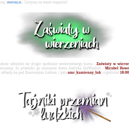
oną (
świstoklik
). Liczymy na wasze wsparcie!
obotę odbędzie się drugie spotkanie weekendowego kursu -
Zaświaty w wierze
ominamy, że prowadzi go uczennica domu Godryka Gryffindora -
Mirabel Howe
a odbędą się pod Kamiennym Łukiem (/join
amr_kamienny_luk
) o godzinie
18:00