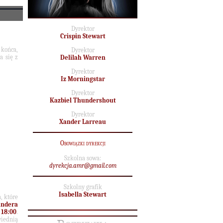
Dyrektor
Crispin Stewart
 końca,
Dyrektor
a się z
Delilah Warren
Dyrektor
Iz Morningstar
Dyrektor
Kazbiel Thundershout
Dyrektor
Xander Larreau
Obowiązki dyrekcji
Szkolna sowa:
dyrekcja.amr@gmail.com
Szkolny grafik
Isabella Stewart
, które
andera
y
18:00
.
wiednią