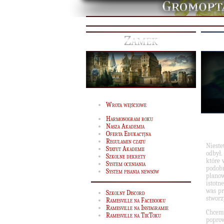
Zamek
Wrota wejściowe
Harmonogram roku
Nasza Akademia
Oferta Edukacyjna
Regulamin czatu
Nieste
Statut Akademii
odbył.
Szkolne dekrety
które 
System oceniania
podob
System pisania newsów
planow
istotn
was pr
Szkolny Discord
stworz
Ramesville na Facebooku
Ramesville na Instagramie
Chcemy
Ramesville na TikToku
poprow