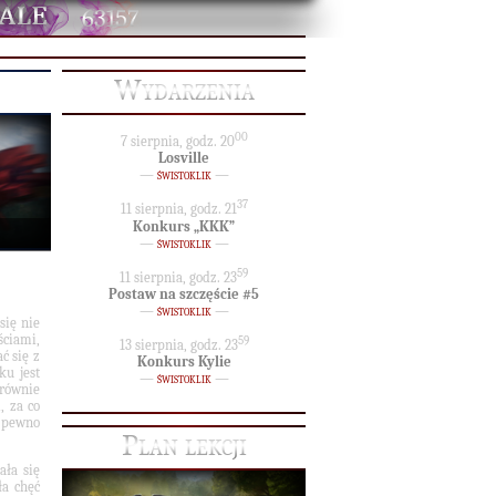
63157
Wydarzenia
00
7 sierpnia, godz. 20
Losville
—
świstoklik
—
37
11 sierpnia, godz. 21
Konkurs „KKK”
—
świstoklik
—
59
11 sierpnia, godz. 23
Postaw na szczęście #5
—
świstoklik
—
się nie
ściami,
59
13 sierpnia, godz. 23
ć się z
Konkurs Kylie
u jest
—
świstoklik
—
 równie
, za co
a pewno
Plan lekcji
ała się
ła chęć