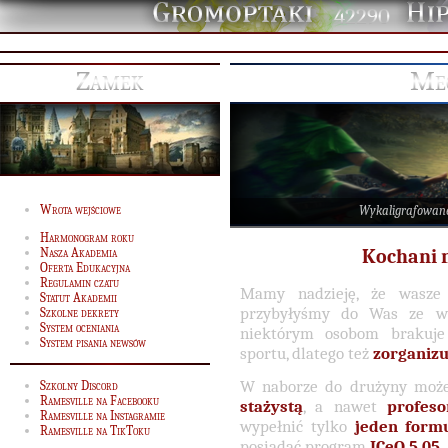
42290
Zamek
Mec
Wrota wejściowe
Wykaligrafowan
Harmonogram roku
Nasza Akademia
Kochani m
Oferta Edukacyjna
Regulamin czatu
Mamy nadzieję, że wasze
Statut Akademii
przybyłyśmy do Was ze ws
Szkolne dekrety
System oceniania
niektórym osobom brakuje
System pisania newsów
sportu, dlatego też
zorganiz
W naborze do drużyny może 
Szkolny Discord
Ramesville na Facebooku
stażystą
, a nawet
profes
Ramesville na Instagramie
wypełnić tylko
jeden form
Ramesville na TikToku
posiadać program
ICeQ 5.05
.