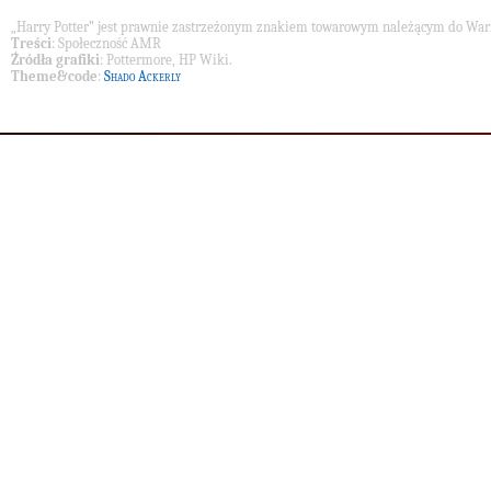
„Harry Potter” jest prawnie zastrzeżonym znakiem towarowym należącym do War
Treści
: Społeczność AMR
Źródła grafiki
: Pottermore, HP Wiki.
Theme&code
:
Shado Ackerly