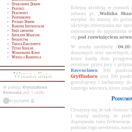
Opiekunowie Domów
Kolejną atrakcją, w ramach k
Prefekci
zabawa pt. „
Walizka Ska
Pracownicy
Profesorowie
wysyłać do dzisiaj do godz
Puchary Domów
ukrytego stworzonka nie spr
Rankingi Indywidualne
zapraszamy do zapoznania si
Staże zawodowe
Szkolenie Magiczne
się
pod rozwinięciem news
Świadectwa
Tablica Zasłużonych
W zeszłą niedzielę (
04.10
Tytuły Szkolne
domowych oraz naczelnych, a
Weekendowe Kursy
Wiedza o Ramesville
które każdy dom przygotow
ocenione przez jury i przy
Ravenclawu
, 300 punkt
Wielka Sala
Gryffindoru
oraz 100 punk
gratulujemy i zachęcamy do
W pokoju
Kryształowa
tamtego wieczora, które znajdu
Komnata
jest 1 osób:
Podsumow
Kryształek 🤖
Cieszymy się, że tak tłumnie 
i mamy nadzieję, że podc
dopisywała taka frekwencja
podczas tego weekendu, zost