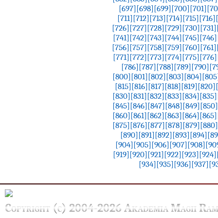
[697]
[698]
[699]
[700]
[701]
[70
[711]
[712]
[713]
[714]
[715]
[716]
[726]
[727]
[728]
[729]
[730]
[731]
[741]
[742]
[743]
[744]
[745]
[746]
[756]
[757]
[758]
[759]
[760]
[761]
[771]
[772]
[773]
[774]
[775]
[776]
[786]
[787]
[788]
[789]
[790]
[7
[800]
[801]
[802]
[803]
[804]
[805
[815]
[816]
[817]
[818]
[819]
[820]
[830]
[831]
[832]
[833]
[834]
[835]
[845]
[846]
[847]
[848]
[849]
[850]
[860]
[861]
[862]
[863]
[864]
[865]
[875]
[876]
[877]
[878]
[879]
[880]
[890]
[891]
[892]
[893]
[894]
[89
[904]
[905]
[906]
[907]
[908]
[90
[919]
[920]
[921]
[922]
[923]
[924]
[934]
[935]
[936]
[937]
[9
Copyright (c) 2004-2026 Akademia Magii Ram