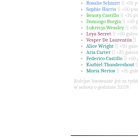
Rosalie Schmitt
|| +25 
Sophie Harris
|| +50 pu
Beauty Castillo
|| +25 p
Domingo Borgia
|| +50 
Lukrecja Weasley
|| +25
Leya Secret
|| +50 gale
Vesper De Laurentiis
||
Alice Wright
|| +50 gal
Aria Carter
|| +25 galeo
Federico Castillo
|| +50
Kazbiel Thundershout
|
Moria Nerios
|| +25 gal
Kolejne losowanie już za tydz
w sobotę o godzinie 23:59.