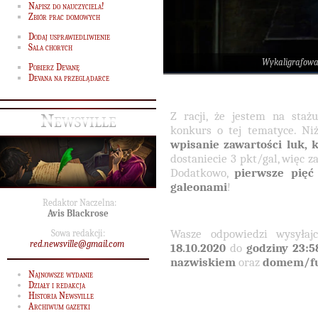
Napisz do nauczyciela!
Zbiór prac domowych
Dodaj usprawiedliwienie
Sala chorych
Wykaligrafow
Pobierz Devanę
Devana na przeglądarce
Z racji, że jestem na sta
Newsville
konkurs o tej tematyce. Ni
wpisanie zawartości luk, 
dostaniecie 3 pkt/gal, więc 
Dodatkowo,
pierwsze pięć
galeonami
!
Redaktor Naczelna:
Avis Blackrose
Wasze odpowiedzi wysyła
Sowa redakcji:
red.newsville@gmail.com
18.10.2020
do
godziny 23:5
nazwiskiem
oraz
domem/fu
Najnowsze wydanie
Działy i redakcja
Historia Newsville
Archiwum gazetki