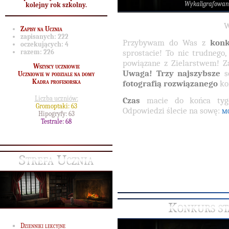
Wykaligrafowan
kolejny rok szkolny.
W
Zapisy na Ucznia
zapisanych:
222
Przybywam do Was z
konk
oczekujących:
4
sprostacie! To nic trudnego
razem:
226
powiązane z Zielarstwem! Z
Wszyscy uczniowie
Uwaga! Trzy najszybsze
so
Uczniowie w podziale na domy
Kadra profesorska
fotografią rozwiązanego
ko
Liczba uczniów:
Czas
macie do końca tygo
Gromoptaki: 63
Odpowiedzi ślecie na sowę:
m
Hipogryfy: 63
Testrale: 68
Strefa Ucznia
Konkurs st
Dzienniki lekcyjne