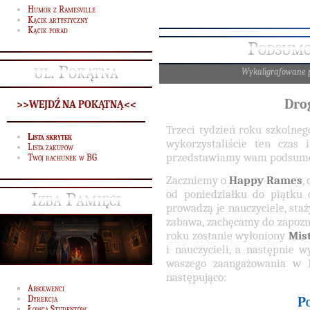
Humor z Ramesville
Kącik artystyczny
Kącik porad
Podsumo
ul. Pokątna
Wykaligrafowane 
Dro
>>WEJDŹ NA POKĄTNĄ<<
Trzeci tydzień roku szkolneg
Lista skrytek
wykorzystaliście ten czas i
Lista zakupów
przedstawiamy wam podsumow
Twój rachunek w BG
Zaczniemy o
Happy Rames
,
od poniedziałku do piątku 
Izba Pamięci
prowadzą je nauczyciele, staży
zabawa, zachęcamy do zapozna
roku zostanie wyłoniony
Mis
i nauczycieli, a następnie
waszego zaangażowania w H
następująco:
Absolwenci
Dyrekcja
P
Łowca Studentów