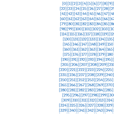
[0]
[1]
[2]
[3]
[4]
[5]
[6]
[7]
[8]
[9]
[22]
[23]
[24]
[25]
[26]
[27]
[28]
[2
[41]
[42]
[43]
[44]
[45]
[46]
[47]
[4
[60]
[61]
[62]
[63]
[64]
[65]
[66]
[6
[79]
[80]
[81]
[82]
[83]
[84]
[85]
[8
[98]
[99]
[100]
[101]
[102]
[103]
[1
[114]
[115]
[116]
[117]
[118]
[119]
[12
[130]
[131]
[132]
[133]
[134]
[135
[145]
[146]
[147]
[148]
[149]
[150
[160]
[161]
[162]
[163]
[164]
[165
[175]
[176]
[177]
[178]
[179]
[180
[190]
[191]
[192]
[193]
[194]
[195]
[205]
[206]
[207]
[208]
[209]
[21
[220]
[221]
[222]
[223]
[224]
[225]
[235]
[236]
[237]
[238]
[239]
[240]
[250]
[251]
[252]
[253]
[254]
[255]
[265]
[266]
[267]
[268]
[269]
[270]
[280]
[281]
[282]
[283]
[284]
[285]
[295]
[296]
[297]
[298]
[299]
[30
[309]
[310]
[311]
[312]
[313]
[314]
[324]
[325]
[326]
[327]
[328]
[329]
[339]
[340]
[341]
[342]
[343]
[344]