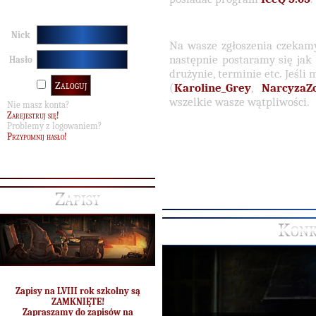
Nick
Na wasze zgłoszenia czekam
następnie postaramy się jak 
Hasło
drużynie, terminie etc. Jeśli 
(
Karoline_Grey
,
NarcyzaZo
wszelkie wasze wątpliwości.
Nie masz konta?
Zarejestruj się!
Problemy z logowaniem?
Przypomnij hasło!
Zapisy
Konk
Zapisy na LVIII rok szkolny są
ZAMKNIĘTE!
Zapraszamy do zapisów na