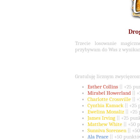
Dro
Trzecie losowanie magiczn
przybywam do Was z wynikami
Gratuluję licznym zwycięzcom
Esther Collins
|| +25 pu
Mirabel Howerland
|| 
Charlotte Crossville
|| 
Cynthia Kamack
|| +25
Ewelina Monaliz
|| +25
James Irving
|| +25 pun
Matthew White
|| +50 
Sunniva Sorensen
|| +5
Ala Peace
|| +50 punktó