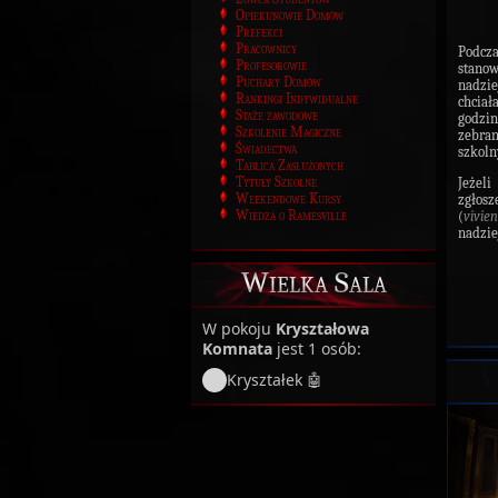
Opiekunowie Domów
Prefekci
Pracownicy
Podcza
Profesorowie
stanow
Puchary Domów
nadzie
Rankingi Indywidualne
chciał
Staże zawodowe
godzi
Szkolenie Magiczne
zebra
Świadectwa
szkoln
Tablica Zasłużonych
Tytuły Szkolne
Jeżeli
Weekendowe Kursy
zgło
Wiedza o Ramesville
(
vivie
nadzie
Wielka Sala
W pokoju
Kryształowa
Komnata
jest 1 osób:
Kryształek 🤖