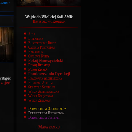
gamin >
Wejdź do Wielkiej Sali AMR:
Kryształowa Komnata
Aula
Biblioteka
Bursztynowe Ruiny
Galeria Portretów
Katakumby
Opalowe Ruiny
Pokój Nauczycielski
Pokój Redakcji
Pokój Życzeń
Pomieszczenia Dyrekcji
stąpić
Pracownia Alchemiczna
zajęć
.
Runiczne Atrium
Skrzydło Szpitalne
Wieża Astronomiczna
Wieża Księżycowa
Wieża Zegarowa
Dormitorium Gromoptaków
Dormitorium Hipogryfów
Dormitorium Testrali
-
Mapa zamku
-