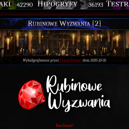
42290
36193
Rubinowe Wyzwania [2]
Wykaligrafowane przez
Crispin Stewart
dnia 2020-10-05
Kochani!