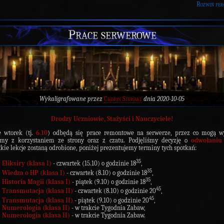
Rozwiń per
Prace serwerowe
Wykaligrafowane przez
Crispin Stewart
dnia 2020-10-05
Drodzy Uczniowie, Stażyści i Nauczyciele!
e wtorek (tj.
6.10
) odbędą się prace remontowe na serwerze, przez co mogą wy
emy z korzystaniem ze strony oraz z czatu. Podjęliśmy decyzję o
odwołaniu 
kie lekcje zostaną odrobione, poniżej prezentujemy terminy tych spotkań:
35
Eliksiry (klasa I)
- czwartek (15.10) o godzinie 18
,
35
Wiedza o HP (klasa I)
- czwartek (8.10) o godzinie 18
,
35
Historia Magii (klasa I)
- piątek (9.10) o godzinie 18
,
45
Transmutacja (klasa II)
- czwartek (8.10) o godzinie 20
,
45
Transmutacja (klasa II)
- piątek (9.10) o godzinie 20
,
Numerologia (klasa II)
- w trakcie Tygodnia Zabaw,
Numerologia (klasa II)
- w trakcie Tygodnia Zabaw.