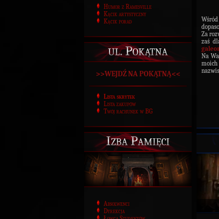
Humor z Ramesville
Kącik artystyczny
Wśród 
Kącik porad
dopas
Za roz
zaś d
ul. Pokątna
galeo
Na Was
moich
nazwis
>>WEJDŹ NA POKĄTNĄ<<
Lista skrytek
Lista zakupów
Twój rachunek w BG
Izba Pamięci
Absolwenci
Dyrekcja
Łowca Studentów