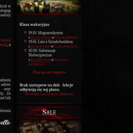
dział w
olegają
należy
Klasa wakacyjna
19:10: Magomedycyna
z
Delilah Warren
w
Skrzydło Szpitalne
 które
19:45: Lato z Grindelwaldem
tnej
, a
z
Xavier Hastings
w
Galeria Portretów
20:20: Substancje
Niebezpieczne
z
Kylie Nickolson
w
Pracownia
Alchemiczna
Plan na cały tydzień »
zadania
adres:
Brak zastępstw na dziś - lekcje
m oraz
odbywają się wg planu.
ty. Za
Wszystkie zaplanowane zastępstwa
tań lub
Sale
dzenia