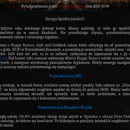
Wykaligrafowane przez
Vivienne Levittoux
dnia 2020-10-04
Droga Społeczności!
 tydzień roku szkolnego dobiegł końca. Mamy nadzieję, że miło go spędzili
owiliście się w naszej Akademii. Nie przedłużając zbytnio, przedstawia
owanie zabaw z minionego tygodnia...
iemy o
Happy Rames
, czyli serii krótkich zabaw, które odbywają się od poniedzi
 o godz. 20:30 w Kryształowej Komnacie, a prowadzą je nauczyciele, stażyści oraz - n
ekci. Jeśli ktoś nie wie, co to za zabawa, zachęcamy do zapoznania się z jej
klik
). Pod koniec roku zostanie wyłoniony
Mistrz Happy Rames
wśród uczniów, st
zycieli, a następnie wyróżniony pamiątkowym dyplomem. Efekty waszego zaanga
a miniony tydzień przedstawiają się następująco:
Podsumowanie HR
ą atrakcją, w ramach której mieliście szansę zdobyć punkty, była zabawa pt. „
Kła
i
”, na którą odpowiedzi mogliście wysyłać do dzisiaj do godziny 18:00. Mamy nadzi
kiwania niesfornej skrzatki nie sprawiły wam za wiele problemów, a tym
zamy do zapoznania się z końcowym zestawieniem:
Podsumowanie Kłamstw Bujdki
głą sobotę (
26.09
) mieliście okazję wziąć udział w
Ognisku z okazji Dnia Ch
adzieję, że dobrze się bawiliście! Po kliknięciu w poniższy świstoklik znajdziecie
h starań: