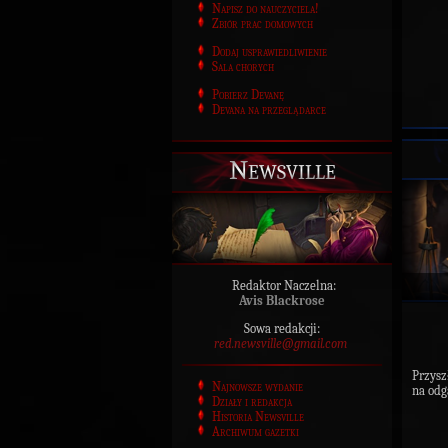
Napisz do nauczyciela!
Zbiór prac domowych
Dodaj usprawiedliwienie
Sala chorych
Pobierz Devanę
Devana na przeglądarce
Newsville
Redaktor Naczelna:
Avis Blackrose
Sowa redakcji:
red.newsville@gmail.com
Przysz
Najnowsze wydanie
na odg
Działy i redakcja
Historia Newsville
Archiwum gazetki