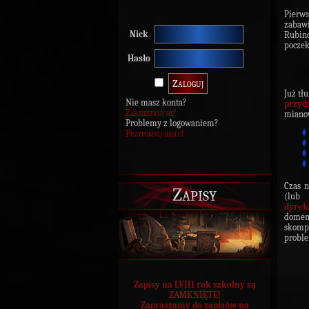
Pierw
zabawi
Nick
Rubin
poczek
Hasło
Już tł
Nie masz konta?
przyd
Zarejestruj się!
mianow
Problemy z logowaniem?
Przypomnij hasło!
Czas n
Zapisy
(lub 
dyrek
domem
skompl
proble
Zapisy na LVIII rok szkolny są
ZAMKNIĘTE!
Zapraszamy do zapisów na