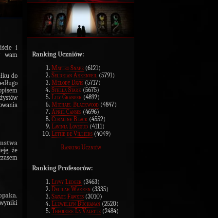
ście i
Ranking Uczniów:
my wam
Matteo Snape
(6121)
Seldrian Arkenveil
(5791)
ałku do
Melody Davis
(5717)
iedługo
Stella Stark
(5675)
 opisem
Lily Granger
(4892)
ażystów
Michael Blackwood
(4847)
żowania
April Canses
(4696)
Coraline Black
(4552)
Lavinia Lovegud
(4111)
Lethe de Villiers
(4049)
mstwa
Ranking Uczniów
eję, że
czasem
Ranking Profesorów:
Livvy Ledger
(3463)
Delilah Warren
(3335)
łopaka
.
Savage Fawkes
(3010)
 wyniki
Llewellyn Buchanan
(2520)
Theodore La Valette
(2484)