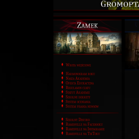
Zamek
Wrota wejściowe
Harmonogram roku
Nasza Akademia
Oferta Edukacyjna
Regulamin czatu
Statut Akademii
Szkolne dekrety
System oceniania
System pisania newsów
Szkolny Discord
Ramesville na Facebooku
Ramesville na Instagramie
Ramesville na TikToku