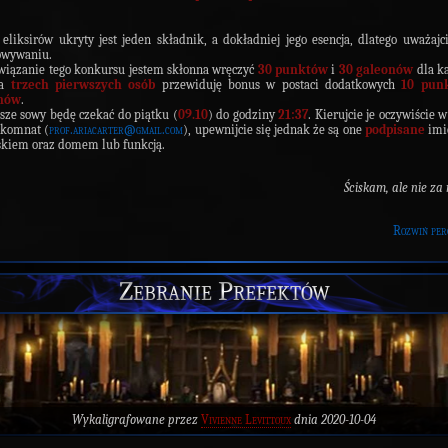
eliksirów ukryty jest jeden składnik, a dokładniej jego esencja, dlatego uważajc
owywaniu.
wiązanie tego konkursu jestem skłonna wręczyć
30 punktów
i
30 galeonów
dla k
la
trzech pierwszych osób
przewiduję bonus w postaci dodatkowych
10 pun
nów
.
ze sowy będę czekać do piątku (
09.10
) do godziny
21:37
. Kierujcie je oczywiście w
 komnat (
prof.ariacarter@gmail.com
), upewnijcie się jednak że są one
podpisane
imi
kiem oraz domem lub funkcją.
Ściskam, ale nie za
Rozwiń per
Zebranie Prefektów
Wykaligrafowane przez
Vivienne Levittoux
dnia 2020-10-04