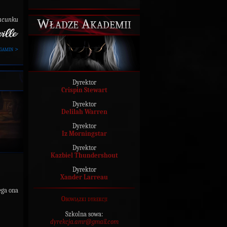
Władze Akademii
acunku
gamin >
Dyrektor
Crispin Stewart
Dyrektor
Delilah Warren
Dyrektor
Iz Morningstar
Dyrektor
Kazbiel Thundershout
Dyrektor
Xander Larreau
ega ona
Obowiązki dyrekcji
Szkolna sowa:
dyrekcja.amr@gmail.com