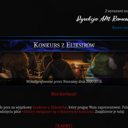
Z wyrazami sz
Rozwiń per
Konkurs z Eliksirów
Wykaligrafowane przez
Nieznany
dnia 2020-10-05
Moi Kochani!
ła pora na wyjątkowy
konkurs z Eliksirów
, który pragnę Wam zaprezentować. Pol
adnięciu jakie
eliksiry związane są z filmowymi kadrami
. Znajdziecie je tutaj:
[KADRY]