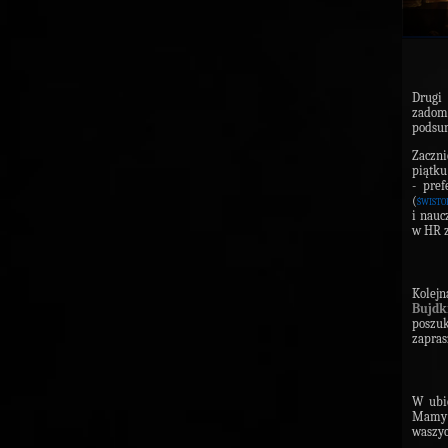
Drugi
zadom
podsum
Zaczn
piątku
- pref
(
świsto
i nauc
w HR z
Kolejn
Bujdk
poszu
zapras
W ubie
Mamy n
waszyc