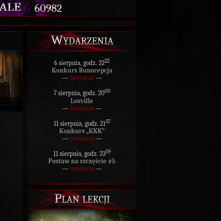
60982
Wydarzenia
22
6 sierpnia, godz. 22
Konkurs Runocepcja
—
świstoklik
—
00
7 sierpnia, godz. 20
Losville
—
świstoklik
—
37
11 sierpnia, godz. 21
Konkurs „KKK”
—
świstoklik
—
59
11 sierpnia, godz. 23
Postaw na szczęście #5
—
świstoklik
—
Plan lekcji