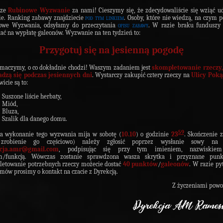
sze
Rubinowe Wyzwanie
za nami! Cieszymy się, że zdecydowaliście się wziąć u
e. Ranking zabawy znajdziecie
pod tym linkiem
. Osoby, które nie wiedzą, na czym p
owe Wyzwania, odsyłamy do przeczytania
opisu zabawy
. W razie braku funduszy 
ać na wypłatę galeonów. Wyzwanie na ten tydzień to:
Przygotuj się na jesienną pogodę
umaczymy, o co dokładnie chodzi! Waszym zadaniem jest
skompletowanie rzeczy,
adzą się podczas jesiennych dni
. Wystarczy zakupić cztery rzeczy na
Ulicy Poką
icie są to:
Suszone liście herbaty,
Miód,
Bluza,
Szalik dla danego domu.
59
a wykonanie tego wyzwania mija w sobotę (
10.10
) o godzinie
23
. Skończenie 
zrobienie go częściowo) należy zgłosić poprzez wysłanie sowy na 
cja.amr@gmail.com
, podpisując się przy tym imieniem, nazwiskie
/funkcją. Wówczas zostanie sprawdzona wasza skrytka i przyznane punk
etowanie potrzebnych rzeczy możecie dostać
40 punktów
/
galeonów
. W razie py
mów prosimy o kontakt na czacie z Dyrekcją.
Z życzeniami powo