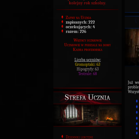
kolejny rok szkolny.
Zapisy na Ucznia
zapisanych:
222
oczekujących:
4
razem:
226
Wszyscy uczniowie
Uczniowie w podziale na domy
Kadra profesorska
Liczba uczniów:
Gromoptaki: 63
Hipogryfy: 63
Testrale: 68
Już w
probl
Wszyst
Strefa Ucznia
Dzienniki lekcyjne