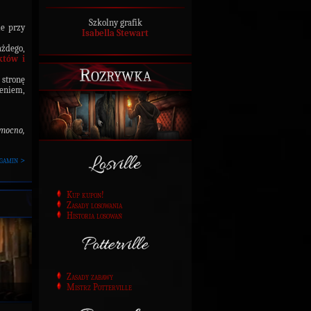
Szkolny grafik
ie przy
Isabella Stewart
ażdego,
któw i
Rozrywka
 stronę
eniem,
 mocno,
gamin >
Kup kupon!
Zasady losowania
Historia losowań
Zasady zabawy
Mistrz Potterville