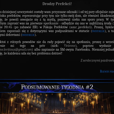
Drodzy Prefekci!
s dzisiejszej uroczystości zostały wam przyznane odznaki i od tej pory oficjalnie zaj
iska prefektów, reprezentując przy tym nie tylko swój dom, ale również Akadem
ję, że powoli oswajacie się z tą myślą, ponieważ czeka nas sporo pracy. W t
abym zaprosić was na pierwsze
spotkanie
- odbędzie się ono w najbliższą środę (
nie
20:45
(po zabawie HR) w Pokoju Prefektów (
amr_prefekci
). Proszę, byści
niem zapoznali się z dotyczącymi was podpunktami w statucie (
świstoklik
), a t
ymi dekretami (
świstoklik
).
 ktoś z różnych powodów nie da rady pojawić się na spotkaniu, proszę o wcześ
szenie mi tego na priv (nick:
Vivienne
), poprzez wysłanie
nne.levittoux@gmail.com
) albo napisanie na ŚM-owym Facebooku. Niemniej jedn
ję, że każdemu uda się bez problemu dotrzeć!
Z serdecznymi pozdrowi
Rozwiń per
Podsumowanie tygodnia #2