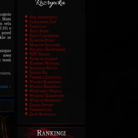
mujecie
Atak Akromantuli
ię. Mam
Czekoladowe Żaby
ym celu
Familiville
7.10
) o
Happy Rames
e przed
Karty Czarodziejów
akże ze
Kłamstwa Bujdki
Magiczne Odliczanie
Początki z Kryształkiem
niejsze
POP! Revelio
 sowy
Postaw na szczęście
ak mam
Rubinowe Wyzwania
Skrzydlate Klucze
Szkolny Bal
eniami,
Tajemnice Założycieli
Walizka Skamandera
Wiedza o Ramesville
gamin >
Wybuchający Prezent
Wycieczki Klimatyczne
Wypad do Hogsmeade
Zagadki Septimy
Zagadkowe jaja
Zguby Kryształka
Rankingi