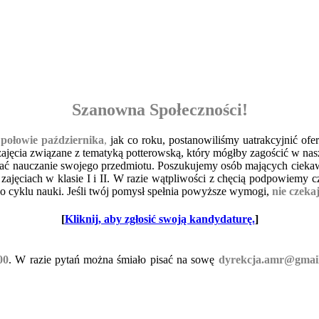
Szanowna Społeczności!
w
połowie października
,
jak co roku, postanowiliśmy uatrakcyjnić of
ajęcia związane z tematyką potterowską, który mógłby zagościć w nas
ć nauczanie swojego przedmiotu. Poszukujemy osób mających ciekawy 
ajęciach w klasie I i II. W razie wątpliwości z chęcią podpowiemy c
go cyklu nauki. Jeśli twój pomysł spełnia powyższe wymogi,
nie czeka
[
Kliknij, aby zgłosić swoją kandydaturę.
]
00
.
W razie pytań można śmiało pisać na sowę
dyrekcja.amr@gmai