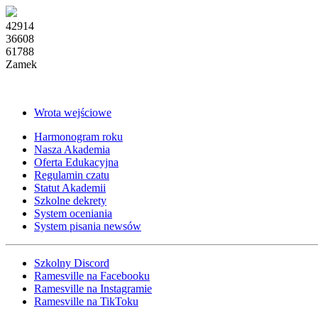
42914
36608
61788
Zamek
Wrota wejściowe
Harmonogram roku
Nasza Akademia
Oferta Edukacyjna
Regulamin czatu
Statut Akademii
Szkolne dekrety
System oceniania
System pisania newsów
Szkolny Discord
Ramesville na Facebooku
Ramesville na Instagramie
Ramesville na TikToku