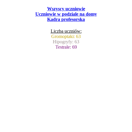
Wszyscy uczniowie
Uczniowie w podziale na domy
Kadra profesorska
Liczba uczniów:
Gromoptaki: 63
Hipogryfy: 63
Testrale: 69