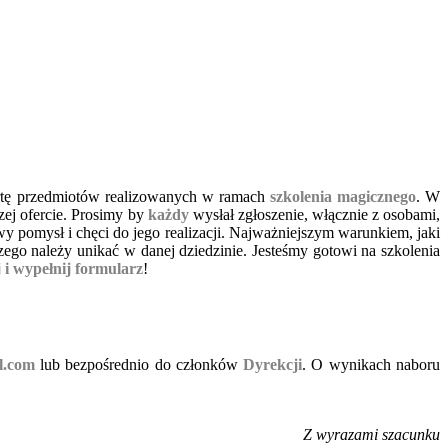
ertę przedmiotów realizowanych w ramach
szkolenia magicznego
. W
zej ofercie. Prosimy by
każdy
wysłał zgłoszenie, włącznie z osobami,
pomysł i chęci do jego realizacji. Najważniejszym warunkiem, jaki
zego należy unikać w danej dziedzinie. Jesteśmy gotowi na szkolenia
j i wypełnij formularz
!
l.com
lub bezpośrednio do członków
Dyrekcji
. O wynikach naboru
Z wyrazami szacunku