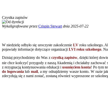
Czystka zapisów
Wykaligrafowane przez
Crispin Stewart
dnia 2025-07-22
W niedzielę odbyło się uroczyste zakończenie
LV
roku szkolnego. Ak
pojawiały informacje dotyczące organizacji
LVI roku szkolnego
. Na
Dzisiaj przychodzimy do Was z
czystką zapisów
, dzięki której dow
nie chce kończyć przygody z naszą Akademią i chciałaby zachować s
z rezygnacją kontynuowania edukacji i
usunięciem konta
! Po tym t
do logowania
lub
mail
, a my odnajdziemy wasze konto. W razie ja
zdecydują się z nami zostać, zostaną również wyproszone ze szkoln