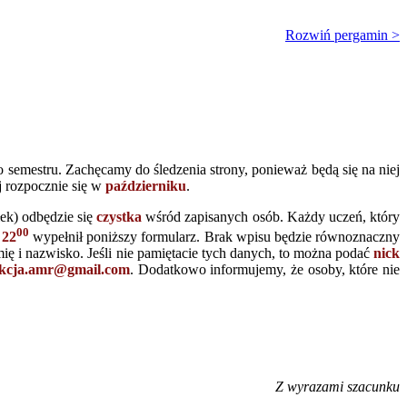
Rozwiń pergamin >
 semestru. Zachęcamy do śledzenia strony, ponieważ będą się na niej
j rozpocznie się w
październiku
.
łek) odbędzie się
czystka
wśród zapisanych osób. Każdy uczeń, który
00
y
22
wypełnił poniższy formularz. Brak wpisu będzie równoznaczny
ię i nazwisko. Jeśli nie pamiętacie tych danych, to można podać
nick
kcja.amr@gmail.com
. Dodatkowo informujemy, że osoby, które nie
Z wyrazami szacunku