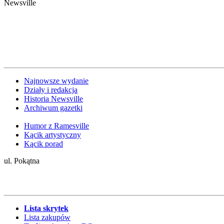
Newsville
Najnowsze wydanie
Działy i redakcja
Historia Newsville
Archiwum gazetki
Humor z Ramesville
Kącik artystyczny
Kącik porad
ul. Pokątna
Lista skrytek
Lista zakupów