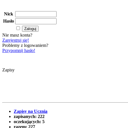
Nick
Hasło
Nie masz konta?
Zarejestruj się!
Problemy z logowaniem?
Przypomnij hasło!
Zapisy
Zapisy na Ucznia
zapisanych:
222
oczekujących:
5
razem:
227