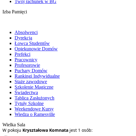
Twój rachunek w BG
Izba Pamięci
Absolwenci
Dyrekcja
Łowca Studentów
Opiekunowie Domów
Prefekci
Pracownicy
Profesorowie
Puchary Domów
Rankingi Indywidualne
Staże zawodowe
Szkolenie Magiczne
Świadectwa
Tablica Zasłużonych
Tytuły Szkolne
Weekendowe Kursy
Wiedza o Ramesville
Wielka Sala
W pokoju
Kryształowa Komnata
jest 1 osób: