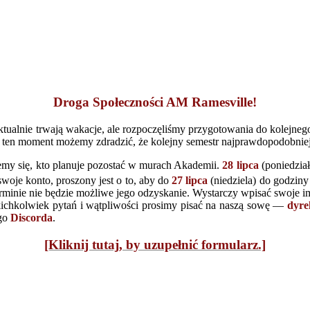
Droga Społeczności AM Ramesville!
tualnie trwają wakacje, ale rozpoczęliśmy przygotowania do kolejnego
 ten moment możemy zdradzić, że kolejny semestr najprawdopodobnie
iemy się, kto planuje pozostać w murach Akademii.
28 lipca
(poniedzia
woje konto, proszony jest o to, aby do
27 lipca
(niedziela) do godzin
erminie nie będzie możliwe jego odzyskanie. Wystarczy wpisać swoje im
kichkolwiek pytań i wątpliwości prosimy pisać na naszą sowę —
dyre
ego
Discorda
.
[Kliknij tutaj, by uzupełnić formularz.]