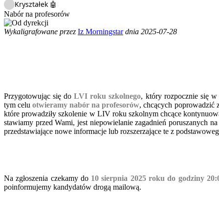
Kryształek 🤖
Nabór na profesorów
Wykaligrafowane przez
Iz Morningstar
dnia 2025-07-28
Przygotowując się do
LVI roku szkolnego
, który rozpocznie się 
tym celu
otwieramy nabór na profesorów
, chcących poprowadzić z
które prowadziły szkolenie w LIV roku szkolnym chcące kontynuowa
stawiamy przed Wami, jest niepowielanie zagadnień poruszanych na z
przedstawiające nowe informacje lub rozszerzające te z podstawowe
Na zgłoszenia czekamy do
10 sierpnia 2025
roku do godziny 20:
poinformujemy kandydatów drogą mailową.