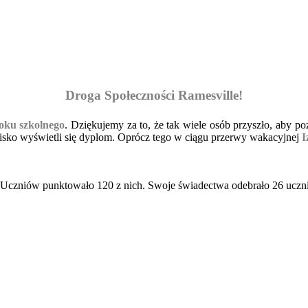
Droga Społeczności Ramesville!
oku szkolnego
. Dziękujemy za to, że tak wiele osób przyszło, aby p
isko wyświetli się dyplom. Oprócz tego w ciągu przerwy wakacyjnej
I
 Uczniów punktowało 120 z nich. Swoje ś
wiadectwa odebrało 26 uczni