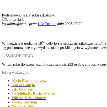
Podsumowanie LV roku szkolnego
Wykaligrafowane przez
Lilo Delune
dnia 2025-07-22
00
W niedzielę o godzinie 19
odbyło się uroczyste zakończenie
LV r
się podsumowanie tego wydarzenia, a po kliknięciu w wybrane nazw
1. ŚWIADECTWA
W tym roku do grona uczniów zapisało się 233 osoby, a w Rankingu
Klasa wakacyjna
Alicja Flamme-mwezi
Astera Conejo
Lily Granger
Selvethlia R. Rosier-Moore
Villemo Kristofdotter
Xavier Hastings
Yvelise V. Sin