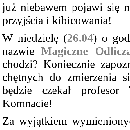
już niebawem pojawi się n
przyjścia i kibicowania!
W niedzielę (
26.04
) o go
nazwie
Magiczne Odlicz
chodzi? Koniecznie zapoz
chętnych do zmierzenia s
będzie czekał profesor
Komnacie!
Za wyjątkiem wymienionyc