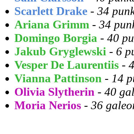
Scarlett Drake
-
34
punk
Ariana Grimm
-
34
pun
Domingo Borgia
-
40
pu
Jakub Gryglewski
-
6
p
Vesper De Laurentiis
-
Vianna Pattinson
-
14
p
Olivia Slytherin
-
40 ga
Moria Nerios
-
36 gale