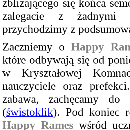
zbliżającego się końca seme
zalegacie z żadnymi
przychodzimy z podsumowa
Zaczniemy o
Happy Ram
które odbywają się od poni
w Kryształowej Komnac
nauczyciele oraz prefekci
zabawa, zachęcamy do 
(
świstoklik
). Pod koniec 
Happy Rames
wśród uczni