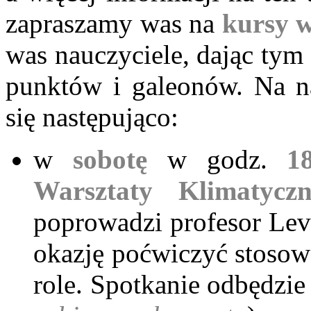
zapraszamy was na
kursy 
was nauczyciele, dając tym
punktów i galeonów. Na na
się następująco:
w
sobotę
w godz.
1
Warsztaty Klimatyczn
poprowadzi profesor Levi
okazję poćwiczyć stosowa
role. Spotkanie odbędzi