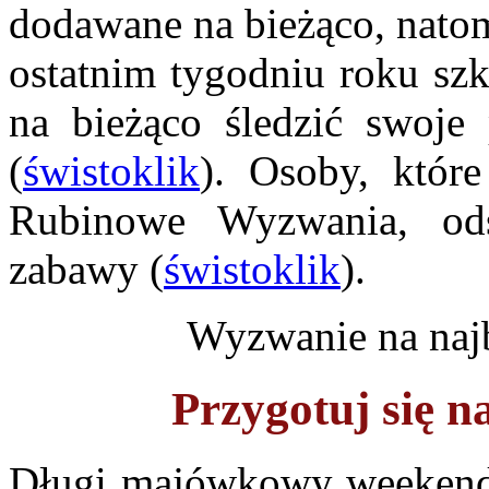
dodawane na bieżąco, natom
ostatnim tygodniu roku szk
na bieżąco śledzić swoj
(
świstoklik
). Osoby, któr
Rubinowe Wyzwania, ods
zabawy (
świstoklik
).
Wyzwanie na najb
Przygotuj się
Długi majówkowy weekend 