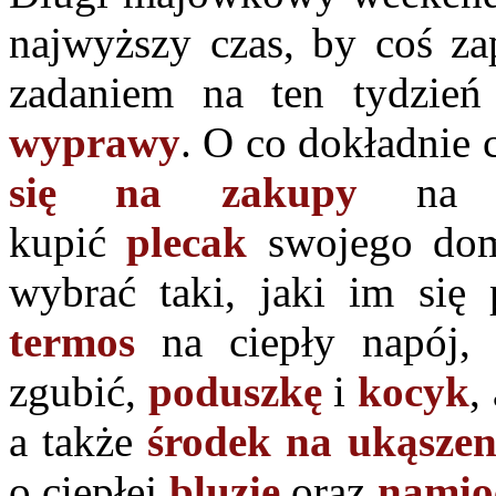
najwyższy czas, by coś z
zadaniem na ten tydzie
wyprawy
. O co dokładnie 
się na zakupy
na Ul
kupić
plecak
swojego dom
wybrać taki, jaki im się 
termos
na ciepły napój
zgubić,
poduszkę
i
kocyk
,
a także
środek na ukąsze
o ciepłej
bluzie
oraz
namio