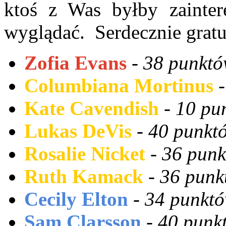
ktoś z Was byłby zainte
wyglądać. Serdecznie gratu
Zofia Evans
-
38 punktó
Columbiana Mortinus
Kate Cavendish
-
10
pu
Lukas DeVis
-
40 punktó
Rosalie Nicket
-
36 punk
Ruth Kamack
-
36 punk
Cecily Elton
-
34 punktó
Sam Clarsson
-
40 punkt