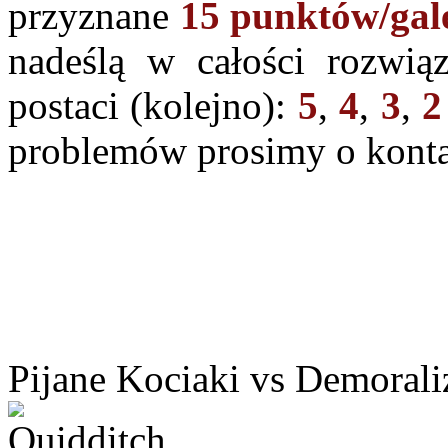
przyznane
15 punktów/ga
nadeślą w całości rozwią
postaci (kolejno):
5
,
4
,
3
,
2
problemów prosimy o kontak
Pijane Kociaki vs Demorali