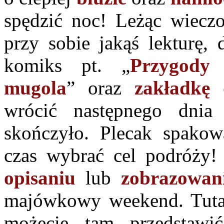
spędzić noc! Leżąc wiecz
przy sobie jakąś lekturę, 
komiks pt. „
Przygody
mugola
” oraz
zakładkę 
wrócić następnego dni
skończyło. Plecak spako
czas wybrać cel podróży!
opisaniu
lub
zobrazowan
majówkowy weekend. Tutaj
możecie tam przedstawi