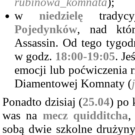
rubinowa_komnata
);
w
niedzielę
trady
Pojedynków
, nad któ
Assassin. Od tego tygod
w godz.
18:00-19:05
. Je
emocji lub poćwiczenia r
Diamentowej Komnaty (
Ponadto dzisiaj (
25.04
) po
was na
mecz quidditcha
,
sobą dwie szkolne drużyny.