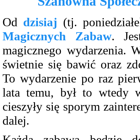
Szanowna Społec
Od
dzisiaj
(tj. poniedzia
Magicznych Zabaw
. Je
magicznego wydarzenia. W 
świetnie się bawić oraz z
To wydarzenie po raz pier
lata temu, był to wtedy 
cieszyły się sporym zainte
dalej.
Każda zabawa będzie do