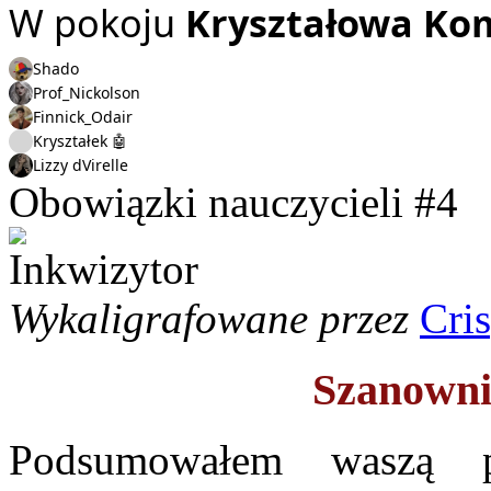
W pokoju
Kryształowa Ko
Shado
Prof_Nickolson
Finnick_Odair
Kryształek 🤖
Lizzy dVirelle
Obowiązki nauczycieli #4
Wykaligrafowane przez
Cri
Szanowni
Podsumowałem waszą p