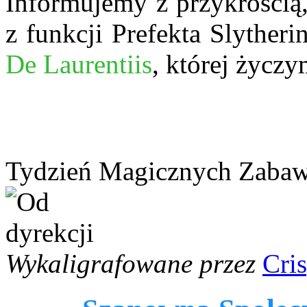
Informujemy z przykrością
z funkcji Prefekta Slytheri
De Laurentiis
, której życz
Tydzień Magicznych Zaba
Wykaligrafowane przez
Cri