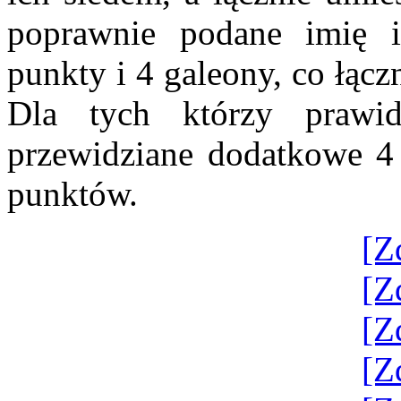
poprawnie podane imię 
punkty i 4 galeony, co łącz
Dla tych którzy prawid
przewidziane dodatkowe 4 
punktów.
[Z
[Z
[Z
[Z