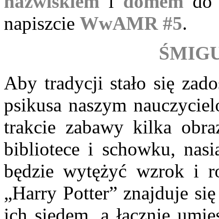
nazwiskiem
i
domem
do k
napiszcie
WwAMR #5
.
ŚMIG
Aby tradycji stało się zad
psikusa naszym nauczyciel
trakcie zabawy kilka obr
bibliotece i schowku, na
będzie wytężyć wzrok i ro
„Harry Potter” znajduje si
ich siedem, a łącznie umie