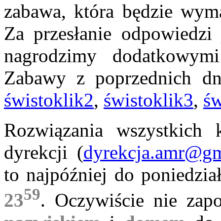
zabawa, która będzie wym
Za przesłanie odpowiedzi j
nagrodzimy dodatkowy
Zabawy z poprzednich dni
świstoklik2
,
świstoklik3
,
św
Rozwiązania wszystkich 
dyrekcji (
dyrekcja.amr@gm
to najpóźniej do poniedzia
59
23
. Oczywiście nie zapo