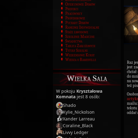
Opiekunowie Domów
Prefekci
Pracownicy
Profesorowie
Puchary Domów
Rankingi Indywidualne
Staże zawodowe
Szkolenie Magiczne
Świadectwa
Tablica Zasłużonych
Tytuły Szkolne
Weekendowe Kursy
Wiedza o Ramesville
Raz je
jest z
chciał
Wielka Sala
do mni
na now
też pi
W pokoju
Kryształowa
Osobo
Komnata
jest 8 osób:
artyk
mailu
Shado
tekstu
Kylie_Nickolson
oddać 
Xander Larreau
Coraline_Black
Livvy Ledger