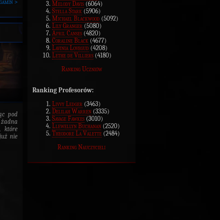
gamin >
Melody Davis
(6064)
Stella Stark
(5906)
Michael Blackwood
(5092)
Lily Granger
(5080)
April Canses
(4820)
Coraline Black
(4677)
Lavinia Lovegud
(4208)
Lethe de Villiers
(4180)
Ranking Uczniów
Ranking Profesorów:
Livvy Ledger
(3463)
Delilah Warren
(3335)
rąc pod
Savage Fawkes
(3010)
o żadna
Llewellyn Buchanan
(2520)
, które
Theodore La Valette
(2484)
już nie
Ranking Nauczycieli