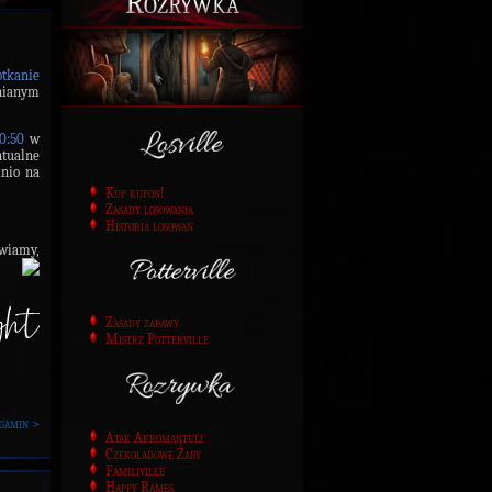
Rozrywka
otkanie
nianym
0:50
w
ntualne
dnio na
Kup kupon!
Zasady losowania
Historia losowań
awiamy,
Zasady zabawy
Mistrz Potterville
gamin >
Atak Akromantuli
Czekoladowe Żaby
Familiville
Happy Rames