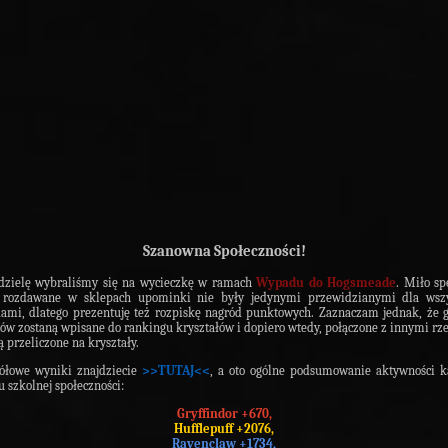
Szanowna Społeczności!
dzielę wybraliśmy się na wycieczkę w ramach
Wypadu do Hogsmeade
. Miło s
i rozdawane w sklepach upominki nie były jedynymi przewidzianymi dla wszy
ami, dlatego prezentuję też rozpiskę nagród punktowych. Zaznaczam jednak, że 
tów zostaną wpisane do rankingu kryształów i dopiero wtedy, połączone z innymi rz
ą przeliczone na kryształy.
ółowe wyniki znajdziecie
>>TUTAJ<<
, a oto ogólne podsumowanie aktywności 
 szkolnej społeczności:
Gryffindor +670,
Hufflepuff +2076,
Ravenclaw +1734,