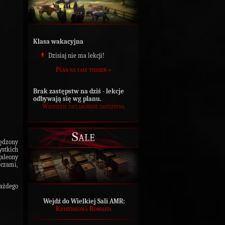
Klasa wakacyjna
Dzisiaj nie ma lekcji!
Plan na cały tydzień »
Brak zastępstw na dziś - lekcje
odbywają się wg planu.
Wszystkie zaplanowane zastępstwa
Sale
pędzony
stkich
galeony
eczami,
każdego
Wejdź do Wielkiej Sali AMR:
Kryształowa Komnata