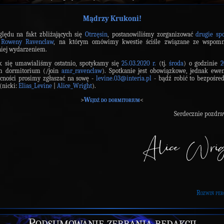
Mądrzy Krukoni!
lędu na fakt zbliżających się
Otrzęsin
, postanowiliśmy zorganizować
drugie sp
Roweny Ravenclaw
, na którym omówimy kwestie ściśle związane ze wspom
iej wydarzeniem.
k się umawialiśmy ostatnio, spotykamy się
25.03.2020 r.
(tj.
środa
) o godzinie
2
m dormitorium (/join
amr_ravenclaw
). Spotkanie jest obowiązkowe, jednak ewe
cności prosimy zgłaszać na sowę -
levine.03@interia.pl
- bądź robić to bezpośre
 (nicki:
Elias_Levine
|
Alice_Wright
).
>
Wejdź do dormitorium
<
Serdecznie pozdr
Rozwiń per
Podsumowanie zebrania redakcji