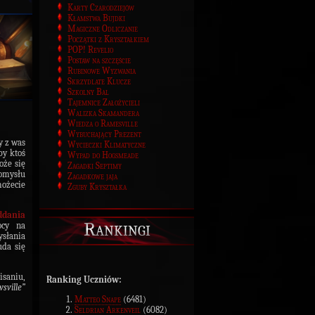
Karty Czarodziejów
Kłamstwa Bujdki
Magiczne Odliczanie
Początki z Kryształkiem
POP! Revelio
Postaw na szczęście
Rubinowe Wyzwania
Skrzydlate Klucze
Szkolny Bal
Tajemnice Założycieli
Walizka Skamandera
Wiedza o Ramesville
Wybuchający Prezent
y z was
Wycieczki Klimatyczne
by ktoś
Wypad do Hogsmeade
oże się
Zagadki Septimy
pomysłu
Zagadkowe jaja
możecie
Zguby Kryształka
ddania
Rankingi
ocy na
ysłania
uda się
isaniu,
Ranking Uczniów:
sville”
Matteo Snape
(6481)
Seldrian Arkenveil
(6082)