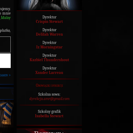
tujemy.
do mnie
Dyrektor
_Maloy
Crispin Stewart
Dyrektor
plutko,
Delilah Warren
Dyrektor
Iz Morningstar
Dyrektor
Kazbiel Thundershout
Dyrektor
Xander Larreau
gamin >
Obowiązki dyrekcji
Szkolna sowa:
dyrekcja.amr@gmail.com
Szkolny grafik
Isabella Stewart