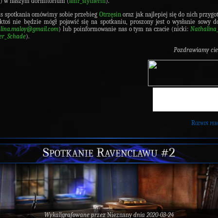
) w naszym dormitorium (
amr_slytherin
).
s spotkania omówimy sobie przebieg
Otrzęsin
oraz jak najlepiej się do nich przygo
 ktoś nie będzie mógł pojawić się na spotkaniu, proszony jest o wysłanie sowy 
lina.maloy@gmail.com
) lub poinformowanie nas o tym na czacie (nicki:
Nathalina
er_Schade
).
Pozdrawiamy cie
Rozwiń per
Spotkanie Ravenclawu #2
Wykaligrafowane przez
Nieznany
dnia 2020-03-24