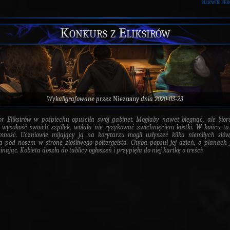
Rozwiń per
Konkurs z Eliksirów
Wykaligrafowane przez
Nieznany
dnia 2020-03-23
or Eliksirów w pośpiechu opuściła swój gabinet. Mogłaby nawet biegnąć, ale bio
wysokość swoich szpilek, wolała nie ryzykować zwichnięciem kostki. W końcu t
mność. Uczniowie mijający ją na korytarzu mogli usłyszeć kilka niemiłych słów
a pod nosem w stronę złośliwego poltergeista. Chyba popsuł jej dzień, o planach 
ając. Kobieta doszła do tablicy ogłoszeń i przypięła do niej kartkę o treści: