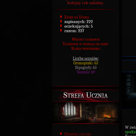
kolejny rok szkolny.
Zapisy na Ucznia
zapisanych:
222
oczekujących:
5
razem:
227
Wszyscy uczniowie
Uczniowie w podziale na domy
Kadra profesorska
Liczba uczniów:
Gromoptaki: 63
Hipogryfy: 63
Testrale: 69
Strefa Ucznia
W zwią
spotk
Dzienniki lekcyjne