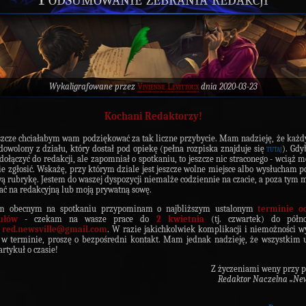
Wykaligrafowane przez
Vivienne Levittoux
dnia 2020-03-23
Kochani Redaktorzy!
szcze chciałabym wam podziękować za tak liczne przybycie. Mam nadzieję, że każd
adowolony z działu, który dostał pod opiekę (pełna rozpiska znajduje się
tutaj
). Gdy
 dołączyć do redakcji, ale zapomniał o spotkaniu, to jeszcze nic straconego - wciąż m
e zgłosić. Wskażę, przy którym dziale jest jeszcze wolne miejsce albo wysłucham 
ą rubrykę. Jestem do waszej dyspozycji niemalże codziennie na czacie, a poza tym 
sać na redakcyjną lub moją prywatną sowę.
m obecnym na spotkaniu przypominam o najbliższym ustalonym
terminie o
ułów
- czekam na wasze prace do
2 kwietnia
(tj. czwartek) do półn
:
red.newsville@gmail.com
. W razie jakichkolwiek komplikacji i niemożności w
 w terminie, proszę o bezpośredni kontakt. Mam jednak nadzieję, że wszystkim 
artykuł o czasie!
Z życzeniami weny przy p
Redaktor Naczelna „New