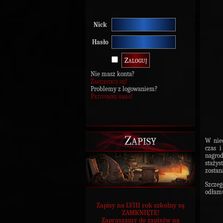
Nick
Hasło
Nie masz konta?
Zarejestruj się!
Problemy z logowaniem?
Przypomnij hasło!
Zapisy
W nie
czas 
nagrod
stażys
zostan
Szczeg
odłamu
Zapisy na LVIII rok szkolny są
ZAMKNIĘTE!
Zapraszamy do zapisów na