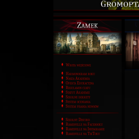
Zamek
Wrota wejściowe
Harmonogram roku
Nasza Akademia
Oferta Edukacyjna
Regulamin czatu
Statut Akademii
Szkolne dekrety
System oceniania
System pisania newsów
Szkolny Discord
Ramesville na Facebooku
Ramesville na Instagramie
Ramesville na TikToku