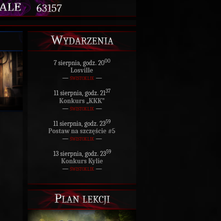
63157
Wydarzenia
00
7 sierpnia, godz. 20
Losville
—
świstoklik
—
37
11 sierpnia, godz. 21
Konkurs „KKK”
—
świstoklik
—
59
11 sierpnia, godz. 23
Postaw na szczęście #5
—
świstoklik
—
59
13 sierpnia, godz. 23
Konkurs Kylie
—
świstoklik
—
Plan lekcji