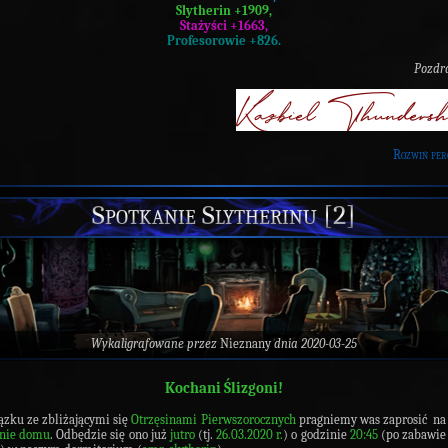
Slytherin +1909,
Stażyści +1663,
Profesorowie +826.
Pozdr
Rozwiń per
Spotkanie Slytherinu [2]
Wykaligrafowane przez
Nieznany
dnia 2020-03-25
Kochani Ślizgoni!
zku ze zbliżającymi się
Otrzęsinami Pierwszorocznych
pragniemy was zaprosić n
anie domu
. Odbędzie się ono już
jutro
(tj.
26.03.2020 r.
) o godzinie
20:45
(po zabawie