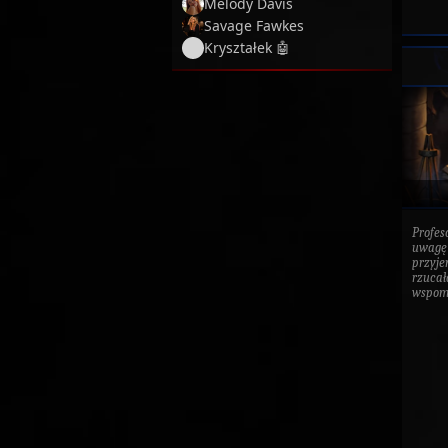
Melody Davis
Savage Fawkes
Kryształek 🤖
Profes
uwagę 
przyje
rzucał
wspomin