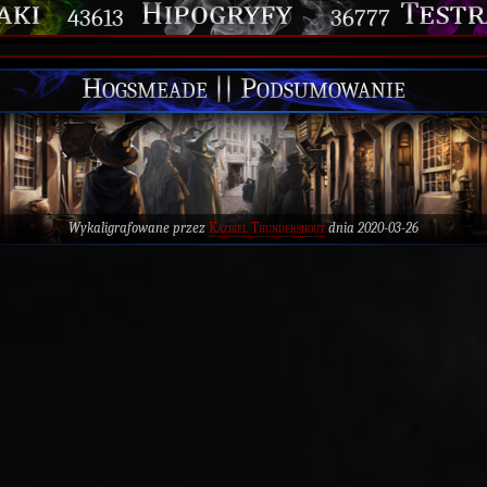
43613
36777
Hogsmeade || Podsumowanie
Wykaligrafowane przez
Kazbiel Thundershout
dnia 2020-03-26