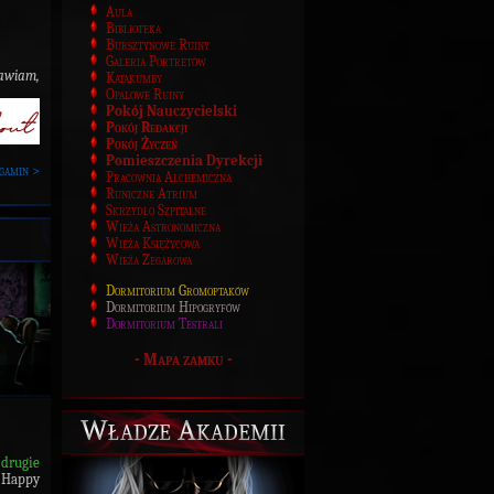
Aula
Biblioteka
Bursztynowe Ruiny
Galeria Portretów
awiam,
Katakumby
Opalowe Ruiny
Pokój Nauczycielski
Pokój Redakcji
Pokój Życzeń
Pomieszczenia Dyrekcji
gamin >
Pracownia Alchemiczna
Runiczne Atrium
Skrzydło Szpitalne
Wieża Astronomiczna
Wieża Księżycowa
Wieża Zegarowa
Dormitorium Gromoptaków
Dormitorium Hipogryfów
Dormitorium Testrali
-
Mapa zamku
-
Władze Akademii
a
drugie
 Happy