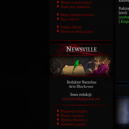
Rames
Napisz do nauczyciela!
Zbiór prac domowych
Podcza
Jeżeli
Dodaj usprawiedliwienie
(
natha
Sala chorych
|
Kasp
Pobierz Devanę
Devana na przeglądarce
Newsville
Redaktor Naczelna:
Avis Blackrose
Sowa redakcji:
red.newsville@gmail.com
Najnowsze wydanie
Działy i redakcja
Historia Newsville
Archiwum gazetki