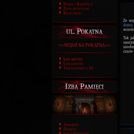
Humor z Ramesville
Kącik artystyczny
Kącik porad
Ze wzg
domu 
ul. Pokątna
wcześn
Tak ja
naszy
>>WEJDŹ NA POKĄTNĄ<<
nieobe
czacie
Lista skrytek
Lista zakupów
Twój rachunek w BG
Izba Pamięci
Absolwenci
Dyrekcja
Łowca Studentów