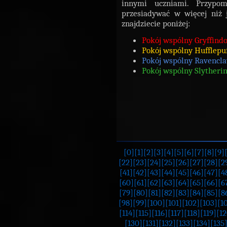
innymi uczniami. Przypom
przesiadywać w więcej niż 
znajdziecie poniżej:
Pokój wspólny Gryffindo
Pokój wspólny Hufflepuf
Pokój wspólny Ravencl
Pokój wspólny Slytherin
[0]
[1]
[2]
[3]
[4]
[5]
[6]
[7]
[8]
[9]
[22]
[23]
[24]
[25]
[26]
[27]
[28]
[2
[41]
[42]
[43]
[44]
[45]
[46]
[47]
[4
[60]
[61]
[62]
[63]
[64]
[65]
[66]
[6
[79]
[80]
[81]
[82]
[83]
[84]
[85]
[8
[98]
[99]
[100]
[101]
[102]
[103]
[1
[114]
[115]
[116]
[117]
[118]
[119]
[12
[130]
[131]
[132]
[133]
[134]
[135