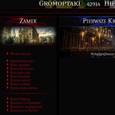
42914
Zamek
Pierwsze Kr
Wrota wejściowe
Wykaligrafowane
Harmonogram roku
Nasza Akademia
Oferta Edukacyjna
Regulamin czatu
Statut Akademii
Szkolne dekrety
System oceniania
System pisania newsów
Szkolny Discord
Ramesville na Facebooku
Ramesville na Instagramie
Ramesville na TikToku