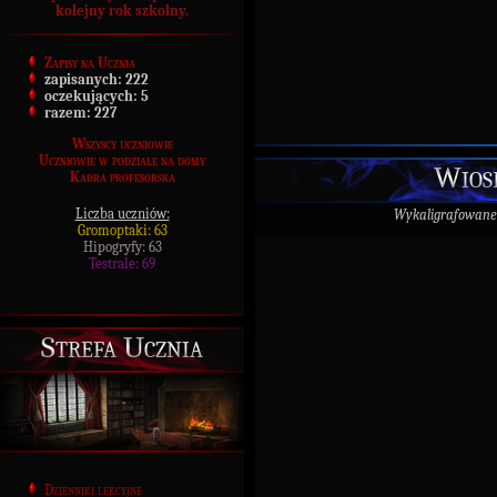
kolejny rok szkolny.
Zapisy na Ucznia
zapisanych:
222
oczekujących:
5
razem:
227
Wszyscy uczniowie
Uczniowie w podziale na domy
Wios
Kadra profesorska
Liczba uczniów:
Wykaligrafowane
Gromoptaki: 63
Hipogryfy: 63
Testrale: 69
Strefa Ucznia
Dzienniki lekcyjne