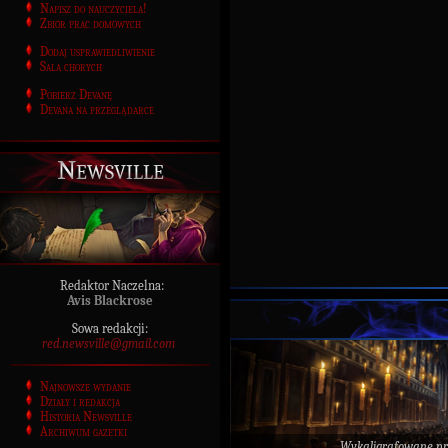
Napisz do nauczyciela!
Zbiór prac domowych
Dodaj usprawiedliwienie
Sala chorych
Pobierz Devanę
Devana na przeglądarce
Newsville
Redaktor Naczelna:
Avis Blackrose
Sowa redakcji:
red.newsville@gmail.com
Najnowsze wydanie
Działy i redakcja
Historia Newsville
Archiwum gazetki
Wykaligrafowane p