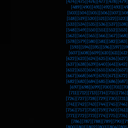
[474]
[475]
[476]
[477]
[478]
[479]
[489]
[490]
[491]
[492]
[493]
[4
[503]
[504]
[505]
[506]
[507]
[50
[518]
[519]
[520]
[521]
[522]
[523]
[533]
[534]
[535]
[536]
[537]
[538]
[548]
[549]
[550]
[551]
[552]
[553]
[563]
[564]
[565]
[566]
[567]
[568]
[578]
[579]
[580]
[581]
[582]
[583]
[593]
[594]
[595]
[596]
[597]
[59
[607]
[608]
[609]
[610]
[611]
[612
[622]
[623]
[624]
[625]
[626]
[627]
[637]
[638]
[639]
[640]
[641]
[642]
[652]
[653]
[654]
[655]
[656]
[657]
[667]
[668]
[669]
[670]
[671]
[672]
[682]
[683]
[684]
[685]
[686]
[687]
[697]
[698]
[699]
[700]
[701]
[70
[711]
[712]
[713]
[714]
[715]
[716]
[726]
[727]
[728]
[729]
[730]
[731]
[741]
[742]
[743]
[744]
[745]
[746]
[756]
[757]
[758]
[759]
[760]
[761]
[771]
[772]
[773]
[774]
[775]
[776]
[786]
[787]
[788]
[789]
[790]
[7
[800]
[801]
[802]
[803]
[804]
[805