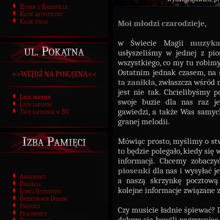
Humor z Ramesville
Kącik artystyczny
Kącik porad
Moi młodzi czarodzieje
,
w Świecie Magii
muzyk
ul. Pokątna
usłyszeliśmy w jednej z pi
wszystkiego, co my tu robimy"
Ostatnim jednak czasem, na 
>>WEJDŹ NA POKĄTNĄ<<
ta zanikła
, zwłaszcza wśród 
jest nie tak. Chcielibyśmy p
Lista skrytek
swoje buzie dla nas raz j
Lista zakupów
gawiedzi, a także Was samyc
Twój rachunek w BG
granej melodii.
Izba Pamięci
Mówiąc prosto, myślimy o s
to będzie polegało, kiedy się
informacji. Chcemy zobacz
piosenki
dla nas i wysyłać j
Absolwenci
a naszą skrzynkę pocztową 
Dyrekcja
kolejne informacje związane
Łowca Studentów
Opiekunowie Domów
Prefekci
Czy musicie ładnie śpiewać? I 
Pracownicy
dobrze się bawili nagrywając 