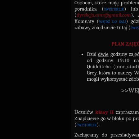
Osobom, które mają problem
poradnika (
świstoklik
) lub
(
dyrekcja.amr@gmail.com
).
Komnaty (
wejdź do sali
) gdz
zabawy znajdziecie tutaj (
świs
PLAN ZAJĘĆ
Dziś
dwie
godziny zaję
od godziny
19:10
na
Quidditcha (
amr_stad
Grey, która to nauczy 
mogli wykorzystać zdob
>>WEJ
Uczniów
klasy II
zapraszamy
Znajdziecie go w bloku po pr
(
świstoklik
).
Zachęcamy do przesiadywan