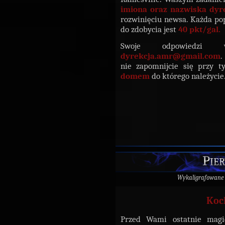
imiona oraz nazwiska dyr
rozwinięciu newsa. Każda p
do zdobycia jest
40 pkt/gal.
Swoje odpowiedzi 
dyrekcja.amr@gmail.com
.
nie zapomnijcie się przy t
domem
do którego należyci
Pier
Wykaligrafowane
Koc
Przed Wami ostatnie magi