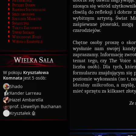
Profesorowie
Puchary Domów
niosąca się wśród użytkowni
Rankingi Indywidualne
chwilą do refleksji i dobrze 
Staże zawodowe
wybitnym artystą. Świat Ma
Szkolenie Magiczne
Świadectwa
zaśpiewane piosenki, mogą 
Tablica Zasłużonych
czarodziejów.
Tytuły Szkolne
Weekendowe Kursy
Wiedza o Ramesville
Chętne osoby proszę o sko
wysłanie nam swojej kandyd
zapraszamy. Informację zwro
Wielka Sala
temat tego, czy The Voice s
liczba osób). Dla tych, któ
W pokoju
Kryształowa
formularzu znajdującym się p
Komnata
jest 5 osób:
poziomie wykonania (no t, no 
idealny mikrofon
, a myślę
Shado
mieć sprzętu za kilkaset złot
Xander Larreau
Hazel Ambarella
Ze 
prof. Llewellyn Buchanan
Kryształek 🤖