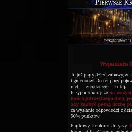
Pierwsze Kr
Wykaligrafowane
Wspaniała S
To już piąty dzień zabawy, w 
i galeonów! Do tej pory pojaw
nich znajdziecie tutaj
Przypominamy, że
na wszys
końca jutrzejszego dnia, je
aby zdobyć pełną liczbę 
za wysłanie odpowiedzi z dzis
50% punktów.
Piątkowy konkurs dotyczy
D
Ramesville. Waszym zadaniem