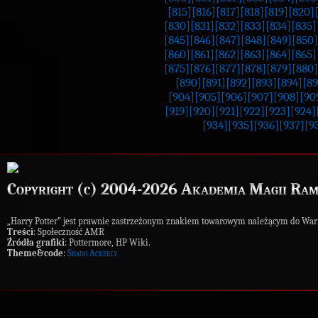
[815]
[816]
[817]
[818]
[819]
[820]
[830]
[831]
[832]
[833]
[834]
[835]
[845]
[846]
[847]
[848]
[849]
[850]
[860]
[861]
[862]
[863]
[864]
[865]
[875]
[876]
[877]
[878]
[879]
[880]
[890]
[891]
[892]
[893]
[894]
[89
[904]
[905]
[906]
[907]
[908]
[90
[919]
[920]
[921]
[922]
[923]
[924]
[934]
[935]
[936]
[937]
[9
Copyright (c) 2004-2026 Akademia Magii Ram
„Harry Potter” jest prawnie zastrzeżonym znakiem towarowym należącym do War
Treści
: Społeczność AMR
Źródła grafiki
: Pottermore, HP Wiki.
Theme&code
:
Shado Ackerly