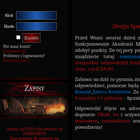
Nick
Droga Spo
Hasło
Przed Wami ostatni dzień z
funkcjonowanie Akademii Ma
Nie masz konta?
zdobyć punkty. Do tej pory po
Zarejestruj się!
znajdziecie tutaj:
poniedzia
Problemy z logowaniem?
Przypomnij hasło!
wszystkie odpowiedzi kon
dnia, czyli 24:00.
Zabawa na dziś to pytania, zn
odpowiedzieć, pomocne będą 
Zapisy
Szkolne
,
Łowca Studentów
. Z
4 punkty i 4 galeony
- łączn
Odpowiedzi ślijcie na adr
dopiszcie
PKzK #6
i oczywi
imieniem
,
nazwiskiem
or
powodzenia!
Zapisy na LVIII rok szkolny są
ZAMKNIĘTE!
Zapraszamy do zapisów na