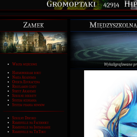
42914
Zamek
Międzyszkolna
Wrota wejściowe
Wykaligrafowane p
Harmonogram roku
Nasza Akademia
Oferta Edukacyjna
Regulamin czatu
Statut Akademii
Szkolne dekrety
System oceniania
System pisania newsów
Szkolny Discord
Ramesville na Facebooku
Ramesville na Instagramie
Ramesville na TikToku