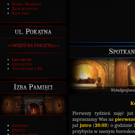
Humor z Ramesville
Kącik artystyczny
Kącik porad
ul. Pokątna
>>WEJDŹ NA POKĄTNĄ<<
Spotkan
Lista skrytek
Lista zakupów
Twój rachunek w BG
Izba Pamięci
Wykaligrafowa
K
Pierwszy tydzień zajęć już
zapraszamy Was na
pierwsze
już
jutro
(
20.03
) o godzinie
Absolwenci
Dyrekcja
przybycia w naszym borsuko
Łowca Studentów