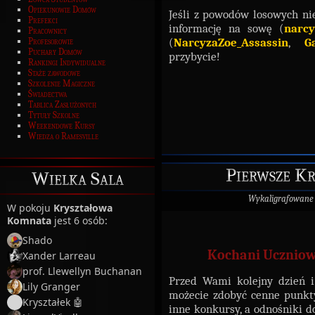
Opiekunowie Domów
Jeśli z powodów losowych ni
Prefekci
informację na sowę (
narcy
Pracownicy
(
NarcyzaZoe_Assassin
,
G
Profesorowie
Puchary Domów
przybycie!
Rankingi Indywidualne
Staże zawodowe
Szkolenie Magiczne
Świadectwa
Tablica Zasłużonych
Tytuły Szkolne
Weekendowe Kursy
Wiedza o Ramesville
Pierwsze Kr
Wielka Sala
Wykaligrafowane
W pokoju
Kryształowa
Komnata
jest 6 osób:
Shado
Kochani Uczniowi
Xander Larreau
prof. Llewellyn Buchanan
Przed Wami kolejny dzień i
Lily Granger
możecie zdobyć cenne punkty 
Kryształek 🤖
inne konkursy, a odnośniki do