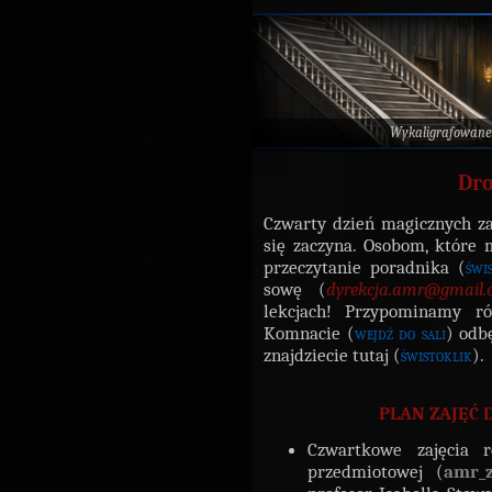
Wykaligrafowane
Dro
Czwarty dzień magicznych z
się zaczyna. Osobom, które
przeczytanie poradnika (
świ
sowę (
dyrekcja.amr@gmail.
lekcjach! Przypominamy r
Komnacie (
wejdź do sali
) odb
znajdziecie tutaj (
świstoklik
).
PLAN ZAJĘĆ 
Czwartkowe zajęcia r
przedmiotowej (
amr_z