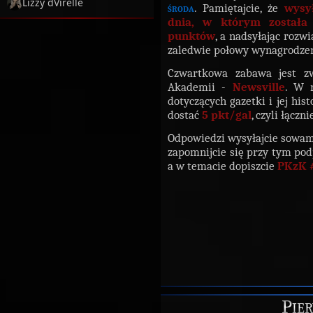
Lizzy dVirelle
środa
. Pamiętajcie, że
wysy
dnia, w którym została 
punktów
, a nadsyłając rozw
zaledwie połowy wynagrodze
Czwartkowa zabawa jest zw
Akademii -
Newsville
. W r
dotyczących gazetki i jej his
dostać
5 pkt/gal
, czyli łącz
Odpowiedzi wysyłajcie sowam
zapomnijcie się przy tym pod
a w temacie dopiszcie
PKzK 
Pier