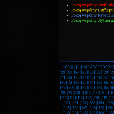
Pokój wspólny Gryffindo
Pokój wspólny Hufflepuf
Pokój wspólny Ravencl
Pokój wspólny Slytherin
[0]
[1]
[2]
[3]
[4]
[5]
[6]
[7]
[8]
[9]
[22]
[23]
[24]
[25]
[26]
[27]
[28]
[2
[41]
[42]
[43]
[44]
[45]
[46]
[47]
[4
[60]
[61]
[62]
[63]
[64]
[65]
[66]
[6
[79]
[80]
[81]
[82]
[83]
[84]
[85]
[8
[98]
[99]
[100]
[101]
[102]
[103]
[1
[114]
[115]
[116]
[117]
[118]
[119]
[12
[130]
[131]
[132]
[133]
[134]
[135
[145]
[146]
[147]
[148]
[149]
[150
[160]
[161]
[162]
[163]
[164]
[165