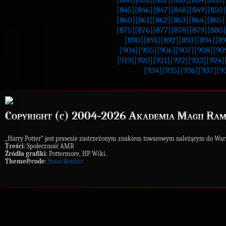
[845]
[846]
[847]
[848]
[849]
[850]
[860]
[861]
[862]
[863]
[864]
[865]
[875]
[876]
[877]
[878]
[879]
[880]
[890]
[891]
[892]
[893]
[894]
[89
[904]
[905]
[906]
[907]
[908]
[90
[919]
[920]
[921]
[922]
[923]
[924]
[934]
[935]
[936]
[937]
[9
Copyright (c) 2004-2026 Akademia Magii Ram
„Harry Potter” jest prawnie zastrzeżonym znakiem towarowym należącym do War
Treści
: Społeczność AMR
Źródła grafiki
: Pottermore, HP Wiki.
Theme&code
:
Shado Ackerly