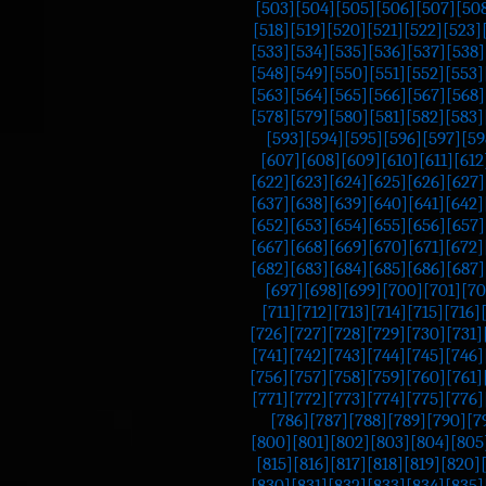
[503]
[504]
[505]
[506]
[507]
[50
[518]
[519]
[520]
[521]
[522]
[523]
[533]
[534]
[535]
[536]
[537]
[538]
[548]
[549]
[550]
[551]
[552]
[553]
[563]
[564]
[565]
[566]
[567]
[568]
[578]
[579]
[580]
[581]
[582]
[583]
[593]
[594]
[595]
[596]
[597]
[59
[607]
[608]
[609]
[610]
[611]
[612
[622]
[623]
[624]
[625]
[626]
[627]
[637]
[638]
[639]
[640]
[641]
[642]
[652]
[653]
[654]
[655]
[656]
[657]
[667]
[668]
[669]
[670]
[671]
[672]
[682]
[683]
[684]
[685]
[686]
[687]
[697]
[698]
[699]
[700]
[701]
[70
[711]
[712]
[713]
[714]
[715]
[716]
[726]
[727]
[728]
[729]
[730]
[731]
[741]
[742]
[743]
[744]
[745]
[746]
[756]
[757]
[758]
[759]
[760]
[761]
[771]
[772]
[773]
[774]
[775]
[776]
[786]
[787]
[788]
[789]
[790]
[7
[800]
[801]
[802]
[803]
[804]
[805
[815]
[816]
[817]
[818]
[819]
[820]
[830]
[831]
[832]
[833]
[834]
[835]