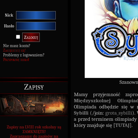
Nick
Hasło
Nie masz konta?
Zarejestruj się!
Problemy z logowaniem?
Przypomnij hasło!
Szanowna
Zapisy
Mamy przyjemność zapro
Międzyszkolnej Olimpia
Olimpiada odbędzie się w n
Sybilli
(/join:
grota_sybilli
).
a przed terminem olimpiady p
który znajduje się [
TUTAJ
].
Zapisy na LVIII rok szkolny są
ZAMKNIĘTE!
Zapraszamy do zapisów na