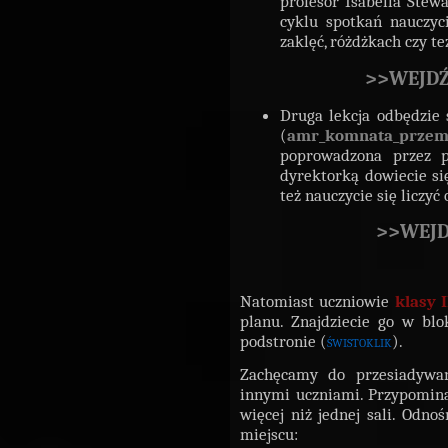
profesor Isabella Stewa
cyklu spotkań nauczyc
zaklęć, różdżkach czy t
>>WEJDŹ
Druga lekcja odbędzie 
(
amr_komnata_przem
poprowadzona przez p
dyrektorką dowiecie si
też nauczycie się liczy
>>WEJD
Natomiast uczniowie
klasy I
planu. Znajdziecie go w bl
podstronie (
świstoklik
).
Zachęcamy do przesiadywan
innymi uczniami. Przypomin
więcej niż jednej sali. Odno
miejscu: