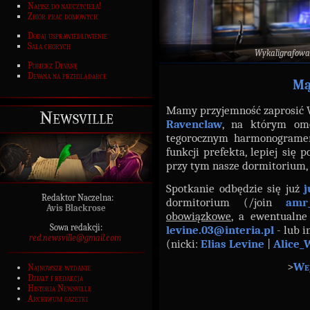
Napisz do nauczyciela!
Zbiór prac domowych
Dodaj usprawiedliwienie
Sala chorych
Wykaligrafowa
Pobierz Devanę
Devana na przeglądarce
Mą
Mamy przyjemność zaprosić
Newsville
Ravenclaw
, na którym omó
tegorocznym harmonogramem
funkcji prefekta, lepiej się
przy tym nasze dormitorium, 
Spotkanie odbędzie się już
j
Redaktor Naczelna:
dormitorium (/join
amr
Avis Blackrose
obowiązkowe
, a ewentualne
Sowa redakcji:
levine.03@interia.pl
- lub i
red.newsville@gmail.com
(nicki:
Elias Levine
|
Alice_
>
Wej
Najnowsze wydanie
Działy i redakcja
Historia Newsville
Archiwum gazetki