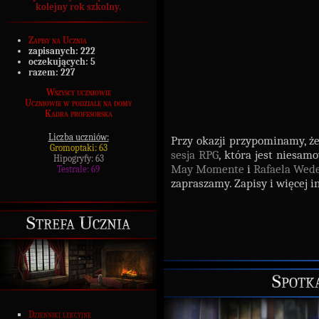
kolejny rok szkolny.
Zapisy na Ucznia
zapisanych:
222
oczekujących:
5
razem:
227
Wszyscy uczniowie
Uczniowie w podziale na domy
Kadra profesorska
Liczba uczniów:
Przy okazji przypominamy, ż
Gromoptaki: 63
sesja RPG
, która jest niesam
Hipogryfy: 63
May Momente
i
Rafaela Wed
Testrale: 69
zapraszamy. Zapisy i więcej i
Strefa Ucznia
Spotk
Dzienniki lekcyjne