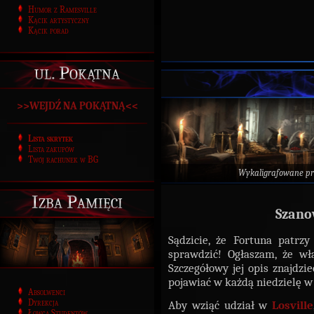
Humor z Ramesville
Kącik artystyczny
Kącik porad
ul. Pokątna
>>WEJDŹ NA POKĄTNĄ<<
Lista skrytek
Lista zakupów
Twój rachunek w BG
Wykaligrafowane p
Izba Pamięci
Szano
Sądzicie, że Fortuna patr
sprawdzić! Ogłaszam, że wł
Szczegółowy jej opis znajdzi
pojawiać w każdą niedzielę w 
Absolwenci
Dyrekcja
Aby wziąć udział w
Losville
Łowca Studentów