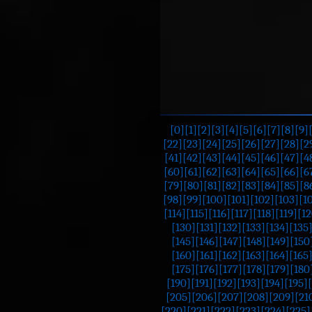
[0]
[1]
[2]
[3]
[4]
[5]
[6]
[7]
[8]
[9]
[22]
[23]
[24]
[25]
[26]
[27]
[28]
[2
[41]
[42]
[43]
[44]
[45]
[46]
[47]
[4
[60]
[61]
[62]
[63]
[64]
[65]
[66]
[6
[79]
[80]
[81]
[82]
[83]
[84]
[85]
[8
[98]
[99]
[100]
[101]
[102]
[103]
[1
[114]
[115]
[116]
[117]
[118]
[119]
[12
[130]
[131]
[132]
[133]
[134]
[135
[145]
[146]
[147]
[148]
[149]
[150
[160]
[161]
[162]
[163]
[164]
[165
[175]
[176]
[177]
[178]
[179]
[180
[190]
[191]
[192]
[193]
[194]
[195]
[205]
[206]
[207]
[208]
[209]
[21
[220]
[221]
[222]
[223]
[224]
[225]