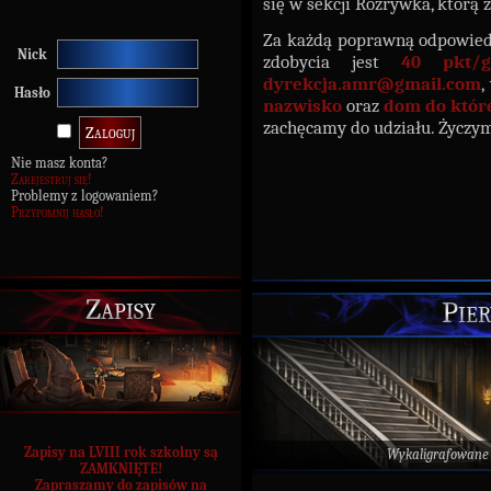
się w sekcji Rozrywka, którą 
Za każdą poprawną odpowied
Nick
zdobycia jest
40 pkt/g
dyrekcja.amr@gmail.com
,
Hasło
nazwisko
oraz
dom do któr
zachęcamy do udziału. Życzy
Nie masz konta?
Zarejestruj się!
Problemy z logowaniem?
Przypomnij hasło!
Zapisy
Pier
Zapisy na LVIII rok szkolny są
Wykaligrafowane
ZAMKNIĘTE!
Zapraszamy do zapisów na