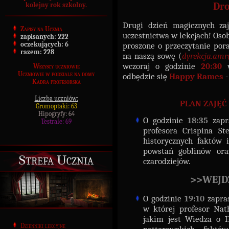
Dro
kolejny rok szkolny.
Drugi dzień magicznych za
Zapisy na Ucznia
uczestnictwa w lekcjach! Osob
zapisanych:
222
proszone o przeczytanie por
oczekujących:
6
razem:
228
na naszą sowę (
dyrekcja.am
wczoraj o godzinie
20:30
w
Wszyscy uczniowie
Uczniowie w podziale na domy
odbędzie się
Happy Rames
-
Kadra profesorska
Liczba uczniów:
PLAN ZAJĘĆ
Gromoptaki: 63
Hipogryfy: 64
O godzinie
18:35
zap
Testrale: 69
profesora Crispina S
historycznych faktów i
powstań goblinów oraz
Strefa Ucznia
czarodziejów.
>>WEJDŹ
O godzinie
19:10
zapra
w której profesor Na
jakim jest Wiedza o 
Dzienniki lekcyjne