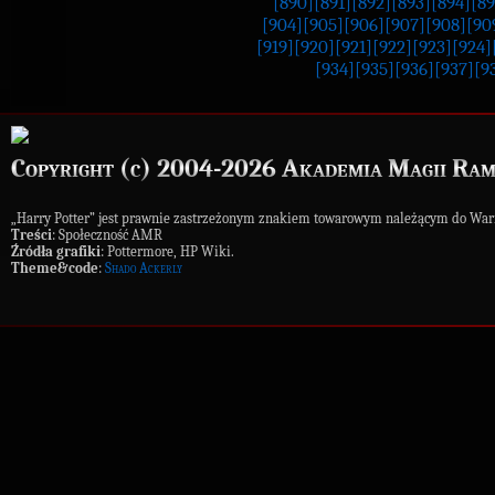
[890]
[891]
[892]
[893]
[894]
[89
[904]
[905]
[906]
[907]
[908]
[90
[919]
[920]
[921]
[922]
[923]
[924]
[934]
[935]
[936]
[937]
[9
Copyright (c) 2004-2026 Akademia Magii Ram
„Harry Potter” jest prawnie zastrzeżonym znakiem towarowym należącym do War
Treści
: Społeczność AMR
Źródła grafiki
: Pottermore, HP Wiki.
Theme&code
:
Shado Ackerly