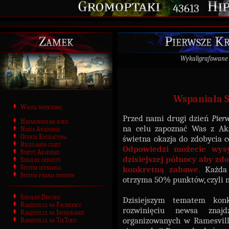
43613
Zamek
Pierwsze Kr
Wykaligrafowane
Wspaniała S
Wrota wejściowe
Przed nami drugi dzień
Pier
Harmonogram roku
na celu zapoznać Was z Aka
Nasza Akademia
Oferta Edukacyjna
świetna okazja do zdobycia 
Regulamin czatu
Odpowiedzi możecie wysy
Statut Akademii
dzisiejszej północy aby zd
Szkolne dekrety
System oceniania
konkretną zabawe.
Każda
System pisania newsów
otrzyma 50% punktów, czyli 
Szkolny Discord
Dzisiejszym tematem ko
Ramesville na Facebooku
rozwinięciu newsa znajd
Ramesville na Instagramie
organizowanych w Ramesvill
Ramesville na TikToku