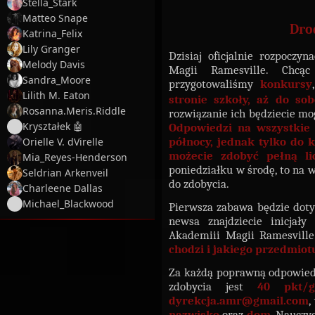
Stella_Stark
Matteo Snape
Dro
Katrina_Felix
Lily Granger
Dzisiaj oficjalnie rozpocz
Melody Davis
Magii Ramesville. Chcą
Sandra_Moore
przygotowaliśmy
konkursy
Lilith M. Eaton
stronie szkoły, aż do sob
Rosanna.Meris.Riddle
rozwiązanie ich będziecie m
Kryształek 🤖
Odpowiedzi na wszystkie
północy, jednak tylko do k
Orielle V. dVirelle
możecie zdobyć pełną l
Mia_Reyes-Henderson
poniedziałku w środę, to na 
Seldrian Arkenveil
do zdobycia.
Charleene Dallas
Michael_Blackwood
Pierwsza zabawa będzie dot
newsa znajdziecie inicjały
Akademiii Magii Ramesville
chodzi i jakiego przedmiot
Za każdą poprawną odpowied
zdobycia jest
40 pkt/g
dyrekcja.amr@gmail.com
,
nazwisko
oraz
dom
. Nauczy