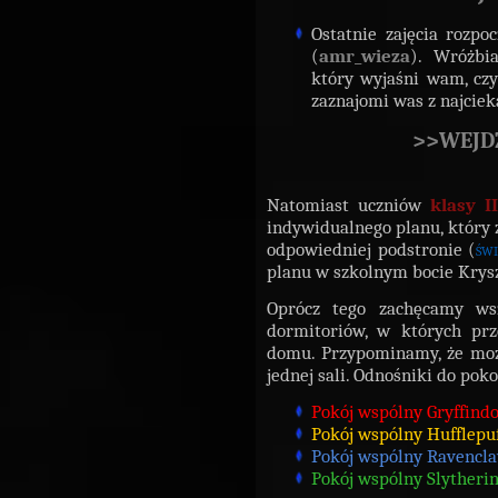
Ostatnie zajęcia rozpo
(
amr_wieza
). Wróżbi
który wyjaśni wam, czy
zaznajomi was z najcie
>>WEJD
Natomiast uczniów
klasy II
indywidualnego planu, który 
odpowiedniej podstronie (
świ
planu w szkolnym bocie Kry
Oprócz tego zachęcamy ws
dormitoriów, w których prz
domu. Przypominamy, że moż
jednej sali. Odnośniki do pok
Pokój wspólny Gryffindo
Pokój wspólny Hufflepuf
Pokój wspólny Ravencl
Pokój wspólny Slytherin