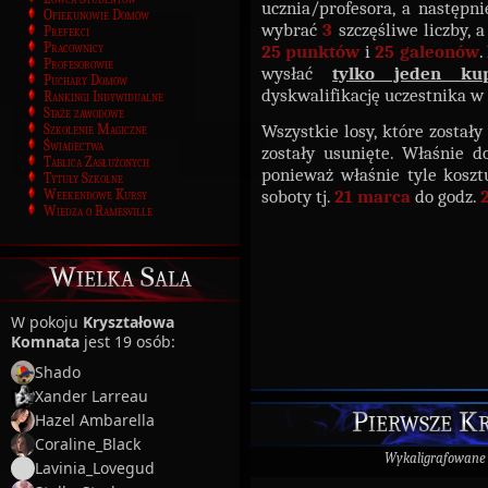
ucznia/profesora, a następ
Opiekunowie Domów
wybrać
3
szczęśliwe liczby, a
Prefekci
Pracownicy
25 punktów
i
25 galeonów
.
Profesorowie
wysłać
tylko jeden ku
Puchary Domów
dyskwalifikację uczestnika 
Rankingi Indywidualne
Staże zawodowe
Wszystkie losy, które został
Szkolenie Magiczne
Świadectwa
zostały usunięte. Właśnie 
Tablica Zasłużonych
ponieważ właśnie tyle kosz
Tytuły Szkolne
soboty tj.
21 marca
do godz.
Weekendowe Kursy
Wiedza o Ramesville
Wielka Sala
W pokoju
Kryształowa
Komnata
jest 19 osób:
Shado
Xander Larreau
Pierwsze Kr
Hazel Ambarella
Coraline_Black
Wykaligrafowane
Lavinia_Lovegud