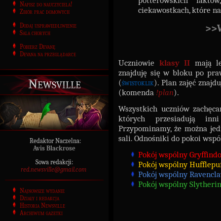
potterowskich faktó
Napisz do nauczyciela!
ciekawostkach, które n
Zbiór prac domowych
Dodaj usprawiedliwienie
>>
Sala chorych
Pobierz Devanę
Devana na przeglądarce
Uczniowie
klasy II
mają le
znajduję się w bloku po pra
Newsville
(
świstoklik
). Plan zajęć znaj
(komenda
!plan
).
Wszystkich uczniów zachęca
których przesiadują in
Przypominamy, że można jedn
sali. Odnośniki do pokoi wspó
Redaktor Naczelna:
Avis Blackrose
Pokój wspólny Gryffindo
Sowa redakcji:
Pokój wspólny Hufflepuf
red.newsville@gmail.com
Pokój wspólny Ravencl
Pokój wspólny Slytherin
Najnowsze wydanie
Działy i redakcja
Historia Newsville
Archiwum gazetki