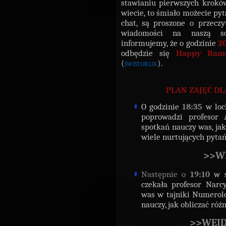
stawianiu pierwszych kroków 
wiecie, to śmiało możecie py
chat, są proszone o przecz
wiadomości na naszą 
informujemy, że o godzinie
2
odbędzie się
Happy Ra
(
świstoklik
).
PLAN ZAJĘĆ DL
O godzinie
18:35
w loc
poprowadzi profesor 
spotkań nauczy was, ja
wiele nurtujących pytań
>>WE
Następnie o
19:10
w s
czekała profesor Narc
was w tajniki Numerolog
nauczy, jak obliczać róż
>>WEJD