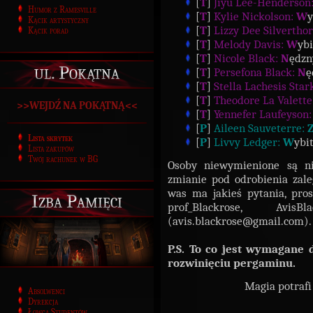
[
T
]
Jiyu Lee-Henderson
Humor z Ramesville
[
T
]
Kylie Nickolson:
W
y
Kącik artystyczny
[
T
]
Lizzy Dee Silvertho
Kącik porad
[
T
]
Melody Davis:
W
ybi
[
T
]
Nicole Black:
N
ędzn
ul. Pokątna
[
T
]
Persefona Black:
N
ę
[
T
]
Stella Lachesis Star
[
T
]
Theodore La Valette
>>WEJDŹ NA POKĄTNĄ<<
[
T
]
Yennefer Laufeyson
[
P
]
Aileen Sauveterre:
Lista skrytek
[
P
]
Livvy Ledger:
W
ybi
Lista zakupów
Twój rachunek w BG
Osoby niewymienione są ni
zmianie pod odrobienia zaleg
was ma jakieś pytania, pros
Izba Pamięci
prof_Blackrose, Avi
(avis.blackrose@gmail.com).
P.S. To co jest wymagane 
rozwinięciu pergaminu.
Magia potrafi 
Absolwenci
Dyrekcja
Łowca Studentów