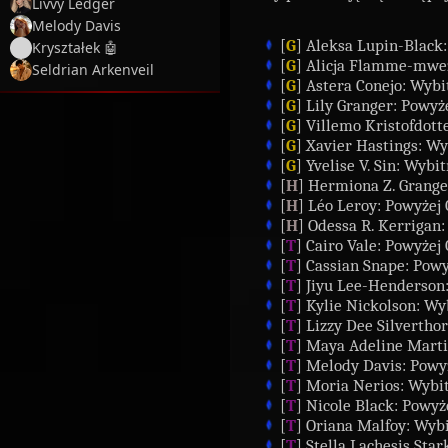
Livvy Ledger
Melody Davis
[
G
] Aleksa Lupin-Black:
Kryształek 🤖
[
G
] Alicja Flamme-mwez
Seldrian Arkenveil
[
G
] Astera Conejo: Wybit
[
G
] Lily Granger: Powyże
[
G
] Villemo Kristofdotte
[
G
] Xavier Hastings: Wyb
[
G
] Yvelise V. Sin: Wybit
[
H
] Hermiona Z. Granger
[
H
] Léo Leroy: Powyżej 
[
H
] Odessa R. Kerrigan:
[
T
] Cairo Vale: Powyżej 
[
T
] Cassian Snape: Powy
[
T
] Jiyu Lee-Henderson:
[
T
] Kylie Nickolson: Wyb
[
T
] Lizzy Dee Silvertho
[
T
] Maya Adeline Martin
[
T
] Melody Davis: Powyż
[
T
] Moria Nerios: Wybit
[
T
] Nicole Black: Powyż
[
T
] Oriana Malfoy: Wybit
[
T
] Stella Lachesis Star