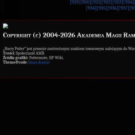
[919]
[920]
[921]
[922]
[923]
[924]
[934]
[935]
[936]
[937]
[9
Copyright (c) 2004-2026 Akademia Magii Ram
„Harry Potter” jest prawnie zastrzeżonym znakiem towarowym należącym do War
Treści
: Społeczność AMR
Źródła grafiki
: Pottermore, HP Wiki.
Theme&code
:
Shado Ackerly