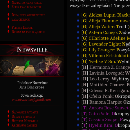
Napisz do nauczyciela!
wszystkie zaległości! Nie prz
Zbiór prac domowych
[
G
]
Aleksa Lupin-Black
Dodaj usprawiedliwienie
Sala chorych
[
G
]
Alicja Flamme-mwe
[
G
]
Alicja Water:
T
roll (
Pobierz Devanę
[
G
]
Astera Conejo:
Z
ado
Devana na przeglądarce
[
G
]
CHarlotte Adeline 
[
G
]
Lavender Light:
N
ęd
Newsville
[
G
]
Lily Granger:
P
owyż
[
G
]
Villemo Kristofdott
[
G
]
Yvelise V. Sin:
W
ybit
[
H
]
Hermiona Z. Grange
[
H
]
Lavinia Lovegud:
W
[
H
]
Léo Leroy:
W
ybitny
Redaktor Naczelna:
[
H
]
Matthieu Chance:
P
Avis Blackrose
[
H
]
Odessa R. Kerrigan
Sowa redakcji:
[
H
]
Ofelia Ponk:
O
kropn
red.newsville@gmail.com
[
H
]
Ramona Harpis:
O
k
[
T
]
Aurora Rose Sauvet
Najnowsze wydanie
[
T
]
Cairo Vale:
O
kropny
Działy i redakcja
[
T
]
Cassian Snape:
P
ow
Historia Newsville
[
T
]
Hyelin Kim:
O
kropn
Archiwum gazetki