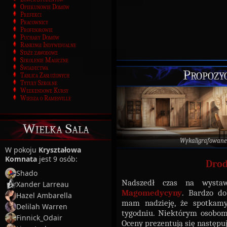
Opiekunowie Domów
Prefekci
Pracownicy
Profesorowie
Puchary Domów
Rankingi Indywidualne
Staże zawodowe
Szkolenie Magiczne
Świadectwa
Propozy
Tablica Zasłużonych
Tytuły Szkolne
Weekendowe Kursy
Wiedza o Ramesville
Wielka Sala
Wykaligrafowane
W pokoju
Kryształowa
Komnata
jest 9 osób:
Drod
Shado
Nadszedł czas na wysta
Xander Larreau
Magomedycyny
. Bardzo do
Hazel Ambarella
mam nadzieję, że spotkamy
Delilah Warren
tygodniu. Niektórym osobom
Finnick_Odair
Oceny prezentują się następuj