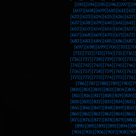
[593]
[594]
[595]
[596]
[597]
[59
[607]
[608]
[609]
[610]
[611]
[612
[622]
[623]
[624]
[625]
[626]
[627]
[637]
[638]
[639]
[640]
[641]
[642]
[652]
[653]
[654]
[655]
[656]
[657]
[667]
[668]
[669]
[670]
[671]
[672]
[682]
[683]
[684]
[685]
[686]
[687]
[697]
[698]
[699]
[700]
[701]
[70
[711]
[712]
[713]
[714]
[715]
[716]
[726]
[727]
[728]
[729]
[730]
[731]
[741]
[742]
[743]
[744]
[745]
[746]
[756]
[757]
[758]
[759]
[760]
[761]
[771]
[772]
[773]
[774]
[775]
[776]
[786]
[787]
[788]
[789]
[790]
[7
[800]
[801]
[802]
[803]
[804]
[805
[815]
[816]
[817]
[818]
[819]
[820]
[830]
[831]
[832]
[833]
[834]
[835]
[845]
[846]
[847]
[848]
[849]
[850]
[860]
[861]
[862]
[863]
[864]
[865]
[875]
[876]
[877]
[878]
[879]
[880]
[890]
[891]
[892]
[893]
[894]
[89
[904]
[905]
[906]
[907]
[908]
[90