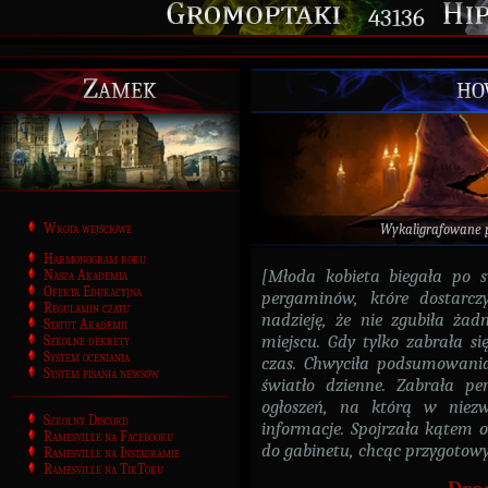
43136
Zamek
ho
Wrota wejściowe
Wykaligrafowane 
Harmonogram roku
[Młoda kobieta biegała po 
Nasza Akademia
Oferta Edukacyjna
pergaminów, które dostarczy
Regulamin czatu
nadzieję, że nie zgubiła ża
Statut Akademii
miejscu. Gdy tylko zabrała s
Szkolne dekrety
System oceniania
czas. Chwyciła podsumowania 
System pisania newsów
światło dzienne. Zabrała pe
ogłoszeń, na którą w niez
Szkolny Discord
informacje. Spojrzała kątem o
Ramesville na Facebooku
do gabinetu, chcąc przygotowy
Ramesville na Instagramie
Ramesville na TikToku