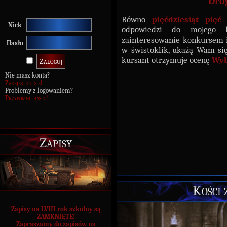
Dro
Równo
pięćdziesiąt pięć
Nick
odpowiedzi do mojego 
zainteresowanie konkursem i
Hasło
w świstoklik, ukażą Wam si
kursant otrzymuje ocenę
Wyb
Nie masz konta?
Zarejestruj się!
Problemy z logowaniem?
Przypomnij hasło!
Zapisy
Kości 
Zapisy na LVIII rok szkolny są
ZAMKNIĘTE!
Zapraszamy do zapisów na