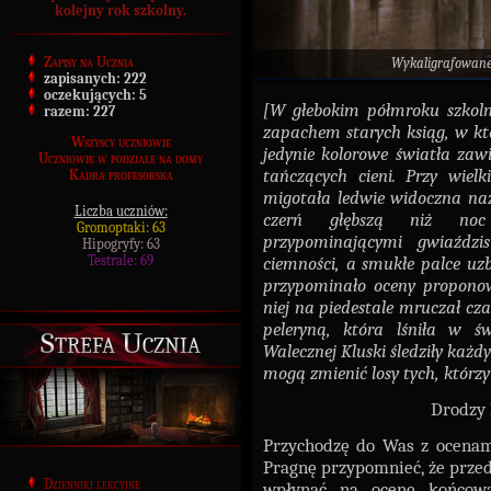
kolejny rok szkolny.
Zapisy na Ucznia
Wykaligrafowan
zapisanych:
222
oczekujących:
5
[W głebokim półmroku szkolnej
razem:
227
zapachem starych ksiąg, w kt
Wszyscy uczniowie
jedynie kolorowe światła za
Uczniowie w podziale na domy
tańczących cieni. Przy wiel
Kadra profesorska
migotała ledwie widoczna naz
Liczba uczniów:
czerń głębszą niż noc 
Gromoptaki: 63
przypominającymi gwiaździs
Hipogryfy: 63
Testrale: 69
ciemności, a smukłe palce uzb
przypominało oceny proponow
niej na piedestale mruczał cz
peleryną, która lśniła w św
Strefa Ucznia
Walecznej Kluski śledziły każd
mogą zmienić losy tych, którzy 
Drodzy 
Przychodzę do Was z ocena
Pragnę przypomnieć, że przed
Dzienniki lekcyjne
wpłynąć na ocenę końcową,