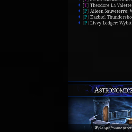
[
T
] Theodore La Valette:
[
P
] Aileen Sauveterre: W
[
P
] Kazbiel Thundershou
[
P
] Livvy Ledger: Wybitn
Astronomicz
Wykaligrafowane prze