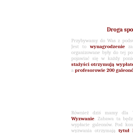
Droga spo
Przybywamy do Was z podsu
Jest to
wynagrodzenie
za 
organizowane były do tej p
pojawiać się w każdy poni
stażyści
otrzymują wypłat
a
profesorowie 200 galeon
Również dziś mamy dla 
Wyzwanie
. Zabawa ta będz
wypłacie galeonów. Pod koni
wyzwania otrzymają
tytuł