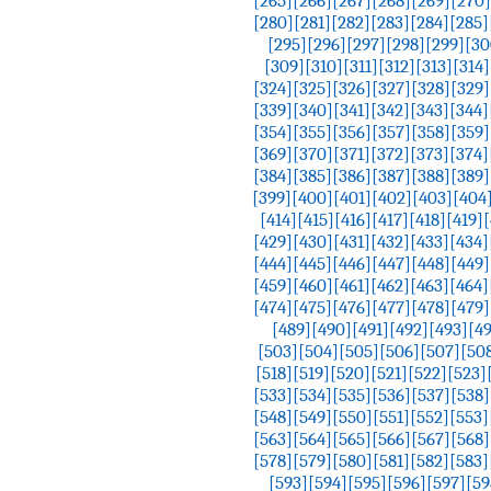
[265]
[266]
[267]
[268]
[269]
[270]
[280]
[281]
[282]
[283]
[284]
[285]
[295]
[296]
[297]
[298]
[299]
[30
[309]
[310]
[311]
[312]
[313]
[314]
[324]
[325]
[326]
[327]
[328]
[329]
[339]
[340]
[341]
[342]
[343]
[344]
[354]
[355]
[356]
[357]
[358]
[359]
[369]
[370]
[371]
[372]
[373]
[374]
[384]
[385]
[386]
[387]
[388]
[389]
[399]
[400]
[401]
[402]
[403]
[404
[414]
[415]
[416]
[417]
[418]
[419]
[
[429]
[430]
[431]
[432]
[433]
[434]
[444]
[445]
[446]
[447]
[448]
[449]
[459]
[460]
[461]
[462]
[463]
[464]
[474]
[475]
[476]
[477]
[478]
[479]
[489]
[490]
[491]
[492]
[493]
[4
[503]
[504]
[505]
[506]
[507]
[50
[518]
[519]
[520]
[521]
[522]
[523]
[533]
[534]
[535]
[536]
[537]
[538]
[548]
[549]
[550]
[551]
[552]
[553]
[563]
[564]
[565]
[566]
[567]
[568]
[578]
[579]
[580]
[581]
[582]
[583]
[593]
[594]
[595]
[596]
[597]
[59