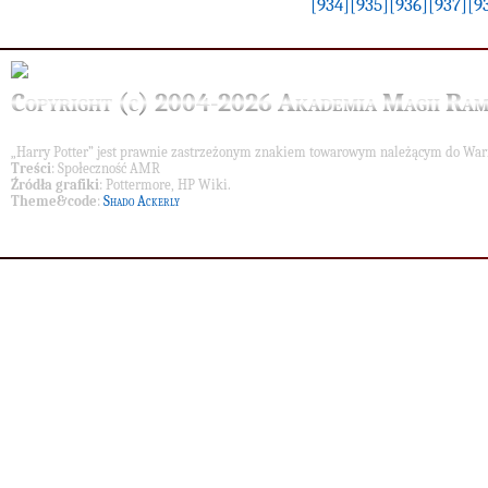
[934]
[935]
[936]
[937]
[9
Copyright (c) 2004-2026 Akademia Magii Ram
„Harry Potter” jest prawnie zastrzeżonym znakiem towarowym należącym do War
Treści
: Społeczność AMR
Źródła grafiki
: Pottermore, HP Wiki.
Theme&code
:
Shado Ackerly