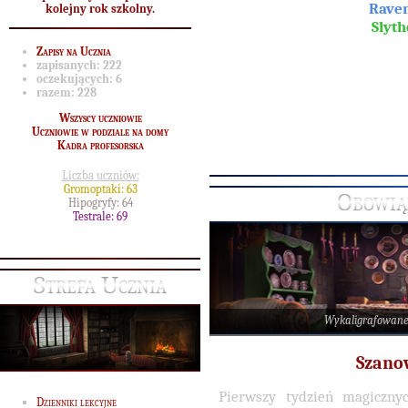
Raven
kolejny rok szkolny.
Slyth
Zapisy na Ucznia
zapisanych:
222
oczekujących:
6
razem:
228
Wszyscy uczniowie
Uczniowie w podziale na domy
Kadra profesorska
Liczba uczniów:
Gromoptaki: 63
Obowiąz
Hipogryfy: 64
Testrale: 69
Strefa Ucznia
Wykaligrafowan
Szano
Pierwszy tydzień magiczny
Dzienniki lekcyjne