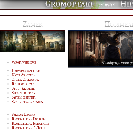
50644
Zamek
Hogsmead
Wrota wejściowe
Wykaligrafowane p
Harmonogram roku
Nasza Akademia
Oferta Edukacyjna
Regulamin czatu
Statut Akademii
Szkolne dekrety
System oceniania
System pisania newsów
Szkolny Discord
Ramesville na Facebooku
Ramesville na Instagramie
Ramesville na TikToku