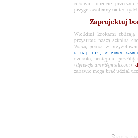
zabawie możecie przeczyta
przygotowaliśmy na ten tydzi
Zaprojektuj b
Wielkimi krokami zbliżają 
przystroić naszą szkolną ch
Waszą pomoc w przygotowan
kliknij tutaj, by pobrać szabl
uznania, następnie prześli
(
dyrekcja.amr@gmail.com
)
d
zabawie mogą brać udział uczn
Spotkan