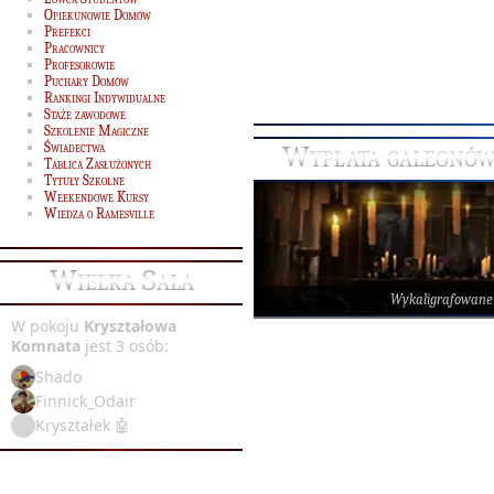
Opiekunowie Domów
Prefekci
Pracownicy
Profesorowie
Puchary Domów
Rankingi Indywidualne
Staże zawodowe
Szkolenie Magiczne
Wypłata galeonów
Świadectwa
Tablica Zasłużonych
Tytuły Szkolne
Weekendowe Kursy
Wiedza o Ramesville
Wielka Sala
Wykaligrafowane
W pokoju
Kryształowa
Komnata
jest 3 osób:
Shado
Finnick_Odair
Kryształek 🤖