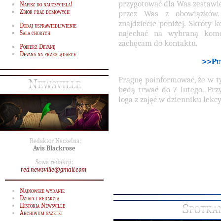
przygotować dla Was zestawi
Napisz do nauczyciela!
Zbiór prac domowych
przez Was z obowiązków. 
znajdziecie poniżej. Skróty 
Dodaj usprawiedliwienie
najechać na wybraną komó
Sala chorych
zachęcam do kontaktu.
Pobierz Devanę
Devana na przeglądarce
>>Pun
Pragnę poinformować, że w t
Newsville
będą trwać do 7 lutego. Pr
loga z zajęć w dzienniku lekc
Redaktor Naczelna:
Avis Blackrose
Sowa redakcji:
red.newsville@gmail.com
Najnowsze wydanie
Działy i redakcja
Spotka
Historia Newsville
Archiwum gazetki