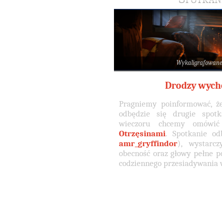
Wykaligrafowan
Drodzy wych
Pragniemy poinformować, że
odbędzie się drugie spo
wieczoru chcemy omówi
Otrzęsinami
. Spotkanie o
amr_gryffindor
), wystarc
obecność oraz głowy pełne p
codziennego przesiadywania