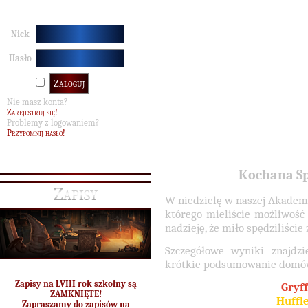
Nick
Hasło
Nie masz konta?
Zarejestruj się!
Problemy z logowaniem?
Przypomnij hasło!
Kochana Sp
Zapisy
W niedzielę w naszej Akademi
którego mieliście możliwoś
nadzieję, że miło spędziliście
Szczegółowe wyniki znajdz
krótkie podsumowanie domó
Zapisy na LVIII rok szkolny są
Gryf
ZAMKNIĘTE!
Huffl
Zapraszamy do zapisów na