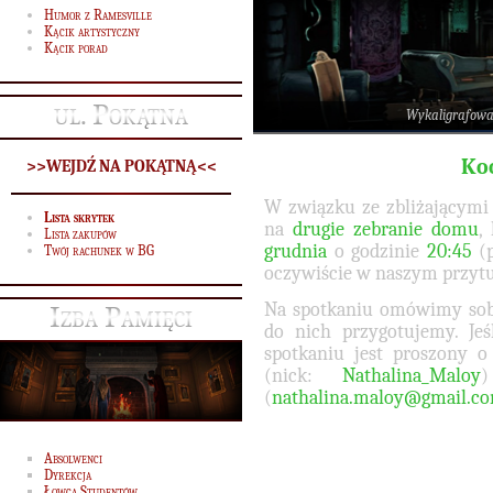
Humor z Ramesville
Kącik artystyczny
Kącik porad
ul. Pokątna
Wykaligrafow
Ko
>>WEJDŹ NA POKĄTNĄ<<
W związku ze zbliżającymi
Lista skrytek
na
drugie zebranie domu
,
Lista zakupów
grudnia
o godzinie
20:45
(p
Twój rachunek w BG
oczywiście w naszym przyt
Na spotkaniu omówimy sob
Izba Pamięci
do nich przygotujemy. Jeś
spotkaniu jest proszony 
(nick:
Nathalina_Maloy
(
nathalina.maloy@gmail.c
Absolwenci
Dyrekcja
Łowca Studentów