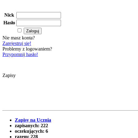
Nick
Hasło
Nie masz konta?
Zarejestruj się!
Problemy z logowaniem?
Przypomnij hasło!
Zapisy
Zapisy na Ucznia
zapisanych:
222
oczekujących:
6
razem:
228