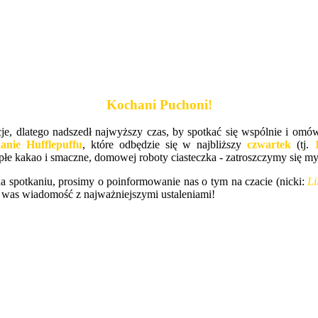
Kochani Puchoni!
cje, dlatego nadszedł najwyższy czas, by spotkać się wspólnie i omówi
anie Hufflepuffu
, które odbędzie się w najbliższy
czwartek
(tj.
ciepłe kakao i smaczne, domowej roboty ciasteczka - zatroszczymy się my
na spotkaniu, prosimy o poinformowanie nas o tym na czacie (nicki:
Li
 was wiadomość z najważniejszymi ustaleniami!