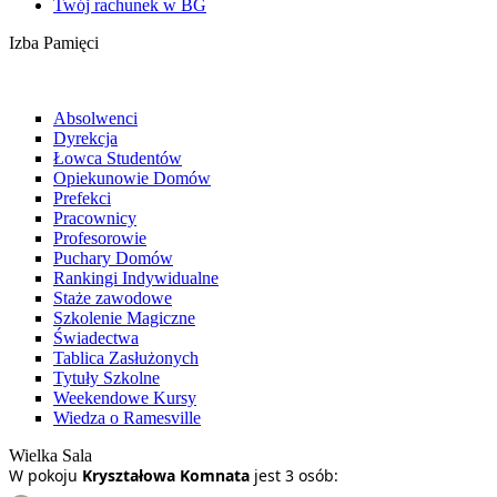
Twój rachunek w BG
Izba Pamięci
Absolwenci
Dyrekcja
Łowca Studentów
Opiekunowie Domów
Prefekci
Pracownicy
Profesorowie
Puchary Domów
Rankingi Indywidualne
Staże zawodowe
Szkolenie Magiczne
Świadectwa
Tablica Zasłużonych
Tytuły Szkolne
Weekendowe Kursy
Wiedza o Ramesville
Wielka Sala
W pokoju
Kryształowa Komnata
jest 3 osób: