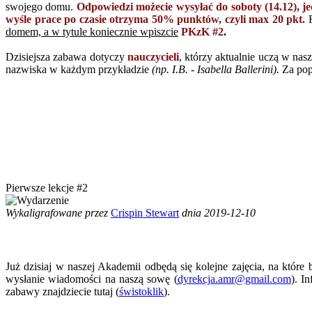
swojego domu.
Odpowiedzi możecie wysyłać do soboty (14.12), j
wyśle prace po czasie otrzyma 50% punktów, czyli max 20 pkt.
domem, a w tytule koniecznie wpiszcie
PKzK #2
.
Dzisiejsza zabawa dotyczy
nauczycieli
, którzy aktualnie uczą w nas
nazwiska w każdym przykładzie
(np. I.B. - Isabella Ballerini).
Za pop
Pierwsze lekcje #2
Wykaligrafowane przez
Crispin Stewart
dnia 2019-12-10
Już dzisiaj w naszej Akademii odbędą się kolejne zajęcia, na któr
wysłanie wiadomości na naszą sowę (
dyrekcja.amr@gmail.com
). I
zabawy znajdziecie tutaj (
świstoklik
).