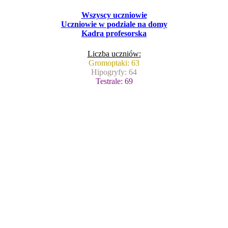
Wszyscy uczniowie
Uczniowie w podziale na domy
Kadra profesorska
Liczba uczniów:
Gromoptaki: 63
Hipogryfy: 64
Testrale: 69