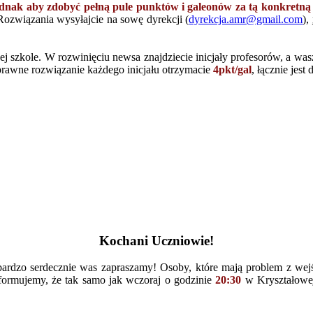
ednak aby zdobyć pełną pule punktów i galeonów za tą konkretną z
Rozwiązania wysyłajcie na sowę dyrekcji (
dyrekcja.amr@gmail.com
),
zej szkole. W rozwinięciu newsa znajdziecie inicjały profesorów, a wa
rawne rozwiązanie każdego inicjału otrzymacie
4pkt/gal
, łącznie jest
Kochani Uczniowie!
e bardzo serdecznie was zapraszamy! Osoby, które mają problem z wejś
nformujemy, że tak samo jak wczoraj o godzinie
20:30
w Kryształowe