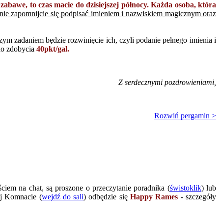
abawe, to czas macie do dzisiejszej północy. Każda osoba, która
nie zapomnijcie się podpisać imieniem i nazwiskiem magicznym oraz
szym zadaniem będzie rozwinięcie ich, czyli podanie pełnego imienia i
 do zdobycia
40pkt/gal.
Z serdecznymi pozdrowieniami,
Rozwiń pergamin >
ciem na chat, są proszone o przeczytanie poradnika (
świstoklik
) lub
j Komnacie (
wejdź do sali
) odbędzie się
Happy Rames
-
szczegóły