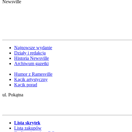
Newsville
Najnowsze wydanie
Działy i redakcja
Historia Newsville
Archiwum gazetki
Humor z Ramesville
Kącik artystyczny
Kącik porad
ul. Pokątna
Lista skrytek
Lista zakupów