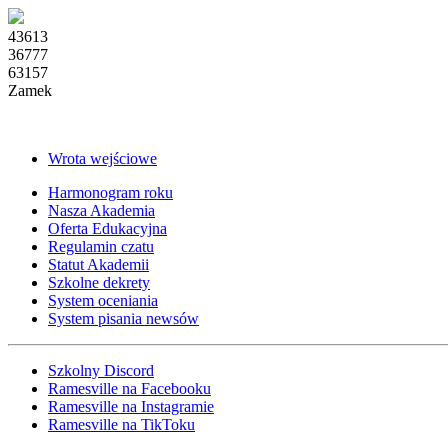
43613
36777
63157
Zamek
Wrota wejściowe
Harmonogram roku
Nasza Akademia
Oferta Edukacyjna
Regulamin czatu
Statut Akademii
Szkolne dekrety
System oceniania
System pisania newsów
Szkolny Discord
Ramesville na Facebooku
Ramesville na Instagramie
Ramesville na TikToku