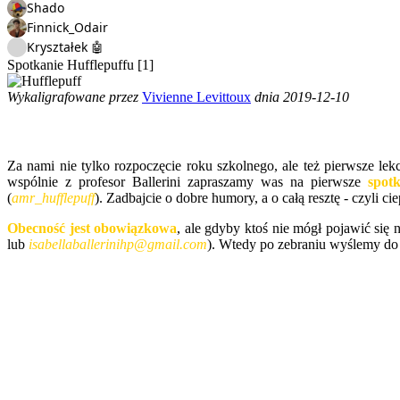
Shado
Finnick_Odair
Kryształek 🤖
Spotkanie Hufflepuffu [1]
Wykaligrafowane przez
Vivienne Levittoux
dnia 2019-12-10
Za nami nie tylko rozpoczęcie roku szkolnego, ale też pierwsze lek
wspólnie z profesor Ballerini zapraszamy was na pierwsze
spotk
(
amr_hufflepuff
). Zadbajcie o dobre humory, a o całą resztę - czyli 
Obecność jest obowiązkowa
, ale gdyby ktoś nie mógł pojawić się 
lub
isabellaballerinihp@gmail.com
). Wtedy po zebraniu wyślemy do