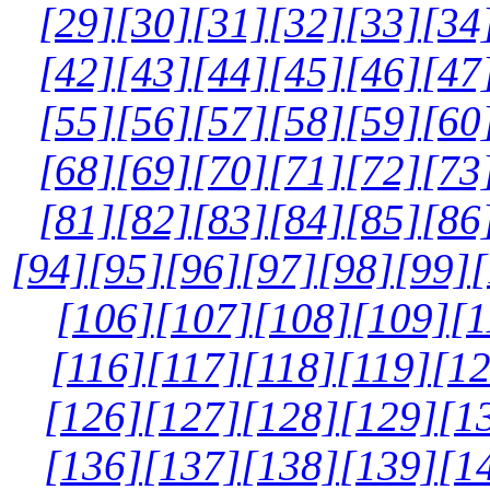
[29]
[30]
[31]
[32]
[33]
[34
[42]
[43]
[44]
[45]
[46]
[47
[55]
[56]
[57]
[58]
[59]
[60
[68]
[69]
[70]
[71]
[72]
[73
[81]
[82]
[83]
[84]
[85]
[86
[94]
[95]
[96]
[97]
[98]
[99]
[
[106]
[107]
[108]
[109]
[1
[116]
[117]
[118]
[119]
[12
[126]
[127]
[128]
[129]
[1
[136]
[137]
[138]
[139]
[1