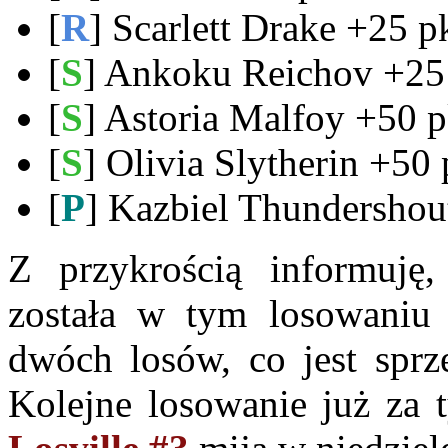
[
R
] Scarlett Drake +25 p
[
S
] Ankoku Reichov +25 
[
S
] Astoria Malfoy +50 p
[
S
] Olivia Slytherin +50 
[
P
] Kazbiel Thundershou
Z przykrością informuję
została w tym losowaniu 
dwóch losów, co jest sprz
Kolejne losowanie już za 