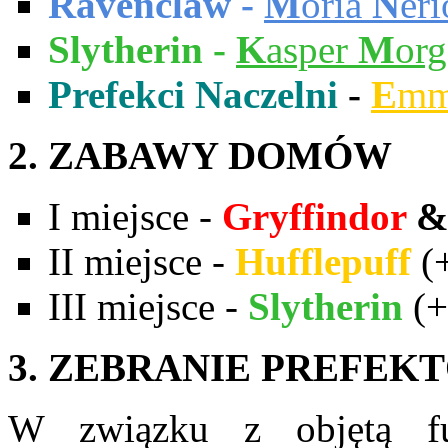
Ravenclaw -
M
oria
N
eri
Slytherin -
K
asper
M
or
Prefekci Naczelni
-
E
m
2. ZABAWY DOMÓW
I miejsce -
Gryffindor
&
II miejsce -
Hufflepuff
(
III miejsce -
Slytherin
(+
3. ZEBRANIE PREFEK
W związku z objętą fu