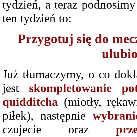
tydzień, a teraz podnosim
ten tydzień to:
Przygotuj się do mecz
ulubi
Już tłumaczymy, o co dok
jest
skompletowanie p
quidditcha
(miotły, rękaw
piłek), następnie
wybrani
czujecie oraz
prz