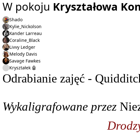
W pokoju
Kryształowa Ko
Shado
Kylie_Nickolson
Xander Larreau
Coraline_Black
Livvy Ledger
Melody Davis
Savage Fawkes
Kryształek 🤖
Odrabianie zajęć - Quiddit
Wykaligrafowane przez
Nie
Drodzy