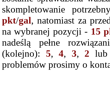
skompletowanie potrzeb
pkt
/
gal
, natomiast za prze
na wybranej pozycji -
15 p
nadeślą pełne rozwiąza
(kolejno):
5
,
4
,
3
,
2
lu
problemów prosimy o kontak