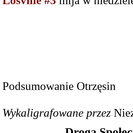
Losville #3
mija w niedziel
Podsumowanie Otrzęsin
Wykaligrafowane przez
Nie
Droga Społec