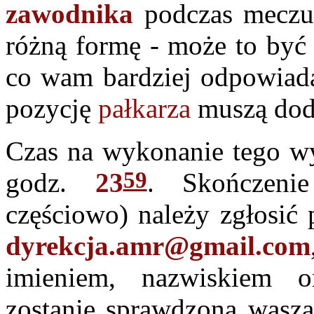
zawodnika
podczas meczu
różną formę - może to być 
co wam bardziej odpowiad
pozycję
pałkarza
muszą dod
Czas na wykonanie tego w
59
godz.
23
. Skończeni
częściowo) należy zgłosić 
dyrekcja.amr@gmail.com
imieniem, nazwiskiem 
zostanie sprawdzona wasza