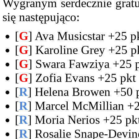
Wygranym serdecznie gratul
się następująco:
[
G
] Ava Musicstar +25 p
[
G
] Karoline Grey +25 p
[
G
] Swara Fawziya +25 p
[
G
] Zofia Evans +25 pkt
[
R
] Helena Browen +50 
[
R
] Marcel McMillian +2
[
R
] Moria Nerios +25 pk
[
R
] Rosalie Snape-Devin