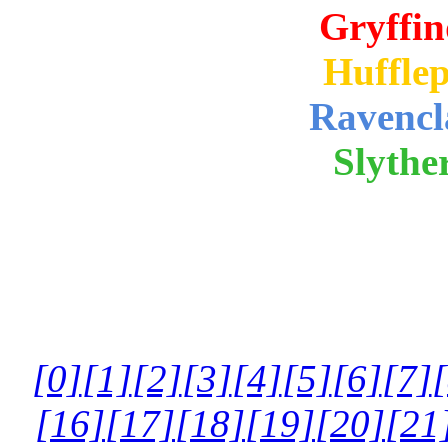
Gryffin
Hufflep
Ravencl
Slythe
[0]
[1]
[2]
[3]
[4]
[5]
[6]
[7]
[16]
[17]
[18]
[19]
[20]
[21