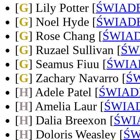
[
G
] Lily Potter [
ŚWIAD
[
G
] Noel Hyde [
ŚWIAD
[
G
]
Rose Chang
[
ŚWIA
[
G
]
Ruzael Sullivan
[
ŚW
[
G
]
Seamus Fiuu
[
ŚWIA
[
G
]
Zachary Navarro
[
Ś
[
H
]
Adele Patel
[
ŚWIA
[
H
]
Amelia Laur
[
ŚWIA
[
H
]
Dalia Breexon
[
ŚWI
[
H
]
Doloris Weasley
[
Ś