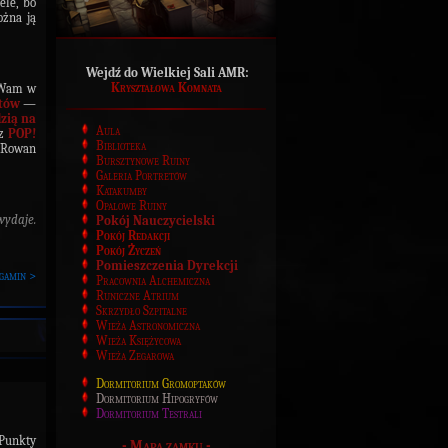
ele, bo
ożna ją
Wejdź do Wielkiej Sali AMR:
Kryształowa Komnata
y Wam w
tów
—
zią na
Aula
az
POP!
Biblioteka
a Rowan
Bursztynowe Ruiny
Galeria Portretów
Katakumby
Opalowe Ruiny
wydaje.
Pokój Nauczycielski
Pokój Redakcji
Pokój Życzeń
Pomieszczenia Dyrekcji
gamin >
Pracownia Alchemiczna
Runiczne Atrium
Skrzydło Szpitalne
Wieża Astronomiczna
Wieża Księżycowa
Wieża Zegarowa
Dormitorium Gromoptaków
Dormitorium Hipogryfów
Dormitorium Testrali
Punkty
-
Mapa zamku
-