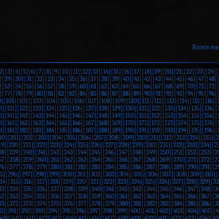
Rozwiń per
2]
[3]
[4]
[5]
[6]
[7]
[8]
[9]
[10]
[11]
[12]
[13]
[14]
[15]
[16]
[17]
[18]
[19]
[20]
[21]
[22]
[23]
[24]
[
]
[29]
[30]
[31]
[32]
[33]
[34]
[35]
[36]
[37]
[38]
[39]
[40]
[41]
[42]
[43]
[44]
[45]
[46]
[47]
[48]
]
[53]
[54]
[55]
[56]
[57]
[58]
[59]
[60]
[61]
[62]
[63]
[64]
[65]
[66]
[67]
[68]
[69]
[70]
[71]
[72]
]
[77]
[78]
[79]
[80]
[81]
[82]
[83]
[84]
[85]
[86]
[87]
[88]
[89]
[90]
[91]
[92]
[93]
[94]
[95]
[96]
0]
[101]
[102]
[103]
[104]
[105]
[106]
[107]
[108]
[109]
[110]
[111]
[112]
[113]
[114]
[115]
[116]
[
0]
[121]
[122]
[123]
[124]
[125]
[126]
[127]
[128]
[129]
[130]
[131]
[132]
[133]
[134]
[135]
[136]
[
0]
[141]
[142]
[143]
[144]
[145]
[146]
[147]
[148]
[149]
[150]
[151]
[152]
[153]
[154]
[155]
[156]
[
0]
[161]
[162]
[163]
[164]
[165]
[166]
[167]
[168]
[169]
[170]
[171]
[172]
[173]
[174]
[175]
[176]
[
0]
[181]
[182]
[183]
[184]
[185]
[186]
[187]
[188]
[189]
[190]
[191]
[192]
[193]
[194]
[195]
[196]
[
00]
[201]
[202]
[203]
[204]
[205]
[206]
[207]
[208]
[209]
[210]
[211]
[212]
[213]
[214]
[215]
[2
19]
[220]
[221]
[222]
[223]
[224]
[225]
[226]
[227]
[228]
[229]
[230]
[231]
[232]
[233]
[234]
[2
38]
[239]
[240]
[241]
[242]
[243]
[244]
[245]
[246]
[247]
[248]
[249]
[250]
[251]
[252]
[253]
[2
57]
[258]
[259]
[260]
[261]
[262]
[263]
[264]
[265]
[266]
[267]
[268]
[269]
[270]
[271]
[272]
[2
76]
[277]
[278]
[279]
[280]
[281]
[282]
[283]
[284]
[285]
[286]
[287]
[288]
[289]
[290]
[291]
[2
5]
[296]
[297]
[298]
[299]
[300]
[301]
[302]
[303]
[304]
[305]
[306]
[307]
[308]
[309]
[310]
[
14]
[315]
[316]
[317]
[318]
[319]
[320]
[321]
[322]
[323]
[324]
[325]
[326]
[327]
[328]
[329]
[33
33]
[334]
[335]
[336]
[337]
[338]
[339]
[340]
[341]
[342]
[343]
[344]
[345]
[346]
[347]
[348]
[3
52]
[353]
[354]
[355]
[356]
[357]
[358]
[359]
[360]
[361]
[362]
[363]
[364]
[365]
[366]
[367]
[3
71]
[372]
[373]
[374]
[375]
[376]
[377]
[378]
[379]
[380]
[381]
[382]
[383]
[384]
[385]
[386]
[3
0]
[391]
[392]
[393]
[394]
[395]
[396]
[397]
[398]
[399]
[400]
[401]
[402]
[403]
[404]
[405]
[4
409]
[410]
[411]
[412]
[413]
[414]
[415]
[416]
[417]
[418]
[419]
[420]
[421]
[422]
[423]
[424]
[42