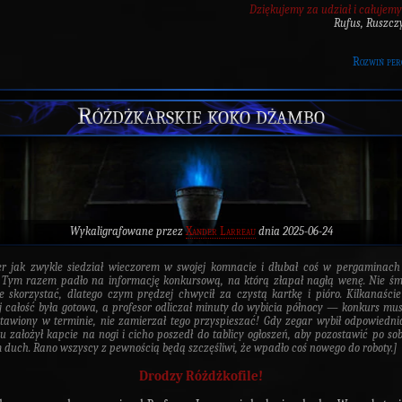
Dziękujemy za udział i całujemy
Rufus, Ruszcz
Rozwiń per
Różdżkarskie koko dżambo
Wykaligrafowane przez
Xander Larreau
dnia 2025-06-24
r jak zwykle siedział wieczorem w swojej komnacie i dłubał coś w pergaminach
 Tym razem padło na informację konkursową, na którą złapał nagłą wenę. Nie śm
ie skorzystać, dlatego czym prędzej chwycił za czystą kartkę i pióro. Kilkanaści
j całość była gotowa, a profesor odliczał minuty do wybicia północy — konkurs mus
tawiony w terminie, nie zamierzał tego przyspieszać! Gdy zegar wybił odpowiedni
u założył kapcie na nogi i cicho poszedł do tablicy ogłoszeń, aby pozostawić po sob
 duch. Rano wszyscy z pewnością będą szczęśliwi, że wpadło coś nowego do roboty.]
Drodzy Różdżkofile!