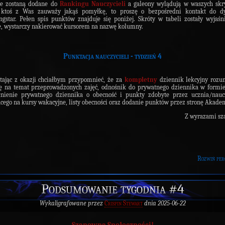
ce zostaną dodane do
Rankingu Nauczycieli
a galeony wylądują w waszych skr
i ktoś z Was zauważy jakąś pomyłkę, to proszę o bezpośredni kontakt do dy
gstar. Pełen spis punktów znajduje się poniżej. Skróty w tabeli zostały wyjaś
e, wystarczy nakierować kursorem na nazwę kolumny.
Punktacja nauczycieli - tydzień 4
tając z okazji chciałbym przypomnieć, że za
kompletny
dziennik lekcyjny rozu
ę na temat przeprowadzonych zajęć, odnośnik do prywatnego dziennika w formie
łnienie prywatnego dziennika o obecność i punkty zdobyte przez ucznia/naucz
cego na kursy wakacyjne, listy obecności oraz dodanie punktów przez stronę Akadem
Z wyrazami sz
Rozwiń per
Podsumowanie tygodnia #4
Wykaligrafowane przez
Crispin Stewart
dnia 2025-06-22