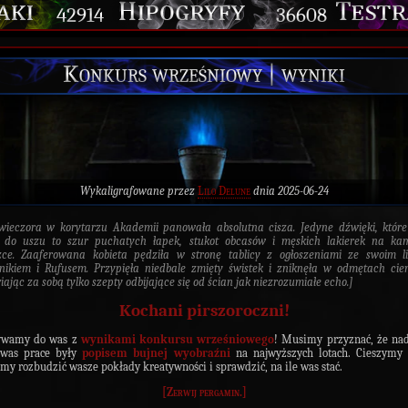
42914
36608
Konkurs wrześniowy | wyniki
Wykaligrafowane przez
Lilo Delune
dnia 2025-06-24
wieczora w korytarzu Akademii panowała absolutna cisza. Jedyne dźwięki, któr
 do uszu to szur puchatych łapek, stukot obcasów i męskich lakierek na kam
ce. Zaaferowana kobieta pędziła w stronę tablicy z ogłoszeniami ze swoim l
ikiem i Rufusem. Przypięła niedbale zmięty świstek i zniknęła w odmętach cie
iając za sobą tylko szepty odbijające się od ścian jak niezrozumiałe echo.]
Kochani pirszoroczni!
ywamy do was z
wynikami konkursu wrześniowego
! Musimy przyznać, że na
 was prace były
popisem bujnej wyobraźni
na najwyższych lotach. Cieszymy 
my rozbudzić wasze pokłady kreatywności i sprawdzić, na ile was stać.
[Zerwij pergamin.]