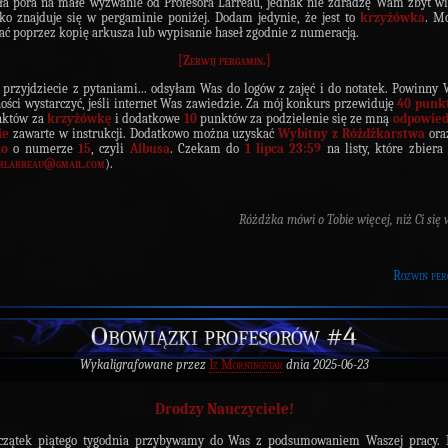
ła pora na małe wyzwanie od Profesora Larreau, jednak nie zdradzę Wam zbyt wi
ko znajduje się w pergaminie poniżej. Dodam jedynie, że jest to
krzyżówka
. M
ć poprzez kopię arkusza lub wypisanie haseł zgodnie z numeracją.
[
Zerwij pergamin.
]
przyjdziecie z pytaniami... odsyłam Was do logów z zajęć i do notatek. Powinn
ości wystarczyć, jeśli internet Was zawiedzie. Za mój konkurs przewiduję
40 punk
któw za
krzyżówkę
i dodatkowe
10
punktów za podzielenie się ze mną
odpowied
ie
zawarte w instrukcji. Dodatkowo można uzyskać
Wybitny z Różdżkarstwa
or
io
o numerze
15
, czyli
Albusa
. Czekam do
1 lipca 23:59
na listy, które zbier
rlarreau@gmail.com
).
Różdżka mówi o Tobie więcej, niż Ci się 
Rozwiń per
Obowiązki profesorów #4
Wykaligrafowane przez
Iz Morningstar
dnia 2025-06-23
Drodzy Nauczyciele!
czątek piątego tygodnia przybywamy do Was z podsumowaniem Waszej pracy. 