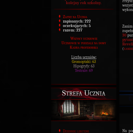
Przysz
kolejny rok szkolny.
wszyst
wykona
Zapisy na Ucznia
zapisanych:
222
oczekujących:
5
Zanim 
razem:
227
zupełn
30
pun
Wszyscy uczniowie
pytan
Uczniowie w podziale na domy
Revel
Kadra profesorska
(
xande
Liczba uczniów:
Gromoptaki: 63
Hipogryfy: 63
Testrale: 69
Strefa Ucznia
Na po
Dzienniki lekcyjne