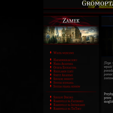
Zamek
Wrota wejściowe
Harmonogram roku
[Tego 
Nasza Akademia
wpaść
Oferta Edukacyjna
posadz
Regulamin czatu
pomocn
Statut Akademii
zostaw
Szkolne dekrety
System oceniania
System pisania newsów
Przyb
Szkolny Discord
przez
Ramesville na Facebooku
mogliś
Ramesville na Instagramie
Ramesville na TikToku