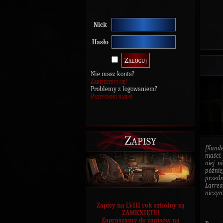
Nick
Hasło
Nie masz konta?
Zarejestruj się!
Problemy z logowaniem?
Przypomnij hasło!
Zapisy
[Xande
maści.
niej n
późnie
przeds
Larrea
niczym
Zapisy na LVIII rok szkolny są
ZAMKNIĘTE!
Zapraszamy do zapisów na