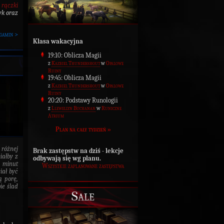
 rączki
yk oraz
gamin >
Klasa wakacyjna
19:10: Oblicza Magii
z
Kazbiel Thundershout
w
Opalowe
Ruiny
19:45: Oblicza Magii
z
Kazbiel Thundershout
w
Opalowe
Ruiny
20:20: Podstawy Runologii
z
Llewellyn Buchanan
w
Runiczne
Atrium
Plan na cały tydzień »
 różnej
Brak zastępstw na dziś - lekcje
iałby z
odbywają się wg planu.
e minut
Wszystkie zaplanowane zastępstwa
iał być
ą porę,
ie ślad
Sale