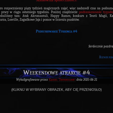
Szanowna Społeczności!
tro rozpoczniemy piąty tydzień magicznych zajęć, więc nadszedł czas na podsu
 pracy w ciągu ostatniego tygodnia. Poniżej znajdziecie
podsumowanie tygodn
ędniliśmy tam: Atak Akromantuli, Happy Rames, konkurs z Teorii Magii, Ka
arza, Losville, Zagadkowe Jaja i pomoc w liczeniu punktów.
Podsumowanie Tygodnia #4
Serdecznie pozdr
Rozwiń per
Weekendowe atrakcje #4
Wykaligrafowane przez
Kazbiel Thundershout
dnia 2025-06-21
(KLIKNIJ W WYBRANY OBRAZEK, ABY CIĘ PRZENIOSŁO)