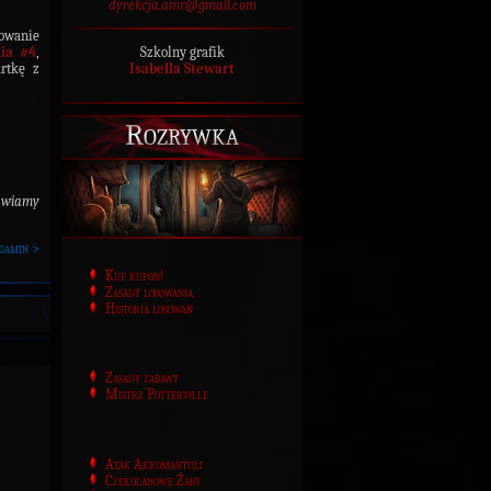
dyrekcja.amr@gmail.com
mowanie
ia #4
,
Szkolny grafik
rtkę z
Isabella Stewart
Rozrywka
awiamy
gamin >
Kup kupon!
Zasady losowania
Historia losowań
Zasady zabawy
Mistrz Potterville
Atak Akromantuli
Czekoladowe Żaby