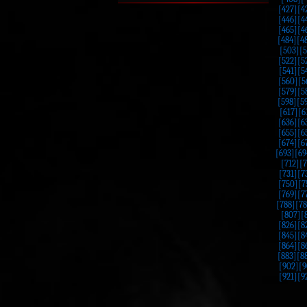
[427]
[4
[446]
[4
[465]
[4
[484]
[4
[503]
[
[522]
[5
[541]
[5
[560]
[5
[579]
[5
[598]
[5
[617]
[6
[636]
[6
[655]
[6
[674]
[6
[693]
[69
[712]
[7
[731]
[7
[750]
[7
[769]
[7
[788]
[78
[807]
[
[826]
[8
[845]
[8
[864]
[8
[883]
[8
[902]
[9
[921]
[9