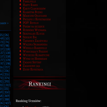
Familiville
Happy Rames
Karty Czarodziejów
Kłamstwa Bujdki
Magiczne Odliczanie
Początki z Kryształkiem
POP! Revelio
gamin >
Postaw na szczęście
Rubinowe Wyzwania
Skrzydlate Klucze
25]
[26]
Szkolny Bal
[49]
[50]
Tajemnice Założycieli
[73]
[74]
Walizka Skamandera
[97]
[98]
Wiedza o Ramesville
117]
[118]
Wybuchający Prezent
137]
[138]
Wycieczki Klimatyczne
157]
[158]
Wypad do Hogsmeade
177]
[178]
Zagadki Septimy
197]
[198]
Zagadkowe jaja
16]
[217]
Zguby Kryształka
35]
[236]
54]
[255]
73]
[274]
92]
[293]
Rankingi
311]
[312]
0]
[331]
49]
[350]
68]
[369]
87]
[388]
Ranking Uczniów:
06]
[407]
5]
[426]