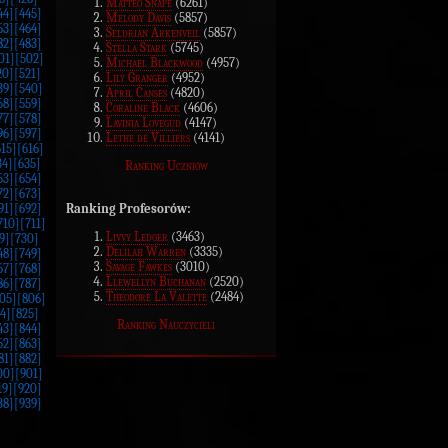
Matteo Snape
(6261)
44]
[445]
Melody Davis
(5857)
63]
[464]
Seldrian Arkenveil
(5857)
82]
[483]
Stella Stark
(5745)
01]
[502]
Michael Blackwood
(4957)
20]
[521]
Lily Granger
(4952)
39]
[540]
April Canses
(4820)
58]
[559]
Coraline Black
(4606)
77]
[578]
Lavinia Lovegud
(4147)
96]
[597]
Lethe de Villiers
(4141)
615]
[616]
34]
[635]
Ranking Uczniów
53]
[654]
72]
[673]
Ranking Profesorów:
91]
[692]
710]
[711]
Livvy Ledger
(3463)
9]
[730]
Delilah Warren
(3335)
48]
[749]
Savage Fawkes
(3010)
67]
[768]
Llewellyn Buchanan
(2520)
86]
[787]
Theodore La Valette
(2484)
05]
[806]
4]
[825]
Ranking Nauczycieli
43]
[844]
62]
[863]
81]
[882]
00]
[901]
19]
[920]
38]
[939]