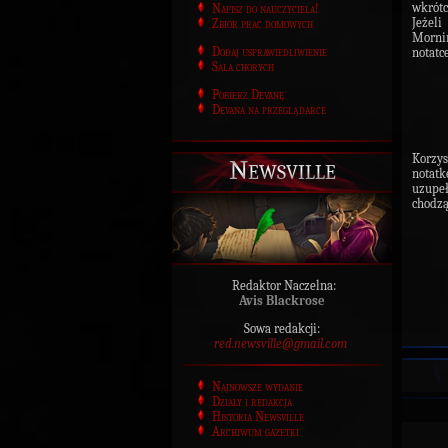
wkrót
Napisz do nauczyciela!
Jeżel
Zbiór prac domowych
Mornin
Dodaj usprawiedliwienie
notatc
Sala chorych
Pobierz Devanę
Devana na przeglądarce
Korzys
Newsville
notatk
uzupe
chodzą
Redaktor Naczelna:
Avis Blackrose
Sowa redakcji:
red.newsville@gmail.com
Najnowsze wydanie
Działy i redakcja
Historia Newsville
Archiwum gazetki