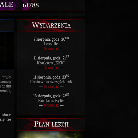
61788
Wydarzenia
00
7 sierpnia, godz. 20
Losville
—
świstoklik
—
37
11 sierpnia, godz. 21
Konkurs „KKK”
—
świstoklik
—
59
e mogły
11 sierpnia, godz. 23
iennej
Postaw na szczęście #5
isopsim
—
świstoklik
—
mności,
59
13 sierpnia, godz. 23
Konkurs Kylie
—
świstoklik
—
desłane
się, że
Plan lekcji