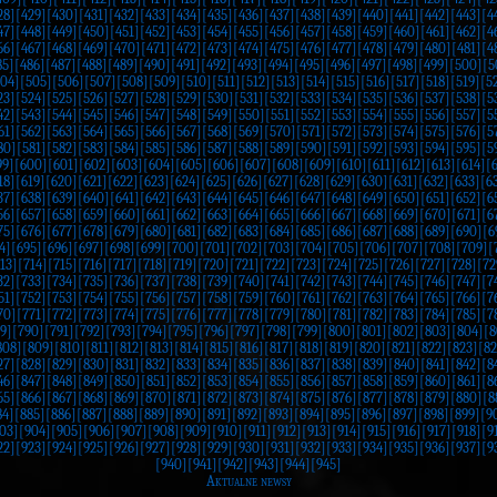
28]
[429]
[430]
[431]
[432]
[433]
[434]
[435]
[436]
[437]
[438]
[439]
[440]
[441]
[442]
[443]
[4
47]
[448]
[449]
[450]
[451]
[452]
[453]
[454]
[455]
[456]
[457]
[458]
[459]
[460]
[461]
[462]
[4
66]
[467]
[468]
[469]
[470]
[471]
[472]
[473]
[474]
[475]
[476]
[477]
[478]
[479]
[480]
[481]
[4
85]
[486]
[487]
[488]
[489]
[490]
[491]
[492]
[493]
[494]
[495]
[496]
[497]
[498]
[499]
[500]
[5
504]
[505]
[506]
[507]
[508]
[509]
[510]
[511]
[512]
[513]
[514]
[515]
[516]
[517]
[518]
[519]
[5
23]
[524]
[525]
[526]
[527]
[528]
[529]
[530]
[531]
[532]
[533]
[534]
[535]
[536]
[537]
[538]
[5
42]
[543]
[544]
[545]
[546]
[547]
[548]
[549]
[550]
[551]
[552]
[553]
[554]
[555]
[556]
[557]
[5
61]
[562]
[563]
[564]
[565]
[566]
[567]
[568]
[569]
[570]
[571]
[572]
[573]
[574]
[575]
[576]
[5
80]
[581]
[582]
[583]
[584]
[585]
[586]
[587]
[588]
[589]
[590]
[591]
[592]
[593]
[594]
[595]
[5
99]
[600]
[601]
[602]
[603]
[604]
[605]
[606]
[607]
[608]
[609]
[610]
[611]
[612]
[613]
[614]
[
18]
[619]
[620]
[621]
[622]
[623]
[624]
[625]
[626]
[627]
[628]
[629]
[630]
[631]
[632]
[633]
[6
37]
[638]
[639]
[640]
[641]
[642]
[643]
[644]
[645]
[646]
[647]
[648]
[649]
[650]
[651]
[652]
[6
56]
[657]
[658]
[659]
[660]
[661]
[662]
[663]
[664]
[665]
[666]
[667]
[668]
[669]
[670]
[671]
[6
75]
[676]
[677]
[678]
[679]
[680]
[681]
[682]
[683]
[684]
[685]
[686]
[687]
[688]
[689]
[690]
[6
4]
[695]
[696]
[697]
[698]
[699]
[700]
[701]
[702]
[703]
[704]
[705]
[706]
[707]
[708]
[709]
[
13]
[714]
[715]
[716]
[717]
[718]
[719]
[720]
[721]
[722]
[723]
[724]
[725]
[726]
[727]
[728]
[72
32]
[733]
[734]
[735]
[736]
[737]
[738]
[739]
[740]
[741]
[742]
[743]
[744]
[745]
[746]
[747]
[7
51]
[752]
[753]
[754]
[755]
[756]
[757]
[758]
[759]
[760]
[761]
[762]
[763]
[764]
[765]
[766]
[7
70]
[771]
[772]
[773]
[774]
[775]
[776]
[777]
[778]
[779]
[780]
[781]
[782]
[783]
[784]
[785]
[7
9]
[790]
[791]
[792]
[793]
[794]
[795]
[796]
[797]
[798]
[799]
[800]
[801]
[802]
[803]
[804]
[8
808]
[809]
[810]
[811]
[812]
[813]
[814]
[815]
[816]
[817]
[818]
[819]
[820]
[821]
[822]
[823]
[82
27]
[828]
[829]
[830]
[831]
[832]
[833]
[834]
[835]
[836]
[837]
[838]
[839]
[840]
[841]
[842]
[8
46]
[847]
[848]
[849]
[850]
[851]
[852]
[853]
[854]
[855]
[856]
[857]
[858]
[859]
[860]
[861]
[8
65]
[866]
[867]
[868]
[869]
[870]
[871]
[872]
[873]
[874]
[875]
[876]
[877]
[878]
[879]
[880]
[8
84]
[885]
[886]
[887]
[888]
[889]
[890]
[891]
[892]
[893]
[894]
[895]
[896]
[897]
[898]
[899]
[9
03]
[904]
[905]
[906]
[907]
[908]
[909]
[910]
[911]
[912]
[913]
[914]
[915]
[916]
[917]
[918]
[9
22]
[923]
[924]
[925]
[926]
[927]
[928]
[929]
[930]
[931]
[932]
[933]
[934]
[935]
[936]
[937]
[9
[940]
[941]
[942]
[943]
[944]
[945]
Aktualne newsy