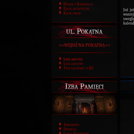
Humor z Ramesville
Kącik artystyczny
Już ju
Kącik porad
waszej
uwzgl
kalend
ul. Pokątna
>>WEJDŹ NA POKĄTNĄ<<
Lista skrytek
Lista zakupów
Twój rachunek w BG
Izba Pamięci
Absolwenci
Dyrekcja
Łowca Studentów