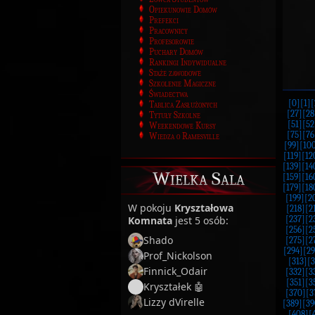
Opiekunowie Domów
Prefekci
Pracownicy
Profesorowie
Puchary Domów
Rankingi Indywidualne
Staże zawodowe
Szkolenie Magiczne
Świadectwa
[0]
[1]
[
Tablica Zasłużonych
[27]
[28
Tytuły Szkolne
[51]
[52
Weekendowe Kursy
[75]
[76
Wiedza o Ramesville
[99]
[10
[119]
[12
[139]
[14
Wielka Sala
[159]
[16
[179]
[18
[199]
[2
W pokoju
Kryształowa
[218]
[2
Komnata
jest 5 osób:
[237]
[2
[256]
[2
Shado
[275]
[2
[294]
[29
Prof_Nickolson
[313]
[3
Finnick_Odair
[332]
[3
[351]
[3
Kryształek 🤖
[370]
[3
Lizzy dVirelle
[389]
[39
[408]
[