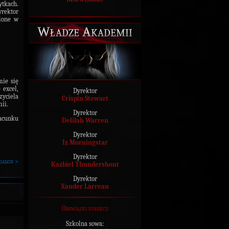
ytkach.
rektor
nione w
Władze Akademii
mie się
 excel,
Dyrektor
yciela
Crispin Stewart
ii.
Dyrektor
acunku
Delilah Warren
Dyrektor
Iz Morningstar
Dyrektor
gamin >
Kazbiel Thundershout
Dyrektor
Xander Larreau
Obowiązki dyrekcji
Szkolna sowa: