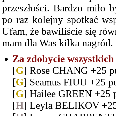
przeszłości. Bardzo miło 
po raz kolejny spotkać ws
Ufam, że bawiliście się rów
mam dla Was kilka nagród.
Za zdobycie wszystkich 
[
G
] Rose CHANG +25 p
[
G
] Seamus FIUU +25 p
[
G
] Hailee GREEN +25 
[
H
] Leyla BELIKOV +25