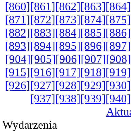
[860]
[861]
[862]
[863]
[864]
[871]
[872]
[873]
[874]
[875]
[882]
[883]
[884]
[885]
[886]
[893]
[894]
[895]
[896]
[897]
[904]
[905]
[906]
[907]
[908]
[915]
[916]
[917]
[918]
[919]
[926]
[927]
[928]
[929]
[930]
[937]
[938]
[939]
[940]
Aktu
Wydarzenia