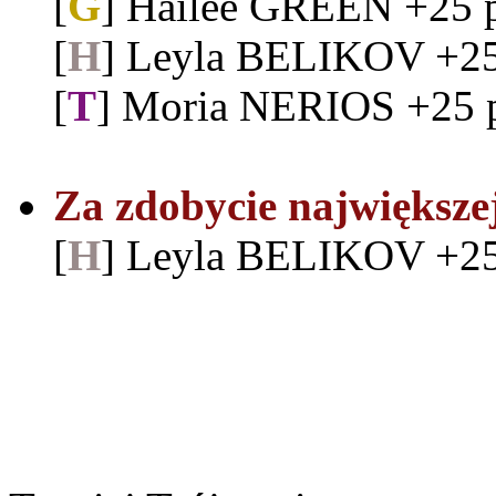
[
G
] Hailee GREEN +25 
[
H
] Leyla BELIKOV +25
[
T
] Moria NERIOS +25 
Za zdobycie największe
[
H
] Leyla BELIKOV +25