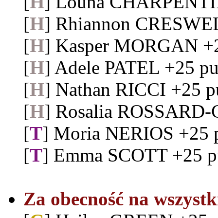
[
H
] Louna CHARPENTIE
[
H
] Rhiannon CRESWEL
[
H
] Kasper MORGAN +2
[
H
] Adele PATEL +25 p
[
H
] Nathan RICCI +25 p
[
H
] Rosalia ROSSARD-
[
T
] Moria NERIOS +25 
[
T
] Emma SCOTT +25 p
Za obecność na wszystki