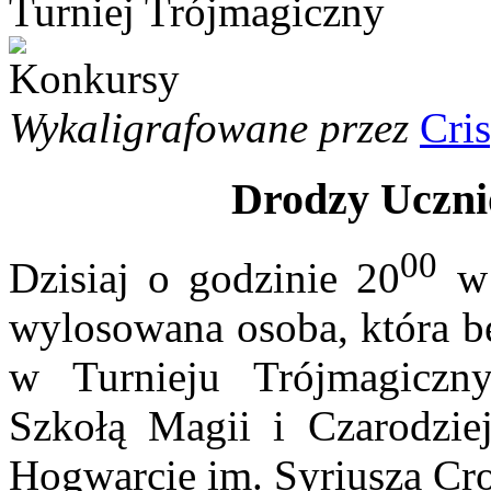
Turniej Trójmagiczny
Wykaligrafowane przez
Cri
Drodzy Ucznio
00
Dzisiaj o godzinie 20
w 
wylosowana osoba, która bę
w Turnieju Trójmagiczn
Szkołą Magii i Czarodzie
Hogwarcie im. Syriusza Cr