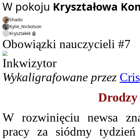
W pokoju
Kryształowa Ko
Shado
Kylie_Nickolson
Kryształek 🤖
Obowiązki nauczycieli #7
Wykaligrafowane przez
Cri
Drodzy 
W rozwinięciu newsa zna
pracy za siódmy tydzień 