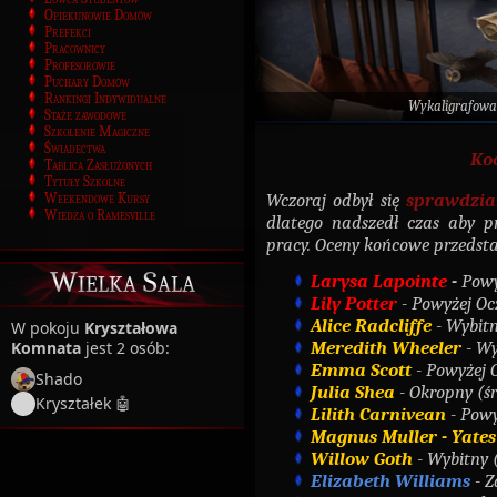
Opiekunowie Domów
Prefekci
Pracownicy
Profesorowie
Puchary Domów
Rankingi Indywidualne
Wykaligrafowa
Staże zawodowe
Szkolenie Magiczne
Świadectwa
Ko
Tablica Zasłużonych
Tytuły Szkolne
Wczoraj odbył się
sprawdzia
Weekendowe Kursy
Wiedza o Ramesville
dlatego nadszedł czas aby p
pracy. Oceny końcowe przedsta
Wielka Sala
Larysa
Lapointe
-
Powy
Lily Potter
- Powyżej Oc
Alice Radcliffe
-
Wybitn
W pokoju
Kryształowa
Meredith Wheeler
-
Wy
Komnata
jest 2 osób:
Emma Scott
-
Powyżej 
Shado
Julia Shea
- Okropny (śr
Kryształek 🤖
Lilith Carnivean
- Powy
Magnus Muller - Yates
Willow Goth
- Wybitny (
Elizabeth Williams
- 