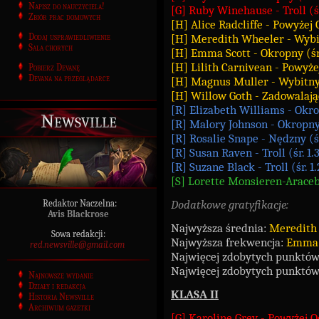
Napisz do nauczyciela!
[G] Ruby Winehause - Troll (ś
Zbiór prac domowych
[H] Alice Radcliffe - Powyżej
Dodaj usprawiedliwienie
[H] Meredith Wheeler - Wybit
Sala chorych
[H] Emma Scott - Okropny (śr
[H] Lilith Carnivean - Powyże
Pobierz Devanę
Devana na przeglądarce
[H] Magnus Muller - Wybitny 
[H] Willow Goth - Zadowalają
[R] Elizabeth Williams - Okro
Newsville
[R] Malory Johnson - Okropny
[R] Rosalie Snape - Nędzny (ś
[R] Susan Raven - Troll (śr. 1
[R] Suzane Black - Troll (śr. 
[S] Lorette Monsieren-Araceb
Dodatkowe gratyfikacje:
Redaktor Naczelna:
Avis Blackrose
Najwyższa średnia:
Meredith 
Sowa redakcji:
Najwyższa frekwencja:
Emma 
red.newsville@gmail.com
Najwięcej zdobytych punktó
Najwięcej zdobytych punktó
Najnowsze wydanie
Działy i redakcja
K
LASA II
Historia Newsville
Archiwum gazetki
[G] Karoline Grey - Powyżej 