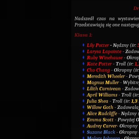
Dr
Nadszedł czas na wystaw
Przedstawiają się one następu
Klasa 1:
L
ily
P
otter
- N
ędzny (śr:
L
arysa
L
apointe
-
Z
adow
R
uby
W
inehause
-
O
krop
K
ate
P
otter
-
T
roll (śr:
1,
C
ho
C
hang
-
O
kropny (śr
M
eredith
W
heeler
-
P
ow
M
agnus
M
uller
-
W
ybitn
L
ilith
C
arnivean
-
Z
adowa
A
pril
W
illiams
-
T
roll (śr
J
ulia
S
hea
-
T
roll (śr:
1,3
W
illow
G
oth
-
Z
adowalaj
A
lice
R
adcliffe
-
N
ędzny (
E
mma
S
cott
-
P
owyżej
A
udrey
C
arver-
O
kropny 
S
uzane
B
lack
-
O
kropny 
M
alory
J
ohnson
-
O
kropn