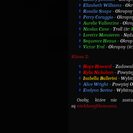
E
lizabeth
W
illiams
-
O
kr
R
osalie
S
nape
-
O
kropny 
P
ercy
C
oraggio
-
O
kropny
A
urelie
V
allentine
-
O
kro
N
icolas
C
ane
-
T
roll (śr:
1
L
orette
M
onsieren
-
N
ędz
S
equence
H
eaux
-
O
krop
V
ictor
Y
rel
-
O
kropny (śr:
Klasa 2:
H
ope
H
oward
-
Z
adowal
K
ylie
N
ickolson
-
P
owyże
I
sabella
B
allerini
-
W
ybit
A
lice
W
right
-
P
owyżej
O
E
velynn
S
evine
-
W
ybitny
Osoby, które nie został
są
nieklasyfikowane
.