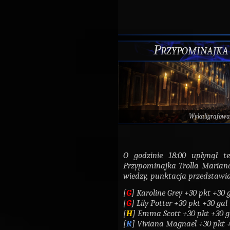
Przypominajka
Wykaligrafowa
O godzinie 18:00 upłynął t
Przypominajka Trolla Mariana
wiedzy, punktacja przedstawia
[
G
] Karoline Grey +30 pkt +30 
[
G
] Lily Potter +30 pkt +30 gal
[
H
] Emma Scott +30 pkt +30 g
[
R
] Viviana Magnael +30 pkt 