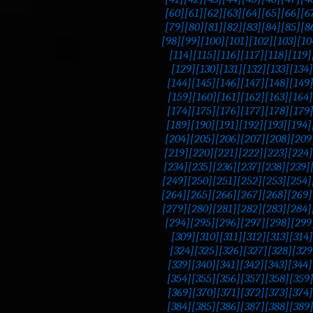
[60]
[61]
[62]
[63]
[64]
[65]
[66]
[6
[79]
[80]
[81]
[82]
[83]
[84]
[85]
[8
[98]
[99]
[100]
[101]
[102]
[103]
[10
[114]
[115]
[116]
[117]
[118]
[119]
[129]
[130]
[131]
[132]
[133]
[134]
[144]
[145]
[146]
[147]
[148]
[149
[159]
[160]
[161]
[162]
[163]
[164]
[174]
[175]
[176]
[177]
[178]
[179
[189]
[190]
[191]
[192]
[193]
[194]
[204]
[205]
[206]
[207]
[208]
[209
[219]
[220]
[221]
[222]
[223]
[224]
[234]
[235]
[236]
[237]
[238]
[239]
[249]
[250]
[251]
[252]
[253]
[254]
[264]
[265]
[266]
[267]
[268]
[269]
[279]
[280]
[281]
[282]
[283]
[284]
[294]
[295]
[296]
[297]
[298]
[299
[309]
[310]
[311]
[312]
[313]
[314]
[324]
[325]
[326]
[327]
[328]
[329
[339]
[340]
[341]
[342]
[343]
[344]
[354]
[355]
[356]
[357]
[358]
[359
[369]
[370]
[371]
[372]
[373]
[374]
[384]
[385]
[386]
[387]
[388]
[389