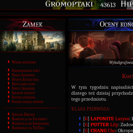
43613
Zamek
Oceny koń
Wrota wejściowe
Wykaligrafowa
Harmonogram roku
Nasza Akademia
Koc
Oferta Edukacyjna
Regulamin czatu
W tym tygodniu napisaliśc
Statut Akademii
dlatego też dzisiaj przycho
Szkolne dekrety
System oceniania
tego przedmiotu.
System pisania newsów
KLASA PIERWSZA:
Szkolny Discord
[
G
]
LAPONITE
Larysa
:
Ramesville na Facebooku
Ramesville na Instagramie
[
G
]
POTTER
Lily
: Zadow
Ramesville na TikToku
[
G
]
CHANG
Cho
: Okropny