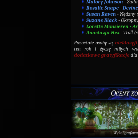
Malory Johnson
- Zado
Rosalie Snape - Devine
Susan Raven
- Nędzny (
Suzane Black
- Okropny
Lorette Monsieren - A
Anastazja Hex
- Troll (
Pozostałe osoby są
nieklasyf
ten rok i życzę miłych w
dodatkowe gratyfikacje
dla
Oceny ko
Wykaligrafowa