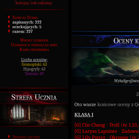
kolejny rok szkolny.
Zapisy na Ucznia
zapisanych:
222
oczekujących:
5
razem:
227
Oceny k
Wszyscy uczniowie
Uczniowie w podziale na domy
Kadra profesorska
Liczba uczniów:
Gromoptaki: 63
Hipogryfy: 63
Testrale: 69
Wykaligrafowa
D
Strefa Ucznia
Oto wasze
końcowe oceny z Qu
KLASA I
[G] Cho Chang - Troll (śr. 1.2
[G] Larysa Lapointe - Zadowal
[G] Lily Potter - Okropny (śr
Dzienniki lekcyjne