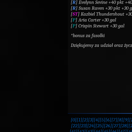
[
R
] Evelynn Sevine +40 pkt +40
[
R
] Susan Raven +30 pkt +30 g
[
ST
] Kazbiel Thundershout +30
[
P
] Aria Carter +30 gal
[
P
] Crispin Stewart +30 gal
*bonus za fasolki
Dziękujemy za udział oraz ży
[0]
[1]
[2]
[3]
[4]
[5]
[6]
[7]
[8]
[9]
[
[22]
[23]
[24]
[25]
[26]
[27]
[28]
[
[41]
[42]
[43]
[44]
[45]
[46]
[47]
[4