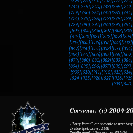
[729]
[730]
[731]
[732]
[733]
[734]
[744]
[745]
[746]
[747]
[748]
[749]
[759]
[760]
[761]
[762]
[763]
[764]
[774]
[775]
[776]
[777]
[778]
[779]
[789]
[790]
[791]
[792]
[793]
[794]
[804]
[805]
[806]
[807]
[808]
[809
[819]
[820]
[821]
[822]
[823]
[824]
[834]
[835]
[836]
[837]
[838]
[839]
[849]
[850]
[851]
[852]
[853]
[854]
[864]
[865]
[866]
[867]
[868]
[869]
[879]
[880]
[881]
[882]
[883]
[884]
[894]
[895]
[896]
[897]
[898]
[899]
[909]
[910]
[911]
[912]
[913]
[914]
[924]
[925]
[926]
[927]
[928]
[929
[939]
[940]
Copyright (c) 2004-20
„Harry Potter” jest prawnie zastrzeż
Treści
: Społeczność AMR
Źródła grafiki
: Pottermore, HP Wiki.