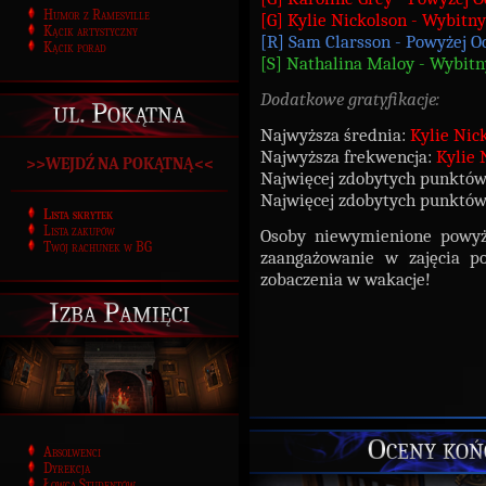
Humor z Ramesville
[G] Kylie Nickolson - Wybitny
Kącik artystyczny
[R] Sam Clarsson - Powyżej O
Kącik porad
[S] Nathalina Maloy - Wybitn
Dodatkowe gratyfikacje:
ul. Pokątna
Najwyższa średnia:
Kylie Nic
Najwyższa frekwencja:
Kylie 
>>WEJDŹ NA POKĄTNĄ<<
Najwięcej zdobytych punktó
Najwięcej zdobytych punktó
Lista skrytek
Lista zakupów
Osoby niewymienione powyże
Twój rachunek w BG
zaangażowanie w zajęcia po
zobaczenia w wakacje!
Izba Pamięci
Oceny koń
Absolwenci
Dyrekcja
Łowca Studentów