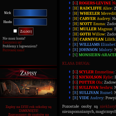
[
G
]
ROGERS-LEVINE
Na
[
H
]
RADCLIFFE
Alice
: 
[
H
]
WHEELER
Meredi
Nick
[
H
]
CARVER
Audrey
: N
Hasło
[
H
]
SCOTT
Emma
: Zado
[
H
]
MULLER
Magnus
: 
[
H
]
GOTH
Willow
: Zado
Nie masz konta?
[
H
]
CARNIVEAN
Lilith
Zarejestruj się!
[
R
]
WILLIAMS
Elizabet
Problemy z logowaniem?
[
R
]
JOHNSON
Malory
: 
Przypomnij hasło!
[
S
]
MONSIERN-ARACE
KLASA DRUGA:
Zapisy
[
G
]
SCYLER
Emmelina
:
[
G
]
NICKOLSON
Kylie
: 
[
G
]
POTTER
Ola
: Zadowa
[
G
]
SULLIVAN
Seshru
: 
[
R
]
SULLIVAN
Ruzael
: 
[
R
]
VIDE
Audrey
: Powyż
Pozostałe osoby są
nieklasy
Zapisy na LVIII rok szkolny są
ZAMKNIĘTE!
niezapomnianych, magicznych 
Zapraszamy do zapisów na