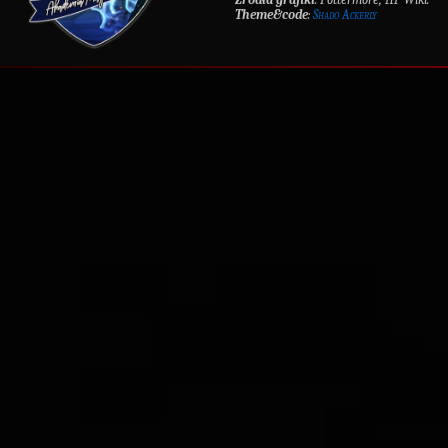
Theme&code
:
Shado Ackerly