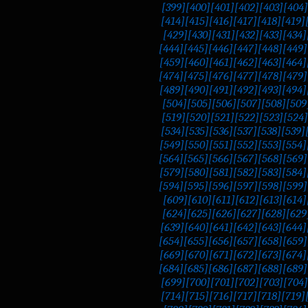
[399]
[400]
[401]
[402]
[403]
[404]
[414]
[415]
[416]
[417]
[418]
[419]
[429]
[430]
[431]
[432]
[433]
[434]
[444]
[445]
[446]
[447]
[448]
[449]
[459]
[460]
[461]
[462]
[463]
[464]
[474]
[475]
[476]
[477]
[478]
[479]
[489]
[490]
[491]
[492]
[493]
[494]
[504]
[505]
[506]
[507]
[508]
[509
[519]
[520]
[521]
[522]
[523]
[524]
[534]
[535]
[536]
[537]
[538]
[539]
[549]
[550]
[551]
[552]
[553]
[554]
[564]
[565]
[566]
[567]
[568]
[569]
[579]
[580]
[581]
[582]
[583]
[584]
[594]
[595]
[596]
[597]
[598]
[599]
[609]
[610]
[611]
[612]
[613]
[614]
[624]
[625]
[626]
[627]
[628]
[629
[639]
[640]
[641]
[642]
[643]
[644]
[654]
[655]
[656]
[657]
[658]
[659]
[669]
[670]
[671]
[672]
[673]
[674]
[684]
[685]
[686]
[687]
[688]
[689]
[699]
[700]
[701]
[702]
[703]
[704]
[714]
[715]
[716]
[717]
[718]
[719]