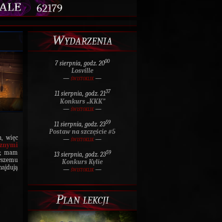
62179
Wydarzenia
00
7 sierpnia, godz. 20
Losville
—
świstoklik
—
37
11 sierpnia, godz. 21
Konkurs „KKK”
—
świstoklik
—
59
11 sierpnia, godz. 23
Postaw na szczęście #5
h, więc
—
świstoklik
—
znymi
cy; mam
59
13 sierpnia, godz. 23
arszemu
Konkurs Kylie
najdują
—
świstoklik
—
Plan lekcji