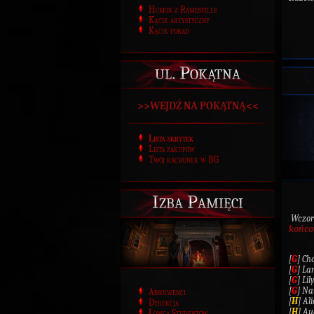
Humor z Ramesville
Kącik artystyczny
Kącik porad
ul. Pokątna
>>WEJDŹ NA POKĄTNĄ<<
Lista skrytek
Lista zakupów
Twój rachunek w BG
Izba Pamięci
Wczora
końc
[
G
] Ch
[
G
] La
[
G
] Li
[
G
] Na
Absolwenci
[
H
] Al
Dyrekcja
[
H
] Au
Łowca Studentów