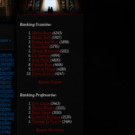
Ranking Uczniów:
Matteo Snape
(6343)
Melody Davis
(5927)
rgamin >
Seldrian Arkenveil
(5898)
Stella Stark
(5795)
Michael Blackwood
(5011)
[28]
[29]
Lily Granger
(4994)
]
[55]
[56]
April Canses
(4820)
]
[82]
[83]
Coraline Black
(4606)
6]
[107]
Lethe de Villiers
(4180)
128]
[129]
Lavinia Lovegud
(4147)
49]
[150]
Ranking Uczniów
70]
[171]
91]
[192]
212]
[213]
Ranking Profesorów:
233]
[234]
3]
[254]
Livvy Ledger
(3463)
3]
[274]
Delilah Warren
(3335)
3]
[294]
Savage Fawkes
(3010)
314]
[315]
Llewellyn Buchanan
(2520)
335]
[336]
Theodore La Valette
(2484)
5]
[356]
5]
[376]
Ranking Nauczycieli
5]
[396]