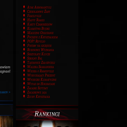
Atak Akromantuli
Czekoladowe Żaby
Familiville
Happy Rames
Karty Czarodziejów
Kłamstwa Bujdki
Magiczne Odliczanie
Początki z Kryształkiem
POP! Revelio
Postaw na szczęście
Rubinowe Wyzwania
Skrzydlate Klucze
Szkolny Bal
Tajemnice Założycieli
Walizka Skamandera
rawiam
Wiedza o Ramesville
Magnael
Wybuchający Prezent
Wycieczki Klimatyczne
Wypad do Hogsmeade
Zagadki Septimy
rgamin >
Zagadkowe jaja
Zguby Kryształka
Rankingi