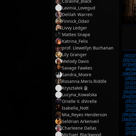
Coraline_Black
Lavinia_Lovegud
Delilah Warren
Finnick_Odair
Livvy Ledger
Matteo Snape
Katrina_Felix
prof. Llewellyn Buchanan
Lily Granger
[0]
[1]
[2
[30]
[31]
[
Melody Davis
[57]
[58]
Savage Fawkes
[84]
[85
Sandra_Moore
[108]
[109
[130]
[1
Rosanna.Meris.Riddle
[151]
[1
Kryształek 🤖
[172]
[1
[193]
[19
Lucyna_Kowalska
[214]
[215
Orielle V. dVirelle
[235]
[
[255]
[
Isabella_Nott
[275]
[
Mia_Reyes-Henderson
[295]
[29
[316]
[317
Seldrian Arkenveil
[337]
[
Charleene Dallas
[357]
[
[377]
[
Michael_Blackwood