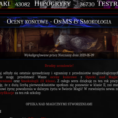
43082
36730
Oceny końcowe - OnMS & Smokologia
Wykaligrafowane przez
Nieznany
dnia 2019-05-09
Drodzy uczniowie!
j odbyły się ostatnie sprawdziany i egzaminy z przedmiotów magizoologicznyc
zcie mogę przedstawić Wasze
oceny końcowe
z
Opieki nad Magic
zeniami
oraz
Smokologii (II klasa)
. Z całego serca dziękuję za ten rok pra
ję, że z dużą liczbą pierwszoklasistów spotkam się ponownie w klasie II, zaś st
kowi życzę powodzenia w dalszym życiu w Świecie Magii! W rozwinięciu newsa z
tyfikacje
za ten rok szkolny.
OPIEKA NAD MAGICZNYMI STWORZENIAMI
I