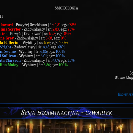
SMOKOLOGIA
II
Howard
-
P
owyżej
O
czekiwań | śr
: 4,81
; egz:
78%
ina Scryler
-
Z
adowalający | śr:
2,83
; egz:
73%
tter
-
P
owyżej
O
czekiwań | śr:
5,28
; egz:
84%
ine Grey
-
Z
adowalający | śr:
3,88
; egz:
0%
la Ballerini
-
W
ybitny | śr:
5,96
; egz:
100%
 Wright
- Z
adowalający | śr:
4,43
; egz:
68%
nn Sevine
- W
ybitny | śr:
6,05
; egz:
100%
l Sullivan
- W
ybitny | śr:
6,01
; egz:
100%
ta Clarsson
-
Z
adowalający | śr:
4,09
; egz:
15%
lina Maloy
-
W
ybitny | śr:
5,86
; egz:
100%
Ś
Wasza Magi
Rozwiń pe
Sesja egzaminacyjna - czwartek