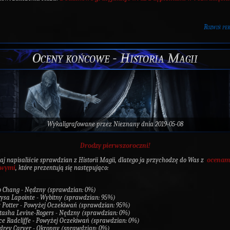
Rozwiń pe
Oceny końcowe - Historia Magii
Wykaligrafowane przez
Nieznany
dnia 2019-05-08
Drodzy pierwszoroczni!
j napisaliście sprawdzian z Historii Magii, dlatego ja przychodzę do Was z
ocenam
owymi
, które prezentują się następująco:
o Chang - Nędzny (sprawdzian: 0%)
rysa Lapointe - Wybitny (sprawdzian: 95%)
ly Potter - Powyżej Oczekiwań (sprawdzian: 95%)
tasha Levine-Rogers - Nędzny (sprawdzian: 0%)
ice Radcliffe - Powyżej Oczekiwań (sprawdzian: 0%)
drey Carver - Okropny (sprawdzian: 0%)