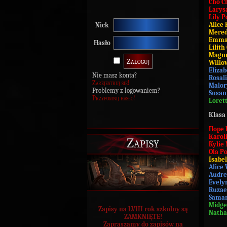
Cho C
Larys
Lily P
Alice 
Nick
Mered
Emma 
Hasło
Lilit
Magnu
Willo
Eliza
Nie masz konta?
Rosal
Zarejestruj się!
Malor
Problemy z logowaniem?
Susan
Przypomnij hasło!
Loret
Klasa 
Hope 
Karol
Zapisy
Kylie
Ola P
Isabel
Alice
Audre
Evely
Ruzae
Saman
Midge
Zapisy na LVIII rok szkolny są
Natha
ZAMKNIĘTE!
Zapraszamy do zapisów na