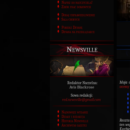
Napisz do nauczyciela!
Zbiór prac domowych
Dodaj usprawiedliwienie
Sala chorych
Pobierz Devanę
Devana na przeglądarce
Newsville
Moja d
Redaktor Naczelna:
oceny
Avis Blackrose
Sowa redakcji:
red.newsville@gmail.com
Najnowsze wydanie
Działy i redakcja
Reszta
Historia Newsville
ten ws
Archiwum gazetki
Kazbie