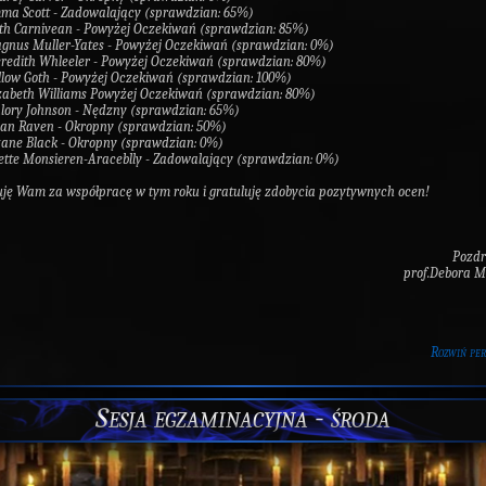
ma Scott - Zadowalający (sprawdzian: 65%)
lith Carnivean - Powyżej Oczekiwań (sprawdzian: 85%)
gnus Muller-Yates - Powyżej Oczekiwań (sprawdzian: 0%)
redith Whleeler - Powyżej Oczekiwań (sprawdzian: 80%)
llow Goth - Powyżej Oczekiwań (sprawdzian: 100%)
izabeth Williams Powyżej Oczekiwań (sprawdzian: 80%)
lory Johnson - Nędzny (sprawdzian: 65%)
san Raven - Okropny (sprawdzian: 50%)
zane Black - Okropny (sprawdzian: 0%)
rette Monsieren-Araceblly - Zadowalający (sprawdzian: 0%)
ję Wam za współpracę w tym roku i gratuluję zdobycia pozytywnych ocen!
Pozd
prof.Debora 
Rozwiń pe
Sesja egzaminacyjna - środa