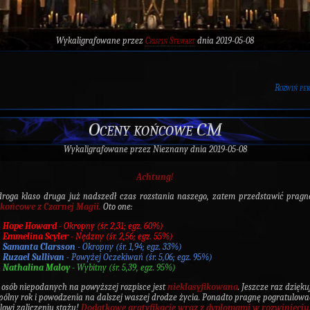
Wykaligrafowane przez
Crispin Stewart
dnia 2019-05-08
Rozwiń pe
Oceny końcowe CM
Wykaligrafowane przez
Nieznany
dnia 2019-05-08
Achtung!
roga klaso druga już nadszedł czas rozstania naszego, zatem przedstawić pra
 końcowe z Czarnej Magii.
Oto one:
Hope Howard
- Okropny (śr. 2,31; egz. 60%)
Emmelina Scyler
- Nędzny (śr. 2,56; egz. 55%)
Samanta Clarsson
- Okropny (śr. 1,94; egz. 33%)
Ruzael Sullivan
- Powyżej Oczekiwań (śr. 5,06; egz. 95%)
Nathalina Maloy
- Wybitny (śr. 5,39, egz. 95%)
 osób niepodanych na powyższej rozpisce jest
nieklasyfikowana
. Jeszcze raz dzięku
pólny rok i powodzenia na dalszej waszej drodze życia. Ponadto pragnę pogratulowa
lowi zaliczeniu stażu!
Dodatkowe gratyfikacje wraz z dyplomami w rozwinięciu