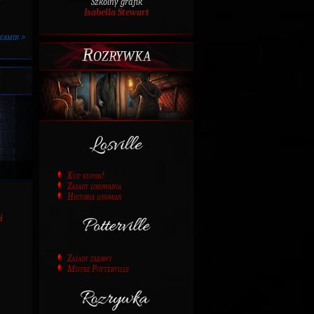
Szkolny grafik
Isabella Stewart
rgamin >
Rozrywka
Kup kupon!
Zasady losowania
Historia losowań
i
Zasady zabawy
Mistrz Potterville