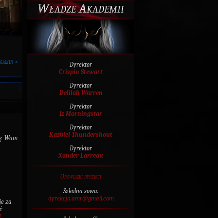
Władze Akademii
rgamin >
Dyrektor
Crispin Stewart
Dyrektor
Delilah Warren
Dyrektor
Iz Morningstar
Dyrektor
Kazbiel Thundershout
gnę Wam
Dyrektor
Xander Larreau
Obowiązki dyrekcji
Szkolna sowa:
dyrekcja.amr@gmail.com
je za
ć
!