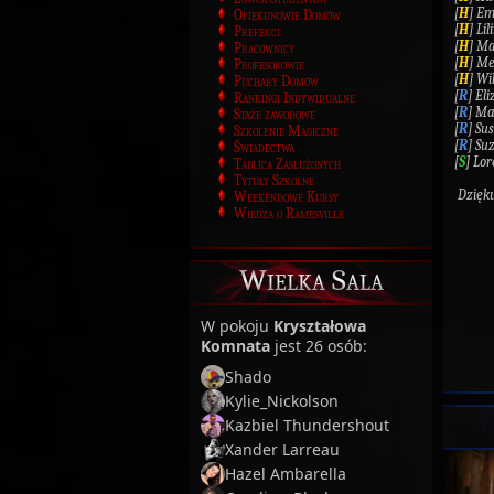
[
H
] Em
Opiekunowie Domów
[
H
] Li
Prefekci
[
H
] Ma
Pracownicy
[
H
] Me
Profesorowie
[
H
] Wi
Puchary Domów
[
R
] El
Rankingi Indywidualne
[
R
] Ma
Staże zawodowe
[
R
] Su
Szkolenie Magiczne
[
R
] Su
Świadectwa
[
S
] Lo
Tablica Zasłużonych
Tytuły Szkolne
Dzięku
Weekendowe Kursy
Wiedza o Ramesville
Wielka Sala
W pokoju
Kryształowa
Komnata
jest 26 osób:
Shado
Kylie_Nickolson
Kazbiel Thundershout
Xander Larreau
Hazel Ambarella