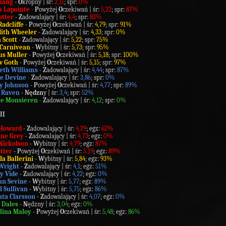
hang
-
O
kropny | śr:
2,11
; spr:
0%
a Lapointe
-
P
owyżej
O
czekiwań | śr:
5,22
; spr:
87%
otter
-
Z
adowalający | śr:
4,4
; spr:
83%
Radcliffe
- P
owyżej
O
czekiwań | śr:
4,79
; spr:
91%
ith Wheeler
-
Z
adowalający | śr:
4,33
; spr:
0%
Scott
-
Z
adowalający | śr:
5,22
; spr:
75%
h Carnivean
-
W
ybitny | śr:
5,73
; spr:
95%
s Muller
-
P
owyżej
O
czekiwań | śr:
5,18
; spr:
100%
w Goth -
P
owyżej
O
czekiwań | śr:
5,15
; spr:
97%
beth Williams
-
Z
adowalający | śr:
4,44
; spr:
87%
ie
Devine
-
Z
adowalający | śr:
3,86
; spr:
0%
y Johnson
-
P
owyżej
O
czekiwań | śr:
4,77
; spr:
89%
 Raven
-
Nędzn
y | śr:
3,4
; spr:
52%
te Monsieren
-
Z
adowalający | śr:
4,12
; spr:
0%
II
Howard
-
Z
adowalający | śr:
4,29
; egz:
62%
ine Grey
-
Z
adowalający | śr:
4,73
; egz:
0%
 Nickolson
-
W
ybitny | śr:
4,79
; egz:
87%
otter
- P
owyżej
O
czekiwań | śr:
5.19
; egz:
89%
la Ballerini
-
W
ybitny | śr:
5,84
; egz:
93%
 Wright
- Z
adowalający | śr:
4,1
; egz:
51%
y Vide
-
Z
adowalający
| śr:
4,22
; egz:
0%
nn Sevine
- W
ybitny | śr:
5,77
; egz
: 89%
l Sullivan
- W
ybitny | śr:
5,75
; egz:
86%
ta Clarsson
-
Z
adowalający | śr:
4,07
; egz:
0%
 Dales
-
N
ędzny | śr:
3,04
; egz:
0%
lina Maloy
-
P
owyżej
O
czekiwań | śr:
5,48
; egz:
86%