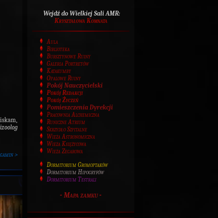
Wejdź do Wielkiej Sali AMR:
Kryształowa Komnata
Aula
Biblioteka
Bursztynowe Ruiny
Galeria Portretów
Katakumby
Opalowe Ruiny
Pokój Nauczycielski
Pokój Redakcji
Pokój Życzeń
Pomieszczenia Dyrekcji
Pracownia Alchemiczna
ciskam,
Runiczne Atrium
zoolog
Skrzydło Szpitalne
Wieża Astronomiczna
Wieża Księżycowa
Wieża Zegarowa
rgamin >
Dormitorium Gromoptaków
Dormitorium Hipogryfów
Dormitorium Testrali
-
Mapa zamku
-