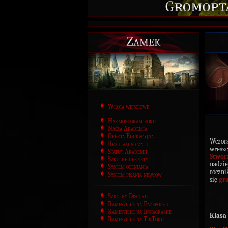
Zamek
Wrota wejściowe
Harmonogram roku
Nasza Akademia
Oferta Edukacyjna
Wczora
Regulamin czatu
wres
Statut Akademii
Stwor
Szkolne dekrety
nadzie
System oceniania
roczni
System pisania newsów
się
gra
Szkolny Discord
Ramesville na Facebooku
Ramesville na Instagramie
Klasa 
Ramesville na TikToku