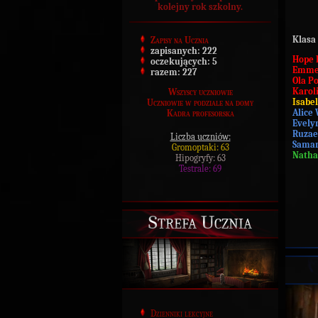
kolejny rok szkolny.
Klasa 
Zapisy na Ucznia
zapisanych:
222
Hope 
oczekujących:
5
Emmel
razem:
227
Ola Po
Karol
Wszyscy uczniowie
Isabel
Uczniowie w podziale na domy
Alice
Kadra profesorska
Evely
Ruzae
Liczba uczniów:
Saman
Gromoptaki: 63
Natha
Hipogryfy: 63
Testrale: 69
Strefa Ucznia
Dzienniki lekcyjne