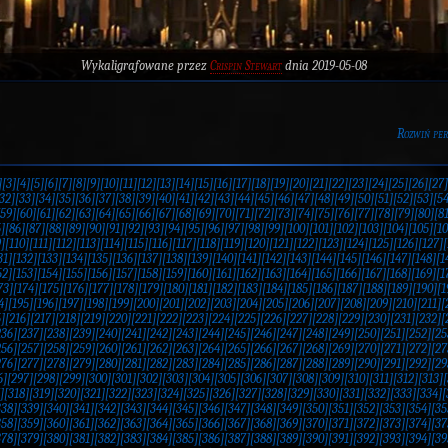
Wykaligrafowane przez
Crispin Stewart
dnia 2019-05-08
Rozwiń pe
]
[3]
[4]
[5]
[6]
[7]
[8]
[9]
[10]
[11]
[12]
[13]
[14]
[15]
[16]
[17]
[18]
[19]
[20]
[21]
[22]
[23]
[24]
[25]
[26]
[27]
32]
[33]
[34]
[35]
[36]
[37]
[38]
[39]
[40]
[41]
[42]
[43]
[44]
[45]
[46]
[47]
[48]
[49]
[50]
[51]
[52]
[53]
[54
[59]
[60]
[61]
[62]
[63]
[64]
[65]
[66]
[67]
[68]
[69]
[70]
[71]
[72]
[73]
[74]
[75]
[76]
[77]
[78]
[79]
[80]
[81
]
[86]
[87]
[88]
[89]
[90]
[91]
[92]
[93]
[94]
[95]
[96]
[97]
[98]
[99]
[100]
[101]
[102]
[103]
[104]
[105]
[10
]
[110]
[111]
[112]
[113]
[114]
[115]
[116]
[117]
[118]
[119]
[120]
[121]
[122]
[123]
[124]
[125]
[126]
[127]
[
31]
[132]
[133]
[134]
[135]
[136]
[137]
[138]
[139]
[140]
[141]
[142]
[143]
[144]
[145]
[146]
[147]
[148]
[1
52]
[153]
[154]
[155]
[156]
[157]
[158]
[159]
[160]
[161]
[162]
[163]
[164]
[165]
[166]
[167]
[168]
[169]
[1
73]
[174]
[175]
[176]
[177]
[178]
[179]
[180]
[181]
[182]
[183]
[184]
[185]
[186]
[187]
[188]
[189]
[190]
[1
4]
[195]
[196]
[197]
[198]
[199]
[200]
[201]
[202]
[203]
[204]
[205]
[206]
[207]
[208]
[209]
[210]
[211]
[
]
[216]
[217]
[218]
[219]
[220]
[221]
[222]
[223]
[224]
[225]
[226]
[227]
[228]
[229]
[230]
[231]
[232]
[
236]
[237]
[238]
[239]
[240]
[241]
[242]
[243]
[244]
[245]
[246]
[247]
[248]
[249]
[250]
[251]
[252]
[25
256]
[257]
[258]
[259]
[260]
[261]
[262]
[263]
[264]
[265]
[266]
[267]
[268]
[269]
[270]
[271]
[272]
[27
276]
[277]
[278]
[279]
[280]
[281]
[282]
[283]
[284]
[285]
[286]
[287]
[288]
[289]
[290]
[291]
[292]
[29
6]
[297]
[298]
[299]
[300]
[301]
[302]
[303]
[304]
[305]
[306]
[307]
[308]
[309]
[310]
[311]
[312]
[313]
[
]
[318]
[319]
[320]
[321]
[322]
[323]
[324]
[325]
[326]
[327]
[328]
[329]
[330]
[331]
[332]
[333]
[334]
[
338]
[339]
[340]
[341]
[342]
[343]
[344]
[345]
[346]
[347]
[348]
[349]
[350]
[351]
[352]
[353]
[354]
[35
358]
[359]
[360]
[361]
[362]
[363]
[364]
[365]
[366]
[367]
[368]
[369]
[370]
[371]
[372]
[373]
[374]
[37
378]
[379]
[380]
[381]
[382]
[383]
[384]
[385]
[386]
[387]
[388]
[389]
[390]
[391]
[392]
[393]
[394]
[39