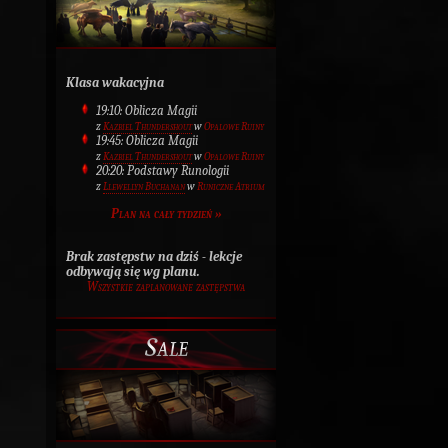
Klasa wakacyjna
19:10: Oblicza Magii
z
Kazbiel Thundershout
w
Opalowe Ruiny
19:45: Oblicza Magii
z
Kazbiel Thundershout
w
Opalowe Ruiny
20:20: Podstawy Runologii
z
Llewellyn Buchanan
w
Runiczne Atrium
Plan na cały tydzień »
Brak zastępstw na dziś - lekcje
odbywają się wg planu.
Wszystkie zaplanowane zastępstwa
Sale