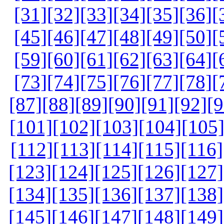
[31]
[32]
[33]
[34]
[35]
[36]
[
[45]
[46]
[47]
[48]
[49]
[50]
[
[59]
[60]
[61]
[62]
[63]
[64]
[
[73]
[74]
[75]
[76]
[77]
[78]
[
[87]
[88]
[89]
[90]
[91]
[92]
[9
[101]
[102]
[103]
[104]
[105
[112]
[113]
[114]
[115]
[116]
[123]
[124]
[125]
[126]
[127]
[134]
[135]
[136]
[137]
[138]
[145]
[146]
[147]
[148]
[149]