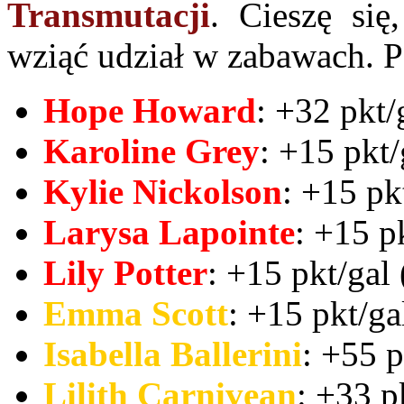
Transmutacji
. Cieszę się
wziąć udział w zabawach. P
Hope Howard
: +32 pkt/
Karoline Grey
: +15 pkt/
Kylie Nickolson
: +15 pk
Larysa Lapointe
: +15 p
Lily Potter
: +15 pkt/gal 
Emma Scott
: +15 pkt/ga
Isabella Ballerini
: +55 p
Lilith Carnivean
: +33 p