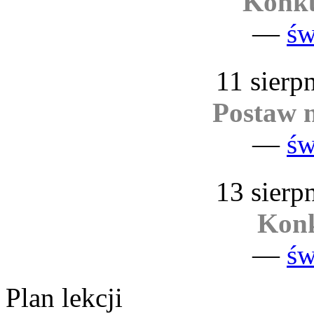
Konk
—
św
11 sierp
Postaw n
—
św
13 sierp
Konk
—
św
Plan lekcji