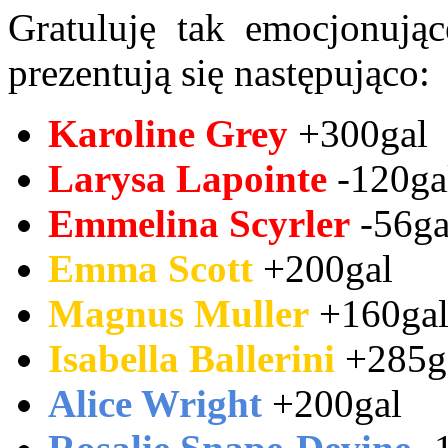
Gratuluję tak emocjonują
prezentują się następująco:
Karoline Grey
+300gal
Larysa Lapointe
-120ga
Emmelina Scyrler
-56ga
Emma Scott
+200gal
Magnus Muller
+160ga
Isabella Ballerini
+285g
Alice Wright
+200gal