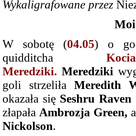
Wykaligrafowane przez
Nie
Moi
W sobotę (
04.05
) o go
quidditcha
Ko
Meredziki.
Meredziki
wygr
goli strzeliła
Meredith W
okazała się
Seshru Raven 
złapała
Ambrozja Green,
a
Nickolson
.