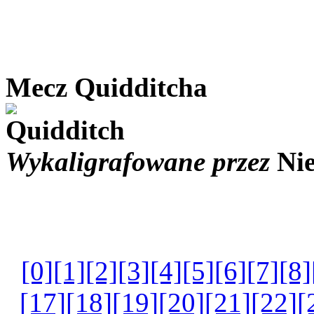
Mecz Quidditcha
Wykaligrafowane przez
Ni
[0]
[1]
[2]
[3]
[4]
[5]
[6]
[7]
[8]
[17]
[18]
[19]
[20]
[21]
[22]
[