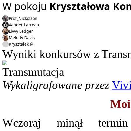
W pokoju
Kryształowa Ko
Prof_Nickolson
Xander Larreau
Livvy Ledger
Melody Davis
Kryształek 🤖
Wyniki konkursów z Transm
Wykaligrafowane przez
Viv
Moi
Wczoraj minął termi