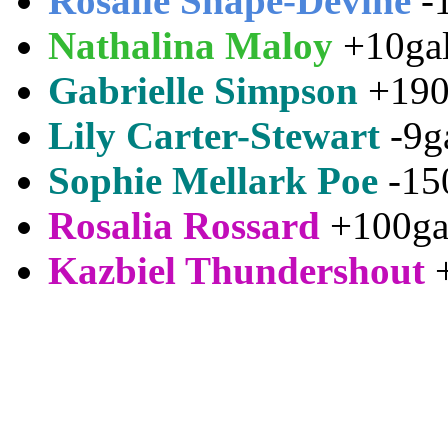
Rosalie Snape-Devine
-
Nathalina Maloy
+10ga
Gabrielle Simpson
+190
Lily Carter-Stewart
-9g
Sophie Mellark Poe
-15
Rosalia Rossard
+100ga
Kazbiel Thundershout
+