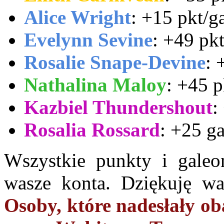
Alice Wright
: +15 pkt/ga
Evelynn Sevine
: +49 pk
Rosalie Snape-Devine
: 
Nathalina Maloy
: +45 p
Kazbiel Thundershout
:
Rosalia Rossard
: +25 ga
Wszystkie punkty i galeo
wasze konta. Dziękuję w
Osoby, które nadesłały o