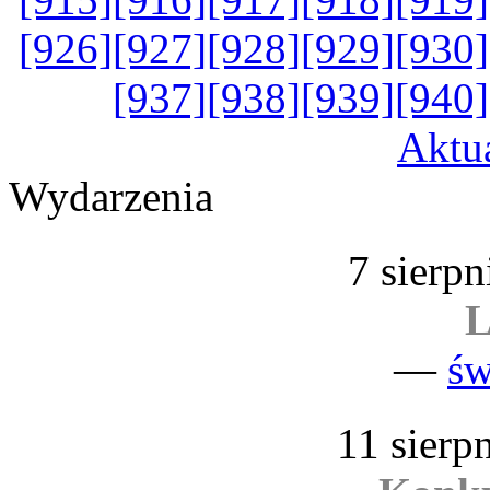
[926]
[927]
[928]
[929]
[930]
[937]
[938]
[939]
[940]
Aktu
Wydarzenia
7 sierpn
L
—
św
11 sierp