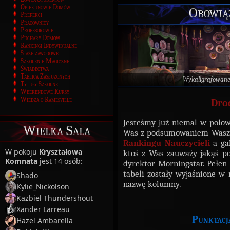
Opiekunowie Domów
Obowią
Prefekci
Pracownicy
Profesorowie
Puchary Domów
Rankingi Indywidualne
Staże zawodowe
Szkolenie Magiczne
Świadectwa
Tablica Zasłużonych
Wykaligrafowan
Tytuły Szkolne
Weekendowe Kursy
Wiedza o Ramesville
Dro
Jesteśmy już niemal w połow
Wielka Sala
Was z podsumowaniem Waszej
Rankingu Nauczycieli
a ga
W pokoju
Kryształowa
ktoś z Was zauważy jakąś po
Komnata
jest 14 osób:
dyrektor Morningstar. Pełen 
tabeli zostały wyjaśnione w
Shado
nazwę kolumny.
Kylie_Nickolson
Kazbiel Thundershout
Xander Larreau
Punktacja
Hazel Ambarella