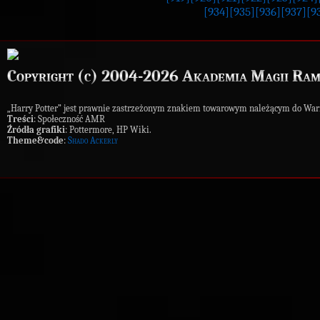
[934]
[935]
[936]
[937]
[9
Copyright (c) 2004-2026 Akademia Magii Ram
„Harry Potter” jest prawnie zastrzeżonym znakiem towarowym należącym do War
Treści
: Społeczność AMR
Źródła grafiki
: Pottermore, HP Wiki.
Theme&code
:
Shado Ackerly