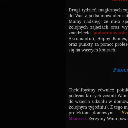
Drugi tydzień magicznych zaj
do Was z podsumowaniem atra
Mamy nadzieję, że miło spę
kolejnych zajęciach oraz w
znajdziecie
podsumowanie
Akromantuli, Happy Rames, 
oraz punkty za pomoc profes
się na waszych kontach.
Podsum
Chcielibyśmy również poinf
podczas których zostali Wam 
do wzięcia udziału w domo
kolejnym tygodniu). Z tego m
prefektom domowym -
Yve
Martinez
. Życzymy Wam powo