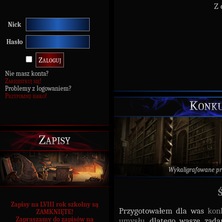
Z 
Nick
Hasło
Nie masz konta?
Zarejestruj się!
Problemy z logowaniem?
Przypomnij hasło!
Konku
Zapisy
Wykaligrafowane p
Zapisy na LVIII rok szkolny są
Przygotowałem dla was
kon
ZAMKNIĘTE!
Zapraszamy do zapisów na
umysłu
, dlatego wasze zad