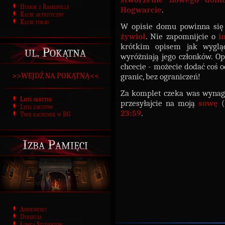
Humor z Ramesville
Hogwarcie
.
Kącik artystyczny
Kącik porad
W opisie domu powinna się
żywioł
. Nie zapomnijcie o
i
krótkim opisem jak wygl
ul. Pokątna
wyróżniają jego członków. 
chcecie - możecie dodać coś o
>>WEJDŹ NA POKĄTNĄ<<
granic, bez ograniczeń!
Za komplet czeka was wynag
Lista skrytek
przesyłajcie na moją
sowę
(
Lista zakupów
23:59
.
Twój rachunek w BG
Izba Pamięci
Absolwenci
Dyrekcja
Łowca Studentów