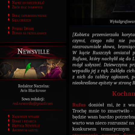
Napisz do nauczyciela!
Zbiór prac domowych
Dodaj usprawiedliwienie
Sala chorych
Wykaligrafowa
Pobierz Devanę
Devana na przeglądarce
[Kobieta przemierzała koryt
czymś, czego nikt nie po
niezrozumiałe słowa, brzmiąc
Newsville
W kącie Ruszczyk omiatał p
Rufusa, który nachylił się do L
mógł usłyszeć. Dziewczyna p
wypadło jej z rąk. Zaklęła cic
z nich do tablicy ogłoszeń, 
nieokreślone epitety w stronę 
Redaktor Naczelna:
Avis Blackrose
Kochan
Sowa redakcji:
red.newsville@gmail.com
Rufus
doniósł mi, że z was
Trochę mnie to zmartwiło -
będzie wam bardzo potrzebna 
Najnowsze wydanie
Działy i redakcja
warto was nieco rozruszać na
Historia Newsville
konkursem tematycznym
Archiwum gazetki
stworzenie nowego domu