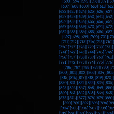
[593]
[594]
[595]
[596]
[597]
[59
[607]
[608]
[609]
[610]
[611]
[612
[622]
[623]
[624]
[625]
[626]
[627]
[637]
[638]
[639]
[640]
[641]
[642]
[652]
[653]
[654]
[655]
[656]
[657]
[667]
[668]
[669]
[670]
[671]
[672]
[682]
[683]
[684]
[685]
[686]
[687]
[697]
[698]
[699]
[700]
[701]
[70
[711]
[712]
[713]
[714]
[715]
[716]
[726]
[727]
[728]
[729]
[730]
[731]
[741]
[742]
[743]
[744]
[745]
[746]
[756]
[757]
[758]
[759]
[760]
[761]
[771]
[772]
[773]
[774]
[775]
[776]
[786]
[787]
[788]
[789]
[790]
[7
[800]
[801]
[802]
[803]
[804]
[805
[815]
[816]
[817]
[818]
[819]
[820]
[830]
[831]
[832]
[833]
[834]
[835]
[845]
[846]
[847]
[848]
[849]
[850]
[860]
[861]
[862]
[863]
[864]
[865]
[875]
[876]
[877]
[878]
[879]
[880]
[890]
[891]
[892]
[893]
[894]
[89
[904]
[905]
[906]
[907]
[908]
[90
[919]
[920]
[921]
[922]
[923]
[924]