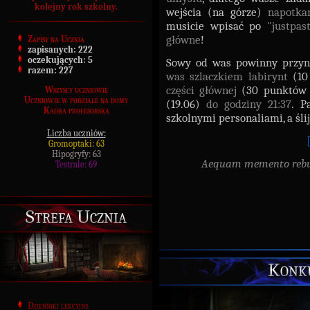
kolejny rok szkolny.
wejścia (na górze)
napotka
musicie wpisać po
"justpast
główne
!
Zapisy na Ucznia
zapisanych:
222
oczekujących:
5
Sowy od was powinny przyni
razem:
227
was szlaczkiem labirynt
(10
części głównej
(30 punktów 
Wszyscy uczniowie
Uczniowie w podziale na domy
(19.06)
do godziny 21:37
. P
Kadra profesorska
szkolnymi personaliami, a ślij
Liczba uczniów:
Gromoptaki: 63
Hipogryfy: 63
Aequam memento rebus 
Testrale: 69
Strefa Ucznia
Konk
Dzienniki lekcyjne