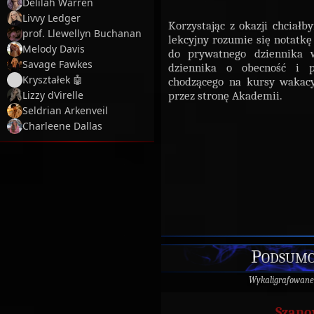
Delilah Warren
Livvy Ledger
Korzystając z okazji chciał
prof. Llewellyn Buchanan
lekcyjny rozumie się notatkę
Melody Davis
do prywatnego dziennika w
Savage Fawkes
dziennika o obecność i p
Kryształek 🤖
chodzącego na kursy wakacy
Lizzy dVirelle
przez stronę Akademii.
Seldrian Arkenveil
Charleene Dallas
Podsumo
Wykaligrafowane
Szano