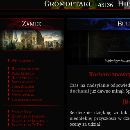
43136
Zamek
Buu
Wrota wejściowe
Wykaligrafowan
Harmonogram roku
Nasza Akademia
Kochani znawcy
Oferta Edukacyjna
Regulamin czatu
Czas na nadsyłanie odpowie
Statut Akademii
duchami
już dawno minął. S
Szkolne dekrety
System oceniania
System pisania newsów
[Bu
Serdecznie dziękuję za tak 
Szkolny Discord
Ramesville na Facebooku
niedalekiej przyszłości w d
Ramesville na Instagramie
oceny za udział!
Ramesville na TikToku