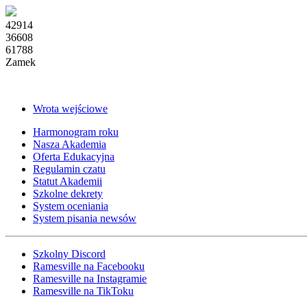
42914
36608
61788
Zamek
Wrota wejściowe
Harmonogram roku
Nasza Akademia
Oferta Edukacyjna
Regulamin czatu
Statut Akademii
Szkolne dekrety
System oceniania
System pisania newsów
Szkolny Discord
Ramesville na Facebooku
Ramesville na Instagramie
Ramesville na TikToku