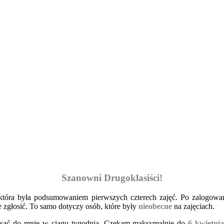
Szanowni Drugoklasiści!
 która była podsumowaniem pierwszych czterech zajęć. Po zalogowan
 zgłosić. To samo dotyczy osób, które były
nieobecne
na zajęciach.
pisać do mnie w ciągu tygodnia. Czekam maksymalnie do
6 kwietni