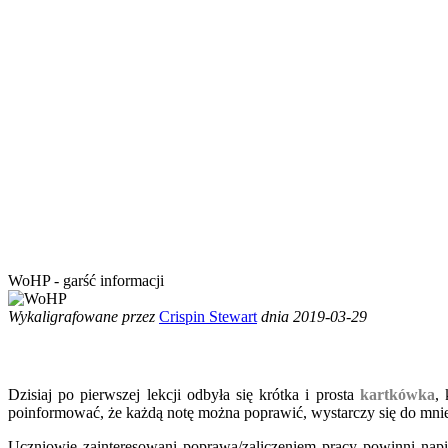
WoHP - garść informacji
Wykaligrafowane przez
Crispin Stewart
dnia 2019-03-29
Dzisiaj po pierwszej lekcji odbyła się krótka i prosta
kartkówka
,
poinformować, że każdą notę można poprawić, wystarczy się do mnie
Uczniowie zainteresowani poprawą/zaliczeniem pracy powinni na