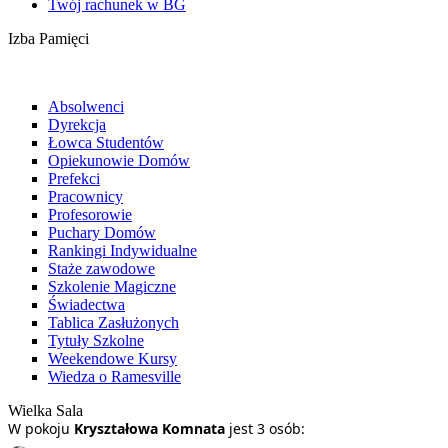
Twój rachunek w BG
Izba Pamięci
Absolwenci
Dyrekcja
Łowca Studentów
Opiekunowie Domów
Prefekci
Pracownicy
Profesorowie
Puchary Domów
Rankingi Indywidualne
Staże zawodowe
Szkolenie Magiczne
Świadectwa
Tablica Zasłużonych
Tytuły Szkolne
Weekendowe Kursy
Wiedza o Ramesville
Wielka Sala
W pokoju
Kryształowa Komnata
jest 3 osób: