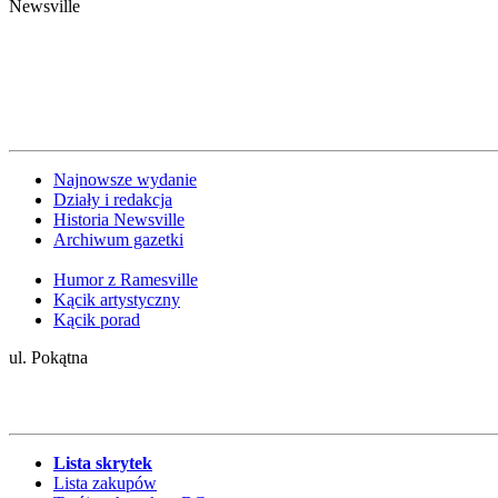
Newsville
Najnowsze wydanie
Działy i redakcja
Historia Newsville
Archiwum gazetki
Humor z Ramesville
Kącik artystyczny
Kącik porad
ul. Pokątna
Lista skrytek
Lista zakupów