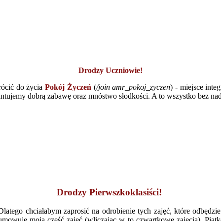
Drodzy Uczniowie!
rócić do życia
Pokój Życzeń
(
/join amr_pokoj_zyczen
) - miejsce int
antujemy dobrą zabawę oraz mnóstwo słodkości. A to wszystko bez nad
Drodzy Pierwszkoklasiści!
Dlatego chciałabym zaprosić na odrobienie tych zajęć, które odbędzie
sumowuje moją część zajęć (wliczając w to czwartkowe zajęcia). Piąt