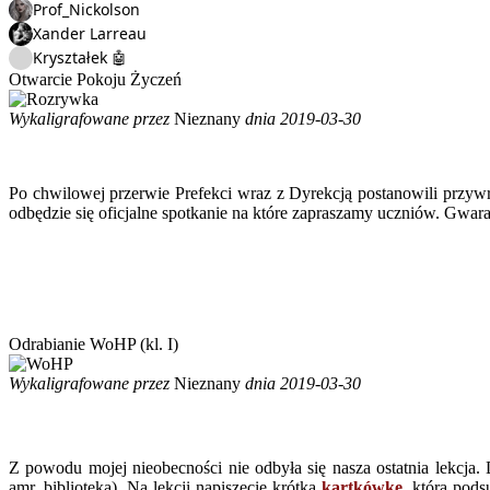
Prof_Nickolson
Xander Larreau
Kryształek 🤖
Otwarcie Pokoju Życzeń
Wykaligrafowane przez
Nieznany
dnia 2019-03-30
Po chwilowej przerwie Prefekci wraz z Dyrekcją postanowili przyw
odbędzie się oficjalne spotkanie na które zapraszamy uczniów. Gwar
Odrabianie WoHP (kl. I)
Wykaligrafowane przez
Nieznany
dnia 2019-03-30
Z powodu mojej nieobecności nie odbyła się nasza ostatnia lekcja. 
amr_biblioteka). Na lekcji napiszecie krótką
kartkówkę
, która pod