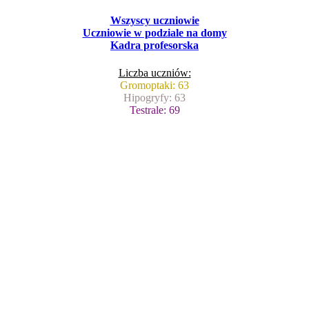
Wszyscy uczniowie
Uczniowie w podziale na domy
Kadra profesorska
Liczba uczniów:
Gromoptaki: 63
Hipogryfy: 63
Testrale: 69