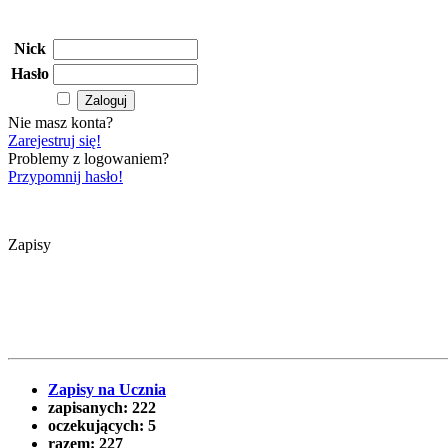
Nick
Hasło
Nie masz konta?
Zarejestruj się!
Problemy z logowaniem?
Przypomnij hasło!
Zapisy
Zapisy na Ucznia
zapisanych:
222
oczekujących:
5
razem:
227