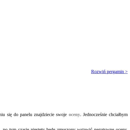
Rozwiń pergamin >
iu się do panelu znajdziecie swoje
oceny
. Jednocześnie chciałbym
a
, po tym czasie niestety będę zmuszony wstawić negatywne oceny.