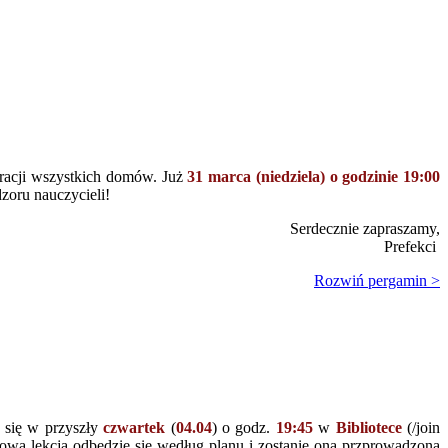
egracji wszystkich domów. Już
31 marca (niedziela) o godzinie 19:00
zoru nauczycieli!
Serdecznie zapraszamy,
Prefekci
Rozwiń pergamin >
 się w przyszły
czwartek
(
04.04
) o godz.
19:45
w
Bibliotece
(/join
kowa lekcja odbędzie się według planu i zostanie ona przprowadzona