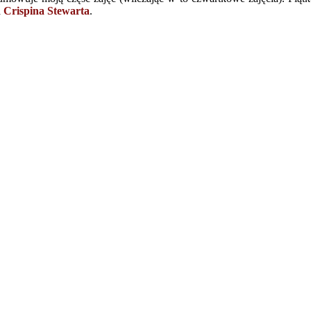
a
Crispina Stewarta
.