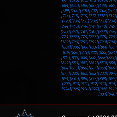
[669]
[670]
[671]
[672]
[673]
[674]
[684]
[685]
[686]
[687]
[688]
[689]
[699]
[700]
[701]
[702]
[703]
[704]
[714]
[715]
[716]
[717]
[718]
[719]
[729]
[730]
[731]
[732]
[733]
[734]
[744]
[745]
[746]
[747]
[748]
[749]
[759]
[760]
[761]
[762]
[763]
[764]
[774]
[775]
[776]
[777]
[778]
[779]
[789]
[790]
[791]
[792]
[793]
[794]
[804]
[805]
[806]
[807]
[808]
[809
[819]
[820]
[821]
[822]
[823]
[824]
[834]
[835]
[836]
[837]
[838]
[839]
[849]
[850]
[851]
[852]
[853]
[854]
[864]
[865]
[866]
[867]
[868]
[869]
[879]
[880]
[881]
[882]
[883]
[884]
[894]
[895]
[896]
[897]
[898]
[899]
[909]
[910]
[911]
[912]
[913]
[914]
[924]
[925]
[926]
[927]
[928]
[929
[939]
[940]