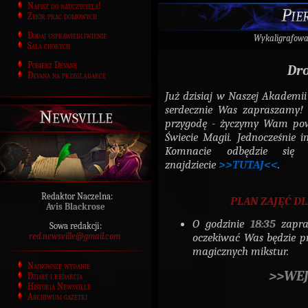
Napisz do nauczyciela!
Pie
Zbiór prac domowych
Dodaj usprawiedliwienie
Wykaligrafow
Sala chorych
Pobierz Devanę
Dro
Devana na przeglądarce
Już dzisiaj w Naszej Akademii
serdecznie Was zapraszamy!
Newsville
przygodę - życzymy Wam pow
Świecie Magii. Jednocześnie 
Komnacie odbędzie si
znajdziecie
>>TUTAJ<<
.
Redaktor Naczelna:
PLAN ZAJĘĆ DL
Avis Blackrose
O godzinie
18:35
zapr
Sowa redakcji:
oczekiwać Was będzie pr
red.newsville@gmail.com
magicznych mikstur.
Najnowsze wydanie
>>
WEJ
Działy i redakcja
Historia Newsville
Archiwum gazetki