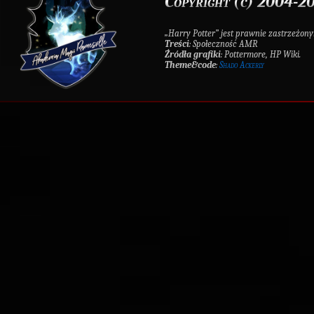
Copyright (c) 2004-20
„Harry Potter” jest prawnie zastrzeż
Treści
: Społeczność AMR
Źródła grafiki
: Pottermore, HP Wiki.
Theme&code
:
Shado Ackerly