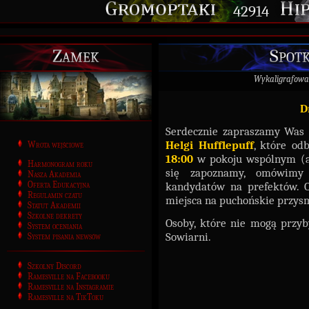
42914
Zamek
Spot
Wykaligrafowa
D
Serdecznie zapraszamy Was
Helgi Hufflepuff
, które od
Wrota wejściowe
18:00
w pokoju wspólnym (amr
Harmonogram roku
się zapoznamy, omówimy 
Nasza Akademia
Oferta Edukacyjna
kandydatów na prefektów. O
Regulamin czatu
miejsca na puchońskie przys
Statut Akademii
Szkolne dekrety
Osoby, które nie mogą przyb
System oceniania
Sowiarni.
System pisania newsów
Szkolny Discord
Ramesville na Facebooku
Ramesville na Instagramie
Ramesville na TikToku