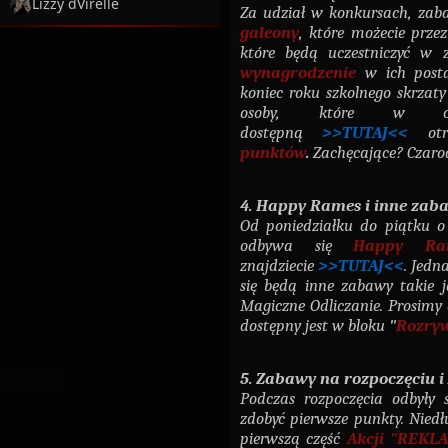
Lizzy dVirelle
Za udział w konkursach, zab
galeony
, które możecie prz
które będą uczestniczyć w 
wynagrodzenie
w ich post
koniec roku szkolnego skrza
osoby, które w cał
dostępną
>>TUTAJ<<
otr
punktów
.
Zachęcające? Czarod
4. Happy Rames i inne zab
Od poniedziałku do piątku o
odbywa się
Happy Ra
znajdziecie
>>TUTAJ<<
. Jedn
się będą inne zabawy takie 
Magiczne Odliczanie. Prosimy
dostępny jest w bloku
"
Rozry
5. Zabawy na rozpoczęciu 
Podczas rozpoczęcia odbyły 
zdobyć pierwsze punkty. Niedł
pierwszą część
Akcji "REKL