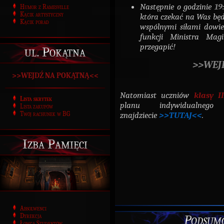
Następnie o godzinie
19
Humor z Ramesville
Kącik artystyczny
która czekać na Was będz
Kącik porad
wspólnymi siłami dowiec
funkcji Ministra Mag
przegapić!
ul. Pokątna
>>WEJ
>>WEJDŹ NA POKĄTNĄ<<
Natomiast uczniów
klasy II
Lista skrytek
planu indywidualnego
Lista zakupów
znajdziecie
>>TUTAJ<<
.
Twój rachunek w BG
Izba Pamięci
Absolwenci
Podsumo
Dyrekcja
Łowca Studentów