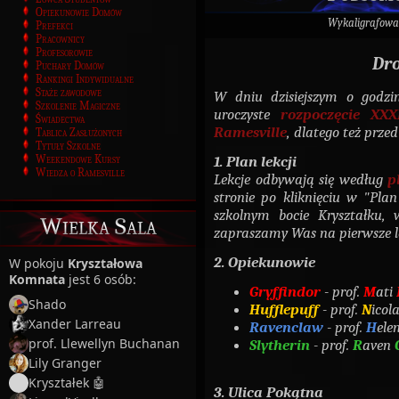
Opiekunowie Domów
Wykaligrafowa
Prefekci
Pracownicy
Profesorowie
Dro
Puchary Domów
Rankingi Indywidualne
Staże zawodowe
W dniu dzisiejszym o godzi
Szkolenie Magiczne
uroczyste
rozpoczęcie XXX
Świadectwa
Ramesville
, dlatego też prz
Tablica Zasłużonych
Tytuły Szkolne
Weekendowe Kursy
1. Plan lekcji
Wiedza o Ramesville
Lekcje odbywają się według
p
stronie po kliknięciu w "Pla
szkolnym bocie Kryształku, 
Wielka Sala
zapraszamy Was na pierwsze l
2. Opiekunowie
W pokoju
Kryształowa
Komnata
jest 6 osób:
Gryffindor
-
prof.
M
ati
Shado
Hufflepuff
-
prof.
N
icol
Xander Larreau
Ravenclaw
-
prof.
H
ele
prof. Llewellyn Buchanan
Slytherin
-
prof.
R
aven
Lily Granger
Kryształek 🤖
3. Ulica Pokątna