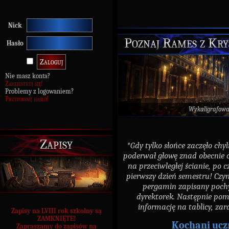
Nick
Poznaj Rames z Krys
Hasło
Nie masz konta?
Zarejestruj się!
Problemy z logowaniem?
Przypomnij hasło!
Wykaligrafow
Zapisy
*Gdy tylko słońce zaczęło chyl
poderwał głowę znad obecnie c
na przeciwległej ścianie, po c
pierwszy dzień semestru! Czy
pergamin zapisany poch
dyrektorek. Następnie pomk
informację na tablicy, za
Zapisy na LVIII rok szkolny są
ZAMKNIĘTE!
Kochani ucz
Zapraszamy do zapisów na