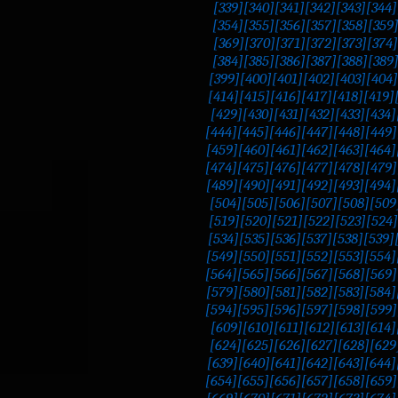
[339]
[340]
[341]
[342]
[343]
[344]
[354]
[355]
[356]
[357]
[358]
[359
[369]
[370]
[371]
[372]
[373]
[374]
[384]
[385]
[386]
[387]
[388]
[389
[399]
[400]
[401]
[402]
[403]
[404]
[414]
[415]
[416]
[417]
[418]
[419]
[429]
[430]
[431]
[432]
[433]
[434]
[444]
[445]
[446]
[447]
[448]
[449]
[459]
[460]
[461]
[462]
[463]
[464]
[474]
[475]
[476]
[477]
[478]
[479]
[489]
[490]
[491]
[492]
[493]
[494]
[504]
[505]
[506]
[507]
[508]
[509
[519]
[520]
[521]
[522]
[523]
[524]
[534]
[535]
[536]
[537]
[538]
[539]
[549]
[550]
[551]
[552]
[553]
[554]
[564]
[565]
[566]
[567]
[568]
[569]
[579]
[580]
[581]
[582]
[583]
[584]
[594]
[595]
[596]
[597]
[598]
[599]
[609]
[610]
[611]
[612]
[613]
[614]
[624]
[625]
[626]
[627]
[628]
[629
[639]
[640]
[641]
[642]
[643]
[644]
[654]
[655]
[656]
[657]
[658]
[659]