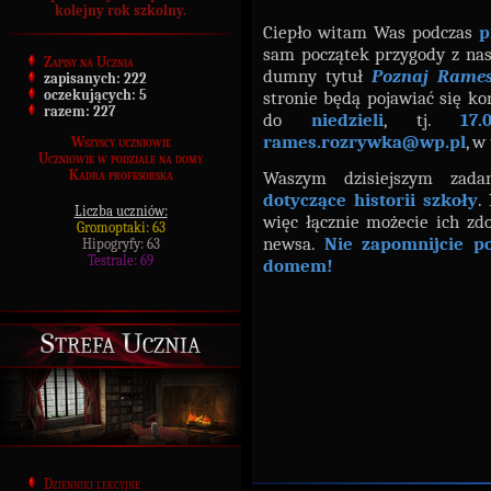
kolejny rok szkolny.
Ciepło witam Was podczas
p
sam początek przygody z n
Zapisy na Ucznia
dumny tytuł
Poznaj Rames
zapisanych:
222
oczekujących:
5
stronie będą pojawiać się ko
razem:
227
do
niedzieli
, tj.
17.
rames.rozrywka@wp.pl
, w
Wszyscy uczniowie
Uczniowie w podziale na domy
Kadra profesorska
Waszym dzisiejszym zad
dotyczące historii szkoły
.
Liczba uczniów:
więc łącznie możecie ich z
Gromoptaki: 63
newsa.
Nie zapomnijcie p
Hipogryfy: 63
Testrale: 69
domem!
Strefa Ucznia
Dzienniki lekcyjne