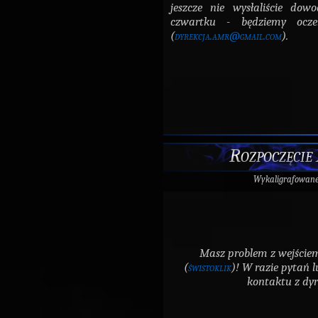
jeszcze nie wysłaliście do
czwartku - będziemy ocze
(
dyrekcja.amr@gmail.com
).
Rozpoczęcie
Wykaligrafowan
Masz problem z wejściem
(
świstoklik
)! W razie pytań 
kontaktu z dyr