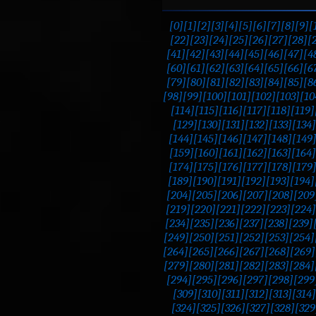
[0]
[1]
[2]
[3]
[4]
[5]
[6]
[7]
[8]
[9]
[
[22]
[23]
[24]
[25]
[26]
[27]
[28]
[
[41]
[42]
[43]
[44]
[45]
[46]
[47]
[4
[60]
[61]
[62]
[63]
[64]
[65]
[66]
[6
[79]
[80]
[81]
[82]
[83]
[84]
[85]
[8
[98]
[99]
[100]
[101]
[102]
[103]
[10
[114]
[115]
[116]
[117]
[118]
[119]
[129]
[130]
[131]
[132]
[133]
[134]
[144]
[145]
[146]
[147]
[148]
[149
[159]
[160]
[161]
[162]
[163]
[164]
[174]
[175]
[176]
[177]
[178]
[179
[189]
[190]
[191]
[192]
[193]
[194]
[204]
[205]
[206]
[207]
[208]
[209
[219]
[220]
[221]
[222]
[223]
[224]
[234]
[235]
[236]
[237]
[238]
[239]
[249]
[250]
[251]
[252]
[253]
[254]
[264]
[265]
[266]
[267]
[268]
[269]
[279]
[280]
[281]
[282]
[283]
[284]
[294]
[295]
[296]
[297]
[298]
[299
[309]
[310]
[311]
[312]
[313]
[314]
[324]
[325]
[326]
[327]
[328]
[329