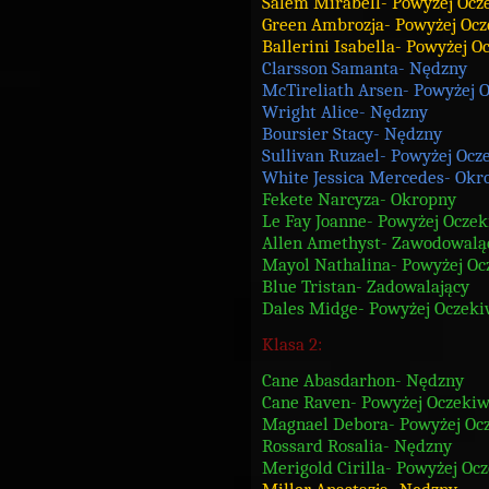
Salem Mirabell- Powyżej Ocz
Green Ambrozja- Powyżej Oc
Ballerini Isabella- Powyżej 
Clarsson Samanta- Nędzny
McTireliath Arsen- Powyżej 
Wright Alice- Nędzny
Boursier Stacy- Nędzny
Sullivan Ruzael- Powyżej Oc
White Jessica Mercedes- Okr
Fekete Narcyza- Okropny
Le Fay Joanne- Powyżej Ocze
Allen Amethyst- Zawodowalą
Mayol Nathalina- Powyżej O
Blue Tristan- Zadowalający
Dales Midge- Powyżej Oczek
Klasa 2:
Cane Abasdarhon- Nędzny
Cane Raven- Powyżej Oczeki
Magnael Debora- Powyżej Oc
Rossard Rosalia- Nędzny
Merigold Cirilla- Powyżej Oc