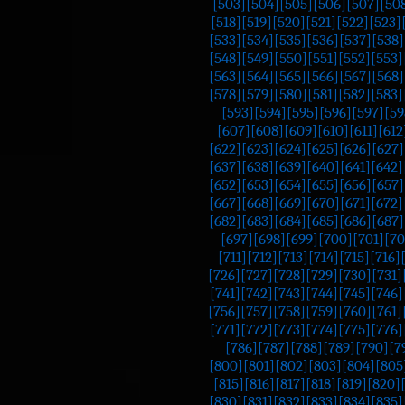
[503]
[504]
[505]
[506]
[507]
[50
[518]
[519]
[520]
[521]
[522]
[523]
[533]
[534]
[535]
[536]
[537]
[538]
[548]
[549]
[550]
[551]
[552]
[553]
[563]
[564]
[565]
[566]
[567]
[568]
[578]
[579]
[580]
[581]
[582]
[583]
[593]
[594]
[595]
[596]
[597]
[59
[607]
[608]
[609]
[610]
[611]
[612
[622]
[623]
[624]
[625]
[626]
[627]
[637]
[638]
[639]
[640]
[641]
[642]
[652]
[653]
[654]
[655]
[656]
[657]
[667]
[668]
[669]
[670]
[671]
[672]
[682]
[683]
[684]
[685]
[686]
[687]
[697]
[698]
[699]
[700]
[701]
[70
[711]
[712]
[713]
[714]
[715]
[716]
[726]
[727]
[728]
[729]
[730]
[731]
[741]
[742]
[743]
[744]
[745]
[746]
[756]
[757]
[758]
[759]
[760]
[761]
[771]
[772]
[773]
[774]
[775]
[776]
[786]
[787]
[788]
[789]
[790]
[7
[800]
[801]
[802]
[803]
[804]
[805
[815]
[816]
[817]
[818]
[819]
[820]
[830]
[831]
[832]
[833]
[834]
[835]