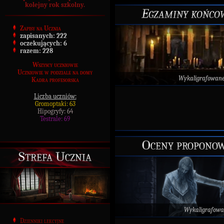
kolejny rok szkolny.
Egzaminy końcow
Zapisy na Ucznia
zapisanych:
222
oczekujących:
6
razem:
228
Wszyscy uczniowie
Uczniowie w podziale na domy
Wykaligrafowan
Kadra profesorska
Liczba uczniów:
Gromoptaki: 63
Hipogryfy: 64
Testrale: 69
Oceny proponow
Strefa Ucznia
Wykaligrafowa
Dzienniki lekcyjne