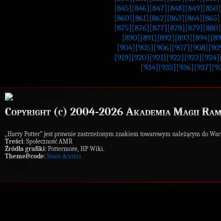
[845]
[846]
[847]
[848]
[849]
[850]
[860]
[861]
[862]
[863]
[864]
[865]
[875]
[876]
[877]
[878]
[879]
[880]
[890]
[891]
[892]
[893]
[894]
[89
[904]
[905]
[906]
[907]
[908]
[90
[919]
[920]
[921]
[922]
[923]
[924]
[934]
[935]
[936]
[937]
[9
Copyright (c) 2004-2026 Akademia Magii Ram
„Harry Potter” jest prawnie zastrzeżonym znakiem towarowym należącym do War
Treści
: Społeczność AMR
Źródła grafiki
: Pottermore, HP Wiki.
Theme&code
:
Shado Ackerly