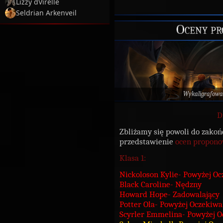
Lizzy dVirelle
Seldrian Arkenveil
Oceny pr
Wykaligrafowa
D
Zbliżamy się powoli do zakoń
przedstawienie
ocen propono
Klasa 1:
Nickoloson Kylie- Powyżej O
Black Caroline- Nędzny
Howard Hope- Zadowalający
Potter Ola- Powyżej Oczekiw
Scyrler Emmelina- Powyżej 