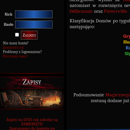
natomiast w rozwinięciu ne
Odliczanie
oraz
Potterville.
Nick
Klasyfikacja Domów po tyg
Hasło
następująco:
Gr
Hu
Nie masz konta?
R
Zarejestruj się!
Problemy z logowaniem?
Sl
Przypomnij hasło!
Zapisy
Podsumowanie
Magiczneg
zostaną dodane już
Zapisy na LVIII rok szkolny są
ZAMKNIĘTE!
Zapraszamy do zapisów na