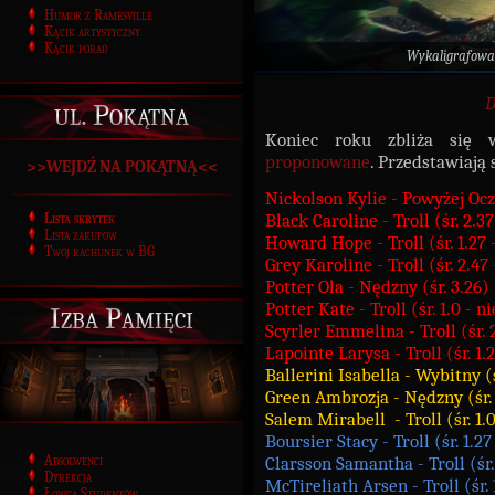
Humor z Ramesville
Kącik artystyczny
Kącik porad
Wykaligrafowa
D
ul. Pokątna
Koniec roku zbliża się
proponowane
. Przedstawiają 
>>WEJDŹ NA POKĄTNĄ<<
Nickolson Kylie - Powyżej Ocz
Black Caroline - Troll (śr. 2.3
Lista skrytek
Lista zakupów
Howard Hope - Troll (śr. 1.27
Twój rachunek w BG
Grey Karoline - Troll (śr. 2.47
Potter Ola - Nędzny (śr. 3.26)
Potter Kate - Troll (śr. 1.0 - 
Izba Pamięci
Scyrler Emmelina - Troll (śr. 
Lapointe Larysa - Troll (śr. 1.
Ballerini Isabella - Wybitny (ś
Green Ambrozja - Nędzny (śr.
Salem Mirabell - Troll (śr. 1.
Boursier Stacy - Troll (śr. 1.2
Absolwenci
Clarsson Samantha - Troll (śr.
Dyrekcja
McTireliath Arsen - Troll (śr. 
Łowca Studentów