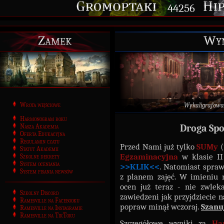
44256
Zamek
Wyn
Wrota wejściowe
Wykaligrafowa
Harmonogram roku
Nasza Akademia
Droga Spo
Oferta Edukacyjna
Regulamin czatu
Przed Nami już tylko
SUMy
(
Statut Akademii
Egzaminacyjna
w klasie I
Szkolne dekrety
System oceniania
>>KLIK<<
. Natomiast spraw
System pisania newsów
z planem zajęć. W imieniu 
ocen już teraz - nie zwlek
Szkolny Discord
zawiedzeni jak przyjdziecie 
Ramesville na Facebooku
popraw minął wczoraj.
Szanu
Ramesville na Instagramie
Ramesville na TikToku
Szczegółowe wyniki za
Ha