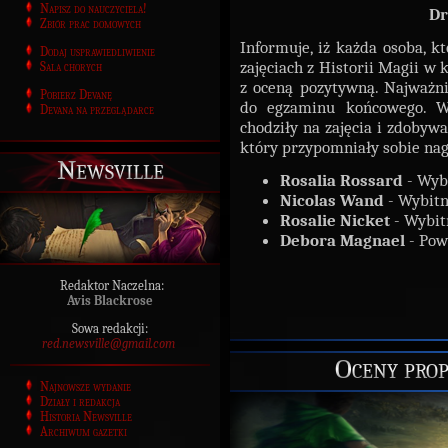
Napisz do nauczyciela!
Dr
Zbiór prac domowych
Informuje, iż każda osoba, k
Dodaj usprawiedliwienie
zajęciach z Historii Magii w 
Sala chorych
z oceną pozytywną. Najważni
Pobierz Devanę
do egzaminu końcowego. Wi
Devana na przeglądarce
chodziły na zajęcia i zdobywa
który przypomniały sobie nagl
Newsville
Rosalia Rossard
- Wyb
Nicolas Wand
- Wybitn
Rosalie Nicket
- Wybit
Debora Magnael
- Pow
Redaktor Naczelna:
Avis Blackrose
Sowa redakcji:
red.newsville@gmail.com
Oceny pro
Najnowsze wydanie
Działy i redakcja
Historia Newsville
Archiwum gazetki