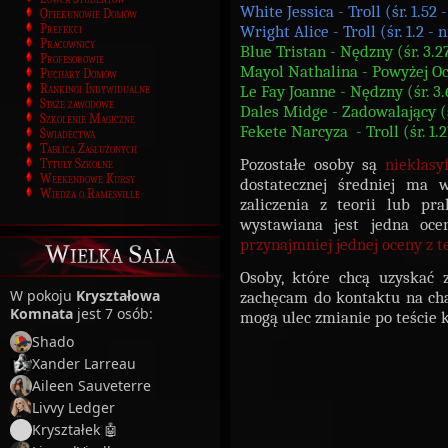
White Jessica - Troll (śr. 1.52
Opiekunowie Domów
Prefekci
Wright Alice - Troll (śr. 1.2 - 
Pracownicy
Blue Tristan - Nędzny (śr. 3.2
Profesorowie
Mayol Nathalina - Powyżej Oc
Puchary Domów
Rankingi Indywidualne
Le Fay Joanne - Nędzny (śr. 3.
Staże zawodowe
Dales Midge - Zadowalający (ś
Szkolenie Magiczne
Fekete Narcyza - Troll (śr. 1.
Świadectwa
Tablica Zasłużonych
Pozostałe osoby są
nieklasy
Tytuły Szkolne
Weekendowe Kursy
dostatecznej średniej ma 
Wiedza o Ramesville
zaliczenia z teorii lub pr
wystawiana jest jedna oc
przynajmniej jednej oceny z te
Wielka Sala
Osoby, które chcą uzyskać z
W pokoju
Kryształowa
zachęcam do kontaktu na cha
Komnata
jest 7 osób:
mogą ulec zmianie po teście
Shado
Xander Larreau
Aileen Sauveterre
Livvy Ledger
Kryształek 🤖