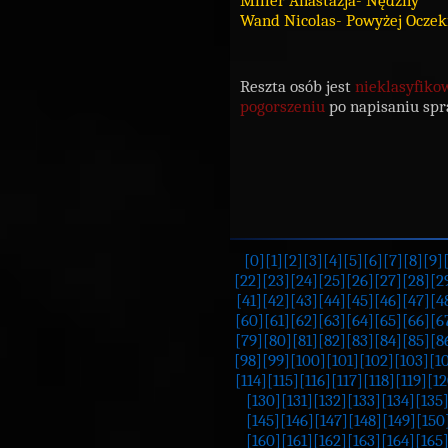
Miller Anastazja- Nędzny
Wand Nicolas- Powyżej Ocze
Reszta osób jest
nieklasyfiko
pogorszeniu
po napisaniu spr
[0]
[1]
[2]
[3]
[4]
[5]
[6]
[7]
[8]
[9]
[22]
[23]
[24]
[25]
[26]
[27]
[28]
[2
[41]
[42]
[43]
[44]
[45]
[46]
[47]
[4
[60]
[61]
[62]
[63]
[64]
[65]
[66]
[6
[79]
[80]
[81]
[82]
[83]
[84]
[85]
[8
[98]
[99]
[100]
[101]
[102]
[103]
[1
[114]
[115]
[116]
[117]
[118]
[119]
[12
[130]
[131]
[132]
[133]
[134]
[135
[145]
[146]
[147]
[148]
[149]
[150
[160]
[161]
[162]
[163]
[164]
[165