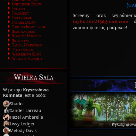
Opiekunowie Domów
[UZ
Prefekci
Pracownicy
Screeny oraz wyjaśnien
Profesorowie
taylor.lily21@gmail.com
Puchary Domów
zapomnijcie się podpisać!
Rankingi Indywidualne
Staże zawodowe
Szkolenie Magiczne
Świadectwa
Tablica Zasłużonych
Tytuły Szkolne
Weekendowe Kursy
Wiedza o Ramesville
Wielka Sala
W pokoju
Kryształowa
Komnata
jest 8 osób:
Shado
Xander Larreau
Hazel Ambarella
Livvy Ledger
Wykaligrafowa
Melody Davis