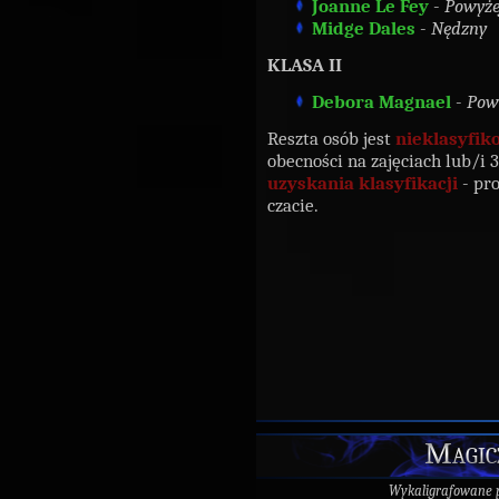
Joanne Le Fey
-
Powyże
Midge Dales
-
Nędzny
KLASA II
Debora Magnael
-
Pow
Reszta osób jest
nieklasyfi
obecności na zajęciach lub/i 
uzyskania klasyfikacji
- pro
czacie.
Magic
Wykaligrafowane 