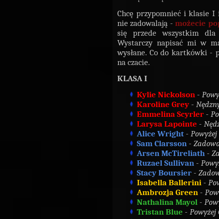
Chcę przypomnieć i klasie I i
nie zadowalają -
możecie po
się przede wszystkim dla
Wystarczy napisać mi w mai
wysłane. Co do kartkówki - 
na czacie.
KLASA I
Kylie Nickolson
-
Powy
Karoline Grey
-
Nędzn
Emmelina Scyrler
-
Po
Larysa Lapointe
-
Nęd
Alice Wright
-
Powyżej
Sam Clarsson
-
Zadowa
Arsen McTireliath
-
Z
Ruzael Sullivan
-
Powyż
Stacy Boursier
-
Zadow
Isabella Ballerini
-
Po
Ambrozja Green
-
Pow
Nathalina Mayol
-
Pow
Tristan Blue
-
Powyżej