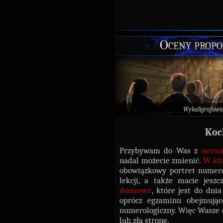
Oceny prop
Wykaligrafowa
Koc
Przybywam do Was z
ocen
nadal możecie zmienić.
W kla
obowiązkowy portret numerol
lekcji, a także macie jes
domowe
, które jest do dn
oprócz egzaminu obejmując
numerologiczny. Więc Wasze
lub złą stronę.