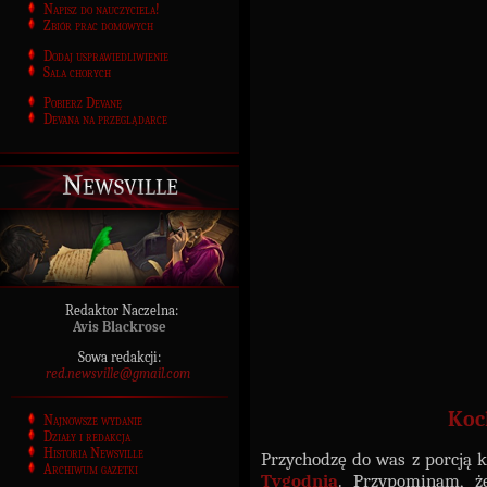
Napisz do nauczyciela!
Zbiór prac domowych
Dodaj usprawiedliwienie
Sala chorych
Pobierz Devanę
Devana na przeglądarce
Newsville
Redaktor Naczelna:
Avis Blackrose
Sowa redakcji:
red.newsville@gmail.com
Koc
Najnowsze wydanie
Działy i redakcja
Historia Newsville
Przychodzę do was z porcją
Archiwum gazetki
Tygodnia
. Przypominam, ż