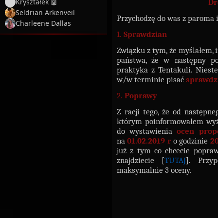
Dr
Kryształek 🤖
Seldrian Arkenveil
Przychodzę do was z paroma 
Charleene Dallas
1.
Sprawdzian
Związku z tym, że myślałem, 
państwa, że w następny po
praktyka z Tentakuli. Niest
w/w terminie pisać
sprawdz
2.
Poprawy
Z racji tego, że od następn
którym poinformowałem wyże
do wystawienia
ocen
prop
na
01.02.2019 r
o godzinie
2
już z tym co chcecie popraw
znajdziecie [
TUTAJ
]. Przy
maksymalnie 3 oceny.