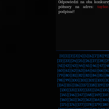
Odpowiedzi na oba konkursy
północy na adres:
taylor
podpisać!
[0]
[1]
[2]
[3]
[4]
[5]
[6]
[7]
[8]
[9]
[22]
[23]
[24]
[25]
[26]
[27]
[28]
[2
[41]
[42]
[43]
[44]
[45]
[46]
[47]
[4
[60]
[61]
[62]
[63]
[64]
[65]
[66]
[6
[79]
[80]
[81]
[82]
[83]
[84]
[85]
[8
[98]
[99]
[100]
[101]
[102]
[103]
[1
[114]
[115]
[116]
[117]
[118]
[119]
[12
[130]
[131]
[132]
[133]
[134]
[135
[145]
[146]
[147]
[148]
[149]
[150
[160]
[161]
[162]
[163]
[164]
[165
[175]
[176]
[177]
[178]
[179]
[180