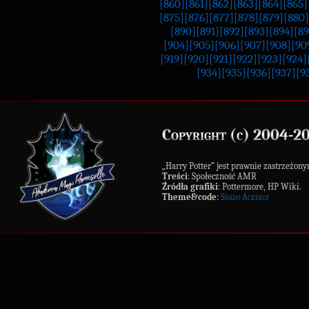
[860]
[861]
[862]
[863]
[864]
[865]
[875]
[876]
[877]
[878]
[879]
[880]
[890]
[891]
[892]
[893]
[894]
[89
[904]
[905]
[906]
[907]
[908]
[90
[919]
[920]
[921]
[922]
[923]
[924]
[934]
[935]
[936]
[937]
[9
Copyright (c) 2004-2
„Harry Potter” jest prawnie zastrzeż
Treści
: Społeczność AMR
Źródła grafiki
: Pottermore, HP Wiki.
Theme&code
:
Shado Ackerly