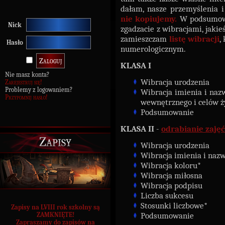
dałam, nasze przemyślenia 
nie kopiujemy.
W podsumowa
Nick
zgadzacie z wibracjami, jakie
zamieszczam
listę wibracji
,
Hasło
numerologicznym.
KLASA I
Nie masz konta?
Wibracja urodzenia
Zarejestruj się!
Problemy z logowaniem?
Wibracja imienia i nazw
Przypomnij hasło!
wewnętrznego i celów 
Podsumowanie
KLASA II
-
odrabianie zajęć 
Zapisy
Wibracja urodzenia
Wibracja imienia i nazwis
Wibracja koloru*
Wibracja miłosna
Wibracja podpisu
Liczba sukcesu
Stosunki liczbowe*
Zapisy na LVIII rok szkolny są
Podsumowanie
ZAMKNIĘTE!
Zapraszamy do zapisów na