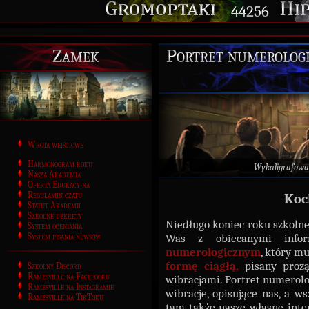
44256
Zamek
Portret numerologic
Wrota wejściowe
Harmonogram roku
Wykaligrafowa
Nasza Akademia
Oferta Edukacyjna
Regulamin czatu
Koc
Statut Akademii
Szkolne dekrety
Niedługo koniec roku szkoln
System oceniania
System pisania newsów
Was z obiecanymi inf
numerologicznym
, który m
formę ciągłą,
pisany proz
Szkolny Discord
Ramesville na Facebooku
wibracjami. Portret numerolog
Ramesville na Instagramie
wibracje, opisujące nas, a 
Ramesville na TikToku
tam także nasze własne inter