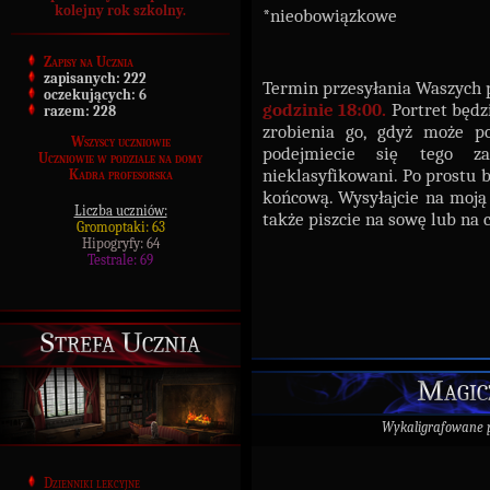
kolejny rok szkolny.
*nieobowiązkowe
Zapisy na Ucznia
zapisanych:
222
Termin przesyłania Waszych 
oczekujących:
6
godzinie 18:00.
Portret będz
razem:
228
zrobienia go, gdyż może p
Wszyscy uczniowie
podejmiecie się tego za
Uczniowie w podziale na domy
nieklasyfikowani. Po prostu 
Kadra profesorska
końcową. Wysyłajcie na moj
Liczba uczniów:
także piszcie na sowę lub na c
Gromoptaki: 63
Hipogryfy: 64
Testrale: 69
Strefa Ucznia
Magic
Wykaligrafowane 
Dzienniki lekcyjne