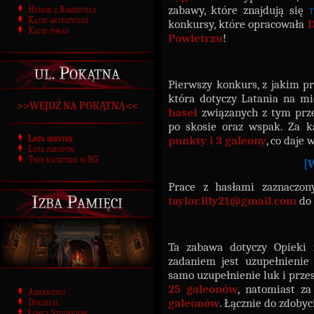
zabawy, które znajdują się
t
Humor z Ramesville
Kącik artystyczny
konkursy, które opracowała
Kącik porad
Powietrzu
!
ul. Pokątna
Pierwszy konkurs, z jakim p
która dotyczy Latania na m
>>WEJDŹ NA POKĄTNĄ<<
haseł
związanych z tym prz
po skosie oraz wspak. Za k
punkty i 3 galeony
, co daj
Lista skrytek
Lista zakupów
Twój rachunek w BG
[
Prace z hasłami zaznaczon
Izba Pamięci
taylor.lily21@gmail.com
do 
Ta zabawa dotyczy Opieki
zadaniem jest uzupełnienie 
samo uzupełnienie luk i prze
25 galeonów
, natomiast z
Absolwenci
galeonów
. Łącznie do zdoby
Dyrekcja
Łowca Studentów