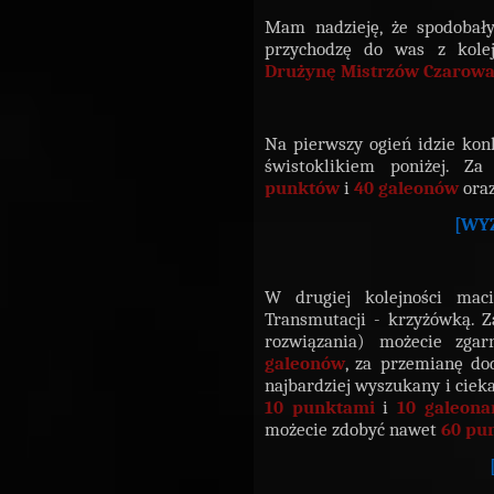
Mam nadzieję, że spodobały
przychodzę do was z kole
Drużynę Mistrzów Czarowa
Na pierwszy ogień idzie konk
świstoklikiem poniżej. Z
punktów
i
40 galeonów
oraz
[WY
W drugiej kolejności mac
Transmutacji - krzyżówką. Za
rozwiązania) możecie zga
galeonów
, za przemianę d
najbardziej wyszukany i ciek
10 punktami
i
10 galeona
możecie zdobyć nawet
60 pu