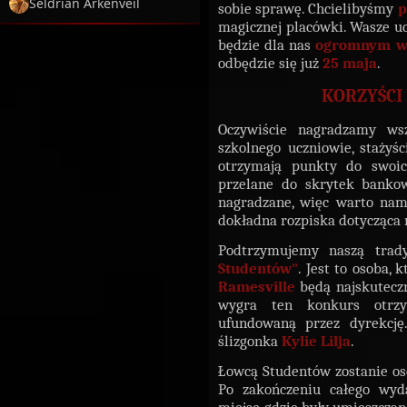
Seldrian Arkenveil
sobie sprawę. Chcielibyśmy
p
magicznej placówki. Wasze 
będzie dla nas
ogromnym w
odbędzie się już
25 maja
.
KORZYŚCI
Oczywiście nagradzamy ws
szkolnego uczniowie, stażyś
otrzymają punkty do swoic
przelane do skrytek bankow
nagradzane, więc warto nam
dokładna rozpiska dotycząca 
Podtrzymujemy naszą trad
Studentów"
. Jest to osoba,
Ramesville
będą najskuteczn
wygra ten konkurs otrz
ufundowaną przez dyrekcję
ślizgonka
Kylie Lilja
.
Łowcą Studentów zostanie oso
Po zakończeniu całego wyd