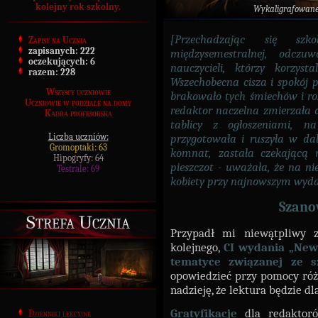
kolejny rok szkolny.
Wykaligrafowan
[Przechadzając się szk
Zapisy na Ucznia
zapisanych:
222
międzysemestralnej, odczu
oczekujących:
6
nauczycieli, którzy korzyst
razem:
228
Wszechobecna cisza i spokój 
Wszyscy uczniowie
brakowało tych śmiechów i 
Uczniowie w podziale na domy
redaktor naczelna zmierzała 
Kadra profesorska
tablicy z ogłoszeniami, na
Liczba uczniów:
przygotowała i ruszyła w dal
Gromoptaki: 63
komnat, zastała czekającą 
Hipogryfy: 64
pieszczot - uważała, że na nie
Testrale: 69
kobiety przy najnowszym wydan
Szano
Strefa Ucznia
Przypadł mi niewątpliwy z
kolejnego,
CI wydania „News
tematyce związanej ze s
opowiedzieć przy pomocy róż
nadzieję, że lektura będzie d
Gratyfikacje
dla redaktor
Dzienniki lekcyjne