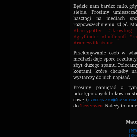
Będzie nam bardzo miło, gdy
siebie. Prosimy umieszcza
hasztagi na mediach sp
rozpowszechnieniu zdjęć. Mo
#harrypotter #jkrowling
#gryffindor #hufflepuff #r
#ramesville #amr
.
Przekonywanie osób w wiad
mediach daje spore rezultaty
zbyt dużego spamu. Polecam
kontami, które chciałby na
wystarczy do nich napisać.
Prosimy pamiętać o tym
udostępnionych linków na st
sowę (
dyrekcja.amr@gmail.com
do
1 czerwca
. Należy to umi
Mate
[RE
[RE