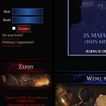
Nick
Hasło
Nie masz konta?
Zarejestruj się!
Problemy z logowaniem?
Przypomnij hasło!
Zapisy
Weno, p
Zapisy na LVIII rok szkolny są
ZAMKNIĘTE!
Zapraszamy do zapisów na