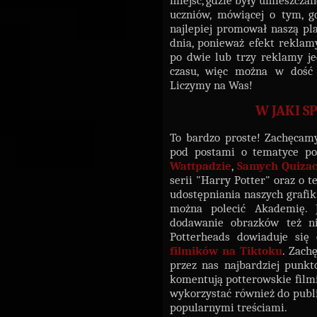
miejsc, gdzie były umieszczan
uczniów, mówiącej o tym, g
najlepiej promował naszą pla
dnia, ponieważ efekt reklam
po dwie lub trzy reklamy je
czasu, więc można w dość 
Liczymy na Was!
W JAKI 
To bardzo proste! Zachęcam
pod postami o tematyce po
Wattpadzie
,
Samych Quiza
serii "Harry Potter" oraz o 
udostępniania naszych graf
można polecić Akademię. 
dodawanie obrazków też nie
Potterheads dowiaduje się
filmików na Tiktoku
. Zach
przez nas najbardziej punkt
komentują potterowskie filmi
wykorzystać również do publ
popularnymi treściami.