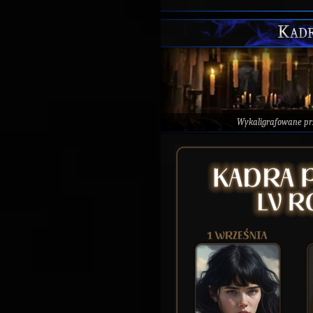
Kadr
Wykaligrafowane p