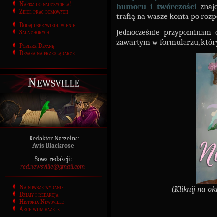
Napisz do nauczyciela!
humoru i twórczości
znaj
Zbiór prac domowych
trafią na wasze konta po roz
Dodaj usprawiedliwienie
Jednocześnie przypominam 
Sala chorych
zawartym w formularzu, któr
Pobierz Devanę
Devana na przeglądarce
Newsville
Redaktor Naczelna:
Avis Blackrose
Sowa redakcji:
red.newsville@gmail.com
Najnowsze wydanie
(Kliknij na ok
Działy i redakcja
Historia Newsville
Archiwum gazetki