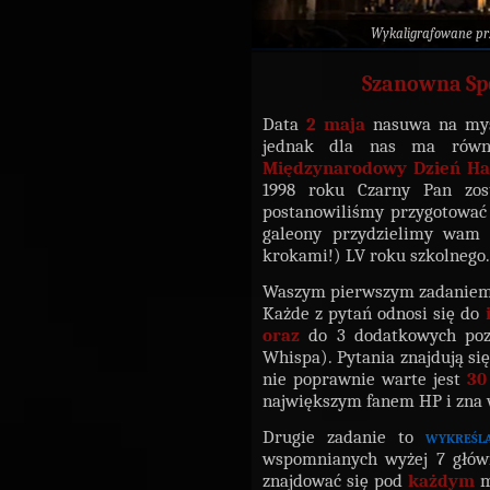
Wykaligrafowane p
Szanowna Sp
Data
2 maja
nasuwa na my
jednak dla nas ma rów
Międzynarodowy Dzień Har
1998 roku Czarny Pan zo
postanowiliśmy przygotować
galeony przydzielimy wam p
krokami!) LV roku szkolnego
Waszym pierwszym zadaniem
Każde z pytań odnosi się do
oraz
do 3 dodatkowych pozy
Whispa). Pytania znajdują si
nie poprawnie warte jest
30
największym fanem HP i zna 
Drugie zadanie to
wykreśl
wspomnianych wyżej 7 głów
znajdować się pod
każdym
m