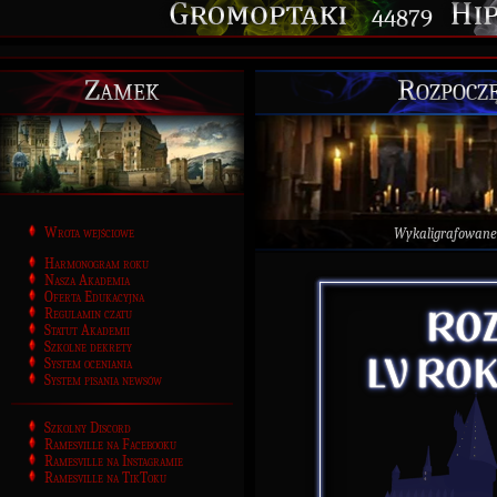
44879
Zamek
Rozpoczę
Wrota wejściowe
Wykaligrafowane
Harmonogram roku
Nasza Akademia
Oferta Edukacyjna
Regulamin czatu
Statut Akademii
Szkolne dekrety
System oceniania
System pisania newsów
Szkolny Discord
Ramesville na Facebooku
Ramesville na Instagramie
Ramesville na TikToku