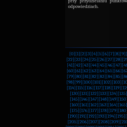
przy przydzielaniu punktów
odpowiedziach.
[0]
[1]
[2]
[3]
[4]
[5]
[6]
[7]
[8]
[9]
[22]
[23]
[24]
[25]
[26]
[27]
[28]
[2
[41]
[42]
[43]
[44]
[45]
[46]
[47]
[4
[60]
[61]
[62]
[63]
[64]
[65]
[66]
[6
[79]
[80]
[81]
[82]
[83]
[84]
[85]
[8
[98]
[99]
[100]
[101]
[102]
[103]
[1
[114]
[115]
[116]
[117]
[118]
[119]
[12
[130]
[131]
[132]
[133]
[134]
[135
[145]
[146]
[147]
[148]
[149]
[150
[160]
[161]
[162]
[163]
[164]
[165
[175]
[176]
[177]
[178]
[179]
[180
[190]
[191]
[192]
[193]
[194]
[195]
[205]
[206]
[207]
[208]
[209]
[21