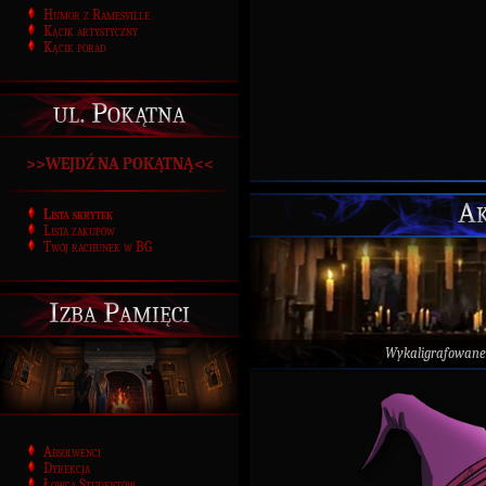
Humor z Ramesville
Kącik artystyczny
Kącik porad
ul. Pokątna
>>WEJDŹ NA POKĄTNĄ<<
Ak
Lista skrytek
Lista zakupów
Twój rachunek w BG
Izba Pamięci
Wykaligrafowane
Absolwenci
Dyrekcja
Łowca Studentów