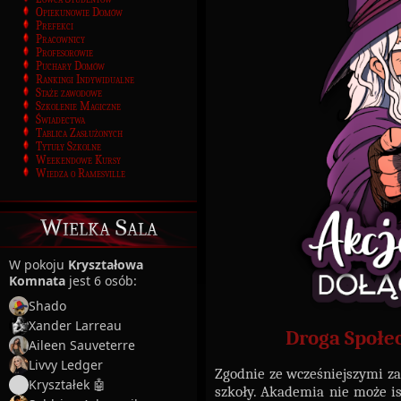
Opiekunowie Domów
Prefekci
Pracownicy
Profesorowie
Puchary Domów
Rankingi Indywidualne
Staże zawodowe
Szkolenie Magiczne
Świadectwa
Tablica Zasłużonych
Tytuły Szkolne
Weekendowe Kursy
Wiedza o Ramesville
Wielka Sala
W pokoju
Kryształowa
Komnata
jest 6 osób:
Shado
Xander Larreau
Droga Społe
Aileen Sauveterre
Livvy Ledger
Zgodnie ze wcześniejszymi z
Kryształek 🤖
szkoły. Akademia nie może is