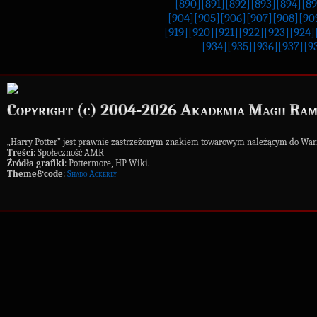
[890]
[891]
[892]
[893]
[894]
[89
[904]
[905]
[906]
[907]
[908]
[90
[919]
[920]
[921]
[922]
[923]
[924]
[934]
[935]
[936]
[937]
[9
Copyright (c) 2004-2026 Akademia Magii Ram
„Harry Potter” jest prawnie zastrzeżonym znakiem towarowym należącym do War
Treści
: Społeczność AMR
Źródła grafiki
: Pottermore, HP Wiki.
Theme&code
:
Shado Ackerly