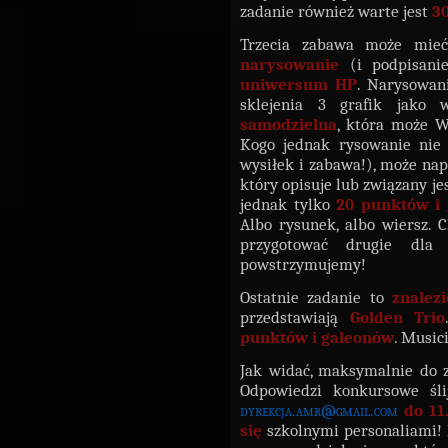
zadanie również warte jest
3
Trzecia zabawa może mi
narysowanie
(i podpisan
uniwersum HP
. Narysowan
sklejenia 3 grafik jako w
samodzielna
, która może 
Kogo jednak rysowanie nie p
wysiłek i zabawa!), może na
który opisuje lub związany jes
jednak tylko
20 punktów i
Albo rysunek, albo wiersz. 
przygotować drugie dla 
powstrzymujemy!
Ostatnie zadanie to
znalez
przedstawiają
Golden Trio
punktów i galeonów
. Music
Jak widać, maksymalnie do z
Odpowiedzi konkursowe śli
dyrekcja.amr@gmail.com
do 11
się
szkolnymi personaliami!