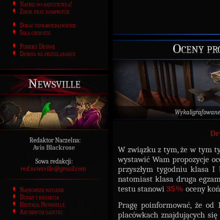
Napisz do nauczyciela!
Zbiór prac domowych
Dodaj usprawiedliwienie
Sala chorych
Oceny p
Pobierz Devanę
Devana na przeglądarce
Newsville
Wykaligrafowane
Dr
Redaktor Naczelna:
Avis Blackrose
W związku z tym, że w tym t
wystawić Wam propozycje oce
Sowa redakcji:
przyszłym tygodniu klasa I
red.newsville@gmail.com
natomiast klasa druga egzam
testu stanowi
35%
oceny ko
Najnowsze wydanie
Działy i redakcja
Pragę poinformować, że od 
Historia Newsville
Archiwum gazetki
placówkach znajdujących się 