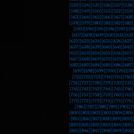
[533]
[534]
[535]
[536]
[537]
[538]
[548]
[549]
[550]
[551]
[552]
[553]
[563]
[564]
[565]
[566]
[567]
[568]
[578]
[579]
[580]
[581]
[582]
[583]
[593]
[594]
[595]
[596]
[597]
[59
[607]
[608]
[609]
[610]
[611]
[612
[622]
[623]
[624]
[625]
[626]
[627]
[637]
[638]
[639]
[640]
[641]
[642]
[652]
[653]
[654]
[655]
[656]
[657]
[667]
[668]
[669]
[670]
[671]
[672]
[682]
[683]
[684]
[685]
[686]
[687]
[697]
[698]
[699]
[700]
[701]
[70
[711]
[712]
[713]
[714]
[715]
[716]
[726]
[727]
[728]
[729]
[730]
[731]
[741]
[742]
[743]
[744]
[745]
[746]
[756]
[757]
[758]
[759]
[760]
[761]
[771]
[772]
[773]
[774]
[775]
[776]
[786]
[787]
[788]
[789]
[790]
[7
[800]
[801]
[802]
[803]
[804]
[805
[815]
[816]
[817]
[818]
[819]
[820]
[830]
[831]
[832]
[833]
[834]
[835]
[845]
[846]
[847]
[848]
[849]
[850]