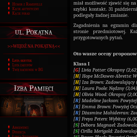
miał możliwość zjawić się na
Humor z Ramesville
szybki kontakt. 31 paździer
Kącik artystyczny
Kącik porad
podlegały żadnej zmianie.
Zagadnienia na egzamin dla
ul. Pokątna
stronie przedmiotowej. K
przygotowanych pytań.
>>WEJDŹ NA POKĄTNĄ<<
Oto wasze oceny proponow
Lista skrytek
Klasa I
Lista zakupów
[
G
] Livia Potter: Okropny (2,62
Twój rachunek w BG
[
H
] Hope McDawes-Abrette: Wy
[
H
] Iza Brown: Zadowalający (
Izba Pamięci
[
H
] Laura Poole: Nędzny (3,04
[
H
] Olivia Wood: Okropny (2,0
[
R
] Madeline Jackson: Powyżej
[
R
] Emma Brown: Powyżej Ocz
[
R
] Dżasmine Mahidevran: Zad
[
R
] Freya Peters: Wybitny (6,0
[
S
] Debora Magnael: Zadowala
Absolwenci
[
S
] Cirilla Merigold: Zadowalaj
Dyrekcja
Łowca Studentów