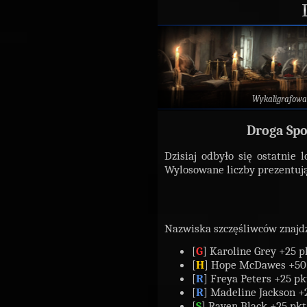
Wykaligrafowa
Droga Spo
Dzisiaj odbyło się ostatnie
Wylosowane liczby prezentują
Nazwiska szczęśliwców znajdz
[
G
] Karoline Grey +25 p
[
H
] Hope McDawes +50 
[
R
] Freya Peters +25 pk
[
R
] Madeline Jackson +
[
S
] Raven Black +25 pkt