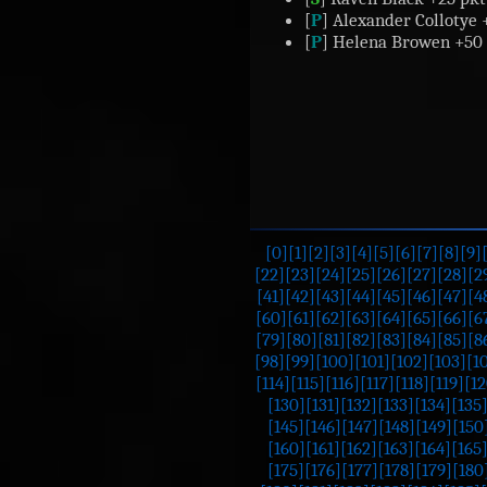
[
P
] Alexander Collotye 
[
P
] Helena Browen +50 
[0]
[1]
[2]
[3]
[4]
[5]
[6]
[7]
[8]
[9]
[22]
[23]
[24]
[25]
[26]
[27]
[28]
[2
[41]
[42]
[43]
[44]
[45]
[46]
[47]
[4
[60]
[61]
[62]
[63]
[64]
[65]
[66]
[6
[79]
[80]
[81]
[82]
[83]
[84]
[85]
[8
[98]
[99]
[100]
[101]
[102]
[103]
[1
[114]
[115]
[116]
[117]
[118]
[119]
[12
[130]
[131]
[132]
[133]
[134]
[135
[145]
[146]
[147]
[148]
[149]
[150
[160]
[161]
[162]
[163]
[164]
[165
[175]
[176]
[177]
[178]
[179]
[180