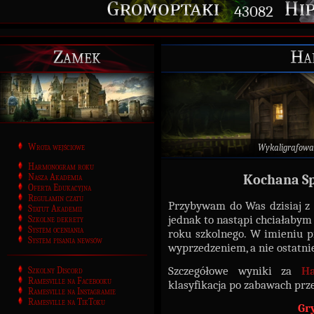
43082
Zamek
Ha
Wrota wejściowe
Wykaligrafowa
Harmonogram roku
Nasza Akademia
Kochana Sp
Oferta Edukacyjna
Regulamin czatu
Przybywam do Was dzisiaj
Statut Akademii
jednak to nastąpi chciałabym
Szkolne dekrety
System oceniania
roku szkolnego. W imieniu pr
System pisania newsów
wyprzedzeniem, a nie ostatni
Szczegółowe wyniki za
H
Szkolny Discord
Ramesville na Facebooku
klasyfikacja po zabawach prz
Ramesville na Instagramie
Ramesville na TikToku
Gr