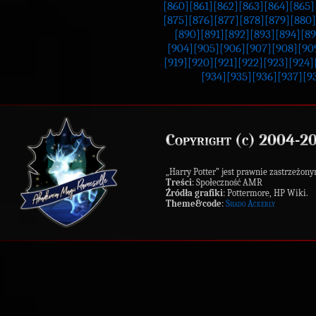
[860]
[861]
[862]
[863]
[864]
[865]
[875]
[876]
[877]
[878]
[879]
[880]
[890]
[891]
[892]
[893]
[894]
[89
[904]
[905]
[906]
[907]
[908]
[90
[919]
[920]
[921]
[922]
[923]
[924]
[934]
[935]
[936]
[937]
[9
Copyright (c) 2004-2
„Harry Potter” jest prawnie zastrzeż
Treści
: Społeczność AMR
Źródła grafiki
: Pottermore, HP Wiki.
Theme&code
:
Shado Ackerly