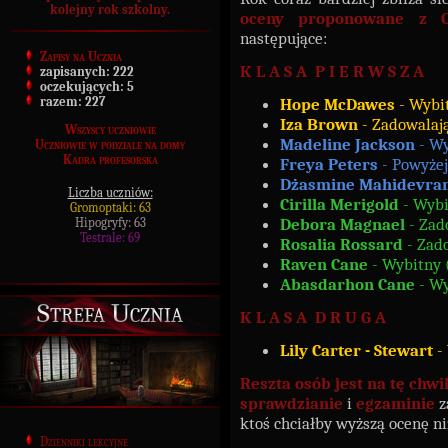
kolejny rok szkolny.
oceny proponowane z O
następujące:
Zapisy na Ucznia
K L A S A P I E R W S Z A
zapisanych:
222
oczekujących:
5
razem:
227
Hope McDawes
- Wybit
Iza Brown
- Zadowalając
Wszyscy uczniowie
Madeline Jackson
- Wy
Uczniowie w podziale na domy
Kadra profesorska
Freya Peters
- Powyżej
Dżasmine Mahidevra
Liczba uczniów:
Cirilla Merigold
- Wybit
Gromoptaki: 63
Debora Magnael
- Zado
Hipogryfy: 63
Testrale: 69
Rosalia Rossard
- Zado
Raven Cane
- Wybitny (
Abasdarhon Cane
- Wy
Strefa Ucznia
K L A S A D R U G A
Lily Carter - Stewart
- 
Reszta osób jest na tę chw
sprawdzianie
i
egzaminie
z
ktoś chciałby wyższą ocenę 
Dzienniki lekcyjne