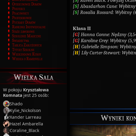
[
S
] Raven Black: Powyżej Ocze
Opiekunowie Domów
[
S
] Abasdarhon Cane: Wybitny 
Prefekci
[
S
] Rosalia Rossard: Wybitny (
Pracownicy
Profesorowie
Puchary Domów
Rankingi Indywidualne
Klasa II
Staże zawodowe
[
G
] Hanna Gonne: Nędzny (3,5
Szkolenie Magiczne
[
G
] Karoline Grey: Wybitny (5,9
Świadectwa
Tablica Zasłużonych
[
H
] Gabrielle Simpson: Wybitny
Tytuły Szkolne
[
H
] Lily Carter-Stewart: Wybitn
Weekendowe Kursy
Wiedza o Ramesville
Wielka Sala
W pokoju
Kryształowa
Komnata
jest 25 osób:
Shado
Kylie_Nickolson
Wyniki kon
Xander Larreau
Hazel Ambarella
Coraline_Black