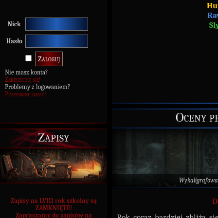
Hu
Ra
Sl
Nick
Hasło
Nie masz konta?
Zarejestruj się!
Problemy z logowaniem?
Przypomnij hasło!
Oceny 
Zapisy
Wykaligrafowa
D
Zapisy na LVIII rok szkolny są
ZAMKNIĘTE!
Zapraszamy do zapisów na
Rok coraz bardziej zbliża 