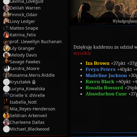
Lavinia_Lovegud
Delilah Warren
Finnick_Odair
Livvy Ledger
Wykaligrafowa
Matteo Snape
Katrina_Felix
prof. Llewellyn Buchanan
Dziękuję każdemu za udział 
Lily Granger
wyniki
:
Melody Davis
Savage Fawkes
Iza Brown
+27pkt +27g
Sandra_Moore
Freya Peters
+40pkt +
Madeline Jackson
+30p
Rosanna.Meris.Riddle
Raven Black
+40pkt +
Kryształek 🤖
Rosalia Rossard
+24pk
Lucyna_Kowalska
Abasdarhon Cane
+27p
Orielle V. dVirelle
Isabella_Nott
Mia_Reyes-Henderson
Seldrian Arkenveil
Charleene Dallas
Michael_Blackwood