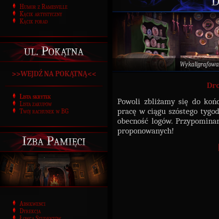
D
Humor z Ramesville
Kącik artystyczny
Kącik porad
ul. Pokątna
Wykaligrafowa
>>WEJDŹ NA POKĄTNĄ<<
Dro
Lista skrytek
Powoli zbliżamy się do koń
Lista zakupów
pracę w ciągu szóstego tygod
Twój rachunek w BG
obecność logów. Przypominam
proponowanych!
Izba Pamięci
Absolwenci
Dyrekcja
Łowca Studentów