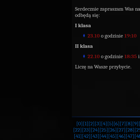
Serdecznie zapraszam Was n
odbędą się:
I klasa
23.10
o godzinie
19:10
II klasa
22.10
o godzinie
18:35
Liczę na Wasze przybycie.
[0]
[1]
[2]
[3]
[4]
[5]
[6]
[7]
[8]
[9]
[22]
[23]
[24]
[25]
[26]
[27]
[28]
[2
[41]
[42]
[43]
[44]
[45]
[46]
[47]
[4