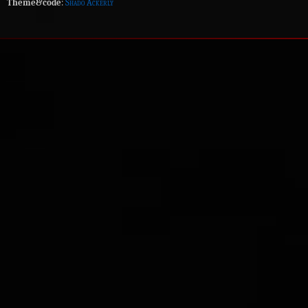
Theme&code
:
Shado Ackerly