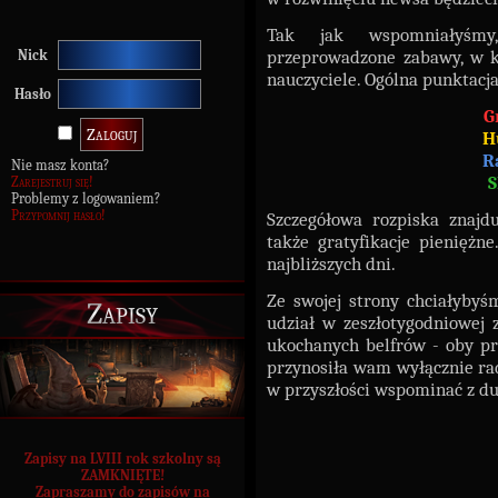
Tak jak wspomniałyśmy,
przeprowadzone zabawy, w kt
Nick
nauczyciele. Ogólna punktacj
Hasło
G
H
R
Nie masz konta?
S
Zarejestruj się!
Problemy z logowaniem?
Przypomnij hasło!
Szczegółowa rozpiska znajd
także gratyfikacje pienięż
najbliższych dni.
Ze swojej strony chciałyby
Zapisy
udział w zeszłotygodniowej 
ukochanych belfrów - oby pra
przynosiła wam wyłącznie rad
w przyszłości wspominać z du
Zapisy na LVIII rok szkolny są
ZAMKNIĘTE!
Zapraszamy do zapisów na