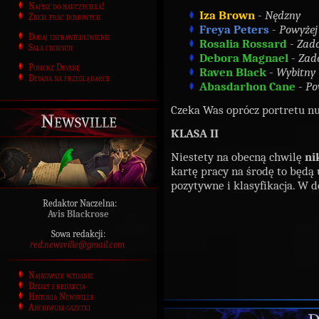
Napisz do nauczyciela!
Iza Brown
-
Nędzny
Zbiór prac domowych
Freya Peters
-
Powyżej
Dodaj usprawiedliwienie
Rosalia Rossard
-
Zad
Sala chorych
Debora Magnael
-
Zad
Pobierz Devanę
Raven Black
-
Wybitny
Devana na przeglądarce
Abasdarhon Cane
-
Po
Czeka Was oprócz portretu n
Newsville
KLASA II
Niestety na obecną chwilę
ni
kartę pracy na środę to będ
pozytywne i klasyfikacja. W 
Redaktor Naczelna:
Avis Blackrose
Sowa redakcji:
red.newsville@gmail.com
Najnowsze wydanie
Działy i redakcja
Historia Newsville
Archiwum gazetki