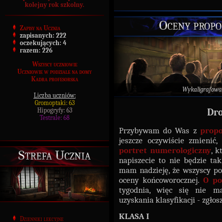
kolejny rok szkolny.
Oceny prop
Zapisy na Ucznia
zapisanych:
222
oczekujących:
4
razem:
226
Wszyscy uczniowie
Uczniowie w podziale na domy
Kadra profesorska
Wykaligrafowa
Liczba uczniów:
Gromoptaki: 63
Hipogryfy: 63
Dro
Testrale: 68
Przybywam do Was z
propo
jeszcze oczywiście zmienić
portret numerologiczny
, k
Strefa Ucznia
napiszecie to nie będzie tak,
mam nadzieję, że wszyscy po
oceny końcoworocznej.
O po
tygodnia, więc się nie m
uzyskania klasyfikacji - zgło
KLASA I
Dzienniki lekcyjne