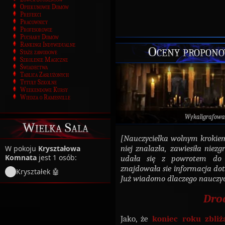
Opiekunowie Domów
Prefekci
Pracownicy
Profesorowie
Puchary Domów
Rankingi Indywidualne
Oceny propon
Staże zawodowe
Szkolenie Magiczne
Świadectwa
Tablica Zasłużonych
Tytuły Szkolne
Weekendowe Kursy
Wiedza o Ramesville
Wykaligrafowa
Wielka Sala
[Nauczycielka wolnym krokiem s
niej znalazła, zawiesiła niez
W pokoju
Kryształowa
Komnata
jest 1 osób:
udała się z powrotem do 
znajdowała sie informacja do
Kryształek 🤖
Już wiadomo dlaczego nauczy
Dro
Jako, że
koniec roku zbliż