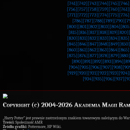
[741]
[742]
[743]
[744]
[745]
[746]
[756]
[757]
[758]
[759]
[760]
[761]
[771]
[772]
[773]
[774]
[775]
[776]
[786]
[787]
[788]
[789]
[790]
[7
[800]
[801]
[802]
[803]
[804]
[805
[815]
[816]
[817]
[818]
[819]
[820]
[830]
[831]
[832]
[833]
[834]
[835]
[845]
[846]
[847]
[848]
[849]
[850]
[860]
[861]
[862]
[863]
[864]
[865]
[875]
[876]
[877]
[878]
[879]
[880]
[890]
[891]
[892]
[893]
[894]
[89
[904]
[905]
[906]
[907]
[908]
[90
[919]
[920]
[921]
[922]
[923]
[924]
[934]
[935]
[936]
[937]
[9
Copyright (c) 2004-2026 Akademia Magii Ram
„Harry Potter” jest prawnie zastrzeżonym znakiem towarowym należącym do War
Treści
: Społeczność AMR
Źródła grafiki
: Pottermore, HP Wiki.