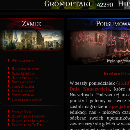
42290
Zamek
Podsumowan
Wrota wejściowe
Wykaligrafowa
Harmonogram roku
Kochani Ucz
Nasza Akademia
Oferta Edukacyjna
Regulamin czatu
W zeszły poniedziałek (
15.10
Statut Akademii
Dnia Nauczyciela
, które 
Szkolne dekrety
Naczelnych. Podczas tej uroc
System oceniania
System pisania newsów
punkty i galeony na swoje k
zostali nagrodzeni
specjaln
edukacji nas - młodych czar
Szkolny Discord
Ramesville na Facebooku
odebrać swoich upominków
Ramesville na Instagramie
zawieruszył się gdzieś w was
Ramesville na TikToku
w rozwinięciu newsa będzieci