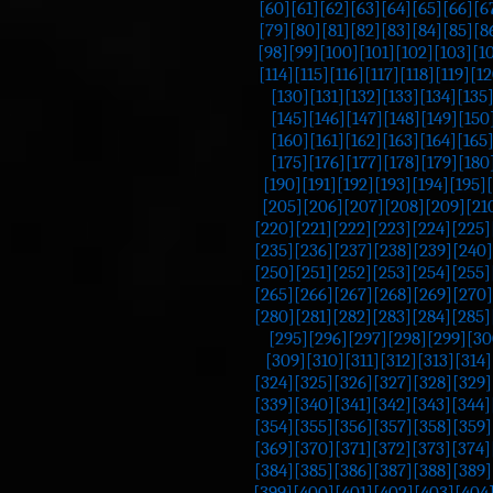
[60]
[61]
[62]
[63]
[64]
[65]
[66]
[6
[79]
[80]
[81]
[82]
[83]
[84]
[85]
[8
[98]
[99]
[100]
[101]
[102]
[103]
[1
[114]
[115]
[116]
[117]
[118]
[119]
[12
[130]
[131]
[132]
[133]
[134]
[135
[145]
[146]
[147]
[148]
[149]
[150
[160]
[161]
[162]
[163]
[164]
[165
[175]
[176]
[177]
[178]
[179]
[180
[190]
[191]
[192]
[193]
[194]
[195]
[205]
[206]
[207]
[208]
[209]
[21
[220]
[221]
[222]
[223]
[224]
[225]
[235]
[236]
[237]
[238]
[239]
[240]
[250]
[251]
[252]
[253]
[254]
[255]
[265]
[266]
[267]
[268]
[269]
[270]
[280]
[281]
[282]
[283]
[284]
[285]
[295]
[296]
[297]
[298]
[299]
[30
[309]
[310]
[311]
[312]
[313]
[314]
[324]
[325]
[326]
[327]
[328]
[329]
[339]
[340]
[341]
[342]
[343]
[344]
[354]
[355]
[356]
[357]
[358]
[359]
[369]
[370]
[371]
[372]
[373]
[374]
[384]
[385]
[386]
[387]
[388]
[389]
[399]
[400]
[401]
[402]
[403]
[404