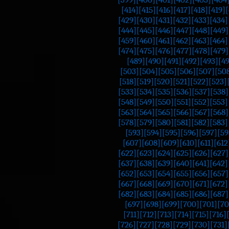
[414]
[415]
[416]
[417]
[418]
[419]
[
[429]
[430]
[431]
[432]
[433]
[434]
[444]
[445]
[446]
[447]
[448]
[449]
[459]
[460]
[461]
[462]
[463]
[464]
[474]
[475]
[476]
[477]
[478]
[479]
[489]
[490]
[491]
[492]
[493]
[4
[503]
[504]
[505]
[506]
[507]
[50
[518]
[519]
[520]
[521]
[522]
[523]
[533]
[534]
[535]
[536]
[537]
[538]
[548]
[549]
[550]
[551]
[552]
[553]
[563]
[564]
[565]
[566]
[567]
[568]
[578]
[579]
[580]
[581]
[582]
[583]
[593]
[594]
[595]
[596]
[597]
[59
[607]
[608]
[609]
[610]
[611]
[612
[622]
[623]
[624]
[625]
[626]
[627]
[637]
[638]
[639]
[640]
[641]
[642]
[652]
[653]
[654]
[655]
[656]
[657]
[667]
[668]
[669]
[670]
[671]
[672]
[682]
[683]
[684]
[685]
[686]
[687]
[697]
[698]
[699]
[700]
[701]
[70
[711]
[712]
[713]
[714]
[715]
[716]
[726]
[727]
[728]
[729]
[730]
[731]