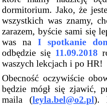
dormitorium. Jako, że jes
wszystkich was znamy, ch
zarazem, byście sami się l
was na
I spotkanie d
odbędzie się
11.09.2018
r
waszych lekcjach i po HR!
Obecność oczywiście obowi
będzie mógł się zjawić, p
maila (
leyla.bel@o2.pl
).