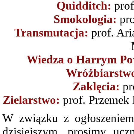
Quidditch:
prof
Smokologia:
pr
Transmutacja:
prof. Ari
Wiedza o Harrym Pot
Wróżbiarstw
Zaklęcia:
pro
Zielarstwo:
prof. Przemek 
W związku z ogłoszeniem
dzisiejszym, prosimy uc