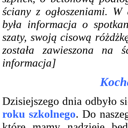
ściany z ogłoszeniami. W d
była informacja o spotka
szaty, swoją cisową różdżk
została zawieszona na ś
informacja]
Koch
Dzisiejszego dnia odbyło s
roku szkolnego
. Do nasze
które mamy nadzieję bę