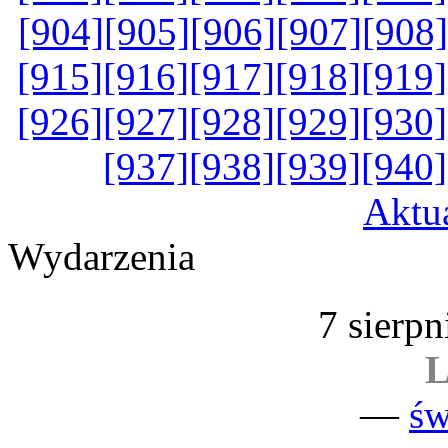
[904]
[905]
[906]
[907]
[908]
[915]
[916]
[917]
[918]
[919]
[926]
[927]
[928]
[929]
[930]
[937]
[938]
[939]
[940]
Aktu
Wydarzenia
7 sierpn
L
—
św