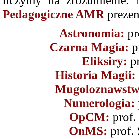
liczymy na zrozumienie. 
Pedagogiczne AMR
prezent
Astronomia:
pr
Czarna Magia:
p
Eliksiry:
pr
Historia Magii:
Mugoloznawstw
Numerologia:
OpCM:
prof.
OnMS:
prof.