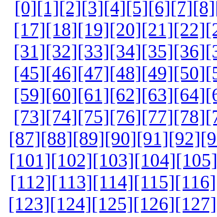
[0]
[1]
[2]
[3]
[4]
[5]
[6]
[7]
[8]
[17]
[18]
[19]
[20]
[21]
[22]
[
[31]
[32]
[33]
[34]
[35]
[36]
[
[45]
[46]
[47]
[48]
[49]
[50]
[
[59]
[60]
[61]
[62]
[63]
[64]
[
[73]
[74]
[75]
[76]
[77]
[78]
[
[87]
[88]
[89]
[90]
[91]
[92]
[9
[101]
[102]
[103]
[104]
[105
[112]
[113]
[114]
[115]
[116]
[123]
[124]
[125]
[126]
[127]