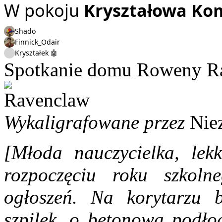
W pokoju
Kryształowa Ko
Shado
Finnick_Odair
Kryształek 🤖
Spotkanie domu Roweny R
Wykaligrafowane przez
Nie
[Młoda nauczycielka, le
rozpoczęciu roku szkoln
ogłoszeń. Na korytarzu b
szpilek, o betonową podło