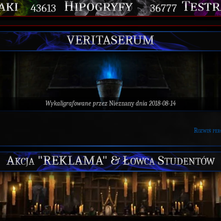
43613
36777
VERITASERUM
Wykaligrafowane przez
Nieznany
dnia 2018-08-14
Rozwiń per
Akcja "REKLAMA" & Łowca Studentów