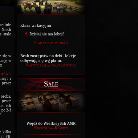
ralnie
Klasa wakacyjna
Niech
Dzisiaj nie ma lekcji!
ę stało
Plan na cały tydzień »
Brak zastępstw na dziś - lekcje
e się w
odbywają się wg planu.
kację w
Wszystkie zaplanowane zastępstwa
m.
ntów"
.
scyt i
Sale
 przez
 osoba,
a przez
cie ich
 po 2-3
!
Wejdź do Wielkiej Sali AMR:
Kryształowa Komnata
z kilka
tj. FB,