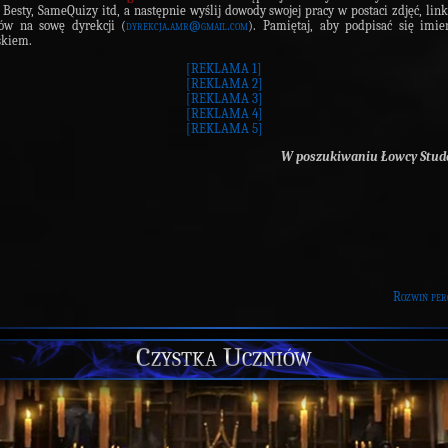
 Besty, SameQuizy itd, a następnie wyślij dowody swojej pracy w postaci zdjęć, lin
nów na sowę dyrekcji (
dyrekcja.amr@gmail.com
). Pamiętaj, aby podpisać się imi
skiem.
[REKLAMA 1]
[REKLAMA 2]
[REKLAMA 3]
[REKLAMA 4]
[REKLAMA 5]
W poszukiwaniu Łowcy Stud
Rozwiń per
Czystka Uczniów