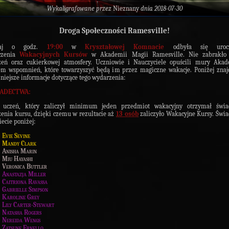
Wykaligrafowane przez
Nieznany
dnia 2018-07-30
Droga Społeczności Ramesville!
raj o godz.
19:00
w
Kryształowej Komnacie
odbyła się uroczy
czenia
Wakacyjnych Kursów
w Akademii Magii Ramesville. Nie zabrakło 
zeń oraz cukierkowej atmosfery. Uczniowie i Nauczyciele opuścili mury Akad
m wspomnień, które towarzyszyć będą im przez magiczne wakacje. Poniżej znaj
niejsze informacje dotyczące tego wydarzenia:
IADECTWA:
 uczeń, który zaliczył minimum jeden przedmiot wakacyjny otrzymał świa
enia kursu, dzięki czemu w rezultacie aż
13 osób
zaliczyło Wakacyjne Kursy. Świ
iecie poniżej:
Evie Sevine
Mandy Clark
Anisha Marin
Miu Hayashi
Veronica Buttler
Anastazja Miller
Caitrion
a Ravassa
Gabrielle Simpson
Karoline Grey
Lily Carter-Stewart
Natasha Rogers
Nereida Wengs
Zatsune Ernello