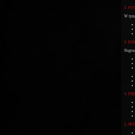
2. P
W tym 
3. RA
Nagrod
4. PR
5. OP