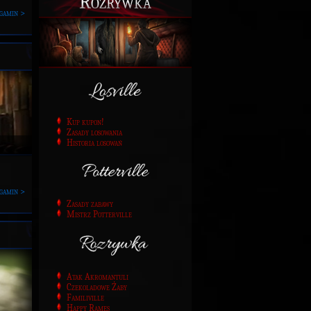
Rozrywka
gamin >
Kup kupon!
Zasady losowania
Historia losowań
gamin >
Zasady zabawy
Mistrz Potterville
Atak Akromantuli
Czekoladowe Żaby
Familiville
Happy Rames