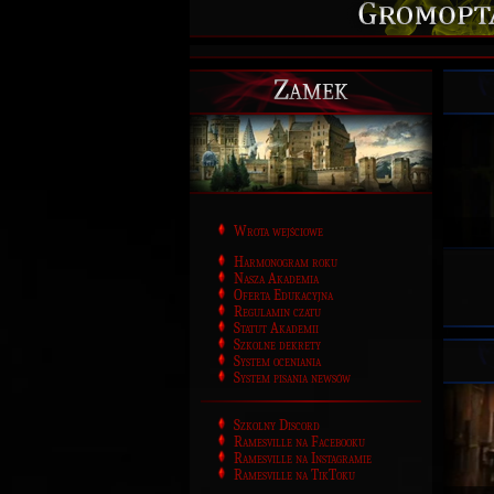
Zamek
Wrota wejściowe
Harmonogram roku
Nasza Akademia
Oferta Edukacyjna
Regulamin czatu
Statut Akademii
Szkolne dekrety
System oceniania
System pisania newsów
Szkolny Discord
Ramesville na Facebooku
Ramesville na Instagramie
Ramesville na TikToku