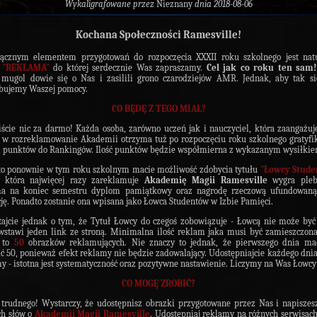
Wykaligrafowane przez
Nieznany
dnia 2018-08-06
Kochana Społeczności Ramesville!
łącznym elementem przygotowań do rozpoczęcia XXXII roku szkolnego jest natu
 "REKLAMA"
do której serdecznie Was zapraszamy.
Cel jak co roku ten sam!
mugol dowie się o Nas i zasilili grono czarodziejów AMR. Jednak, aby tak si
bujemy Waszej pomocy.
CO BĘDĘ Z TEGO MIAŁ?
ście nic za darmo! Każda osoba, zarówno uczeń jak i nauczyciel, która zaangażuj
w rozreklamowanie Akademii otrzyma tuż po rozpoczęciu roku szkolnego gratyfi
i punktów do Rankingów. Ilość punktów będzie współmierna z wykazanym wysiłkie
o ponownie w tym roku szkolnym macie możliwość zdobycia tytułu
"Łowcy Stude
, która najwięcej razy zareklamuje
Akademię Magii Ramesville
wygra plebi
ma na koniec semestru dyplom pamiątkowy oraz nagrodę rzeczową ufundowaną
ję. Ponadto zostanie ona wpisana jako Łowca Studentów w Izbie Pamięci.
ajcie jednak o tym, że Tytuł Łowcy do czegoś zobowiązuje - Łowcą nie może być
wstawi jeden link ze stroną. Minimalna ilość reklam jaka musi być zamieszczon
 to
50
obrazków reklamujących. Nie znaczy to jednak, że pierwszego dnia ma
ć 50, ponieważ efekt reklamy nie będzie zadowalający. Udostępniajcie każdego dnia
y - istotna jest systematyczność oraz pozytywne nastawienie. Liczymy na Was Łowcy
CO M
OGĘ
ZRO
BI
Ć?
 trudnego! Wystarczy, że udostępnisz obrazki przygotowane przez Nas i napiszes
ch słów o
Akademii Magii Ramesville
. Udostępniaj reklamy na różnych serwisach 