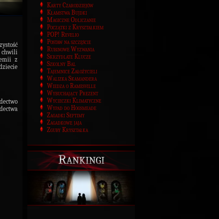
Karty Czarodziejów
Kłamstwa Bujdki
Magiczne Odliczanie
Początki z Kryształkiem
POP! Revelio
Postaw na szczęście
stość
Rubinowe Wyzwania
chwili
Skrzydlate Klucze
emii z
Szkolny Bal
dziecie
Tajemnice Założycieli
Walizka Skamandera
Wiedza o Ramesville
Wybuchający Prezent
Wycieczki Klimatyczne
dectwo
Wypad do Hogsmeade
adectwa
Zagadki Septimy
Zagadkowe jaja
Zguby Kryształka
Rankingi