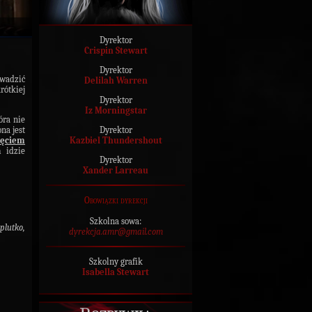
Dyrektor
Crispin Stewart
Dyrektor
owadzić
Delilah Warren
ótkiej
Dyrektor
Iz Morningstar
óra nie
Dyrektor
na jest
Kazbiel Thundershout
ięciem
 idzie
Dyrektor
Xander Larreau
Obowiązki dyrekcji
Szkolna sowa:
plutko,
dyrekcja.amr@gmail.com
Szkolny grafik
Isabella Stewart