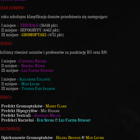
UCHAR DOMÓW:
roku szkolnym klasyfikacja domów przedstawia się następująco:
I miejsce -
TESTRALE
(26418 pkt)
II miejsce -
HIPOGRYFY
(6462 pkt)
III miejsce -
GROMOPTAKI
(4711 pkt)
NKINGI:
ziliśmy również uczniów i profesorów za punktację RU oraz RN:
I miejsce -
Caitriona Ravassa
II miejsce -
Nereida Wengs
III miejsce -
Lily Carter-Stewart
I miejsce -
Alexander Collotye
II miejsce -
Mati Levine
III miejsce -
Twisted Fate Iwanow
EFEKCI:
Prefekt Gromoptaków
-
Mandy Clark
Prefekt Hipogryfów -
Miu Hayashi
Prefekt Testrali -
Anastazja Miller
Prefekci Naczelni -
Evie Sevine
&
Lily Carter-Stewart
IEKUNOWIE:
Opiekunowie Gromoptaków
-
Helena Browen
&
Mati Levine