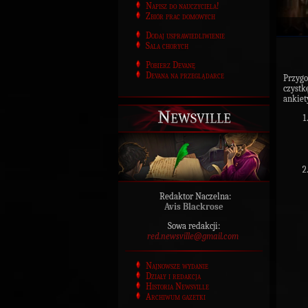
Napisz do nauczyciela!
Zbiór prac domowych
Dodaj usprawiedliwienie
Sala chorych
Pobierz Devanę
Devana na przeglądarce
Przygo
czyst
ankiet
Newsville
Redaktor Naczelna:
Avis Blackrose
Sowa redakcji:
red.newsville@gmail.com
Najnowsze wydanie
Działy i redakcja
Historia Newsville
Archiwum gazetki