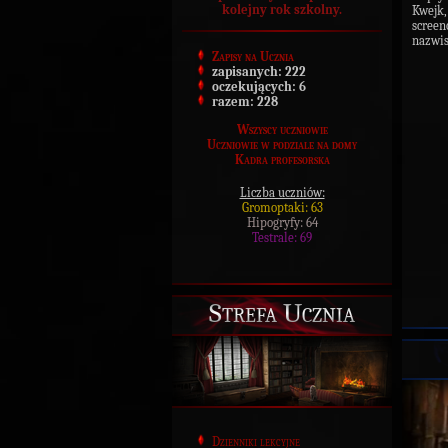
kolejny rok szkolny.
Kwejk,
scree
nazwi
Zapisy na Ucznia
zapisanych:
222
oczekujących:
6
razem:
228
Wszyscy uczniowie
Uczniowie w podziale na domy
Kadra profesorska
Liczba uczniów:
Gromoptaki: 63
Hipogryfy: 64
Testrale: 69
Strefa Ucznia
Dzienniki lekcyjne