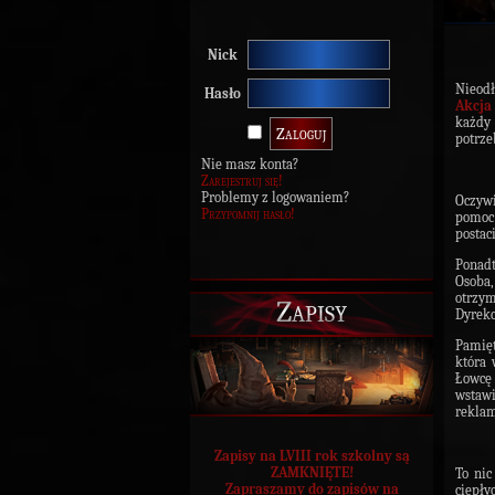
Nick
Nieod
Hasło
Akcja
każdy 
potrze
Nie masz konta?
Zarejestruj się!
Problemy z logowaniem?
Oczywi
Przypomnij hasło!
pomoc 
postac
Ponadt
Osoba
otrzy
Zapisy
Dyrekc
Pamięt
która 
Łowcę
wstawi
reklam
Zapisy na LVIII rok szkolny są
ZAMKNIĘTE!
To nic
Zapraszamy do zapisów na
ciepły