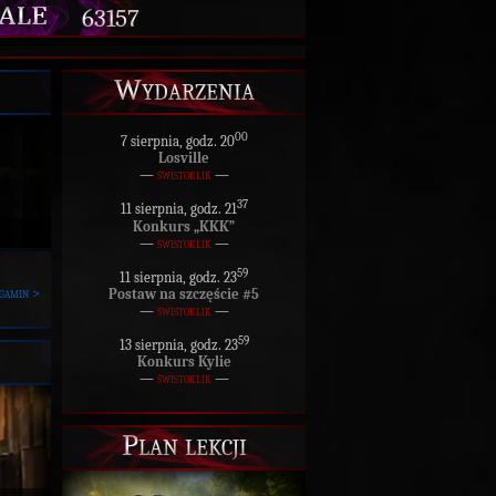
63157
Wydarzenia
00
7 sierpnia, godz. 20
Losville
—
świstoklik
—
37
11 sierpnia, godz. 21
Konkurs „KKK”
—
świstoklik
—
59
11 sierpnia, godz. 23
gamin >
Postaw na szczęście #5
—
świstoklik
—
59
13 sierpnia, godz. 23
Konkurs Kylie
—
świstoklik
—
Plan lekcji