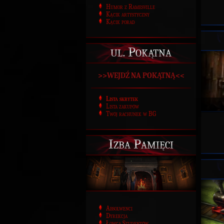
Humor z Ramesville
Kącik artystyczny
Kącik porad
ul. Pokątna
>>WEJDŹ NA POKĄTNĄ<<
Lista skrytek
Lista zakupów
Twój rachunek w BG
Izba Pamięci
Absolwenci
Dyrekcja
Łowca Studentów