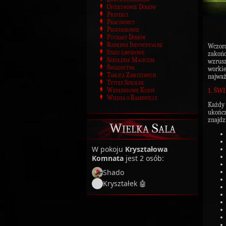
Opiekunowie Domów
Prefekci
Pracownicy
Profesorowie
Puchary Domów
Rankingi Indywidualne
Wczo
Staże zawodowe
zakoń
Szkolenie Magiczne
wzrus
Świadectwa
workie
Tablica Zasłużonych
najważ
Tytuły Szkolne
Weekendowe Kursy
1. ŚW
Wiedza o Ramesville
Każdy
ukończ
znajdz
Wielka Sala
W pokoju
Kryształowa
Komnata
jest 2 osób:
Shado
Kryształek 🤖