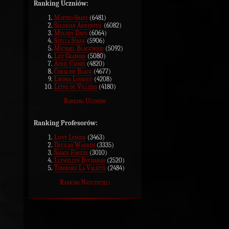
Ranking Uczniów:
Matteo Snape
(6481)
Seldrian Arkenveil
(6082)
Melody Davis
(6064)
Stella Stark
(5906)
Michael Blackwood
(5092)
Lily Granger
(5080)
April Canses
(4820)
Coraline Black
(4677)
Lavinia Lovegud
(4208)
Lethe de Villiers
(4180)
Ranking Uczniów
Ranking Profesorów:
Livvy Ledger
(3463)
Delilah Warren
(3335)
Savage Fawkes
(3010)
Llewellyn Buchanan
(2520)
Theodore La Valette
(2484)
Ranking Nauczycieli