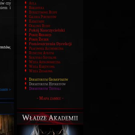
Aula
ków czy
Biblioteka
eniem i
Bursztynowe Ruiny
Galeria Portretów
Katakumby
Opalowe Ruiny
Pokój Nauczycielski
Pokój Redakcji
Pokój Życzeń
Pomieszczenia Dyrekcji
entów,
Pracownia Alchemiczna
Runiczne Atrium
Skrzydło Szpitalne
Wieża Astronomiczna
Wieża Księżycowa
Wieża Zegarowa
Dormitorium Gromoptaków
Dormitorium Hipogryfów
Dormitorium Testrali
gamin >
-
Mapa zamku
-
Władze Akademii