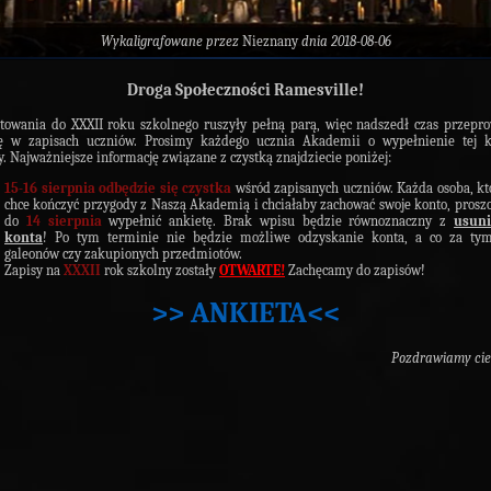
Wykaligrafowane przez
Nieznany
dnia 2018-08-06
Droga Społeczności Ramesville!
towania do XXXII roku szkolnego ruszyły pełną parą, więc nadszedł czas przepr
kę w zapisach uczniów. Prosimy każdego ucznia Akademii o wypełnienie tej kr
y. Najważniejsze informację związane z czystką znajdziecie poniżej:
15-16 sierpnia odbędzie się czystka
wśród zapisanych uczniów. Każda osoba, kt
chce kończyć przygody z Naszą Akademią i chciałaby zachować swoje konto, proszo
do
14 sierpnia
wypełnić ankietę. Brak wpisu będzie równoznaczny z
usun
konta
! Po tym terminie nie będzie możliwe odzyskanie konta, a co za tym
galeonów czy zakupionych przedmiotów.
Zapisy na
XXXII
rok szkolny zostały
OTWARTE!
Zachęcamy do zapisów!
>> ANKIETA<<
Pozdrawiamy cie