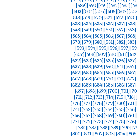
[489]
[490]
[491]
[492]
[493]
[4
[503]
[504]
[505]
[506]
[507]
[50
[518]
[519]
[520]
[521]
[522]
[523]
[533]
[534]
[535]
[536]
[537]
[538]
[548]
[549]
[550]
[551]
[552]
[553]
[563]
[564]
[565]
[566]
[567]
[568]
[578]
[579]
[580]
[581]
[582]
[583]
[593]
[594]
[595]
[596]
[597]
[59
[607]
[608]
[609]
[610]
[611]
[612
[622]
[623]
[624]
[625]
[626]
[627]
[637]
[638]
[639]
[640]
[641]
[642]
[652]
[653]
[654]
[655]
[656]
[657]
[667]
[668]
[669]
[670]
[671]
[672]
[682]
[683]
[684]
[685]
[686]
[687]
[697]
[698]
[699]
[700]
[701]
[70
[711]
[712]
[713]
[714]
[715]
[716]
[726]
[727]
[728]
[729]
[730]
[731]
[741]
[742]
[743]
[744]
[745]
[746]
[756]
[757]
[758]
[759]
[760]
[761]
[771]
[772]
[773]
[774]
[775]
[776]
[786]
[787]
[788]
[789]
[790]
[7
[800]
[801]
[802]
[803]
[804]
[805