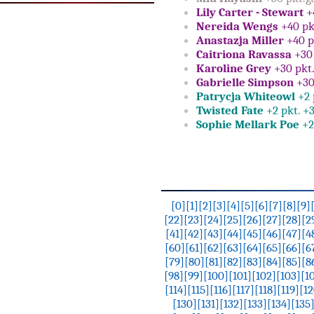
Lily Carter - Stewart
+4
Nereida Wengs
+40 pk
Anastazja Miller
+40 p
Caitriona Ravassa
+30 
Karoline Grey
+30 pkt.
Gabrielle Simpson
+30
Patrycja Whiteowl
+2 
Twisted Fate
+2 pkt. +3
Sophie Mellark Poe
+2 
[0]
[1]
[2]
[3]
[4]
[5]
[6]
[7]
[8]
[9]
[22]
[23]
[24]
[25]
[26]
[27]
[28]
[2
[41]
[42]
[43]
[44]
[45]
[46]
[47]
[4
[60]
[61]
[62]
[63]
[64]
[65]
[66]
[6
[79]
[80]
[81]
[82]
[83]
[84]
[85]
[8
[98]
[99]
[100]
[101]
[102]
[103]
[1
[114]
[115]
[116]
[117]
[118]
[119]
[12
[130]
[131]
[132]
[133]
[134]
[135