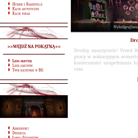
Humor z Ramesville
Kącik artystyczny
Kącik porad
Wykaligrafowa
ul. Pokątna
Dro
>>WEJDŹ NA POKĄTNĄ<<
Drodzy nauczyciele! Przed 
pracy w wakacyjnym semestrz
Lista skrytek
konieczności uzupełniania 
Lista zakupów
czas.
Twój rachunek w BG
Izba Pamięci
Absolwenci
Dyrekcja
Łowca Studentów