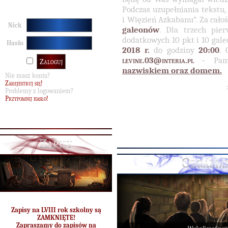
Podczas uzupełniania tekstu,
i Więzień Azkabanu”. Za cało
Nick
galeonów
. Dla trzech pie
dodatkowych 10 pkt i 10 gal
Hasło
2018 r.
do godziny
20:00
. 
levine.03@interia.pl
-
Pam
nazwiskiem oraz domem.
Nie masz konta?
Zarejestruj się!
Problemy z logowaniem?
Przypomnij hasło!
Zapisy
Odrabia
Zapisy na LVIII rok szkolny są
ZAMKNIĘTE!
Zapraszamy do zapisów na