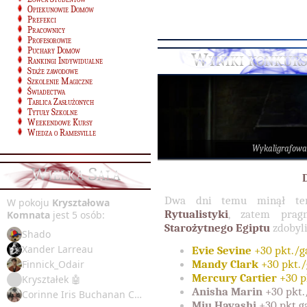
Opiekunowie Domów
Prefekci
Pracownicy
Profesorowie
Puchary Domów
Wyniki konkurs
Rankingi Indywidualne
Staże zawodowe
Szkolenie Magiczne
Świadectwa
Tablica Zasłużonych
Tytuły Szkolne
Weekendowe Kursy
Wiedza o Ramesville
Wykaligrafowa
Wielka Sala
Dwa dni temu minął te
W pokoju
Kryształowa
Rytualistyki
, zatem prag
Komnata
jest 5 osób:
Starożytnego Egiptu
zdobyli
Shado
Xander Larreau
Evie Sevine
+30 pkt./ga
Mandy Clark
+30 pkt./
Finnick_Odair
Mercury Cartier
+30 pk
Kryształek 🤖
Anisha Marin
+30 pkt.
Corinne Iris Buchanan Coltrane
Miu Hayashi
+30 pkt.ga