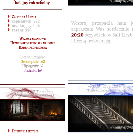
Wykaligrafowa
kolejny rok szkolny.
Zapisy na Ucznia
zapisanych:
222
Wczoraj przepadła nam 
oczekujących:
6
zapraszam Was serdecznie 
razem:
228
20:20
oczywiście w Sali Liczb
Wszyscy uczniowie
i liczną frekwencję.
Uczniowie w podziale na domy
Kadra profesorska
Liczba uczniów:
Gromoptaki: 63
Hipogryfy: 64
Testrale: 69
Zakazany Las 
Strefa Ucznia
Wykaligrafowa
Dzienniki lekcyjne