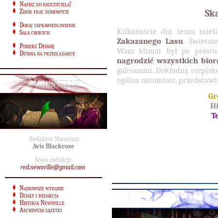
Napisz do nauczyciela!
Zbiór prac domowych
Sk
Dodaj usprawiedliwienie
Kilkanaście dni temu mieli
Sala chorych
Zakazanego Lasu
.
Świetnie
Pobierz Devanę
Wasz klimat był po prostu 
Devana na przeglądarce
nagrodzić wszystkich bior
galeonami. Dokładną rozpiskę
Newsville
ogólna natomiast, przedstawia
Gr
Hi
T
Redaktor Naczelna:
Avis Blackrose
Sowa redakcji:
red.newsville@gmail.com
Najnowsze wydanie
Działy i redakcja
Historia Newsville
Archiwum gazetki