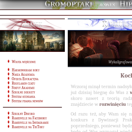
43613
Zamek
Konkurs 
Wrota wejściowe
Wykaligrafowa
Harmonogram roku
Nasza Akademia
Koc
Oferta Edukacyjna
Regulamin czatu
Wczoraj minął termin nadsyła
Statut Akademii
już dzisiaj biegnę do Was z
Szkolne dekrety
System oceniania
skoro nawet z teorią radzi
System pisania newsów
znajdziecie w
rozwinięciu
te
Od razu też, aby Wam się n
Szkolny Discord
Ramesville na Facebooku
konkurs z Dywinacji Prak
Ramesville na Instagramie
poprzedniego, ponieważ będzi
Ramesville na TikToku
będę od Was wymagał wied