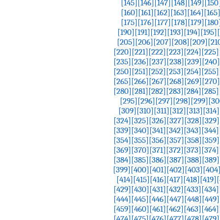
[145]
[146]
[147]
[148]
[149]
[150
[160]
[161]
[162]
[163]
[164]
[165
[175]
[176]
[177]
[178]
[179]
[180
[190]
[191]
[192]
[193]
[194]
[195]
[205]
[206]
[207]
[208]
[209]
[21
[220]
[221]
[222]
[223]
[224]
[225]
[235]
[236]
[237]
[238]
[239]
[240]
[250]
[251]
[252]
[253]
[254]
[255]
[265]
[266]
[267]
[268]
[269]
[270]
[280]
[281]
[282]
[283]
[284]
[285]
[295]
[296]
[297]
[298]
[299]
[30
[309]
[310]
[311]
[312]
[313]
[314]
[324]
[325]
[326]
[327]
[328]
[329]
[339]
[340]
[341]
[342]
[343]
[344]
[354]
[355]
[356]
[357]
[358]
[359]
[369]
[370]
[371]
[372]
[373]
[374]
[384]
[385]
[386]
[387]
[388]
[389]
[399]
[400]
[401]
[402]
[403]
[404
[414]
[415]
[416]
[417]
[418]
[419]
[
[429]
[430]
[431]
[432]
[433]
[434]
[444]
[445]
[446]
[447]
[448]
[449]
[459]
[460]
[461]
[462]
[463]
[464]
[474]
[475]
[476]
[477]
[478]
[479]