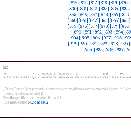
[815]
[816]
[817]
[818]
[819]
[820]
[830]
[831]
[832]
[833]
[834]
[835]
[845]
[846]
[847]
[848]
[849]
[850]
[860]
[861]
[862]
[863]
[864]
[865]
[875]
[876]
[877]
[878]
[879]
[880]
[890]
[891]
[892]
[893]
[894]
[89
[904]
[905]
[906]
[907]
[908]
[90
[919]
[920]
[921]
[922]
[923]
[924]
[934]
[935]
[936]
[937]
[9
Copyright (c) 2004-2026 Akademia Magii Ram
„Harry Potter” jest prawnie zastrzeżonym znakiem towarowym należącym do War
Treści
: Społeczność AMR
Źródła grafiki
: Pottermore, HP Wiki.
Theme&code
:
Shado Ackerly