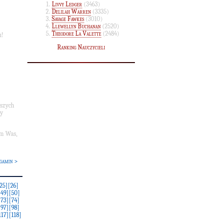
Livvy Ledger
(3463)
Delilah Warren
(3335)
Savage Fawkes
(3010)
Llewellyn Buchanan
(2520)
,
Theodore La Valette
(2484)
u!
Ranking Nauczycieli
aszych
ry
m Was,
gamin >
25]
[26]
[49]
[50]
[73]
[74]
[97]
[98]
117]
[118]