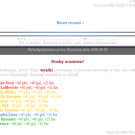
Z m
nauczycielka OnMS & Smo
Rozwiń pergamin >
Wyniki konkursu ze Smokologii
Wykaligrafowane przez
Nieznany
dnia 2018-04-27
Drodzy uczniowie!
rzedłużając, przed Wami
wyniki
pierwszego, a zarazem ostatniego w tym roku s
su ze Smokologii. Dziękuję wszystkim za udział!
ine Grey
+40 pkt, +40 gal, +15 fas
e LaMettrie
+40 pkt, +40 gal, +15 fas
ja Miller
+45 pkt, +45 gal, +20 fas
elle Simspon
+40 pkt, +40 gal, +15 fas
aylor
+40 pkt, +40 gal, +15 fas
 Hill
+40 pkt, +40 gal, +15 fas
ne Taysson
+40 pkt, +40 gal, +15 fas
ndra Liver
+40 pkt, +40 gal, +15 fas
s Ryaoner
+40 pkt, +40 gal, +15 fas
rince
+40 pkt, +40 gal, +15 fas
Nauczycielka Smok