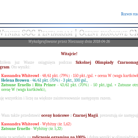
Rozwiń per
Wyniki SOC Pentagram | Oceny końcowe C
Wykaligrafowane przez
Nieznany
dnia 2018-04-26
Witajcie!
dziłem juz Wasze osiągnięca podczas
Szkolnej Olimpiady Czarnomag
agram
. Oto wyniki:
Kassandra Whiteowl
- 48/61 pkt. (79%) - 150 pkt./gal. + ocena W (waga kartkówk
Helena Browen
- 46/61 pkt. (75%) - 3 pkt., 100 gal.,
Zatsune Ernello
i
Rita Prince
- 43/61 pkt. (70%) - 50 pkt./gal. + Zatsune ot
ocenę W (waga kartkówki),
uję wszystkim i liczę na większe zainteresowanie następnym razem.
ę Wam także przedstawić
oceny końcowe
z
Czarnej Magii
, prezentują sie następuj
Kassandra Whiteowl
- Wybitny (śr. 5,62)
Zatsune Ernello
- Wybitny (śr. 5,32)
anie ze względu na
zaliczenie egzaminu na 100%
i dobre wyniki w olimpiadzie 