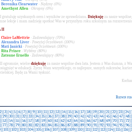
Berenika Clearwater
-
Nędzny (0%)
Amethyst Allen
-
Okropny (0%)
 I gratuluję uzyskanych ocen i wyników ze sprawdzianu.
Dziękuję
za nasze wspólne
mne lekcje i mam nadzieję spotkać Was w przyszłym roku szkolnym na rozszerzeni
 II
Claire LaMettrie
-
Zadowalający (70%)
Alexandra Liver
-
Powyżej Oczekiwań (100%)
Mati Janicki
-
Powyżej Oczekiwań (100%)
Rita Prince
-
Wybitny (80%)
Zatsune Ernello
-
Zadowalający (80%)
 II ogromnie, wielce
dziękuję
za nasze wspólne dwa lata. Jestem z Was dumna, z W
 osiągnięć w edukacji. Życzę Wam wszystkiego, co najlepsze, samych sukcesów, karie
cielskiej. Będę za Wami tęsknić.
Kocha
Rozwiń per
2]
[3]
[4]
[5]
[6]
[7]
[8]
[9]
[10]
[11]
[12]
[13]
[14]
[15]
[16]
[17]
[18]
[19]
[20]
[21]
[22]
[23]
[24]
[
]
[29]
[30]
[31]
[32]
[33]
[34]
[35]
[36]
[37]
[38]
[39]
[40]
[41]
[42]
[43]
[44]
[45]
[46]
[47]
[48]
]
[53]
[54]
[55]
[56]
[57]
[58]
[59]
[60]
[61]
[62]
[63]
[64]
[65]
[66]
[67]
[68]
[69]
[70]
[71]
[72]
]
[77]
[78]
[79]
[80]
[81]
[82]
[83]
[84]
[85]
[86]
[87]
[88]
[89]
[90]
[91]
[92]
[93]
[94]
[95]
[96]
0]
[101]
[102]
[103]
[104]
[105]
[106]
[107]
[108]
[109]
[110]
[111]
[112]
[113]
[114]
[115]
[116]
[