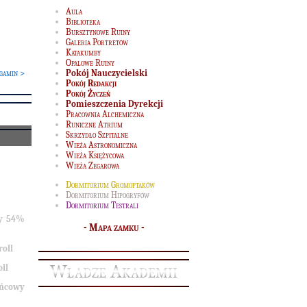
Aula
Biblioteka
Bursztynowe Ruiny
Galeria Portretów
Katakumby
Opalowe Ruiny
gamin >
Pokój Nauczycielski
Pokój Redakcji
Pokój Życzeń
Pomieszczenia Dyrekcji
Pracownia Alchemiczna
Runiczne Atrium
Skrzydło Szpitalne
Wieża Astronomiczna
Wieża Księżycowa
Wieża Zegarowa
Dormitorium Gromoptaków
Dormitorium Hipogryfów
Dormitorium Testrali
wy 54%
-
Mapa zamku
-
oll
Władze Akademii
ll
ońcowy