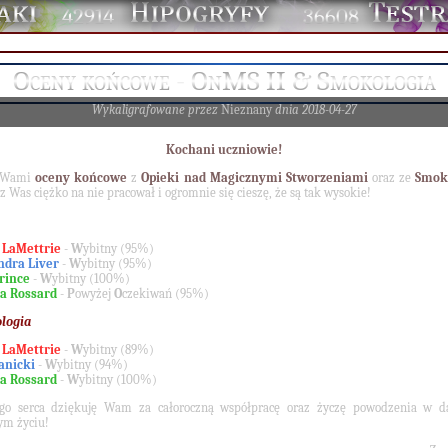
42914
36608
Oceny końcowe - OnMS II & Smokologia
Wykaligrafowane przez
Nieznany
dnia 2018-04-27
Kochani uczniowie!
 Wami
oceny końcowe
z
Opieki nad Magicznymi Stworzeniami
oraz ze
Smok
z Was ciężko na nie pracował i ogromnie się cieszę, że są tak wysokie!
e LaMettrie
-
W
ybitny (95%)
ndra Liver
-
W
ybitny (95%)
rince
-
W
ybitny (100%)
ia Rossard
-
P
owyżej
O
czekiwań (95%)
logia
e LaMettrie
-
W
ybitny (89%)
anicki
-
W
ybitny (94%)
ia Rossard
-
W
ybitny (100%)
ego serca dziękuję Wam za całoroczną współpracę oraz życzę powodzenia w d
m życiu!