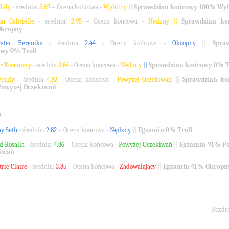
 Lily
- średnia:
5.69
– Ocena końcowa -
Wybitny
||
Sprawdzian końcowy 100% Wyb
on Gabrielle
- średnia:
2.95
– Ocena końcowa -
Nędzny ||
Sprawdzian k
Okropny
water Berenika
- średnia
2.44
- Ocena końcowa -
Okropny
||
Spra
wy 0% Troll
er Rosemary
- średnia
3.64
- Ocena końcowa -
Nędzny
||
Sprawdzian końcowy 0% T
Wendy
- średnia
4,82
- Ocena końcowa -
Powyżej Oczekiwań
||
Sprawdzian k
owyżej Oczekiwań
2
y Seth
- średnia:
2.82
– Ocena końcowa -
Nędzny
||
Egzamin
0% Troll
d Rosalia
- średnia:
4.86
– Ocena końcowa -
Powyżej Oczekiwań
||
Egzamin
91% Po
iwań
rie Claire
- średnia:
3.85
– Ocena końcowa -
Zadowalający
||
Egzamin
41% Okropn
Pozdr