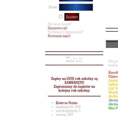
Hasło
Nie masz konta?
Zarejestruj się!
Problemy z logowaniem?
Przypomnij hasło!
Zapisy
Nie p
konkur
Karol
Clair
Zapisy na LVIII rok szkolny są
Anstaz
ZAMKNIĘTE!
Gabri
Zapraszamy do zapisów na
Lily T
kolejny rok szkolny.
Wendy
Avely
Alexa
Zapisy na Ucznia
Alexi
zapisanych:
222
Rita P
oczekujących:
5
razem:
227