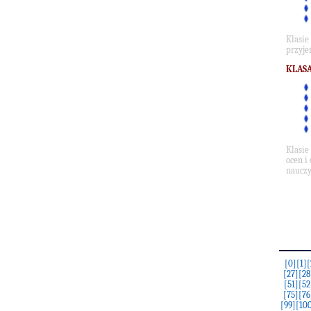
Klasie
przyje
KLASA
Klasie
ocen i
nauczy
[0]
[1]
[
[27]
[28
[51]
[52
[75]
[76
[99]
[10