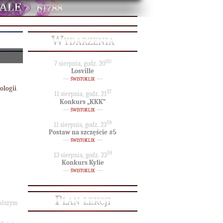
61788
Wydarzenia
00
7 sierpnia, godz. 20
Losville
—
świstoklik
—
ologii
.
37
11 sierpnia, godz. 21
Konkurs „KKK”
—
świstoklik
—
59
11 sierpnia, godz. 23
Postaw na szczęście #5
—
świstoklik
—
59
13 sierpnia, godz. 23
Konkurs Kylie
—
świstoklik
—
Plan lekcji
alszym