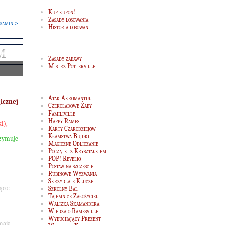
Kup kupon!
Zasady losowania
gamin >
Historia losowań
M
Zasady zabawy
Mistrz Potterville
Atak Akromantuli
icznej
Czekoladowe Żaby
Familiville
Happy Rames
i),
Karty Czarodziejów
Kłamstwa Bujdki
rzymuje
Magiczne Odliczanie
Początki z Kryształkiem
POP! Revelio
Postaw na szczęście
Rubinowe Wyzwania
Skrzydlate Klucze
ąco:
Szkolny Bal
Tajemnice Założycieli
Walizka Skamandera
Wiedza o Ramesville
Wybuchający Prezent
mają