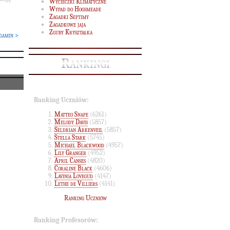
Wycieczki Klimatyczne
Wypad do Hogsmeade
Zagadki Septimy
Zagadkowe jaja
Zguby Kryształka
gamin >
Rankingi
Ranking Uczniów:
Matteo Snape
(6261)
Melody Davis
(5857)
Seldrian Arkenveil
(5857)
Stella Stark
(5745)
Michael Blackwood
(4957)
Lily Granger
(4952)
April Canses
(4820)
Coraline Black
(4606)
Lavinia Lovegud
(4147)
Lethe de Villiers
(4141)
Ranking Uczniów
Ranking Profesorów: