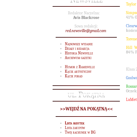
Taylor
Simps
Redaktor Naczelna:
41% 
Avis Blackrose
Clear
Sowa redakcji:
końco
red.newsville@gmail.com
Toren
Najnowsze wydanie
Hill 
Działy i redakcja
84% P
Historia Newsville
Archiwum gazetki
Humor z Ramesville
Klasa 
Kącik artystyczny
Kącik porad
Goolwa
Rossar
Oczek
ul. Pokątna
LaMett
>>WEJDŹ NA POKĄTNĄ<<
Lista skrytek
Lista zakupów
Twój rachunek w BG