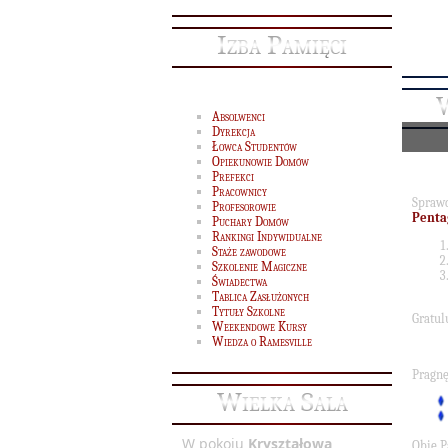
Izba Pamięci
Absolwenci
Dyrekcja
Łowca Studentów
Opiekunowie Domów
Prefekci
Pracownicy
Spraw
Profesorowie
Pent
Puchary Domów
Rankingi Indywidualne
Staże zawodowe
Szkolenie Magiczne
Świadectwa
Tablica Zasłużonych
Tytuły Szkolne
Gratul
Weekendowe Kursy
Wiedza o Ramesville
Pragn
Wielka Sala
W pokoju
Kryształowa
Obie P