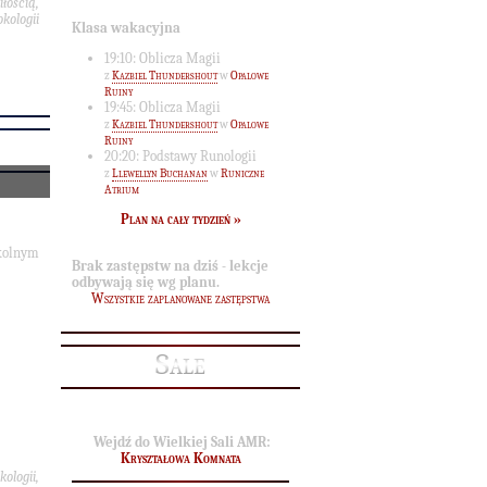
iłością,
kologii
Klasa wakacyjna
19:10: Oblicza Magii
z
Kazbiel Thundershout
w
Opalowe
Ruiny
19:45: Oblicza Magii
z
Kazbiel Thundershout
w
Opalowe
Ruiny
20:20: Podstawy Runologii
z
Llewellyn Buchanan
w
Runiczne
Atrium
Plan na cały tydzień »
zkolnym
Brak zastępstw na dziś - lekcje
odbywają się wg planu.
Wszystkie zaplanowane zastępstwa
Sale
Wejdź do Wielkiej Sali AMR:
Kryształowa Komnata
ologii,