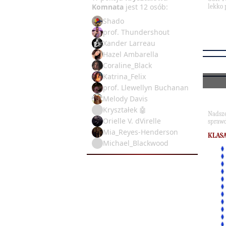
Komnata
jest 12 osób:
lekko 
Shado
prof. Thundershout
Xander Larreau
Hazel Ambarella
Coraline_Black
Katrina_Felix
prof. Llewellyn Buchanan
Melody Davis
Kryształek 🤖
Nadsz
Orielle V. dVirelle
sprawd
Mia_Reyes-Henderson
KLASA
Michael_Blackwood