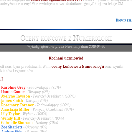
podwyższone oceny! W rozwinięciu newsa dodatkowe gratyfikacje za lekcje CM!
Rozwiń per
Oceny końcowe z Numerologii
Wykaligrafowane przez
Nieznany
dnia 2018-04-26
Kochani uczniowie!
edł czas, bym przedstawiła Wam
oceny końcowe z Numerologii
oraz wyniki
zianów i egzaminów.
 I
Karoline Grey
-
Zadowalający (75%)
Hanna
Gonne
-
Okropny (0%)
Avelyne Taysson
-
Powyżej Oczekiwań (100%)
James Smith
-
Okropny (0%)
Rosemary Torener
-
Zadowalający (100%)
Anastazja Miller
-
Powyżej Oczekiwań (80%)
Lily Taylor
-
Wybitny (100%)
Wendy Hill
-
Powyżej Oczekiwań (80%)
Gabrielle Simpson
-
Nędzny (70%)
Zoe Skarlett
-
Okropny (0%)
Audrey Vide
-
Okropny (0%)