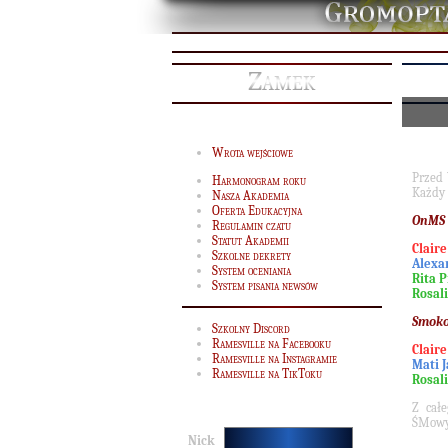
Zamek
Wrota wejściowe
Przed
Harmonogram roku
Każdy 
Nasza Akademia
Oferta Edukacyjna
OnMS
Regulamin czatu
Statut Akademii
Clair
Szkolne dekrety
Alexa
System oceniania
Rita P
System pisania newsów
Rosal
Smoko
Szkolny Discord
Ramesville na Facebooku
Clair
Ramesville na Instagramie
Mati J
Ramesville na TikToku
Rosal
Z cał
ŚMowy
Nick