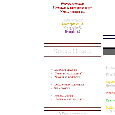
Wszyscy uczniowie
Uczniowie w podziale na domy
Kadra profesorska
Liczba uczniów:
Gromoptaki: 63
Hipogryfy: 63
Testrale: 69
Strefa Ucznia
Przysz
Dzienniki lekcyjne
Napisz do nauczyciela!
Klasa 
Zbiór prac domowych
Taysso
Dodaj usprawiedliwienie
Nędz
Sala chorych
Johans
Pobierz Devanę
Devana na przeglądarce
Ryaone
Miller
58% 
Newsville