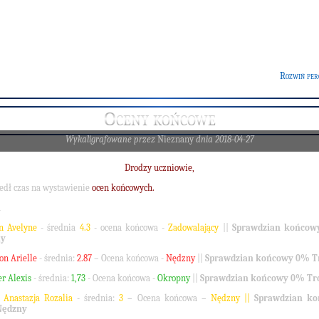
Rozwiń per
Oceny końcowe
Wykaligrafowane przez
Nieznany
dnia 2018-04-27
Drodzy uczniowie,
edł czas na wystawienie
ocen końcowych.
1
n Avelyne
- średnia
4.3
- ocena końcowa -
Zadowalający
||
Sprawdzian końco
ny
on Arielle
- średnia:
2.87
– Ocena końcowa -
Nędzny
||
Sprawdzian końcowy 0% Tr
r Alexis
- średnia:
1,73
- Ocena końcowa -
Okropny
||
Sprawdzian końcowy 0% Tro
 Anastazja Rozalia
- średnia:
3
–
Ocena końcowa –
Nędzny ||
Sprawdzian k
Nędzny