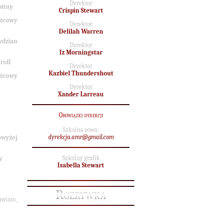
Dyrektor
itny
Crispin Stewart
ońcowy
Dyrektor
Delilah Warren
wdzian
Dyrektor
Iz Morningstar
roll
Dyrektor
Kazbiel Thundershout
ońcowy
Dyrektor
Xander Larreau
Obowiązki dyrekcji
Szkolna sowa:
dyrekcja.amr@gmail.com
wyżej
Szkolny grafik
y
Isabella Stewart
Rozrywka
awiam,