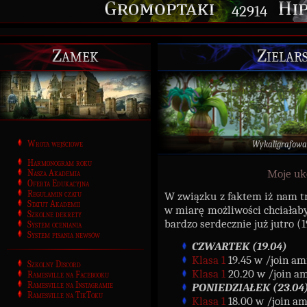
42914
Zamek
Zielar
Wrota wejściowe
Wykaligrafowa
Harmonogram roku
Moje u
Nasza Akademia
Oferta Edukacyjna
Regulamin czatu
W związku z faktem iż nam tro
Statut Akademii
w miarę możliwości chciałab
Szkolne dekrety
bardzo serdecznie już jutro (1
System oceniania
System pisania newsów
CZWARTEK (19.04)
Klasa 1
19.45 w /join am
Szkolny Discord
Klasa 1
20.20 w /join a
Ramesville na Facebooku
Ramesville na Instagramie
PONIEDZIAŁEK (23.04
Ramesville na TikToku
Klasa 1
18.00 w /join am