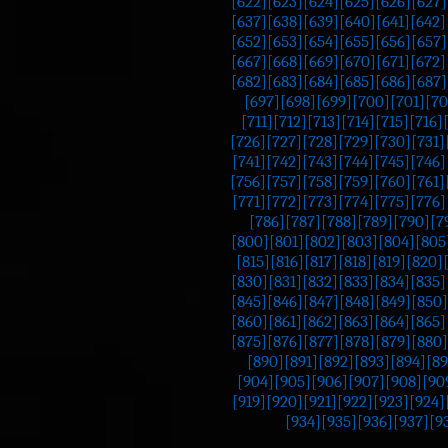
[622]
[623]
[624]
[625]
[626]
[627]
[637]
[638]
[639]
[640]
[641]
[642]
[652]
[653]
[654]
[655]
[656]
[657]
[667]
[668]
[669]
[670]
[671]
[672]
[682]
[683]
[684]
[685]
[686]
[687]
[697]
[698]
[699]
[700]
[701]
[70
[711]
[712]
[713]
[714]
[715]
[716]
[726]
[727]
[728]
[729]
[730]
[731]
[741]
[742]
[743]
[744]
[745]
[746]
[756]
[757]
[758]
[759]
[760]
[761]
[771]
[772]
[773]
[774]
[775]
[776]
[786]
[787]
[788]
[789]
[790]
[7
[800]
[801]
[802]
[803]
[804]
[805
[815]
[816]
[817]
[818]
[819]
[820]
[830]
[831]
[832]
[833]
[834]
[835]
[845]
[846]
[847]
[848]
[849]
[850]
[860]
[861]
[862]
[863]
[864]
[865]
[875]
[876]
[877]
[878]
[879]
[880]
[890]
[891]
[892]
[893]
[894]
[89
[904]
[905]
[906]
[907]
[908]
[90
[919]
[920]
[921]
[922]
[923]
[924]
[934]
[935]
[936]
[937]
[9