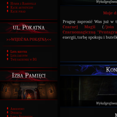
Wykaligrafowa
Humor z Ramesville
Kącik artystyczny
Kącik porad
Moje d
Pragnę zaprosić Was już w 
ul. Pokątna
Czarnej Magii
(
/joi
Czarnomagiczną "Pentagr
energii, torbę spokoju i bute
>>WEJDŹ NA POKĄTNĄ<<
Lista skrytek
Lista zakupów
Twój rachunek w BG
Kon
Izba Pamięci
Wykaligrafowa
Absolwenci
Dyrekcja
Łowca Studentów