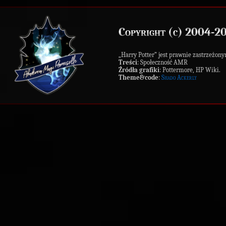
Copyright (c) 2004-2
„Harry Potter” jest prawnie zastrzeż
Treści
: Społeczność AMR
Źródła grafiki
: Pottermore, HP Wiki.
Theme&code
:
Shado Ackerly