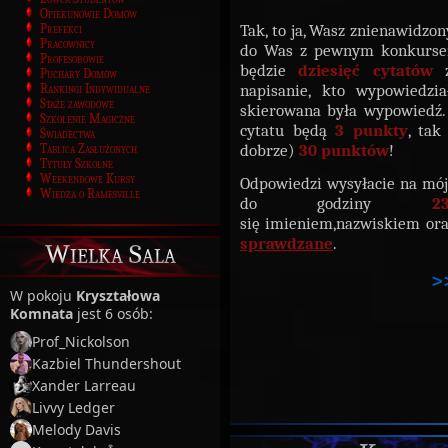
Opiekunowie Domów
Tak, to ja, Wasz znienawidzon
Prefekci
Pracownicy
do Was z pewnym konkursem
Profesorowie
będzie
dziesięć cytatów
z
Puchary Domów
napisanie, kto wypowiedzia
Rankingi Indywidualne
Staże zawodowe
skierowana była wypowiedź. 
Szkolenie Magiczne
cytatu będą
3 punkty
, tak
Świadectwa
dobrze)
30 punktów
!
Tablica Zasłużonych
Tytuły Szkolne
Weekendowe Kursy
Odpowiedzi wysyłacie na mó
Wiedza o Ramesville
do godziny
23
się imieniem,nazwiskiem or
sprawdzane
.
Wielka Sala
>
W pokoju
Kryształowa
Komnata
jest 6 osób:
Prof_Nickolson
Kazbiel Thundershout
Xander Larreau
Livvy Ledger
Melody Davis