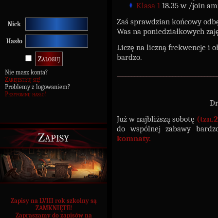
Klasa 1
18.35 w /join am
Zaś sprawdzian końcowy odbęd
Nick
Was na poniedziałkowych zaję
Hasło
Liczę na liczną frekwencje i o
bardzo.
__________________________________
Nie masz konta?
Zarejestruj się!
Problemy z logowaniem?
Przypomnij hasło!
Dr
Już w najbliższą sobotę
(tzn.
do wspólnej zabawy bardz
Zapisy
komnaty.
Zapisy na LVIII rok szkolny są
ZAMKNIĘTE!
Zapraszamy do zapisów na