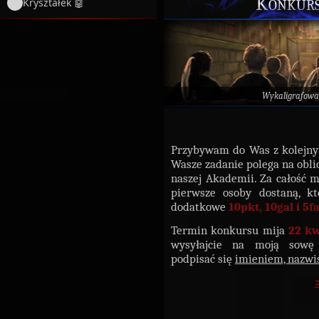
Konkurs
Kryształek 🤖
Wykaligrafowa
Przybywam do Was z kolej
Wasze zadanie polega na obl
naszej Akademii. Za całość 
pierwsze osoby dostaną, kt
dodatkowe
10pkt, 10gal i 5fa
Termin konkursu mija
22 kw
wysyłajcie na moją sowę
podpisać się
imieniem, nazw