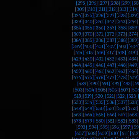
[295]
[296]
[297]
[298]
[299]
[30
[309]
[310]
[311]
[312]
[313]
[314]
[324]
[325]
[326]
[327]
[328]
[329]
[339]
[340]
[341]
[342]
[343]
[344]
[354]
[355]
[356]
[357]
[358]
[359]
[369]
[370]
[371]
[372]
[373]
[374]
[384]
[385]
[386]
[387]
[388]
[389]
[399]
[400]
[401]
[402]
[403]
[404
[414]
[415]
[416]
[417]
[418]
[419]
[
[429]
[430]
[431]
[432]
[433]
[434]
[444]
[445]
[446]
[447]
[448]
[449]
[459]
[460]
[461]
[462]
[463]
[464]
[474]
[475]
[476]
[477]
[478]
[479]
[489]
[490]
[491]
[492]
[493]
[4
[503]
[504]
[505]
[506]
[507]
[50
[518]
[519]
[520]
[521]
[522]
[523]
[533]
[534]
[535]
[536]
[537]
[538]
[548]
[549]
[550]
[551]
[552]
[553]
[563]
[564]
[565]
[566]
[567]
[568]
[578]
[579]
[580]
[581]
[582]
[583]
[593]
[594]
[595]
[596]
[597]
[59
[607]
[608]
[609]
[610]
[611]
[612