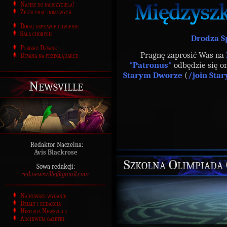
Napisz do nauczyciela!
Zbiór prac domowych
Dodaj usprawiedliwienie
Sala chorych
Drodza S
Pobierz Devanę
Pragnę zaprosić Was na
Devana na przeglądarce
"Patronus"
odbędzie się o
Starym Dworze
(
/join Sta
Newsville
Redaktor Naczelna:
Avis Blackrose
Szkolna Olimpiada
Sowa redakcji:
red.newsville@gmail.com
Najnowsze wydanie
Działy i redakcja
Historia Newsville
Archiwum gazetki