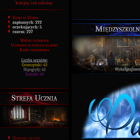
kolejny rok szkolny.
Zapisy na Ucznia
zapisanych:
222
Międzyszkoln
oczekujących:
5
razem:
227
Wszyscy uczniowie
Uczniowie w podziale na domy
Kadra profesorska
Liczba uczniów:
Gromoptaki: 63
Wykaligrafowa
Hipogryfy: 63
Testrale: 69
Strefa Ucznia
Dzienniki lekcyjne