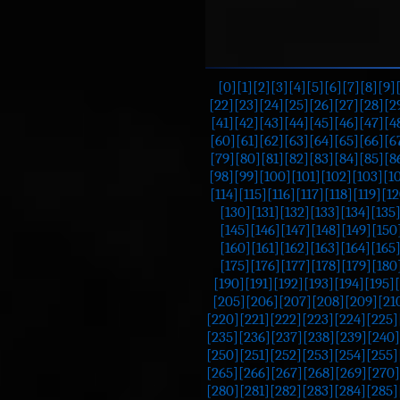
[0]
[1]
[2]
[3]
[4]
[5]
[6]
[7]
[8]
[9]
[22]
[23]
[24]
[25]
[26]
[27]
[28]
[2
[41]
[42]
[43]
[44]
[45]
[46]
[47]
[4
[60]
[61]
[62]
[63]
[64]
[65]
[66]
[6
[79]
[80]
[81]
[82]
[83]
[84]
[85]
[8
[98]
[99]
[100]
[101]
[102]
[103]
[1
[114]
[115]
[116]
[117]
[118]
[119]
[12
[130]
[131]
[132]
[133]
[134]
[135
[145]
[146]
[147]
[148]
[149]
[150
[160]
[161]
[162]
[163]
[164]
[165
[175]
[176]
[177]
[178]
[179]
[180
[190]
[191]
[192]
[193]
[194]
[195]
[205]
[206]
[207]
[208]
[209]
[21
[220]
[221]
[222]
[223]
[224]
[225]
[235]
[236]
[237]
[238]
[239]
[240]
[250]
[251]
[252]
[253]
[254]
[255]
[265]
[266]
[267]
[268]
[269]
[270]
[280]
[281]
[282]
[283]
[284]
[285]