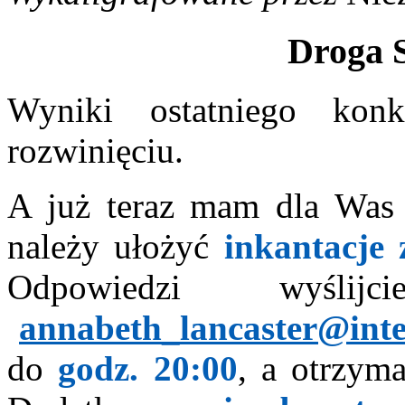
Droga S
Wyniki ostatniego konk
rozwinięciu.
A już teraz mam dla Wa
należy ułożyć
inkantacje 
Odpowiedzi wyśl
(
annabeth_lancaster@inte
do
godz. 20:00
, a otrzym