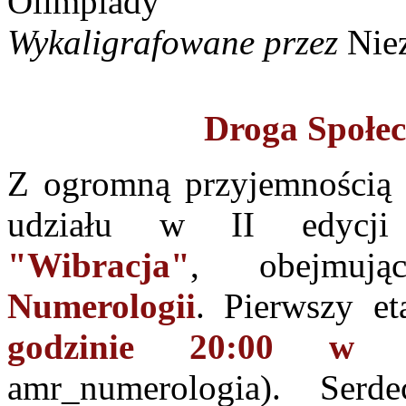
Wykaligrafowane przez
Nie
Droga Społec
Z ogromną przyjemnością 
udziału w II edyc
"Wibracja"
, obejmują
Numerologii
. Pierwszy e
godzinie 20:00 w K
amr_numerologia). Serd