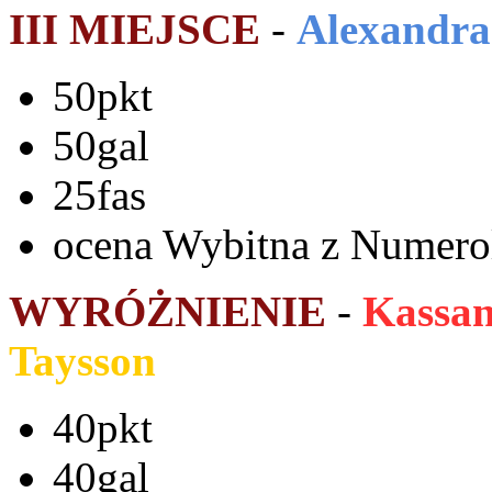
III MIEJSCE
-
Alexandra
50pkt
50gal
25fas
ocena Wybitna z Numerol
WYRÓŻNIENIE
-
Kassan
Taysson
40pkt
40gal