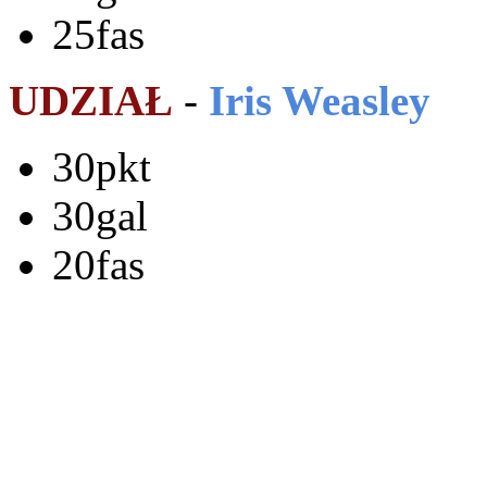
25fas
UDZIAŁ
-
Iris Weasley
30pkt
30gal
20fas