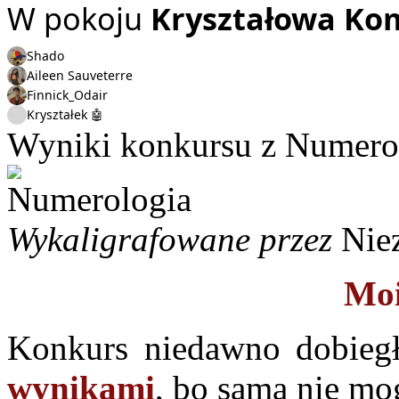
W pokoju
Kryształowa Ko
Shado
Aileen Sauveterre
Finnick_Odair
Kryształek 🤖
Wyniki konkursu z Numerol
Wykaligrafowane przez
Nie
Moi
Konkurs niedawno dobiegł
wynikami
, bo sama nie mo