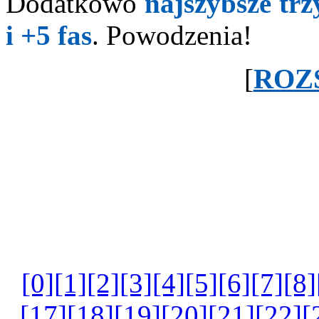
Dodatkowo
najszybsze trz
i +5 fas
. Powodzenia!
[
ROZ
[0]
[1]
[2]
[3]
[4]
[5]
[6]
[7]
[8]
[17]
[18]
[19]
[20]
[21]
[22]
[