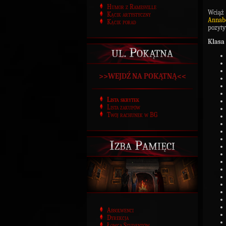
Humor z Ramesville
Wciąż
Kącik artystyczny
Annab
Kącik porad
pozyty
Klasa 
ul. Pokątna
>>WEJDŹ NA POKĄTNĄ<<
Lista skrytek
Lista zakupów
Twój rachunek w BG
Izba Pamięci
Absolwenci
Dyrekcja
Łowca Studentów