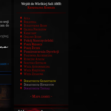
Wejdź do Wielkiej Sali AMR:
Kryształowa Komnata
Aula
o sesji
Biblioteka
szam do
Bursztynowe Ruiny
Galeria Portretów
Katakumby
cyjnej,
Opalowe Ruiny
Pokój Nauczycielski
Pokój Redakcji
Pokój Życzeń
Pomieszczenia Dyrekcji
Pracownia Alchemiczna
Runiczne Atrium
Skrzydło Szpitalne
gamin >
Wieża Astronomiczna
Wieża Księżycowa
Wieża Zegarowa
Dormitorium Gromoptaków
Dormitorium Hipogryfów
Dormitorium Testrali
-
Mapa zamku
-