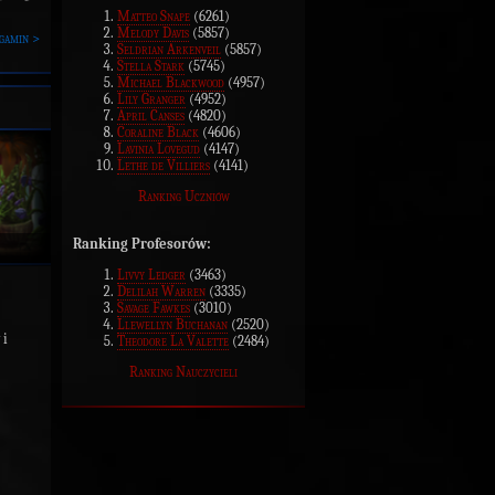
Matteo Snape
(6261)
Melody Davis
(5857)
gamin >
Seldrian Arkenveil
(5857)
Stella Stark
(5745)
Michael Blackwood
(4957)
Lily Granger
(4952)
April Canses
(4820)
Coraline Black
(4606)
Lavinia Lovegud
(4147)
Lethe de Villiers
(4141)
Ranking Uczniów
Ranking Profesorów:
Livvy Ledger
(3463)
Delilah Warren
(3335)
Savage Fawkes
(3010)
Llewellyn Buchanan
(2520)
 i
Theodore La Valette
(2484)
Ranking Nauczycieli