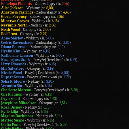
Penelopa Phoenix
- Zadowalający (śr.
3,86
)
Alice Jackson
- Wybitny (śr.
6,00
)
Anastasia Carrings
- Zadowalający (śr.
4,43
)
Gloria Pevensy
- Zadowalający (śr.
3,86
)
Minerwa Groves
- Wybitny (śr.
6,15
)
Nevinnie North
- Nędzny (śr.
2,86
)
Noah Wood
- Okropny (śr.
2,00
)
Red Frost
- Okropny (śr.
2,29
)
Anne Shirley
- Wybitny (śr.
6,00
)
Cedric Ravenshade
- Zadowalający (śr.
3,86
)
Diana Peterson
- Zadowalający (śr.
4,14
)
Hyelin Kim
- Wybitny (śr.
6,15
)
Katherine Larsson
- Wybitny (śr.
6,00
)
Kozencjusz Stark
- Powyżej Oczekiwań (śr.
5,29
)
Lizzy Edmands
- Wybitny (śr.
6,15
)
Mia Salvatore
- Okropny (śr.
2,14
)
Nicole Wood
- Powyżej Oczekiwań (śr.
5,00
)
Rupert Green
- Powyżej Oczekiwań (śr.
4,72
)
Selia R. Moore
- Nędzny (śr.
2,86
)
Veronica Sin
- Wybitny (śr.
6,15
)
Charlotte Moreau
- Powyżej Oczekiwań (śr.
5,58
)
Ciri Riannon
- Wybitny (śr.
6,15
)
Dzyn Selaif
- Zadowalający (śr.
4,43
)
Josephine Mikaelson
- Okropny (śr.
2,57
)
Kora Disney
- Nędzny (śr.
3,15
)
Kylie Lilja
- Wybitny (śr.
6,15
)
Magnus Darkmoor
- Nędzny (śr.
3,14
)
Matteo Snape
- Wybitny (śr.
6,15
)
Ofelia Ponk
- Powyżej Oczekiwań (śr.
5,58
)
Olivia Waller
- Wybitny (śr.
6,00
)