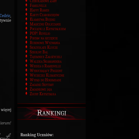
Czekoladowe Żaby
Familiville
Happy Rames
Karty Czarodziejów
Cedric
,
Kłamstwa Bujdki
ytywnie
Magiczne Odliczanie
Początki z Kryształkiem
POP! Revelio
Postaw na szczęście
Rubinowe Wyzwania
Skrzydlate Klucze
Szkolny Bal
Tajemnice Założycieli
Walizka Skamandera
Wiedza o Ramesville
Wybuchający Prezent
Wycieczki Klimatyczne
Wypad do Hogsmeade
Zagadki Septimy
Zagadkowe jaja
Zguby Kryształka
 więcej
Rankingi
diorum!
Ranking Uczniów: