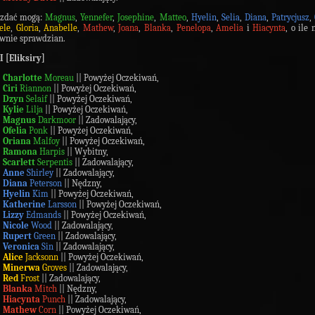
 zdać mogą:
Magnus
,
Yennefer
,
Josephine
,
Matteo
,
Hyelin
,
Selia
,
Diana
,
Patrycjusz
,
ele
,
Gloria
,
Anabelle
,
Mathew
,
Joana
,
Blanka
,
Penelopa
,
Amelia
i
Hiacynta
, o ile 
wnie sprawdzian.
I [Eliksiry]
Charlotte
Moreau
|| Powyżej Oczekiwań,
Ciri
Riannon
|| Powyżej Oczekiwań,
Dzyn
Selaif
|| Powyżej Oczekiwań,
Kylie
Lilja
|| Powyżej Oczekiwań,
Magnus
Darkmoor
|| Zadowalający,
Ofelia
Ponk
|| Powyżej Oczekiwań,
Oriana
Malfoy
|| Powyżej Oczekiwań,
Ramona
Harpis
|| Wybitny,
Scarlett
Serpentis
|| Zadowalający,
Anne
Shirley
|| Zadowalający,
Diana
Peterson
|| Nędzny,
Hyelin
Kim
|| Powyżej Oczekiwań,
Katherine
Larsson
|| Powyżej Oczekiwań,
Lizzy
Edmands
|| Powyżej Oczekiwań,
Nicole
Wood
|| Zadowalający,
Rupert
Green
|| Zadowalający,
Veronica
Sin
|| Zadowalający,
Alice
Jacksonn
|| Powyżej Oczekiwań,
Minerwa
Groves
|| Zadowalający,
Red
Frost
|| Zadowalający,
Blanka
Mitch
|| Nędzny,
Hiacynta
Punch
|| Zadowalający,
Mathew
Corn
|| Powyżej Oczekiwań,