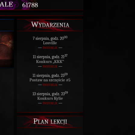
61788
Wydarzenia
00
7 sierpnia, godz. 20
Losville
—
świstoklik
—
37
11 sierpnia, godz. 21
Konkurs „KKK”
—
świstoklik
—
59
11 sierpnia, godz. 23
Postaw na szczęście #5
—
świstoklik
—
59
13 sierpnia, godz. 23
Konkurs Kylie
—
świstoklik
—
Plan lekcji