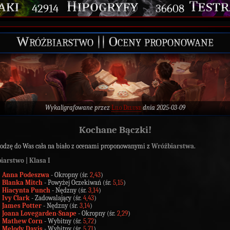
42914
36608
Wróżbiarstwo || Oceny proponowane
Wykaligrafowane przez
Lilo Delune
dnia 2025-03-09
Kochane Bączki!
odzę do Was cała na biało z ocenami proponowanymi z
Wróżbiarstwa
.
iarstwo | Klasa I
Anna Podeszwa
- Okropny (śr.
2,43
)
Blanka Mitch
- Powyżej Oczekiwań (śr.
5,15
)
Hiacynta Punch
- Nędzny (śr.
3,14
)
Ivy Clark
- Zadowalający (śr.
4,43
)
James Potter
- Nędzny (śr.
3,14
)
Joana Lovegarden-Snape
- Okropny (śr.
2,29
)
Mathew Corn
- Wybitny (śr.
5,72
)
Melody Davis
- Wybitny (śr.
5,71
)