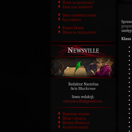
Napisz do nauczyciela!
Zbiór prac domowych
Dodaj usprawiedliwienie
Sala chorych
Spraw
propo
Pobierz Devanę
następ
Devana na przeglądarce
Klasa
Newsville
Redaktor Naczelna:
Avis Blackrose
Sowa redakcji:
red.newsville@gmail.com
Najnowsze wydanie
Działy i redakcja
Historia Newsville
Archiwum gazetki