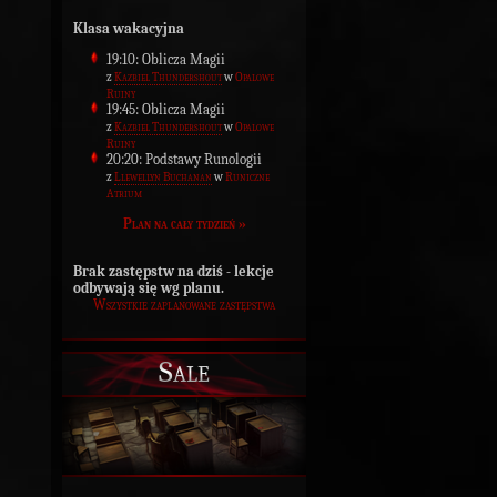
Klasa wakacyjna
19:10: Oblicza Magii
z
Kazbiel Thundershout
w
Opalowe
Ruiny
19:45: Oblicza Magii
z
Kazbiel Thundershout
w
Opalowe
Ruiny
20:20: Podstawy Runologii
z
Llewellyn Buchanan
w
Runiczne
Atrium
Plan na cały tydzień »
Brak zastępstw na dziś - lekcje
odbywają się wg planu.
Wszystkie zaplanowane zastępstwa
Sale