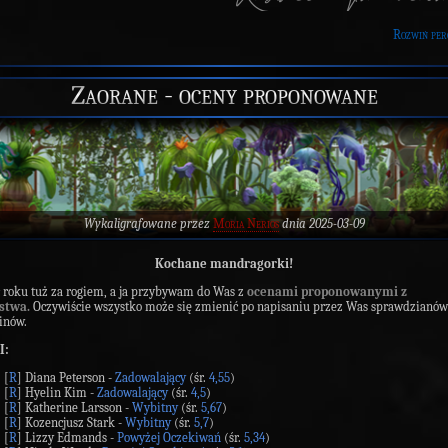
Rozwiń per
Zaorane - oceny proponowane
Wykaligrafowane przez
Moria Nerios
dnia 2025-03-09
Kochane mandragorki!
 roku tuż za rogiem, a ja przybywam do Was z
ocenami proponowanymi z
stwa.
Oczywiście wszystko może się zmienić po napisaniu przez Was sprawdzianów
inów.
I:
[
R
] Diana Peterson -
Zadowalający
(śr.
4,55
)
[
R
] Hyelin Kim -
Zadowalający
(śr.
4,5
)
[
R
] Katherine Larsson -
Wybitny
(śr.
5,67
)
[
R
] Kozencjusz Stark -
Wybitny
(śr.
5,7
)
[
R
] Lizzy Edmands -
Powyżej Oczekiwań
(śr.
5,34
)