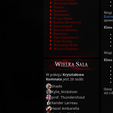
Opiekunowie Domów
Prefekci
Pracownicy
Wciąż
Profesorowie
Kozenc
Puchary Domów
sprawd
Rankingi Indywidualne
Staże zawodowe
Klasa
Szkolenie Magiczne
Świadectwa
Tablica Zasłużonych
Tytuły Szkolne
Weekendowe Kursy
Wiedza o Ramesville
Wciąż
Klasa 
Wielka Sala
W pokoju
Kryształowa
Komnata
jest 26 osób:
Shado
Oceny 
Kylie_Nickolson
niż o 
prof. Thundershout
Xander Larreau
Hazel Ambarella