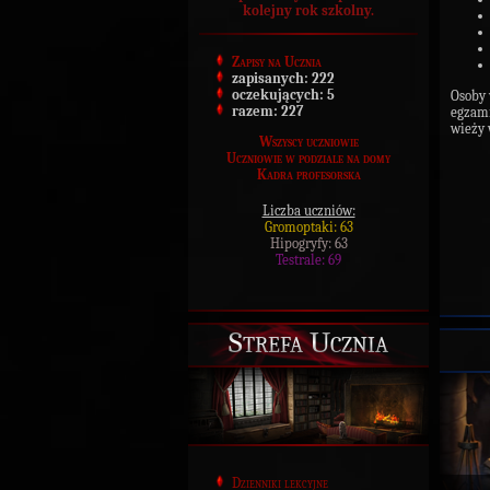
kolejny rok szkolny.
Zapisy na Ucznia
zapisanych:
222
oczekujących:
5
Osoby
razem:
227
egzami
wieży
Wszyscy uczniowie
Uczniowie w podziale na domy
Kadra profesorska
Liczba uczniów:
Gromoptaki: 63
Hipogryfy: 63
Testrale: 69
Strefa Ucznia
Dzienniki lekcyjne