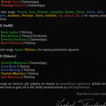
Melody
Davis
|| Zadowalający,
Penelopa
Phoenix
|| Zadowalający.
 zdać mogą:
Victoria
,
Kora
,
Yennefer
,
Josephine
,
Matteo
,
Olivia
,
Adrien
,
Selia
,
jusz
,
Anastasia
,
Nevinnie
,
Gloria
,
Anabelle
,
Ivy
,
Anna
i
Lily
, o ile napiszą poz
zian.
 II [OnMS]
E
mily Andler
|| Wybitny,
E
nzo McEwan
|| Powyżej Oczekiwań,
L
lewellyn Buchanan
|| Zadowalający,
K
ylie Nickolson
|| Wybitny.
 zdać mogą:
Agusia
i
Katrina
, o ile napiszą pozytywnie egzamin.
II [Eliksiry]
Llewellyn
B
uchanan
|| Zadowalający,
Enroy
E
vans
|| Nędzny,
Xavier
H
astings
|| Wybitny,
Charlotte
H
amilton
|| Nędzny,
Kylie
N
ickolson
|| Wybitny.
mogą się zmienić, gdy pojawią się stopnie ze
sprawdzianu/egzaminu
, jednak nie
dwie oceny w górę lub w dół. Osoby niewymienione są
nieklasyfikowane
.
Repetitio est mater stu