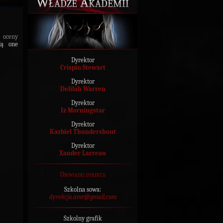
Władze Akademii
ć
oceny
ją one
Dyrektor
Crispin Stewart
Dyrektor
Delilah Warren
Dyrektor
Iz Morningstar
Dyrektor
Kazbiel Thundershout
Dyrektor
Xander Larreau
Obowiązki dyrekcji
Szkolna sowa:
dyrekcja.amr@gmail.com
Szkolny grafik