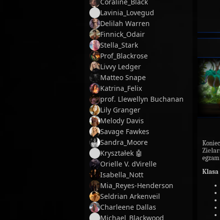
Coraline_Black
Lavinia_Lovegud
Delilah Warren
Finnick_Odair
Stella_Stark
Prof_Blackrose
Livvy Ledger
Matteo Snape
Katrina_Felix
prof. Llewellyn Buchanan
Lily Granger
Melody Davis
Savage Fawkes
Sandra_Moore
Koniec
Zielar
Kryształek 🤖
egzam
Orielle V. dVirelle
Klasa 
Isabella_Nott
Mia_Reyes-Henderson
Seldrian Arkenveil
Charleene Dallas
Michael_Blackwood