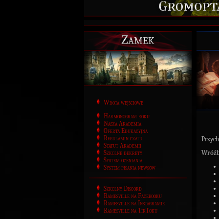
Zamek
Wrota wejściowe
Harmonogram roku
Nasza Akademia
Oferta Edukacyjna
Regulamin czatu
Przych
Statut Akademii
Szkolne dekrety
Wróżb
System oceniania
System pisania newsów
Szkolny Discord
Ramesville na Facebooku
Ramesville na Instagramie
Ramesville na TikToku