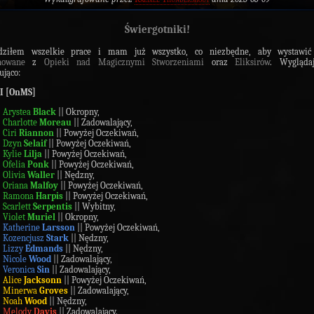
Świergotniki!
dziłem wszelkie prace i mam już wszystko, co niezbędne, aby wystawi
nowane
z
Opieki nad Magicznymi Stworzeniami
oraz
Eliksirów
. Wygląda
ująco:
 I [OnMS]
Arystea
Black
|| Okropny,
Charlotte
Moreau
|| Zadowalający,
Ciri
Riannon
|| Powyżej Oczekiwań,
Dzyn
Selaif
|| Powyżej Oczekiwań,
Kylie
Lilja
|| Powyżej Oczekiwań,
Ofelia
Ponk
|| Powyżej Oczekiwań,
Olivia
Waller
|| Nędzny,
Oriana
Malfoy
|| Powyżej Oczekiwań,
Ramona
Harpis
|| Powyżej Oczekiwań,
Scarlett
Serpentis
|| Wybitny,
Violet
Muriel
|| Okropny,
Katherine
Larsson
|| Powyżej Oczekiwań,
Kozencjusz
Stark
|| Nędzny,
Lizzy
Edmands
|| Nędzny,
Nicole
Wood
|| Zadowalający,
Veronica
Sin
|| Zadowalający,
Alice
Jacksonn
|| Powyżej Oczekiwań,
Minerwa
Groves
|| Zadowalający,
Noah
Wood
|| Nędzny,
Melody
Davis
|| Zadowalający.