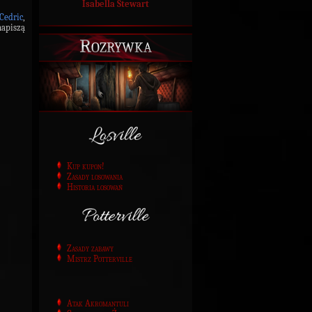
Isabella Stewart
Cedric
,
napiszą
Rozrywka
Kup kupon!
Zasady losowania
Historia losowań
Zasady zabawy
Mistrz Potterville
Atak Akromantuli