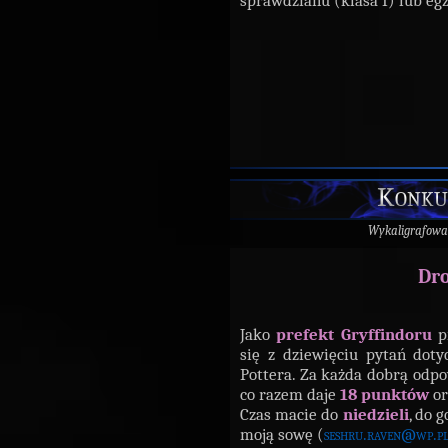
sprawdzianu (klasa I) lub egz
Konku
Wykaligrafowa
Dro
Jako
prefekt Gryffindoru
p
się z dziewięciu pytań dot
Pottera. Za każda dobrą odpo
co razem daje
18 punktów
or
Czas macie do
niedzieli
, do 
moją sowę (
seshru.raven@wp.p