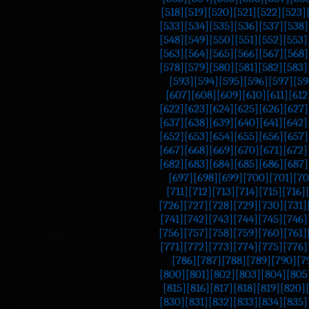
[518]
[519]
[520]
[521]
[522]
[523]
[533]
[534]
[535]
[536]
[537]
[538]
[548]
[549]
[550]
[551]
[552]
[553]
[563]
[564]
[565]
[566]
[567]
[568]
[578]
[579]
[580]
[581]
[582]
[583]
[593]
[594]
[595]
[596]
[597]
[59
[607]
[608]
[609]
[610]
[611]
[612
[622]
[623]
[624]
[625]
[626]
[627]
[637]
[638]
[639]
[640]
[641]
[642]
[652]
[653]
[654]
[655]
[656]
[657]
[667]
[668]
[669]
[670]
[671]
[672]
[682]
[683]
[684]
[685]
[686]
[687]
[697]
[698]
[699]
[700]
[701]
[70
[711]
[712]
[713]
[714]
[715]
[716]
[726]
[727]
[728]
[729]
[730]
[731]
[741]
[742]
[743]
[744]
[745]
[746]
[756]
[757]
[758]
[759]
[760]
[761]
[771]
[772]
[773]
[774]
[775]
[776]
[786]
[787]
[788]
[789]
[790]
[7
[800]
[801]
[802]
[803]
[804]
[805
[815]
[816]
[817]
[818]
[819]
[820]
[830]
[831]
[832]
[833]
[834]
[835]