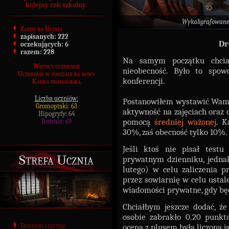
kolejny rok szkolny.
Wykaligrafowane
Zapisy na Ucznia
zapisanych:
222
Dr
oczekujących:
6
razem:
228
Na samym początku chcia
Wszyscy uczniowie
nieobecność. Było to spo
Uczniowie w podziale na domy
konferencji.
Kadra profesorska
Liczba uczniów:
Postanowiłem wystawić Wa
Gromoptaki: 63
aktywność na zajęciach oraz 
Hipogryfy: 64
pomocą
średniej ważonej
. K
Testrale: 69
30%, zaś obecność tylko 10%.
Jeśli ktoś nie pisał test
Strefa Ucznia
prywatnym dzienniku, jedn
lutego) w celu zaliczenia 
przez sowiarnię w celu ustal
wiadomości prywatne, gdy bę
Chciałbym jeszcze dodać, ż
osobie zabrakło 0.20 punk
Dzienniki lekcyjne
ocena z plusem była liczona 