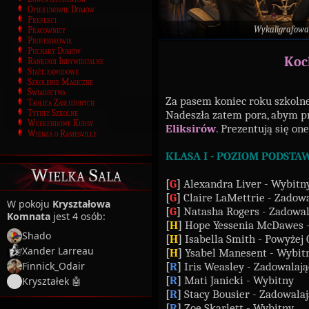
Opiekunowie Domów
Prefekci
Wykaligrafowa
Pracownicy
Profesorowie
Puchary Domów
Koc
Rankingi Indywidualne
Staże zawodowe
Szkolenie Magiczne
Świadectwa
Za pasem koniec roku szkolneg
Tablica Zasłużonych
Nadeszła zatem pora, abym 
Tytuły Szkolne
Weekendowe Kursy
Eliksirów
. Prezentują się on
Wiedza o Ramesville
KLASA I - POZIOM PODST
Wielka Sala
[
G
]
Alexandra Liver - Wybitn
[
G
]
Claire LaMettrie - Zadowa
W pokoju
Kryształowa
[
G
]
Natasha Rogers - Zadowal
Komnata
jest 4 osób:
[
H
]
Hope Yessenia McDawes -
Shado
[
H
]
Isabella Smith - Powyżej
Xander Larreau
[
H
]
Ysabel Manesent - Wybit
[
R
]
Iris Weasley - Zadowalają
Finnick_Odair
[
R
]
Mati Janicki - Wybitny
Kryształek 🤖
[
R
]
Stacy Bousier - Zadowalaj
[
R
]
Zoe Skarlett - Wybitny