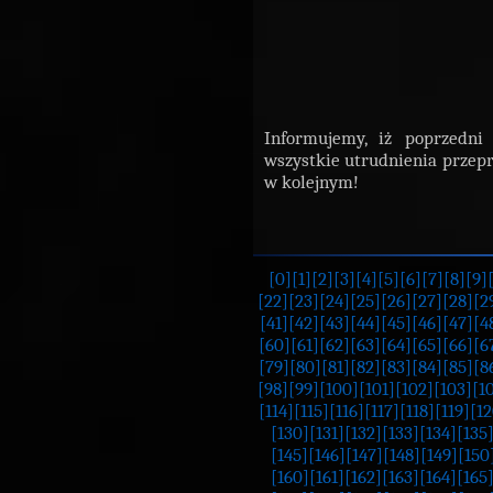
Informujemy, iż poprzedni
wszystkie utrudnienia przepr
w kolejnym!
[0]
[1]
[2]
[3]
[4]
[5]
[6]
[7]
[8]
[9]
[22]
[23]
[24]
[25]
[26]
[27]
[28]
[2
[41]
[42]
[43]
[44]
[45]
[46]
[47]
[4
[60]
[61]
[62]
[63]
[64]
[65]
[66]
[6
[79]
[80]
[81]
[82]
[83]
[84]
[85]
[8
[98]
[99]
[100]
[101]
[102]
[103]
[1
[114]
[115]
[116]
[117]
[118]
[119]
[12
[130]
[131]
[132]
[133]
[134]
[135
[145]
[146]
[147]
[148]
[149]
[150
[160]
[161]
[162]
[163]
[164]
[165