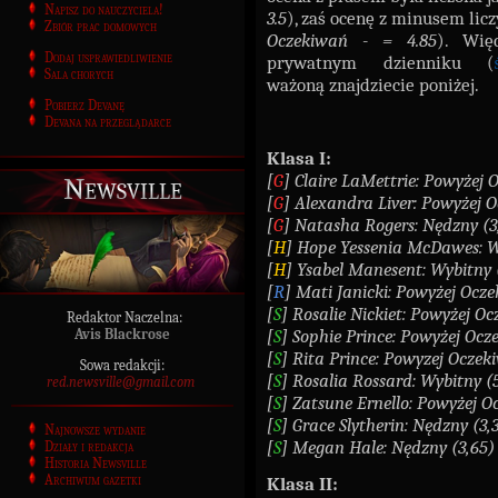
Napisz do nauczyciela!
3.5
), zaś ocenę z minusem licz
Zbiór prac domowych
Oczekiwań - = 4.85
). Wię
Dodaj usprawiedliwienie
prywatnym dzienniku (
Sala chorych
ważoną znajdziecie poniżej.
Pobierz Devanę
Devana na przeglądarce
Klasa I:
[
G
] Claire LaMettrie: Powyżej 
Newsville
[
G
] Alexandra Liver: Powyżej 
[
G
] Natasha Rogers: Nędzny (3
[
H
] Hope Yessenia McDawes: W
[
H
] Ysabel Manesent: Wybitny 
[
R
] Mati Janicki: Powyżej Ocze
[
S
] Rosalie Nickiet: Powyżej O
Redaktor Naczelna:
[
S
] Sophie Prince: Powyżej Ocz
Avis Blackrose
[
S
] Rita Prince: Powyzej Oczek
Sowa redakcji:
[
S
] Rosalia Rossard: Wybitny (
red.newsville@gmail.com
[
S
] Zatsune Ernello: Powyżej O
[
S
] Grace Slytherin: Nędzny (3,
Najnowsze wydanie
[
S
] Megan Hale: Nędzny (3,65)
Działy i redakcja
Historia Newsville
Archiwum gazetki
Klasa II: