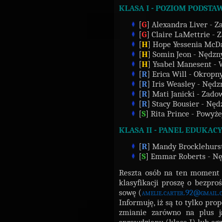
KLASA I - POZIOM PODST
[
G
] Alexandra Liver - Z
[
G
] Claire LaMettrie - 
[
H
] Hope Yessenia McD
[
H
] Somin Jeon - Nędzn
[
H
] Ysabel Manesent - 
[
R
] Erica Will - Okropn
[
R
] Iris Weasley - Nędz
[
R
] Mati Janicki - Zado
[
R
] Stacy Bousier - Nęd
[
S
] Rita Prince - Powyż
KLASA II - PANEL EDUKAC
[
R
] Mandy Brocklehurs
[
S
] Emmar Roberts - N
Reszta osób na ten moment
klasyfikacji proszę o bezpro
sowę (
amelie.carter.92@gmail.
Informuję, iż są to tylko pro
zmianie zarówno na plus j