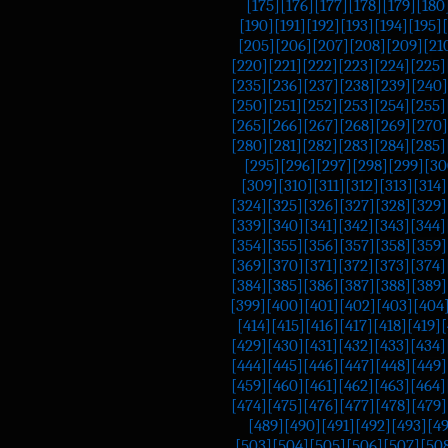
[175]
[176]
[177]
[178]
[179]
[180
[190]
[191]
[192]
[193]
[194]
[195]
[205]
[206]
[207]
[208]
[209]
[21
[220]
[221]
[222]
[223]
[224]
[225]
[235]
[236]
[237]
[238]
[239]
[240]
[250]
[251]
[252]
[253]
[254]
[255]
[265]
[266]
[267]
[268]
[269]
[270]
[280]
[281]
[282]
[283]
[284]
[285]
[295]
[296]
[297]
[298]
[299]
[30
[309]
[310]
[311]
[312]
[313]
[314]
[324]
[325]
[326]
[327]
[328]
[329]
[339]
[340]
[341]
[342]
[343]
[344]
[354]
[355]
[356]
[357]
[358]
[359]
[369]
[370]
[371]
[372]
[373]
[374]
[384]
[385]
[386]
[387]
[388]
[389]
[399]
[400]
[401]
[402]
[403]
[404
[414]
[415]
[416]
[417]
[418]
[419]
[
[429]
[430]
[431]
[432]
[433]
[434]
[444]
[445]
[446]
[447]
[448]
[449]
[459]
[460]
[461]
[462]
[463]
[464]
[474]
[475]
[476]
[477]
[478]
[479]
[489]
[490]
[491]
[492]
[493]
[4
[503]
[504]
[505]
[506]
[507]
[50