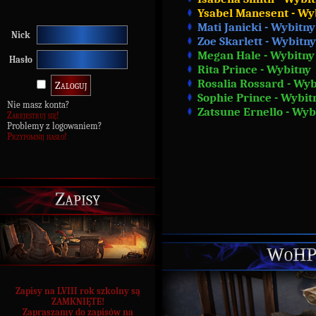
Ysabel Manesent - Wy
Mati Janicki - Wybitny
Nick
Zoe Skarlett - Wybitny
Megan Hale - Wybitny
Hasło
Rita Prince - Wybitny
Rosalia Rossard - Wyb
Sophie Prince - Wybit
Nie masz konta?
Zatsune Ernello - Wyb
Zarejestruj się!
Problemy z logowaniem?
Przypomnij hasło!
Zapisy
WoHP 
Zapisy na LVIII rok szkolny są
ZAMKNIĘTE!
Zapraszamy do zapisów na