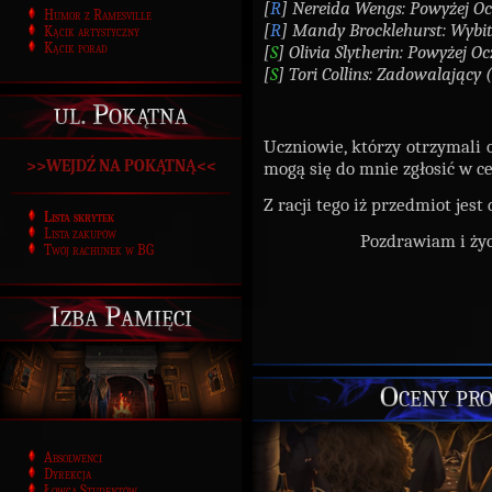
[
R
] Nereida Wengs: Powyżej O
Humor z Ramesville
[
R
] Mandy Brocklehurst: Wybit
Kącik artystyczny
Kącik porad
[
S
] Olivia Slytherin: Powyżej O
[
S
] Tori Collins: Zadowalający 
ul. Pokątna
Uczniowie, którzy otrzymali
>>WEJDŹ NA POKĄTNĄ<<
mogą się do mnie zgłosić w ce
Z racji tego iż przedmiot jes
Lista skrytek
Lista zakupów
Pozdrawiam i życ
Twój rachunek w BG
Izba Pamięci
Oceny pro
Absolwenci
Dyrekcja
Łowca Studentów