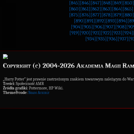
[845]
[846]
[847]
[848]
[849]
[850]
[860]
[861]
[862]
[863]
[864]
[865]
[875]
[876]
[877]
[878]
[879]
[880]
[890]
[891]
[892]
[893]
[894]
[89
[904]
[905]
[906]
[907]
[908]
[90
[919]
[920]
[921]
[922]
[923]
[924]
[934]
[935]
[936]
[937]
[9
Copyright (c) 2004-2026 Akademia Magii Ram
„Harry Potter” jest prawnie zastrzeżonym znakiem towarowym należącym do War
Treści
: Społeczność AMR
Źródła grafiki
: Pottermore, HP Wiki.
Theme&code
:
Shado Ackerly