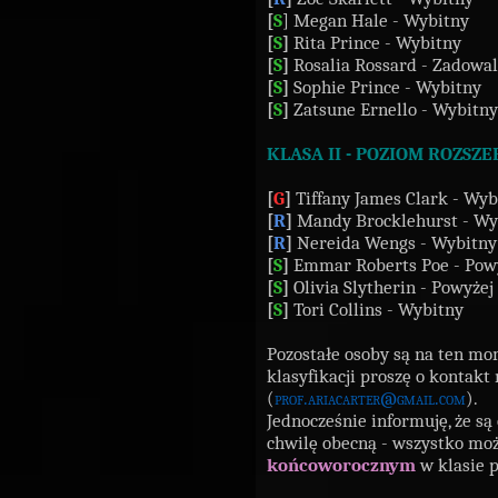
[
S
] Megan Hale - Wybitny
[
S
]
Rita Prince - Wybitny
[
S
]
Rosalia Rossard - Zadowal
[
S
]
Sophie Prince - Wybitny
[
S
]
Zatsune Ernello - Wybitny
KLASA II - POZIOM ROZSZ
[
G
]
Tiffany James Clark - Wyb
[
R
]
Mandy Brocklehurst - Wy
[
R
]
Nereida Wengs - Wybitny
[
S
]
Emmar Roberts Poe - Pow
[
S
]
Olivia Slytherin - Powyże
[
S
]
Tori Collins - Wybitny
Pozostałe osoby są na ten m
klasyfikacji proszę o kontakt
(
prof.ariacarter@gmail.com
).
Jednocześnie informuję, że są
chwilę obecną - wszystko moż
końcoworocznym
w klasie 