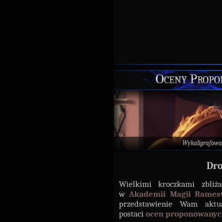
Oceny Propo
Wykaligrafowa
Dro
Wielkimi kroczkami zbliż
w
Akademii Magii Ramesv
przedstawienie Wam aktu
postaci
ocen proponowanyc