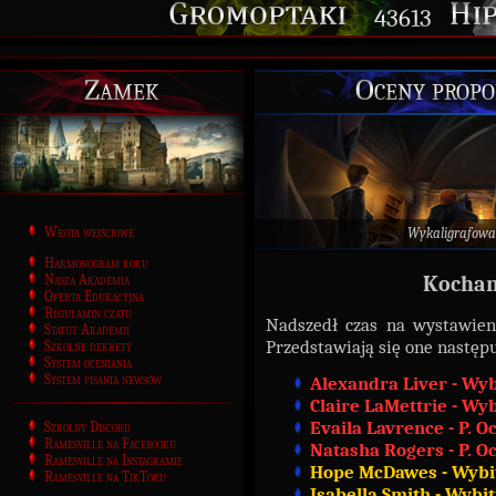
43613
Zamek
Oceny propo
Wrota wejściowe
Wykaligrafowa
Harmonogram roku
Nasza Akademia
Kochan
Oferta Edukacyjna
Regulamin czatu
Nadszedł czas na wystawien
Statut Akademii
Przedstawiają się one następu
Szkolne dekrety
System oceniania
System pisania newsów
Alexandra Liver - Wyb
Claire LaMettrie - Wy
Evaila Lavrence - P. 
Szkolny Discord
Ramesville na Facebooku
Natasha Rogers - P. 
Ramesville na Instagramie
Hope McDawes - Wybi
Ramesville na TikToku
Isabella Smith - Wybi