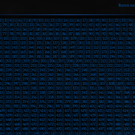
Rozwiń per
2]
[3]
[4]
[5]
[6]
[7]
[8]
[9]
[10]
[11]
[12]
[13]
[14]
[15]
[16]
[17]
[18]
[19]
[20]
[21]
[22]
[23]
[24]
[
]
[29]
[30]
[31]
[32]
[33]
[34]
[35]
[36]
[37]
[38]
[39]
[40]
[41]
[42]
[43]
[44]
[45]
[46]
[47]
[48]
]
[53]
[54]
[55]
[56]
[57]
[58]
[59]
[60]
[61]
[62]
[63]
[64]
[65]
[66]
[67]
[68]
[69]
[70]
[71]
[72]
]
[77]
[78]
[79]
[80]
[81]
[82]
[83]
[84]
[85]
[86]
[87]
[88]
[89]
[90]
[91]
[92]
[93]
[94]
[95]
[96]
0]
[101]
[102]
[103]
[104]
[105]
[106]
[107]
[108]
[109]
[110]
[111]
[112]
[113]
[114]
[115]
[116]
[
0]
[121]
[122]
[123]
[124]
[125]
[126]
[127]
[128]
[129]
[130]
[131]
[132]
[133]
[134]
[135]
[136]
[
0]
[141]
[142]
[143]
[144]
[145]
[146]
[147]
[148]
[149]
[150]
[151]
[152]
[153]
[154]
[155]
[156]
[
0]
[161]
[162]
[163]
[164]
[165]
[166]
[167]
[168]
[169]
[170]
[171]
[172]
[173]
[174]
[175]
[176]
[
0]
[181]
[182]
[183]
[184]
[185]
[186]
[187]
[188]
[189]
[190]
[191]
[192]
[193]
[194]
[195]
[196]
[
00]
[201]
[202]
[203]
[204]
[205]
[206]
[207]
[208]
[209]
[210]
[211]
[212]
[213]
[214]
[215]
[2
19]
[220]
[221]
[222]
[223]
[224]
[225]
[226]
[227]
[228]
[229]
[230]
[231]
[232]
[233]
[234]
[2
38]
[239]
[240]
[241]
[242]
[243]
[244]
[245]
[246]
[247]
[248]
[249]
[250]
[251]
[252]
[253]
[2
57]
[258]
[259]
[260]
[261]
[262]
[263]
[264]
[265]
[266]
[267]
[268]
[269]
[270]
[271]
[272]
[2
76]
[277]
[278]
[279]
[280]
[281]
[282]
[283]
[284]
[285]
[286]
[287]
[288]
[289]
[290]
[291]
[2
5]
[296]
[297]
[298]
[299]
[300]
[301]
[302]
[303]
[304]
[305]
[306]
[307]
[308]
[309]
[310]
[
14]
[315]
[316]
[317]
[318]
[319]
[320]
[321]
[322]
[323]
[324]
[325]
[326]
[327]
[328]
[329]
[33
33]
[334]
[335]
[336]
[337]
[338]
[339]
[340]
[341]
[342]
[343]
[344]
[345]
[346]
[347]
[348]
[3
52]
[353]
[354]
[355]
[356]
[357]
[358]
[359]
[360]
[361]
[362]
[363]
[364]
[365]
[366]
[367]
[3
71]
[372]
[373]
[374]
[375]
[376]
[377]
[378]
[379]
[380]
[381]
[382]
[383]
[384]
[385]
[386]
[3
0]
[391]
[392]
[393]
[394]
[395]
[396]
[397]
[398]
[399]
[400]
[401]
[402]
[403]
[404]
[405]
[4
409]
[410]
[411]
[412]
[413]
[414]
[415]
[416]
[417]
[418]
[419]
[420]
[421]
[422]
[423]
[424]
[42
28]
[429]
[430]
[431]
[432]
[433]
[434]
[435]
[436]
[437]
[438]
[439]
[440]
[441]
[442]
[443]
[4
47]
[448]
[449]
[450]
[451]
[452]
[453]
[454]
[455]
[456]
[457]
[458]
[459]
[460]
[461]
[462]
[4
66]
[467]
[468]
[469]
[470]
[471]
[472]
[473]
[474]
[475]
[476]
[477]
[478]
[479]
[480]
[481]
[4
85]
[486]
[487]
[488]
[489]
[490]
[491]
[492]
[493]
[494]
[495]
[496]
[497]
[498]
[499]
[500]
[5
504]
[505]
[506]
[507]
[508]
[509]
[510]
[511]
[512]
[513]
[514]
[515]
[516]
[517]
[518]
[519]
[5