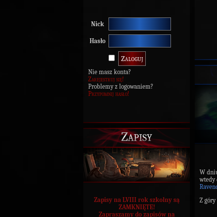
Nick
Hasło
Nie masz konta?
Zarejestruj się!
Problemy z logowaniem?
Przypomnij hasło!
Zapisy
W dni
wtedy
Raven
Zapisy na LVIII rok szkolny są
Z góry
ZAMKNIĘTE!
Zapraszamy do zapisów na