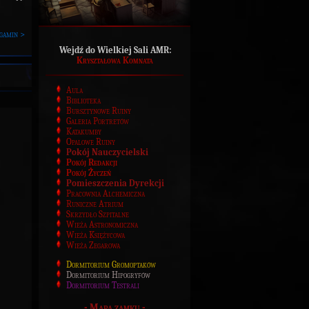
gamin >
Wejdź do Wielkiej Sali AMR:
Kryształowa Komnata
Aula
Biblioteka
Bursztynowe Ruiny
Galeria Portretów
Katakumby
Opalowe Ruiny
Pokój Nauczycielski
Pokój Redakcji
Pokój Życzeń
Pomieszczenia Dyrekcji
Pracownia Alchemiczna
Runiczne Atrium
Skrzydło Szpitalne
Wieża Astronomiczna
Wieża Księżycowa
Wieża Zegarowa
Dormitorium Gromoptaków
Dormitorium Hipogryfów
Dormitorium Testrali
-
Mapa zamku
-