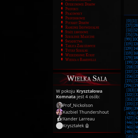
Opiekunowie Domów
Prefekci
Pracownicy
Profesorowie
[0]
[1]
[
Puchary Domów
[27]
[28
Rankingi Indywidualne
[51]
[52
Staże zawodowe
[75]
[76
Szkolenie Magiczne
[99]
[10
Świadectwa
[119]
[12
Tablica Zasłużonych
[139]
[14
Tytuły Szkolne
[159]
[16
Weekendowe Kursy
[179]
[18
Wiedza o Ramesville
[199]
[2
[218]
[2
[237]
[2
Wielka Sala
[256]
[2
[275]
[2
[294]
[29
[313]
[3
W pokoju
Kryształowa
[332]
[3
Komnata
jest 4 osób:
[351]
[3
[370]
[3
Prof_Nickolson
[389]
[39
Kazbiel Thundershout
[408]
[
[427]
[4
Xander Larreau
[446]
[4
Kryształek 🤖
[465]
[4
[484]
[4
[503]
[