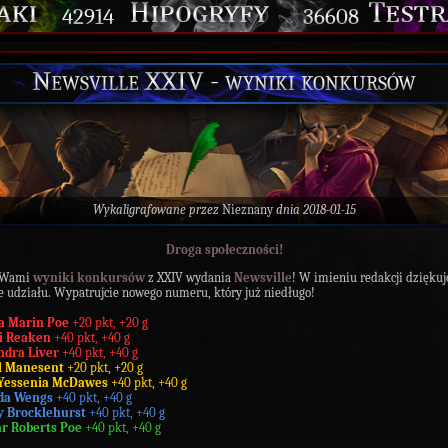
42914
36608
Newsville XXIV - wyniki konkursów
Wykaligrafowane przez
Nieznany
dnia 2018-01-15
Droga społeczności!
 Wami
wyniki konkursów
z XXIV wydania
Newsville
! W imieniu redakcji dziękuj
e udziału. Wypatrujcie nowego numeru, który już niedługo!
a Marin
Poe
+20 pkt, +20 g
i Reaken
+40 pkt, +40 g
ndra Liver
+40 pkt, +40 g
l Manesent
+20 pkt, +20 g
Yessenia McDawes
+40 pkt, +40 g
da Wengs
+40 pkt, +40 g
 Brocklehurst
+40 pkt, +40 g
 Roberts Poe
+40 pkt, +40 g