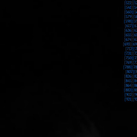
[522]
[5
[541]
[5
[560]
[5
[579]
[5
[598]
[5
[617]
[6
[636]
[6
[655]
[6
[674]
[6
[693]
[69
[712]
[7
[731]
[7
[750]
[7
[769]
[7
[788]
[78
[807]
[
[826]
[8
[845]
[8
[864]
[8
[883]
[8
[902]
[9
[921]
[9