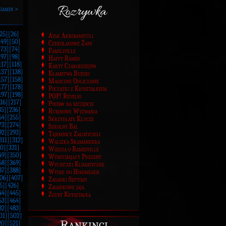
gamin >
25]
[26]
Atak Akromantuli
[49]
[50]
Czekoladowe Żaby
[73]
[74]
Familiville
[97]
[98]
Happy Rames
117]
[118]
Karty Czarodziejów
137]
[138]
Kłamstwa Bujdki
157]
[158]
Magiczne Odliczanie
177]
[178]
Początki z Kryształkiem
197]
[198]
POP! Revelio
16]
[217]
Postaw na szczęście
35]
[236]
Rubinowe Wyzwania
54]
[255]
Skrzydlate Klucze
73]
[274]
Szkolny Bal
92]
[293]
Tajemnice Założycieli
311]
[312]
Walizka Skamandera
0]
[331]
Wiedza o Ramesville
49]
[350]
Wybuchający Prezent
68]
[369]
Wycieczki Klimatyczne
87]
[388]
Wypad do Hogsmeade
06]
[407]
Zagadki Septimy
5]
[426]
Zagadkowe jaja
44]
[445]
Zguby Kryształka
63]
[464]
82]
[483]
01]
[502]
Rankingi
20]
[521]