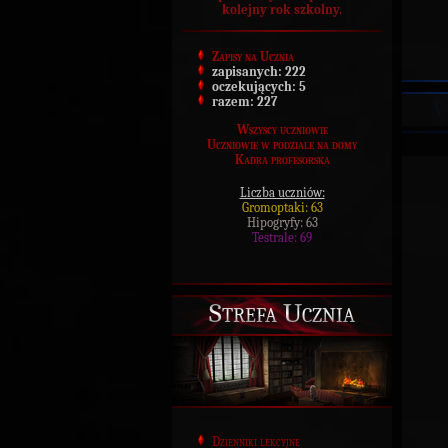
kolejny rok szkolny.
Zapisy na Ucznia
zapisanych:
222
oczekujących:
5
razem:
227
Wszyscy uczniowie
Uczniowie w podziale na domy
Kadra profesorska
Liczba uczniów:
Gromoptaki: 63
Hipogryfy: 63
Testrale: 69
Strefa Ucznia
Dzienniki lekcyjne