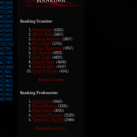
39]
[540]
58]
[559]
77]
[578]
96]
[597]
Ranking Uczniów:
615]
[616]
34]
[635]
Matteo Snape
(6261)
53]
[654]
Melody Davis
(5857)
72]
[673]
Seldrian Arkenveil
(5857)
91]
[692]
Stella Stark
(5745)
710]
[711]
Michael Blackwood
(4957)
9]
[730]
Lily Granger
(4952)
48]
[749]
April Canses
(4820)
67]
[768]
Coraline Black
(4606)
86]
[787]
Lavinia Lovegud
(4147)
05]
[806]
Lethe de Villiers
(4141)
4]
[825]
43]
[844]
Ranking Uczniów
62]
[863]
81]
[882]
00]
[901]
Ranking Profesorów:
19]
[920]
38]
[939]
Livvy Ledger
(3463)
Delilah Warren
(3335)
Savage Fawkes
(3010)
Llewellyn Buchanan
(2520)
Theodore La Valette
(2484)
Ranking Nauczycieli