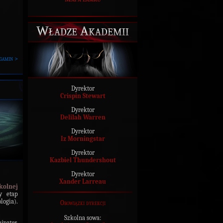
Władze Akademii
gamin >
Dyrektor
Crispin Stewart
Dyrektor
Delilah Warren
Dyrektor
Iz Morningstar
Dyrektor
Kazbiel Thundershout
Dyrektor
Xander Larreau
kolnej
y etap
ogia).
Obowiązki dyrekcji
Szkolna sowa:
izator,