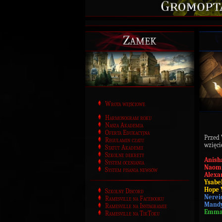
Zamek
Wrota wejściowe
Harmonogram roku
Nasza Akademia
Oferta Edukacyjna
Przed
Regulamin czatu
wzięci
Statut Akademii
Szkolne dekrety
Anish
System oceniania
Naom
System pisania newsów
Alexa
Ysabe
Hope 
Szkolny Discord
Nerei
Ramesville na Facebooku
Mandy
Ramesville na Instagramie
Emmar
Ramesville na TikToku