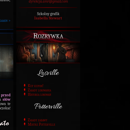
dyrekcja.amr@gmail.com
Szkolny grafik
Isabella Stewart
gamin >
Rozrywka
Kup kupon!
Zasady losowania
Historia losowań
 przed
ku
słów
owa te
oczekać
Zasady zabawy
Mistrz Potterville