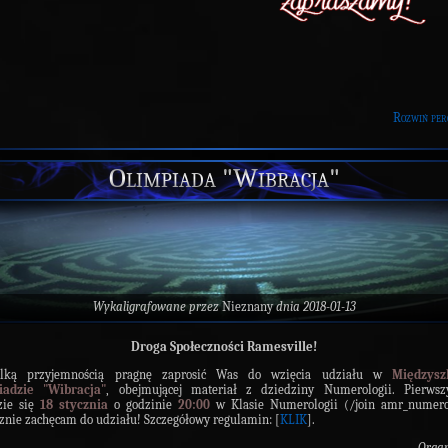
Rozwiń per
Olimpiada "Wibracja"
Wykaligrafowane przez
Nieznany
dnia 2018-01-13
Droga Społeczności Ramesville!
lką przyjemnością pragnę zaprosić Was do wzięcia udziału w
Międzysz
iadzie "Wibracja"
, obejmującej materiał z dziedziny Numerologii. Pierwsz
zie się
18 stycznia
o godzinie
20:00
w Klasie Numerologii (/join amr_numerol
znie zachęcam do udziału! Szczegółowy regulamin: [
KLIK
].
Organ