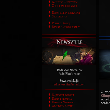
Napisz do nauczyciela!
Zbiór prac domowych
Dodaj usprawiedliwienie
Sala chorych
Pobierz Devanę
Devana na przeglądarce
Newsville
Redaktor Naczelna:
Avis Blackrose
Sowa redakcji:
red.newsville@gmail.com
Z wie
Najnowsze wydanie
Olimp
Działy i redakcja
odbęd
Historia Newsville
Serdec
Archiwum gazetki