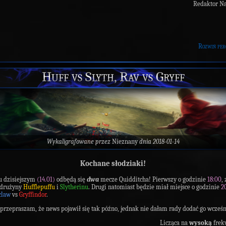
Redaktor N
Rozwiń per
Huff vs Slyth, Rav vs Gryff
Wykaligrafowane przez
Nieznany
dnia 2018-01-14
Kochane słodziaki!
u dzisiejszym
(14.01)
odbędą się
dwa
mecze Quidditcha! Pierwszy o godzinie
18:00
,
 drużyny
Hufflepuffu
i
Slytherinu
. Drugi natomiast będzie miał miejsce o godzinie
2
claw
vs
Gryffindor
.
 przepraszam, że news pojawił się tak późno, jednak nie dałam rady dodać go wcześn
Licząca na
wysoką
frek