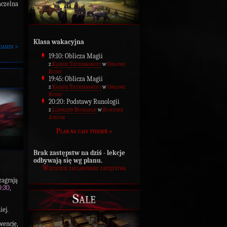
aczelna
Klasa wakacyjna
gamin >
19:10: Oblicza Magii
z
Kazbiel Thundershout
w
Opalowe
Ruiny
19:45: Oblicza Magii
z
Kazbiel Thundershout
w
Opalowe
Ruiny
20:20: Podstawy Runologii
z
Llewellyn Buchanan
w
Runiczne
Atrium
Plan na cały tydzień »
Brak zastępstw na dziś - lekcje
odbywają się wg planu.
Wszystkie zaplanowane zastępstwa
 zagrają
0:30
,
Sale
iej.
wencję,