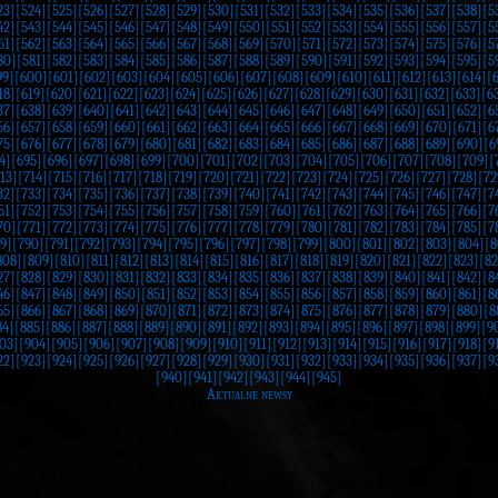
23]
[524]
[525]
[526]
[527]
[528]
[529]
[530]
[531]
[532]
[533]
[534]
[535]
[536]
[537]
[538]
[5
42]
[543]
[544]
[545]
[546]
[547]
[548]
[549]
[550]
[551]
[552]
[553]
[554]
[555]
[556]
[557]
[5
61]
[562]
[563]
[564]
[565]
[566]
[567]
[568]
[569]
[570]
[571]
[572]
[573]
[574]
[575]
[576]
[5
80]
[581]
[582]
[583]
[584]
[585]
[586]
[587]
[588]
[589]
[590]
[591]
[592]
[593]
[594]
[595]
[5
99]
[600]
[601]
[602]
[603]
[604]
[605]
[606]
[607]
[608]
[609]
[610]
[611]
[612]
[613]
[614]
[
18]
[619]
[620]
[621]
[622]
[623]
[624]
[625]
[626]
[627]
[628]
[629]
[630]
[631]
[632]
[633]
[6
37]
[638]
[639]
[640]
[641]
[642]
[643]
[644]
[645]
[646]
[647]
[648]
[649]
[650]
[651]
[652]
[6
56]
[657]
[658]
[659]
[660]
[661]
[662]
[663]
[664]
[665]
[666]
[667]
[668]
[669]
[670]
[671]
[6
75]
[676]
[677]
[678]
[679]
[680]
[681]
[682]
[683]
[684]
[685]
[686]
[687]
[688]
[689]
[690]
[6
4]
[695]
[696]
[697]
[698]
[699]
[700]
[701]
[702]
[703]
[704]
[705]
[706]
[707]
[708]
[709]
[
13]
[714]
[715]
[716]
[717]
[718]
[719]
[720]
[721]
[722]
[723]
[724]
[725]
[726]
[727]
[728]
[72
32]
[733]
[734]
[735]
[736]
[737]
[738]
[739]
[740]
[741]
[742]
[743]
[744]
[745]
[746]
[747]
[7
51]
[752]
[753]
[754]
[755]
[756]
[757]
[758]
[759]
[760]
[761]
[762]
[763]
[764]
[765]
[766]
[7
70]
[771]
[772]
[773]
[774]
[775]
[776]
[777]
[778]
[779]
[780]
[781]
[782]
[783]
[784]
[785]
[7
9]
[790]
[791]
[792]
[793]
[794]
[795]
[796]
[797]
[798]
[799]
[800]
[801]
[802]
[803]
[804]
[8
808]
[809]
[810]
[811]
[812]
[813]
[814]
[815]
[816]
[817]
[818]
[819]
[820]
[821]
[822]
[823]
[82
27]
[828]
[829]
[830]
[831]
[832]
[833]
[834]
[835]
[836]
[837]
[838]
[839]
[840]
[841]
[842]
[8
46]
[847]
[848]
[849]
[850]
[851]
[852]
[853]
[854]
[855]
[856]
[857]
[858]
[859]
[860]
[861]
[8
65]
[866]
[867]
[868]
[869]
[870]
[871]
[872]
[873]
[874]
[875]
[876]
[877]
[878]
[879]
[880]
[8
84]
[885]
[886]
[887]
[888]
[889]
[890]
[891]
[892]
[893]
[894]
[895]
[896]
[897]
[898]
[899]
[9
03]
[904]
[905]
[906]
[907]
[908]
[909]
[910]
[911]
[912]
[913]
[914]
[915]
[916]
[917]
[918]
[9
22]
[923]
[924]
[925]
[926]
[927]
[928]
[929]
[930]
[931]
[932]
[933]
[934]
[935]
[936]
[937]
[9
[940]
[941]
[942]
[943]
[944]
[945]
Aktualne newsy