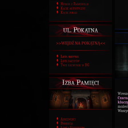
Humor z Ramesville
Kącik artystyczny
Kącik porad
ul. Pokątna
>>WEJDŹ NA POKĄTNĄ<<
Lista skrytek
Lista zakupów
Twój rachunek w BG
Izba Pamięci
Wreszc
Czarn
kluczy
możeci
Waszyc
Absolwenci
Dyrekcja
Łowca Studentów