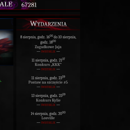
67281
Wydarzenia
00
8 sierpnia, godz. 16
do 10 sierpnia,
00
godz. 18
Zagadkowe Jaja
—
świstoklik
—
37
11 sierpnia, godz. 21
Konkurs „KKK”
—
świstoklik
—
59
11 sierpnia, godz. 23
.
Postaw na szczęście #5
—
świstoklik
—
59
13 sierpnia, godz. 23
Konkurs Kylie
—
świstoklik
—
00
14 sierpnia, godz. 20
Losville
—
świstoklik
—