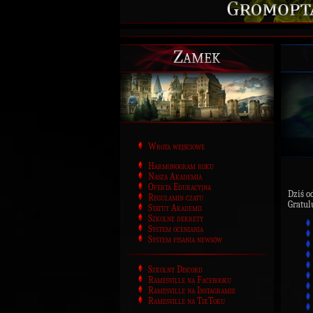
Zamek
Wrota wejściowe
Harmonogram roku
Nasza Akademia
Oferta Edukacyjna
Dziś o
Regulamin czatu
Gratul
Statut Akademii
Szkolne dekrety
System oceniania
System pisania newsów
Szkolny Discord
Ramesville na Facebooku
Ramesville na Instagramie
Ramesville na TikToku