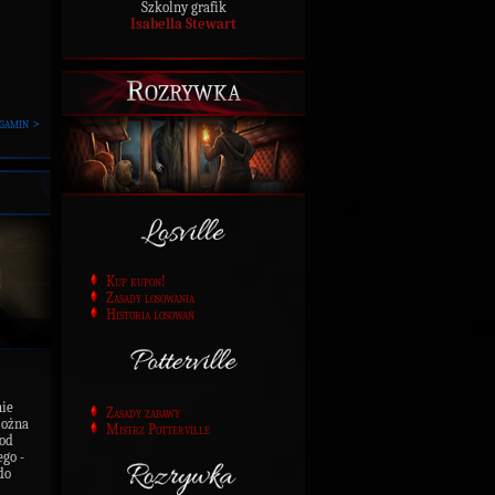
Szkolny grafik
Isabella Stewart
Rozrywka
gamin >
Kup kupon!
Zasady losowania
Historia losowań
nie
Zasady zabawy
Można
Mistrz Potterville
 od
go -
do