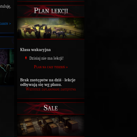
tuluję,
Plan lekcji
gamin >
Klasa wakacyjna
Dzisiaj nie ma lekcji!
Plan na cały tydzień »
Brak zastępstw na dziś - lekcje
odbywają się wg planu.
Wszystkie zaplanowane zastępstwa
Sale