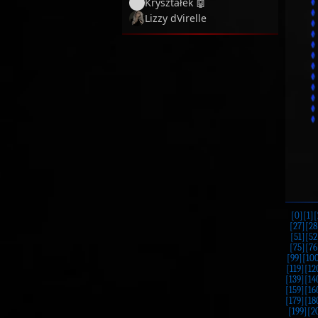
Kryształek 🤖
Lizzy dVirelle
[0]
[1]
[
[27]
[28
[51]
[52
[75]
[76
[99]
[10
[119]
[12
[139]
[14
[159]
[16
[179]
[18
[199]
[2