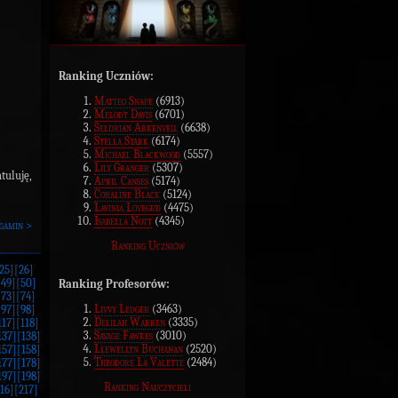
Ranking Uczniów:
Matteo Snape
(6913)
Melody Davis
(6701)
Seldrian Arkenveil
(6638)
Stella Stark
(6174)
Michael Blackwood
(5557)
Lily Granger
(5307)
tuluję,
April Canses
(5174)
Coraline Black
(5124)
Lavinia Lovegud
(4475)
Isabella Nott
(4345)
gamin >
Ranking Uczniów
25]
[26]
[49]
[50]
Ranking Profesorów:
[73]
[74]
Livvy Ledger
(3463)
[97]
[98]
Delilah Warren
(3335)
117]
[118]
Savage Fawkes
(3010)
137]
[138]
Llewellyn Buchanan
(2520)
157]
[158]
Theodore La Valette
(2484)
177]
[178]
197]
[198]
Ranking Nauczycieli
16]
[217]