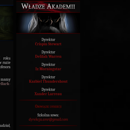
Władze Akademii
Dyrektor
Crispin Stewart
Dyrektor
Delilah Warren
X
roku
w razie
Dyrektor
ofesora
Iz Morningstar
Dyrektor
 mamy
Kazbiel Thundershout
ella
rk-
Dyrektor
Xander Larreau
Obowiązki dyrekcji
Szkolna sowa:
dyrekcja.amr@gmail.com
udział,