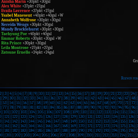
Anisha
Marin
+30pkt +30gal
Alex
White
+27pkt +27gal
Evaila
Lavrence
+27pkt +27gal
Ysabel
Manesent
+40pkt +40gal +W
Annabeth
Wolfrose
+30pkt +30gal
Nereida
Wengs
+30pkt +30gal
Mandy
Brocklehurst
+30pkt +30gal
Taehyung Poe
+40pkt +40gal
Emmar
Roberts
+30pkt +30gal +W
Rita
Prince
+30pkt +30gal
Leila
Montrose
+27pkt +27gal
Zatsune
Ernello
+24pkt +24gal
Gra
Rozwiń per
2]
[3]
[4]
[5]
[6]
[7]
[8]
[9]
[10]
[11]
[12]
[13]
[14]
[15]
[16]
[17]
[18]
[19]
[20]
[21]
[22]
[23]
[24]
[
]
[29]
[30]
[31]
[32]
[33]
[34]
[35]
[36]
[37]
[38]
[39]
[40]
[41]
[42]
[43]
[44]
[45]
[46]
[47]
[48]
]
[53]
[54]
[55]
[56]
[57]
[58]
[59]
[60]
[61]
[62]
[63]
[64]
[65]
[66]
[67]
[68]
[69]
[70]
[71]
[72]
]
[77]
[78]
[79]
[80]
[81]
[82]
[83]
[84]
[85]
[86]
[87]
[88]
[89]
[90]
[91]
[92]
[93]
[94]
[95]
[96]
0]
[101]
[102]
[103]
[104]
[105]
[106]
[107]
[108]
[109]
[110]
[111]
[112]
[113]
[114]
[115]
[116]
[
0]
[121]
[122]
[123]
[124]
[125]
[126]
[127]
[128]
[129]
[130]
[131]
[132]
[133]
[134]
[135]
[136]
[
0]
[141]
[142]
[143]
[144]
[145]
[146]
[147]
[148]
[149]
[150]
[151]
[152]
[153]
[154]
[155]
[156]
[
0]
[161]
[162]
[163]
[164]
[165]
[166]
[167]
[168]
[169]
[170]
[171]
[172]
[173]
[174]
[175]
[176]
[
0]
[181]
[182]
[183]
[184]
[185]
[186]
[187]
[188]
[189]
[190]
[191]
[192]
[193]
[194]
[195]
[196]
[
00]
[201]
[202]
[203]
[204]
[205]
[206]
[207]
[208]
[209]
[210]
[211]
[212]
[213]
[214]
[215]
[2