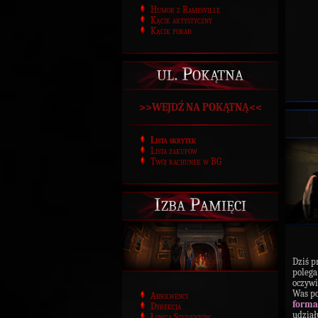
Humor z Ramesville
Kącik artystyczny
Kącik porad
ul. Pokątna
>>WEJDŹ NA POKĄTNĄ<<
Lista skrytek
Lista zakupów
Twój rachunek w BG
Izba Pamięci
Dziś 
polega
oczywi
Was po
Absolwenci
forma
Dyrekcja
udział
Łowca Studentów