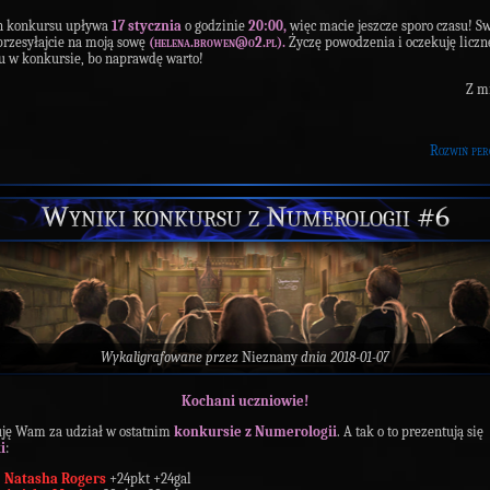
n konkursu upływa
17
stycznia
o godzinie
20:00,
więc macie jeszcze sporo czasu! S
przesyłajcie na moją sowę
(
helena.browen@o2.pl
).
Życzę powodzenia i oczekuję liczn
u w konkursie, bo naprawdę warto!
Z mi
Rozwiń per
Wyniki konkursu z Numerologii #6
Wykaligrafowane przez
Nieznany
dnia 2018-01-07
Kochani uczniowie!
ję Wam za udział w ostatnim
konkursie z Numerologii
. A tak o to prezentują się
i
:
Natasha Rogers
+24pkt +24gal