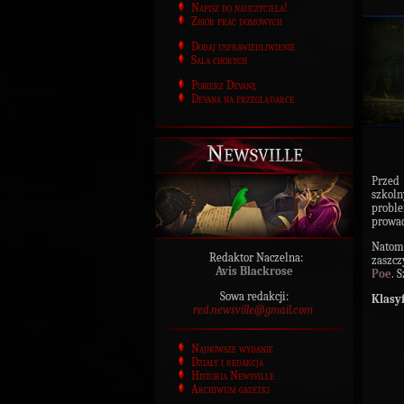
Napisz do nauczyciela!
Zbiór prac domowych
Dodaj usprawiedliwienie
Sala chorych
Pobierz Devanę
Devana na przeglądarce
Newsville
Przed
szkoln
proble
prowad
Natom
Redaktor Naczelna:
zaszcz
Avis Blackrose
Poe
. 
Sowa redakcji:
Klasy
red.newsville@gmail.com
Najnowsze wydanie
Działy i redakcja
Historia Newsville
Archiwum gazetki