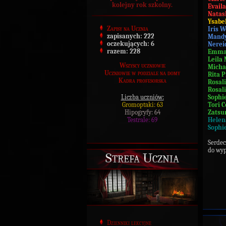
kolejny rok szkolny.
Evail
Natas
Ysabe
Zapisy na Ucznia
Iris 
zapisanych:
222
Mandy
oczekujących:
6
Nerei
razem:
228
Emmar
Leila
Wszyscy uczniowie
Micha
Uczniowie w podziale na domy
Rita P
Kadra profesorska
Rosal
Rosal
Liczba uczniów:
Sophi
Gromoptaki: 63
Tori C
Hipogryfy: 64
Zatsu
Testrale: 69
Helen
Sophi
Serdec
do wyp
Strefa Ucznia
Dzienniki lekcyjne