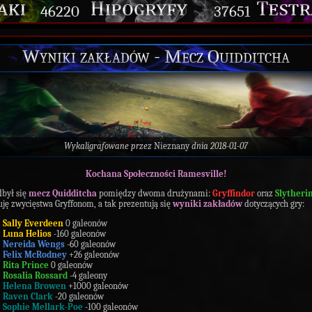
46220
37651
Wyniki zakładów - Mecz Quidditcha
Wykaligrafowane przez
Nieznany
dnia 2018-01-07
Kochana
Społeczności
Ramesville!
dbył się
mecz
Quidditcha
pomiędzy dwoma drużynami:
Gryffindor
oraz
Slytherin
uję zwycięstwa Gryffonom, a tak prezentują się
wyniki
zakładów
dotyczących gry:
Sally
Everdeen
0 galeonów
Luna
Helios
-160 galeonów
Nereida
Wengs
-60 galeonów
Felix
McRodney
+26 galeonów
Rita
Prince
0 galeonów
Rosalia
Rossard
-4 galeony
Helena
Browen
+1000 galeonów
Raven
Clark
-20 galeonów
Sophie
Mellark-Poe
-100 galeonów