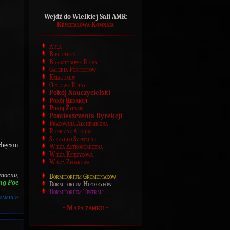
Wejdź do Wielkiej Sali AMR:
Kryształowa Komnata
Aula
Biblioteka
Bursztynowe Ruiny
Galeria Portretów
Katakumby
Opalowe Ruiny
Pokój Nauczycielski
Pokój Redakcji
Pokój Życzeń
Pomieszczenia Dyrekcji
Pracownia Alchemiczna
Runiczne Atrium
Skrzydło Szpitalne
achęcam
Wieża Astronomiczna
Wieża Księżycowa
Wieża Zegarowa
 mocno,
Dormitorium Gromoptaków
ng Poe
Dormitorium Hipogryfów
Dormitorium Testrali
gamin >
-
Mapa zamku
-