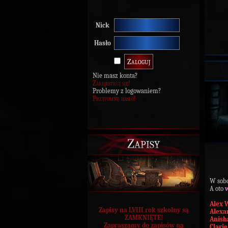
Nick
Hasło
Nie masz konta?
Zarejestruj się!
Problemy z logowaniem?
Przypomnij hasło!
Zapisy
W sobo
A oto
Alex 
Zapisy na LVIII rok szkolny są
Alexa
ZAMKNIĘTE!
Anish
Zapraszamy do zapisów na
Clari