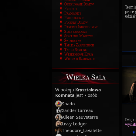
Opiekunowie Domów
Termi
Prefekci
prace 
Pracownicy
udział
Profesorowie
Puchary Domów
Rankingi Indywidualne
Staże zawodowe
Szkolenie Magiczne
Świadectwa
Tablica Zasłużonych
Tytuły Szkolne
Weekendowe Kursy
Wiedza o Ramesville
Wielka Sala
W pokoju
Kryształowa
Komnata
jest 7 osób:
Shado
Xander Larreau
Aileen Sauveterre
Dzięku
Livvy Ledger
wynik
Theodore_LaValette