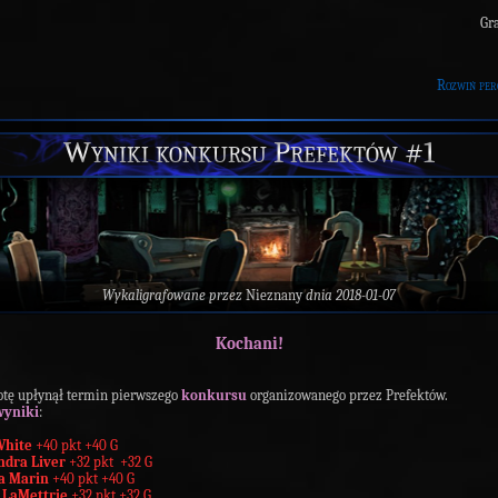
Gra
Rozwiń per
Wyniki konkursu Prefektów #1
Wykaligrafowane przez
Nieznany
dnia 2018-01-07
Kochani!
tę upłynął termin pierwszego
konkursu
organizowanego przez Prefektów.
wyniki
:
White
+40 pkt +40 G
ndra Liver
+32 pkt +32 G
a Marin
+40 pkt +40 G
e LaMettrie
+32 pkt +32 G