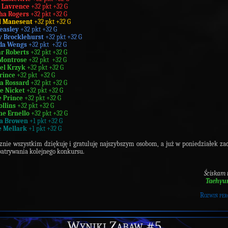
a Lavrence
+32 pkt +32 G
ha Rogers
+32 pkt +32 G
l Manesent
+32 pkt +32 G
Weasley
+32 pkt +32 G
 Brocklehurst
+32 pkt +32 G
da Wengs
+32 pkt +32 G
 Roberts
+32 pkt +32 G
 Montrose
+32 pkt +32 G
el Krzyk
+32 pkt +32 G
rince
+32 pkt +32 G
ia Rossard
+32 pkt +32 G
ie Nicket
+32 pkt +32 G
e Prince
+32 pkt +32 G
ollins
+32 pkt +32 G
ne Ernello
+32 pkt +32 G
a Browen
+1 pkt +32 G
e Mellark
+1 pkt +32 G
znie wszystkim dziękuję i gratuluję najszybszym osobom, a już w poniedziałek z
atrywania kolejnego konkursu.
Ściskam
Taehyu
Rozwiń per
Wyniki Zabaw #5