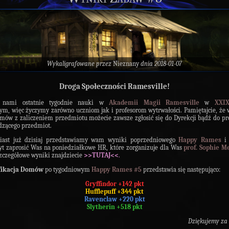
Wykaligrafowane przez
Nieznany
dnia 2018-01-07
Droga Społeczności Ramesville!
 nami ostatnie tygodnie nauki w
Akademii Magii Ramesville
w
XXI
ym, więc życzymy zarówno uczniom jak i profesorom wytrwałości. Pamiętajcie, że 
mów z zaliczeniem przedmiotu możecie zawsze zgłosić się do Dyrekcji bądź do pr
zącego przedmiot.
iast już dzisiaj przedstawiamy wam wyniki poprzedniowego
Happy Rames
i
yt zaprosić Was na poniedziałkowe HR, które zorganizuje dla Was
prof. Sophie M
Szczegółowe wyniki znajdziecie
>>TUTAJ<<
.
fikacja Domów
po tygodniowym
Happy Rames #5
przedstawia się następująco:
Gryffindor +142 pkt
Hufflepuff +344 pkt
Ravenclaw +220 pkt
Slytherin +518 pkt
Dziękujemy za 