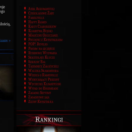
woje
Atak Akromantuli
ego
Czekoladowe Żaby
Familiville
Happy Rames
łością,
Karty Czarodziejów
Kłamstwa Bujdki
Magiczne Odliczanie
Początki z Kryształkiem
gamin >
POP! Revelio
Postaw na szczęście
Rubinowe Wyzwania
Skrzydlate Klucze
Szkolny Bal
Tajemnice Założycieli
Walizka Skamandera
Wiedza o Ramesville
Wybuchający Prezent
Wycieczki Klimatyczne
Wypad do Hogsmeade
Zagadki Septimy
Zagadkowe jaja
Zguby Kryształka
Rankingi