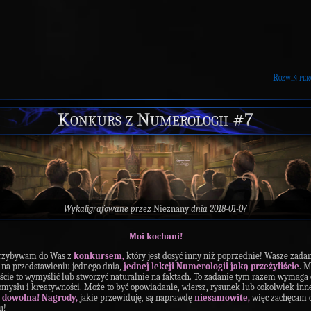
Rozwiń per
Konkurs z Numerologii #7
Wykaligrafowane przez
Nieznany
dnia 2018-01-07
Moi
kochani!
przybywam do Was z
konkursem,
który jest dosyć inny niż poprzednie! Wasze zada
 na przedstawieniu jednego dnia,
jednej
lekcji
Numerologii
jaką
przeżyliście
. 
ście to wymyślić lub stworzyć naturalnie na faktach. To zadanie tym razem wymaga
mysłu i kreatywności. Może to być opowiadanie, wiersz, rysunek lub cokolwiek inne
dowolna!
Nagrody,
jakie przewiduję, są naprawdę
niesamowite,
więc zachęcam 
u!