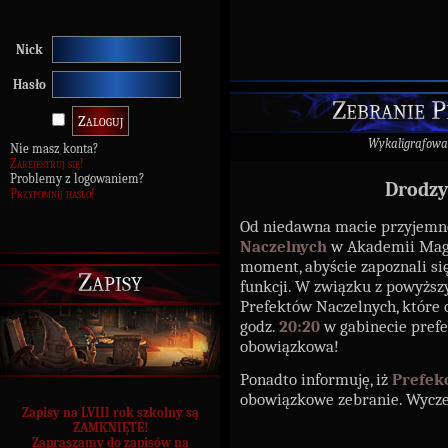
Nick
Hasło
Zebranie P
Wykaligrafowa
Nie masz konta?
Zarejestruj się!
Problemy z logowaniem?
Drodzy
Przypomnij hasło!
Od niedawna macie przyjemn
Naczelnych
w Akademii Magii
moment, abyście zapoznali si
Zapisy
funkcji. W związku z powyżs
Prefektów Naczelnych, które o
godz.
20:20
w gabinecie pref
obowiązkowa!
Ponadto informuję, iż
Prefek
obowiązkowe zebranie. Wycz
Zapisy na LVIII rok szkolny są
ZAMKNIĘTE!
Zapraszamy do zapisów na