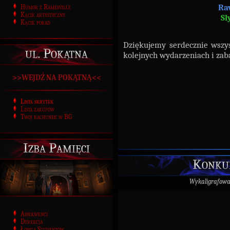
Ra
Humor z Ramesville
Kącik artystyczny
Sl
Kącik porad
Dziękujemy serdecznie wszy
ul. Pokątna
kolejnych wydarzeniach i za
>>WEJDŹ NA POKĄTNĄ<<
Lista skrytek
Lista zakupów
Twój rachunek w BG
Izba Pamięci
Konkur
Wykaligrafow
Absolwenci
Dyrekcja
Łowca Studentów