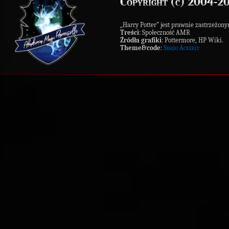
Copyright (c) 2004-2
„Harry Potter” jest prawnie zastrzeż
Treści
: Społeczność AMR
Źródła grafiki
: Pottermore, HP Wiki.
Theme&code
:
Shado Ackerly