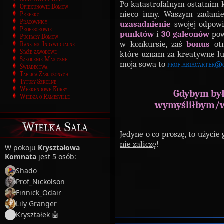
Po katastrofalnym ostatnim 
Opiekunowie Domów
nieco inny. Waszym zadan
Prefekci
Pracownicy
uzasadnienie
swojej odpowi
Profesorowie
punktów
i
30 galeonów
pow
Puchary Domów
w konkursie, zaś
bonus
otr
Rankingi Indywidualne
Staże zawodowe
które uznam za kreatywne lu
Szkolenie Magiczne
moja sowa to
prof.ariacarter@
Świadectwa
Tablica Zasłużonych
Tytuły Szkolne
Weekendowe Kursy
Gdybym był
Wiedza o Ramesville
wymyśliłbym/wy
Wielka Sala
Jedyne o co proszę, to użycie 
nie zaliczę
!
W pokoju
Kryształowa
Komnata
jest 5 osób:
Shado
Prof_Nickolson
Finnick_Odair
Lily Granger
Kryształek 🤖