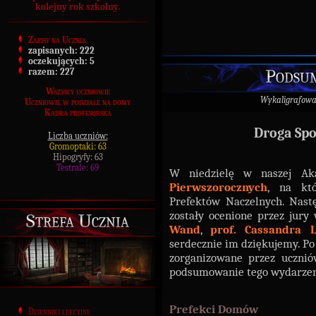
kolejny rok szkolny.
Zapisy na Ucznia
zapisanych:
222
oczekujących:
5
Podsum
razem:
227
Wszyscy uczniowie
Wykaligrafow
Uczniowie w podziale na domy
Kadra profesorska
Droga Spo
Liczba uczniów:
Gromoptaki: 63
Hipogryfy: 63
Testrale: 69
W niedzielę w naszej Ak
Pierwszorocznych
, na kt
Prefektów Naczelnych. Nast
zostały ocenione przez jury
Strefa Ucznia
Wand
,
prof. Cassandra L
serdecznie im dziękujemy. P
zorganizowane przez uczniów
podsumowanie tego wydarzen
Prefekci Domów
Dzienniki lekcyjne