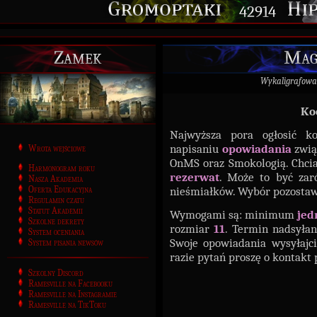
42914
Zamek
Magi
Wykaligrafowa
Ko
Najwyższa pora ogłosić k
napisaniu
opowiadania
zwią
Wrota wejściowe
OnMS oraz Smokologią. Chcia
Harmonogram roku
rezerwat
. Może to być zar
Nasza Akademia
Oferta Edukacyjna
nieśmiałków. Wybór pozost
Regulamin czatu
Statut Akademii
Wymogami są: minimum
jed
Szkolne dekrety
rozmiar
11
. Termin nadsyła
System oceniania
Swoje opowiadania wysyłajc
System pisania newsów
razie pytań proszę o kontakt 
Szkolny Discord
Ramesville na Facebooku
Ramesville na Instagramie
Ramesville na TikToku