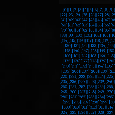
[0]
[1]
[2]
[3]
[4]
[5]
[6]
[7]
[8]
[9]
[22]
[23]
[24]
[25]
[26]
[27]
[28]
[2
[41]
[42]
[43]
[44]
[45]
[46]
[47]
[4
[60]
[61]
[62]
[63]
[64]
[65]
[66]
[6
[79]
[80]
[81]
[82]
[83]
[84]
[85]
[8
[98]
[99]
[100]
[101]
[102]
[103]
[1
[114]
[115]
[116]
[117]
[118]
[119]
[12
[130]
[131]
[132]
[133]
[134]
[135
[145]
[146]
[147]
[148]
[149]
[150
[160]
[161]
[162]
[163]
[164]
[165
[175]
[176]
[177]
[178]
[179]
[180
[190]
[191]
[192]
[193]
[194]
[195]
[205]
[206]
[207]
[208]
[209]
[21
[220]
[221]
[222]
[223]
[224]
[225]
[235]
[236]
[237]
[238]
[239]
[240]
[250]
[251]
[252]
[253]
[254]
[255]
[265]
[266]
[267]
[268]
[269]
[270]
[280]
[281]
[282]
[283]
[284]
[285]
[295]
[296]
[297]
[298]
[299]
[30
[309]
[310]
[311]
[312]
[313]
[314]
[324]
[325]
[326]
[327]
[328]
[329]