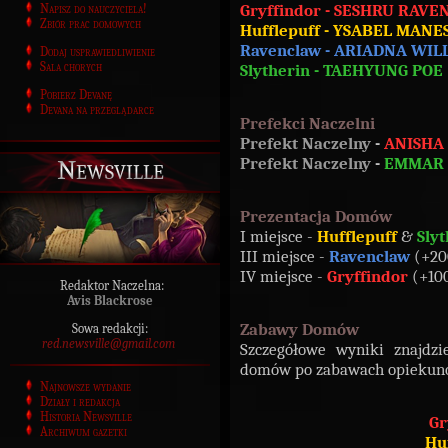
Gryffindor - SESHRU RAVE
Napisz do nauczyciela!
Zbiór prac domowych
Hufflepuff - YSABEL MAN
Ravenclaw - ARIADNA WIL
Dodaj usprawiedliwienie
Sala chorych
Slytherin - TAEHYUNG POE
Pobierz Devanę
Devana na przeglądarce
Prefekci Naczelni
Prefekt Naczelny
-
ANISHA
Prefekt Naczelny
-
EMMAR 
Newsville
Prezentacja Domów
I miejsce -
Hufflepuff
&
Sly
III miejsce -
Ravenclaw
(+20
IV miejsce -
Gryffindor
(+100
Redaktor Naczelna:
Avis Blackrose
Zabawy Domów
Sowa redakcji:
red.newsville@gmail.com
Szczegółowe wyniki znajdzi
domów po zabawach opiekunów
Najnowsze wydanie
Działy i redakcja
Historia Newsville
Gr
Archiwum gazetki
Hu