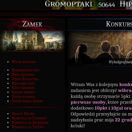
50644
Zamek
Konkurs
Wrota wejściowe
Wykaligrafow
Harmonogram roku
Nasza Akademia
Oferta Edukacyjna
Regulamin czatu
Witam Was z kolejnym
konk
Statut Akademii
zadaniem jest obliczyć
wibra
Szkolne dekrety
każdą osobę otrzymacie 5pkt i
System oceniania
System pisania newsów
pierwsze osoby
, które prze
dodatkowo
10pkt i 10gal or
Odpowiedzi przesyłajcie na m
Szkolny Discord
Ramesville na Facebooku
nadsyłania prac mija
22 grud
Ramesville na Instagramie
kciuki!
Ramesville na TikToku