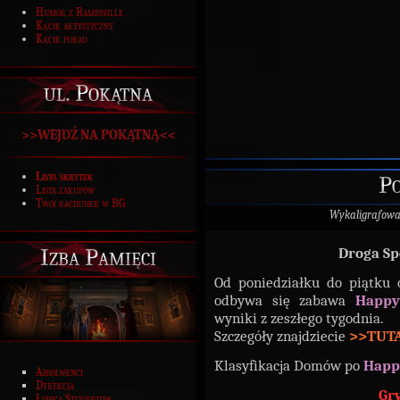
Humor z Ramesville
Kącik artystyczny
Kącik porad
ul. Pokątna
>>WEJDŹ NA POKĄTNĄ<<
Lista skrytek
P
Lista zakupów
Twój rachunek w BG
Wykaligrafow
Izba Pamięci
Droga Sp
Od poniedziałku do piątku 
odbywa się zabawa
Happ
wyniki z zeszłego tygodnia.
Szczegóły znajdziecie
>>TUT
Klasyfikacja Domów po
Happ
Absolwenci
Dyrekcja
Gry
Łowca Studentów