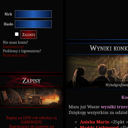
Nick
Hasło
Nie masz konta?
Wyniki konk
Zarejestruj się!
Problemy z logowaniem?
Przypomnij hasło!
Zapisy
Wykaligrafow
Ko
Mam już Wasze
wyniki trze
Dziękuję wszystkim za udział 
Zapisy na LVIII rok szkolny są
Anisha Marin
+25pkt 
ZAMKNIĘTE!
Zapraszamy do zapisów na
Maddy Lightwood
+15p