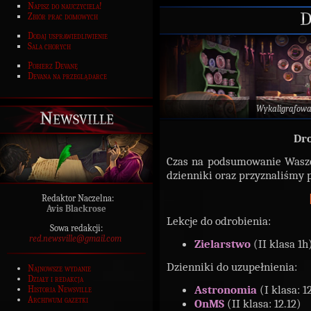
Napisz do nauczyciela!
D
Zbiór prac domowych
Dodaj usprawiedliwienie
Sala chorych
Pobierz Devanę
Devana na przeglądarce
Wykaligrafow
Newsville
Dro
Czas na podsumowanie Wasze
dzienniki oraz przyznaliśmy 
Redaktor Naczelna:
Avis Blackrose
Lekcje do odrobienia:
Sowa redakcji:
red.newsville@gmail.com
Zielarstwo
(II klasa 1h
Dzienniki do uzupełnienia:
Najnowsze wydanie
Działy i redakcja
Astronomia
(I klasa: 1
Historia Newsville
Archiwum gazetki
OnMS
(II klasa: 12.12)