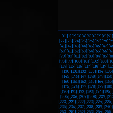
[0]
[1]
[2]
[3]
[4]
[5]
[6]
[7]
[8]
[9]
[22]
[23]
[24]
[25]
[26]
[27]
[28]
[2
[41]
[42]
[43]
[44]
[45]
[46]
[47]
[4
[60]
[61]
[62]
[63]
[64]
[65]
[66]
[6
[79]
[80]
[81]
[82]
[83]
[84]
[85]
[8
[98]
[99]
[100]
[101]
[102]
[103]
[1
[114]
[115]
[116]
[117]
[118]
[119]
[12
[130]
[131]
[132]
[133]
[134]
[135
[145]
[146]
[147]
[148]
[149]
[150
[160]
[161]
[162]
[163]
[164]
[165
[175]
[176]
[177]
[178]
[179]
[180
[190]
[191]
[192]
[193]
[194]
[195]
[205]
[206]
[207]
[208]
[209]
[21
[220]
[221]
[222]
[223]
[224]
[225]
[235]
[236]
[237]
[238]
[239]
[240]
[250]
[251]
[252]
[253]
[254]
[255]