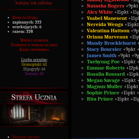
kolejny rok szkolny.
Natasha Rogers
+9pkt
Alex White
+15pkt +15g
Ysabel Manesent
+15pk
Zapisy na Ucznia
zapisanych:
222
Nereida Wengs
+15pkt
oczekujących:
6
Valentina Hattson
+9p
razem:
228
Oriana Marveaux
+15p
Wszyscy uczniowie
Mandy Brocklehurst
+
Uczniowie w podziale na domy
Stacy Boursier
+9pkt +
Kadra profesorska
James Smith
+9pkt +9g
Liczba uczniów:
Taehyung Poe
+15pkt +
Gromoptaki: 63
Emmar Roberts
+12pkt
Hipogryfy: 64
Rosalia Rossard
+15pk
Testrale: 69
Megan Savage
+15pkt +
Magnus Muller
+15pkt
Sophie Prince
+15pkt +
Strefa Ucznia
Rita Prince
+15pkt +15
Dzienniki lekcyjne