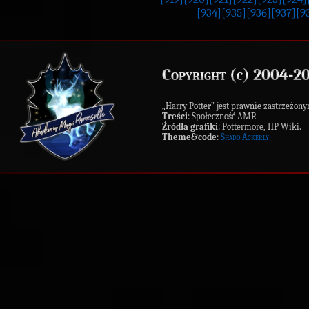
[934]
[935]
[936]
[937]
[9
Copyright (c) 2004-2
„Harry Potter” jest prawnie zastrzeż
Treści
: Społeczność AMR
Źródła grafiki
: Pottermore, HP Wiki.
Theme&code
:
Shado Ackerly