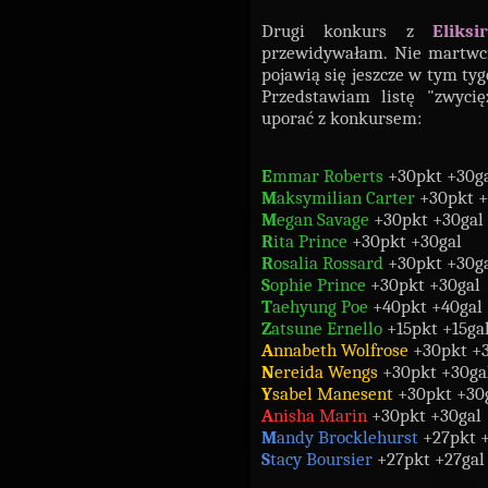
Drugi konkurs z
Eliksi
przewidywałam. Nie martwci
pojawią się jeszcze w tym tygo
Przedstawiam listę "zwycię
uporać z konkursem:
E
mmar Roberts
+30pkt +30g
M
aksymilian Carter
+30pkt +
M
egan Savage
+30pkt +30gal
R
ita Prince
+30pkt +30gal
R
osalia Rossard
+30pkt +30g
S
ophie Prince
+30pkt +30gal
T
aehyung Poe
+40pkt +40gal
Z
atsune Ernello
+15pkt +15ga
A
nnabeth Wolfrose
+30pkt +3
N
ereida Wengs
+30pkt +30ga
Y
sabel Manesent
+30pkt +30
A
nisha Marin
+30pkt +30gal
M
andy Brocklehurst
+27pkt +
S
tacy Boursier
+27pkt +27gal