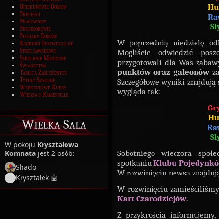
Hu
Opiekunowie Domów
Prefekci
Ra
Pracownicy
Sl
Profesorowie
Puchary Domów
W poprzednią niedzielę o
Rankingi Indywidualne
Staże zawodowe
Mogliście odwiedzić posz
Szkolenie Magiczne
przygotowali dla Was zaba
Świadectwa
punktów oraz galeonów
za
Tablica Zasłużonych
Tytuły Szkolne
Szczegółowe wyniki znajdują 
Weekendowe Kursy
wygląda tak:
Wiedza o Ramesville
Gr
Hu
Wielka Sala
Ra
Sl
W pokoju
Kryształowa
Sobotniego wieczora społ
Komnata
jest 2 osób:
spotkaniu
Klubu Pojedynk
Shado
W rozwinięciu newsa znajdują
Kryształek 🤖
W rozwinięciu zamieściliśmy
Kart Czarodziejów
.
Z przykrością informujemy,