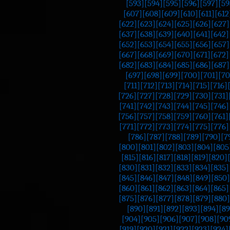
[593]
[594]
[595]
[596]
[597]
[59
[607]
[608]
[609]
[610]
[611]
[612
[622]
[623]
[624]
[625]
[626]
[627]
[637]
[638]
[639]
[640]
[641]
[642]
[652]
[653]
[654]
[655]
[656]
[657]
[667]
[668]
[669]
[670]
[671]
[672]
[682]
[683]
[684]
[685]
[686]
[687]
[697]
[698]
[699]
[700]
[701]
[70
[711]
[712]
[713]
[714]
[715]
[716]
[726]
[727]
[728]
[729]
[730]
[731]
[741]
[742]
[743]
[744]
[745]
[746]
[756]
[757]
[758]
[759]
[760]
[761]
[771]
[772]
[773]
[774]
[775]
[776]
[786]
[787]
[788]
[789]
[790]
[7
[800]
[801]
[802]
[803]
[804]
[805
[815]
[816]
[817]
[818]
[819]
[820]
[830]
[831]
[832]
[833]
[834]
[835]
[845]
[846]
[847]
[848]
[849]
[850]
[860]
[861]
[862]
[863]
[864]
[865]
[875]
[876]
[877]
[878]
[879]
[880]
[890]
[891]
[892]
[893]
[894]
[89
[904]
[905]
[906]
[907]
[908]
[90
[919]
[920]
[921]
[922]
[923]
[924]