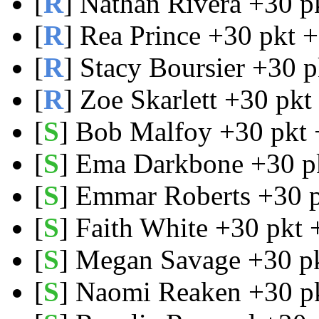
[
R
] Nathan Rivera +30 p
[
R
] Rea Prince +30 pkt +
[
R
] Stacy Boursier +30 p
[
R
] Zoe Skarlett +30 pkt
[
S
] Bob Malfoy +30 pkt 
[
S
] Ema Darkbone +30 p
[
S
] Emmar Roberts +30 p
[
S
] Faith White +30 pkt 
[
S
] Megan Savage +30 pk
[
S
] Naomi Reaken +30 pk