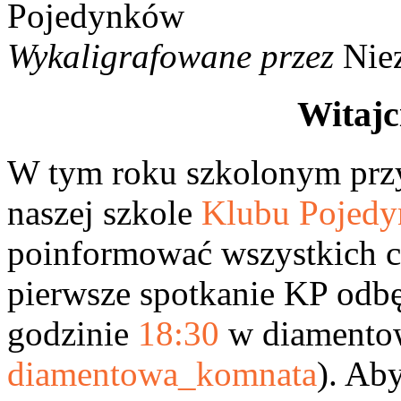
Wykaligrafowane przez
Nie
Witajc
W tym roku szkolonym przy
naszej szkole
Klubu Pojed
poinformować wszystkich ch
pierwsze spotkanie KP odbęd
godzinie
18:30
w diamentow
diamentowa_komnata
). Ab