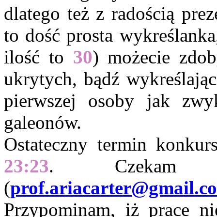
dlatego też z radością p
to dość prosta wykreślanka
ilość to
30
) możecie zdo
ukrytych, bądź wykreślając
pierwszej osoby jak zw
galeonów.
Ostateczny termin konkurs
23:23
. Czekam 
(
prof.ariacarter@gmail.c
Przypominam, iż prace ni