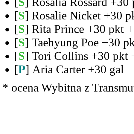
[
S
] Rosalia Rossard +30 
[
S
] Rosalie Nicket +30 p
[
S
] Rita Prince +30 pkt 
[
S
] Taehyung Poe +30 pk
[
S
] Tori Collins +30 pkt 
[
P
] Aria Carter +30 gal
* ocena Wybitna z Transmut