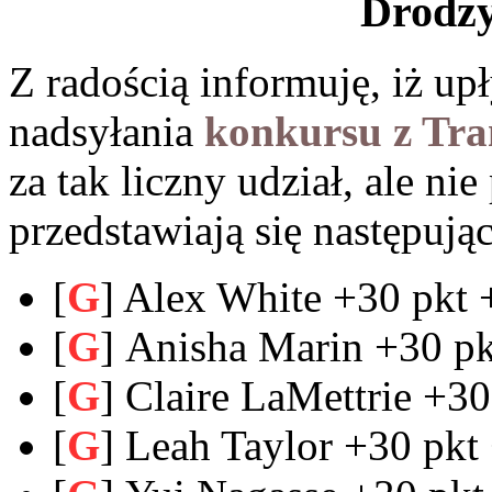
Drodzy
Z radością informuję, iż up
nadsyłania
konkursu z Tra
za tak liczny udział, ale ni
przedstawiają się następują
[
G
] Alex White +30 pkt 
[
G
] Anisha Marin +30 pk
[
G
] Claire LaMettrie +30
[
G
] Leah Taylor +30 pkt