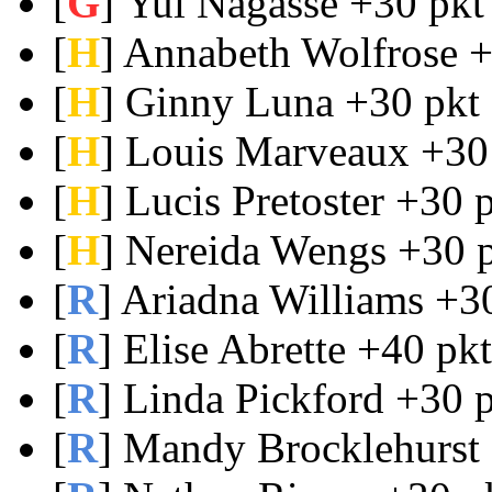
[
G
] Yui Nagasse +30 pkt
[
H
] Annabeth Wolfrose +
[
H
] Ginny Luna +30 pkt 
[
H
] Louis Marveaux +30
[
H
] Lucis Pretoster +30 
[
H
] Nereida Wengs +30 p
[
R
] Ariadna Williams +3
[
R
] Elise Abrette +40 pk
[
R
] Linda Pickford +30 
[
R
] Mandy Brocklehurst 