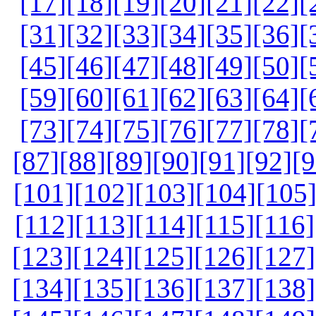
[17]
[18]
[19]
[20]
[21]
[22]
[
[31]
[32]
[33]
[34]
[35]
[36]
[
[45]
[46]
[47]
[48]
[49]
[50]
[
[59]
[60]
[61]
[62]
[63]
[64]
[
[73]
[74]
[75]
[76]
[77]
[78]
[
[87]
[88]
[89]
[90]
[91]
[92]
[9
[101]
[102]
[103]
[104]
[105
[112]
[113]
[114]
[115]
[116]
[123]
[124]
[125]
[126]
[127]
[134]
[135]
[136]
[137]
[138]