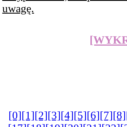
uwagę.
[WYK
[0]
[1]
[2]
[3]
[4]
[5]
[6]
[7]
[8]