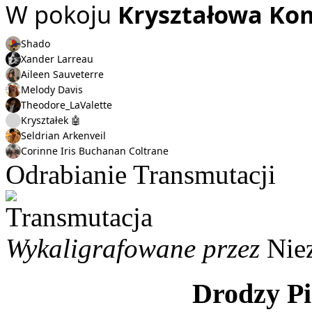
W pokoju
Kryształowa Ko
Shado
Xander Larreau
Aileen Sauveterre
Melody Davis
Theodore_LaValette
Kryształek 🤖
Seldrian Arkenveil
Corinne Iris Buchanan Coltrane
Odrabianie Transmutacji
Wykaligrafowane przez
Nie
Drodzy Pi