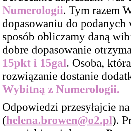
Numerologii
. Tym razem W
dopasowaniu do podanych wi
sposób obliczamy daną wib
dobre dopasowanie otrzymac
15pkt i 15gal
. Osoba, któr
rozwiązanie dostanie doda
Wybitną z Numerologii.
Odpowiedzi przesyłajcie n
(
helena.browen@o2.pl
). P