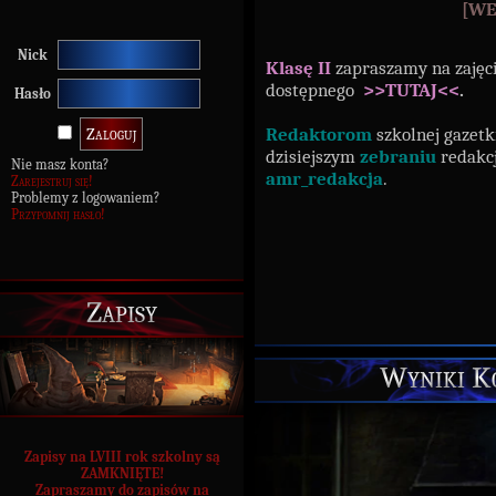
[WE
Nick
Klasę II
zapraszamy na zajęc
dostępnego
>>TUTAJ<<
.
Hasło
Redaktorom
szkolnej gazet
dzisiejszym
zebraniu
redakcji
Nie masz konta?
amr_redakcja
.
Zarejestruj się!
Problemy z logowaniem?
Przypomnij hasło!
Zapisy
Wyniki Ko
Zapisy na LVIII rok szkolny są
ZAMKNIĘTE!
Zapraszamy do zapisów na