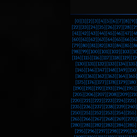
[0]
[1]
[2]
[3]
[4]
[5]
[6]
[7]
[8]
[9]
[22]
[23]
[24]
[25]
[26]
[27]
[28]
[2
[41]
[42]
[43]
[44]
[45]
[46]
[47]
[4
[60]
[61]
[62]
[63]
[64]
[65]
[66]
[6
[79]
[80]
[81]
[82]
[83]
[84]
[85]
[8
[98]
[99]
[100]
[101]
[102]
[103]
[1
[114]
[115]
[116]
[117]
[118]
[119]
[12
[130]
[131]
[132]
[133]
[134]
[135
[145]
[146]
[147]
[148]
[149]
[150
[160]
[161]
[162]
[163]
[164]
[165
[175]
[176]
[177]
[178]
[179]
[180
[190]
[191]
[192]
[193]
[194]
[195]
[205]
[206]
[207]
[208]
[209]
[21
[220]
[221]
[222]
[223]
[224]
[225]
[235]
[236]
[237]
[238]
[239]
[240]
[250]
[251]
[252]
[253]
[254]
[255]
[265]
[266]
[267]
[268]
[269]
[270]
[280]
[281]
[282]
[283]
[284]
[285]
[295]
[296]
[297]
[298]
[299]
[30