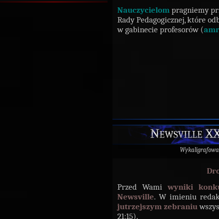
Nauczycielom
pragniemy p
Rady Pedagogicznej, które odbę
w gabinecie profesorów (
amr
Newsville XX
Wykaligrafowa
Dro
Przed Wami
wyniki konk
Newsville
. W imieniu redak
jutrzejszym zebraniu
wszys
21:15).