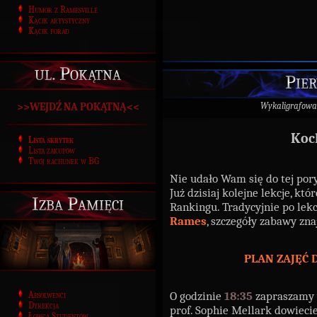
Humor z Ramesville
Kącik artystyczny
Kącik porad
ul. Pokątna
Pier
Wykaligrafowa
>>WEJDŹ NA POKĄTNĄ<<
Koc
Lista skrytek
Lista zakupów
Twój rachunek w BG
Nie udało Wam się do tej pory
Już dzisiaj kolejne lekcje, 
Izba Pamięci
Rankingu. Tradycyjnie po lekc
Rames
, szczegóły zabawy zna
PLAN ZAJĘĆ 
O godzinie
18:35
zapraszamy 
Absolwenci
Dyrekcja
prof. Sophie Mellark dowieci
Łowca Studentów