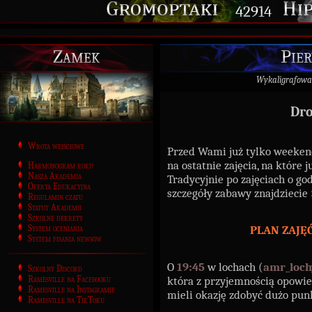
42914
Zamek
Pier
Wykaligrafowa
Dro
Wrota wejściowe
Przed Wami już tylko weekend,
na ostatnie zajęcia, na które
Harmonogram roku
Nasza Akademia
Tradycyjnie po zajęciach o go
Oferta Edukacyjna
szczegóły zabawy znajdziecie
Regulamin czatu
Statut Akademii
Szkolne dekrety
System oceniania
PLAN ZAJĘĆ
System pisania newsów
O
19:45
w lochach (
amr_loch
Szkolny Discord
Ramesville na Facebooku
która z przyjemnością opow
Ramesville na Instagramie
mieli okazję zdobyć dużo pun
Ramesville na TikToku