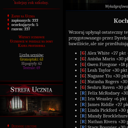
kolejny rok szkolny.
Wykaligrafowa
Zapisy na Ucznia
Koch
zapisanych:
222
oczekujących:
5
razem:
227
Wczoraj upłynął ostateczny 
przygotowanego przez Dyrekcj
Wszyscy uczniowie
Uczniowie w podziale na domy
bawiliście, ale nie przedłużaj
Kadra profesorska
[
G
] Alex White +27 pkt 
Liczba uczniów:
[
G
] Anisha Marin +30 p
Gromoptaki: 63
Hipogryfy: 63
[
G
] Gwen Firegone +18 p
Testrale: 69
[
G
] Leah Taylor +30 pkt
[
G
] Nagasse Yiu +30 pkt
[
G
] Natasha Rogers +30
[
G
] Seshru Raven +30 p
Strefa Ucznia
[
R
] Felix McRodney +30
[
R
] Iris Weasley +6 pkt 
[
R
] James Riddle +27 pk
[
R
] Linda Pickford +30 
[
R
] Mandy Brocklehurst
[
R
] Nathan Rivera +30 
Dzienniki lekcyjne
[
R
] Stacy Boursier +30 