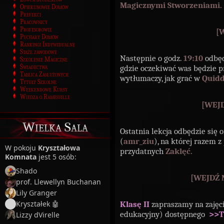
Magicznymi Stworzeniami.
Opiekunowie Domów
Prefekci
Pracownicy
Profesorowie
[
Puchary Domów
Rankingi Indywidualne
Staże zawodowe
Następnie o godz.
19:10
odbędz
Szkolenie Magiczne
Świadectwa
gdzie oczekiwać was będzie pr
Tablica Zasłużonych
wytłumaczy, jak grać w
Quidd
Tytuły Szkolne
Weekendowe Kursy
Wiedza o Ramesville
[WEJ
Wielka Sala
Ostatnia lekcja odbędzie się 
(
amr_ziu
), na której razem z
W pokoju
Kryształowa
przydatnych
Zaklęć.
Komnata
jest 5 osób:
Shado
[WEJDŹ 
prof. Llewellyn Buchanan
Lily Granger
Kryształek 🤖
Klasę II
zapraszamy na zajęc
edukacyjny) dostępnego
>>T
Lizzy dVirelle