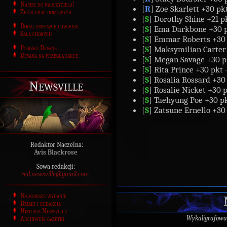
Napisz do nauczyciela!
[
R
] Zoe Skarlett +30 pk
Zbiór prac domowych
[
S
] Dorothy Shine +21 pk
Dodaj usprawiedliwienie
[
S
] Ema Darkbone +30 p
Sala chorych
[
S
] Emmar Roberts +30 
Pobierz Devanę
[
S
] Maksymilian Carter
Devana na przeglądarce
[
S
] Megan Savage +30 p
[
S
] Rita Prince +30 pkt 
[
S
] Rosalia Rossard +30
Newsville
[
S
] Rosalie Nicket +30 
[
S
] Taehyung Poe +30 pk
[
S
] Zatsune Ernello +30
Redaktor Naczelna:
Avis Blackrose
Sowa redakcji:
red.newsville@gmail.com
Najnowsze wydanie
Działy i redakcja
Historia Newsville
Wykaligrafowa
Archiwum gazetki