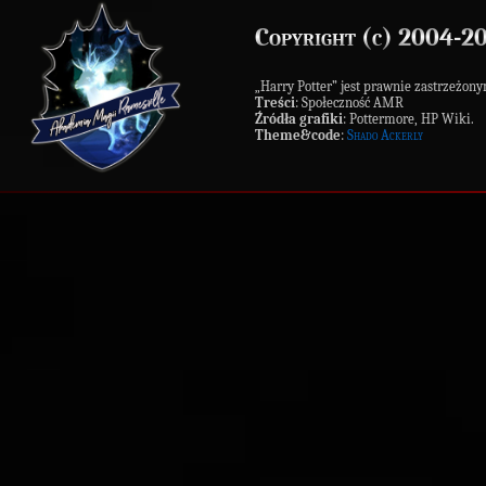
Copyright (c) 2004-2
„Harry Potter” jest prawnie zastrzeż
Treści
: Społeczność AMR
Źródła grafiki
: Pottermore, HP Wiki.
Theme&code
:
Shado Ackerly