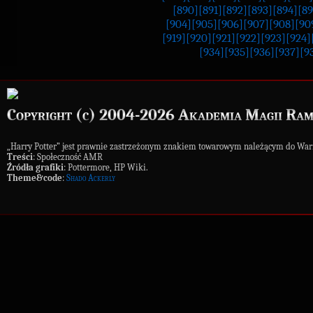
[890]
[891]
[892]
[893]
[894]
[89
[904]
[905]
[906]
[907]
[908]
[90
[919]
[920]
[921]
[922]
[923]
[924]
[934]
[935]
[936]
[937]
[9
Copyright (c) 2004-2026 Akademia Magii Ram
„Harry Potter” jest prawnie zastrzeżonym znakiem towarowym należącym do War
Treści
: Społeczność AMR
Źródła grafiki
: Pottermore, HP Wiki.
Theme&code
:
Shado Ackerly