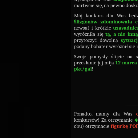
martwcie się, na pewno doskon
Mój konkurs dla Was będ
Ślizgonów zdominowała c
newsa) i krótkie
uzasadnie
wyróżniła się
tą, a nie inną
przytoczyć dowolną
sytuacj
podany bohater wyróżnił się 
Swoje pomysły ślijcie na 
przesłanie jej mija
12 marca
pkt/gal
!
Ponadto, mamy dla Was
konkursów! Za otrzymanie
4
obu) otrzymacie
figurkę PO