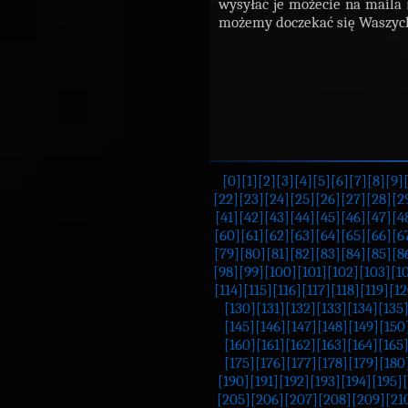
wysyłać je możecie na maila
możemy doczekać się Waszych
[0]
[1]
[2]
[3]
[4]
[5]
[6]
[7]
[8]
[9]
[22]
[23]
[24]
[25]
[26]
[27]
[28]
[2
[41]
[42]
[43]
[44]
[45]
[46]
[47]
[4
[60]
[61]
[62]
[63]
[64]
[65]
[66]
[6
[79]
[80]
[81]
[82]
[83]
[84]
[85]
[8
[98]
[99]
[100]
[101]
[102]
[103]
[1
[114]
[115]
[116]
[117]
[118]
[119]
[12
[130]
[131]
[132]
[133]
[134]
[135
[145]
[146]
[147]
[148]
[149]
[150
[160]
[161]
[162]
[163]
[164]
[165
[175]
[176]
[177]
[178]
[179]
[180
[190]
[191]
[192]
[193]
[194]
[195]
[205]
[206]
[207]
[208]
[209]
[21