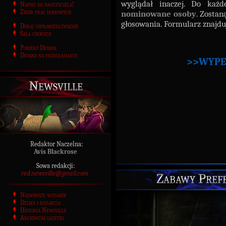
wyglądał inaczej. Do każ
Napisz do nauczyciela!
Zbiór prac domowych
nominowane osoby
. Zosta
głosowania. Formularz znajduj
Dodaj usprawiedliwienie
Sala chorych
Pobierz Devanę
Devana na przeglądarce
>>WYPE
Newsville
Redaktor Naczelna:
Avis Blackrose
Sowa redakcji:
red.newsville@gmail.com
Zabawy Pref
Najnowsze wydanie
Działy i redakcja
Historia Newsville
Archiwum gazetki