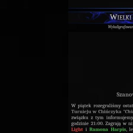
Wielki 
Wykaligrafowa
Szano
W piątek rozegraliśmy ost
Turnieju w Chińczyka
"Chi
związku z tym informujemy
godzinie
21:00
. Zagrają w n
Light
i
Ramona Harpis
, 