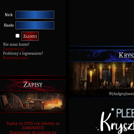
Nick
Hasło
Nie masz konta?
Zarejestruj się!
Krys
Problemy z logowaniem?
Przypomnij hasło!
Zapisy
Wykaligrafowa
Zapisy na LVIII rok szkolny są
ZAMKNIĘTE!
Zapraszamy do zapisów na