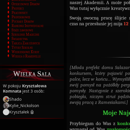
naszej Akademii. A może po
Opiekunowie Domów
Was tutaj wyłącznie kreatywn
Prefekci
Pracownicy
Swoją owocną pracę ślijcie
Profesorowie
Puchary Domów
czas na przesłanie jej mija
12
Rankingi Indywidualne
Staże zawodowe
Szkolenie Magiczne
Świadectwa
Tablica Zasłużonych
Tytuły Szkolne
Weekendowe Kursy
Wiedza o Ramesville
[Młoda prefekt domu Salazara
Wielka Sala
konkursem, który pojawić pow
palce, lecz w końcu… Wymyśli
swój pomysł na pożółkły per
W pokoju
Kryształowa
pomysły. Następnie z szero
Komnata
jest 3 osób:
pobiegła, niczym struś pędziw
Shado
swoją pracą z Ramesiakami.]
Kylie_Nickolson
Moje Naj
Kryształek 🤖
Przybiegam do Was z
konku
wymagał od Was
znajomośc