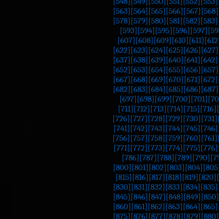
[548]
[549]
[550]
[551]
[552]
[553]
[563]
[564]
[565]
[566]
[567]
[568]
[578]
[579]
[580]
[581]
[582]
[583]
[593]
[594]
[595]
[596]
[597]
[59
[607]
[608]
[609]
[610]
[611]
[612
[622]
[623]
[624]
[625]
[626]
[627]
[637]
[638]
[639]
[640]
[641]
[642]
[652]
[653]
[654]
[655]
[656]
[657]
[667]
[668]
[669]
[670]
[671]
[672]
[682]
[683]
[684]
[685]
[686]
[687]
[697]
[698]
[699]
[700]
[701]
[70
[711]
[712]
[713]
[714]
[715]
[716]
[726]
[727]
[728]
[729]
[730]
[731]
[741]
[742]
[743]
[744]
[745]
[746]
[756]
[757]
[758]
[759]
[760]
[761]
[771]
[772]
[773]
[774]
[775]
[776]
[786]
[787]
[788]
[789]
[790]
[7
[800]
[801]
[802]
[803]
[804]
[805
[815]
[816]
[817]
[818]
[819]
[820]
[830]
[831]
[832]
[833]
[834]
[835]
[845]
[846]
[847]
[848]
[849]
[850]
[860]
[861]
[862]
[863]
[864]
[865]
[875]
[876]
[877]
[878]
[879]
[880]