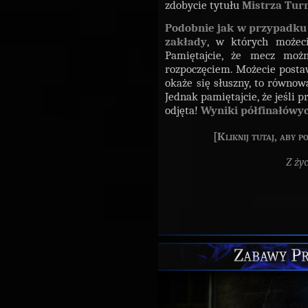
zdobycie tytułu
Mistrza Tur
Podobnie jak w przypadku
zakłady
, w których możec
Pamiętajcie, że mecz moż
rozpoczęciem. Możecie postaw
okaże się słuszny, to równow
Jednak pamiętajcie, że jeśli 
odjęta!
Wyniki półfinałówy
[Kliknij tutaj, aby 
Z ży
Zabawy Pr