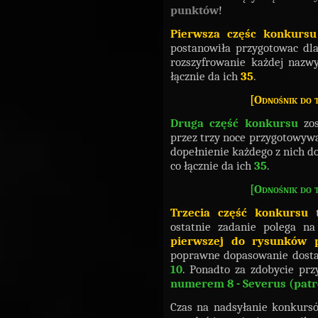
punktów
!
Pierwsza częśc konkursu
postanowiła przygotowac dl
rozszyfrowanie każdej nazw
łącznie da ich
35
.
[Odnośnik do t
Druga część konkursu
zo
przez trzy noce przygotowyw
dopełnienie każdego z nich d
co łącznie da ich
35
.
[Odnośnik do t
Trzecia część konkursu
t
ostatnie zadanie polega n
pierwszej do rysunków p
poprawne dopasowanie dost
10
. Ponadto za zdobycie pr
numerem 8 - Severus (pat
Czas na nadsyłanie konkur