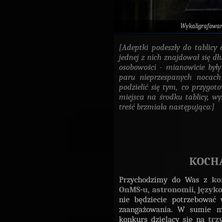
Wykaligrafowa
[Adeptki podeszły do tablicy
jednej z nich znajdował się dł
osobowości - mianowicie były
paru nieprzespanych nocac
podzielić się tym, co przygot
miejsca na środku tablicy, w
treść brzmiała następująco:]
KOCHA
Przychodzimy do Was z
ko
OnMS-u, astronomii, języ
nie będziecie potrzebować w
zaangażowania. W sumie mo
konkurs dzielący się na
trz