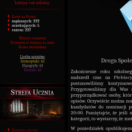
kolejny rok szkolny.
Zapisy na Ucznia
zapisanych:
222
oczekujących:
5
razem:
227
Wszyscy uczniowie
Uczniowie w podziale na domy
Kadra profesorska
Liczba uczniów:
Droga Społe
Gromoptaki: 63
Hipogryfy: 63
Testrale: 69
Zakończenie roku szkolneg
nadszedł czas na
Plebisc
postanowiliśmy kontynuo
Przygotowaliśmy dla Was
Strefa Ucznia
przyporządkować osoby, któr
opisów. Oczywiście można no
kandydatów do nominacji 
20:00
. Pamiętajcie, że jeśli
kategorii, to wystarczy, że zos
W poniedziałek opublikujemy
Dzienniki lekcyjne