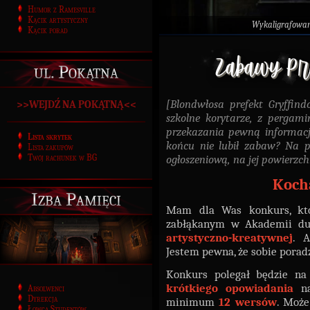
Humor z Ramesville
Kącik artystyczny
Wykaligrafowa
Kącik porad
ul. Pokątna
[Blondwłosa prefekt Gryffin
>>WEJDŹ NA POKĄTNĄ<<
szkolne korytarze, z pergami
przekazania pewną informację
Lista skrytek
końcu nie lubił zabaw? Na p
Lista zakupów
ogłoszeniową, na jej powierzch
Twój rachunek w BG
Koch
Izba Pamięci
Mam dla Was konkurs, kt
zabłąkanym w Akademii dus
artystyczno-kreatywnej
. 
Jestem pewna, że sobie poradz
Konkurs polegał będzie n
krótkiego opowiadania
na
Absolwenci
Dyrekcja
minimum
12 wersów
. Może
Łowca Studentów