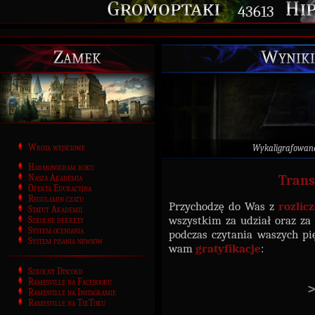
43613
Zamek
Wyniki
Wrota wejściowe
Wykaligrafowan
Harmonogram roku
Nasza Akademia
Trans
Oferta Edukacyjna
Regulamin czatu
Przychodzę do Was z
rozlic
Statut Akademii
wszystkim za udział oraz z
Szkolne dekrety
System oceniania
podczas czytania waszych pi
System pisania newsów
wam
gratyfikacje
:
Szkolny Discord
Ramesville na Facebooku
>
Ramesville na Instagramie
Ramesville na TikToku