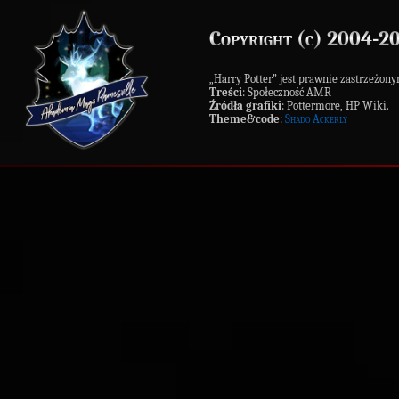
Copyright (c) 2004-2
„Harry Potter” jest prawnie zastrzeż
Treści
: Społeczność AMR
Źródła grafiki
: Pottermore, HP Wiki.
Theme&code
:
Shado Ackerly