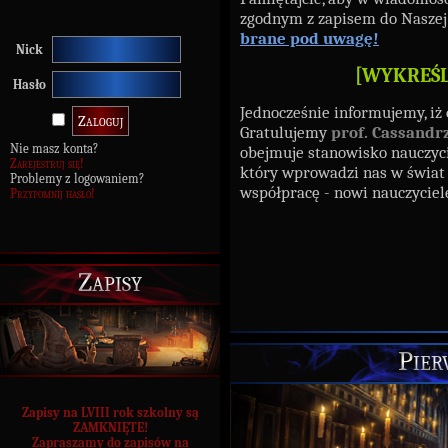
zgodnym z zapisem do Nasze
brane pod uwagę!
Nick
[
WYKREŚ
Hasło
Jednocześnie informujemy, iż
Gratulujemy
prof. Cassandr
Nie masz konta?
obejmuje stanowisko nauczyc
Zarejestruj się!
który wprowadzi nas w świat 
Problemy z logowaniem?
współpracę - nowi nauczyciele
Przypomnij hasło!
Zapisy
Pier
Zapisy na LVIII rok szkolny są
ZAMKNIĘTE!
Zapraszamy do zapisów na