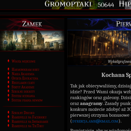
50644
Zamek
Pier
Wrota wejściowe
Wykaligrafow
Harmonogram roku
Nasza Akademia
Kochana Sp
Oferta Edukacyjna
Regulamin czatu
Tak jak obiecywaliśmy, dzisia
Statut Akademii
idzie? Przed Wami okazja wz
Szkolne dekrety
System oceniania
rankingów oraz galeony. Dzis
System pisania newsów
oraz
anagramy
. Zasady punkt
konkurs możecie zdobyć aż 30 p
Szkolny Discord
pierwszej otrzyma bonusowe 1
Ramesville na Facebooku
(
dyrekcja.amr@gmail.com
).
Ramesville na Instagramie
Ramesville na TikToku
Pamiętajcie, aby w wiadomośc