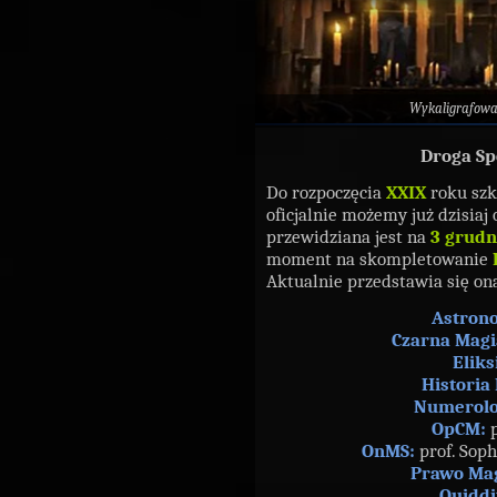
Wykaligrafow
Droga Sp
Do rozpoczęcia
XXIX
roku szko
oficjalnie możemy już dzisiaj 
przewidziana jest na
3 grudn
moment na skompletowanie
Aktualnie przedstawia się on
Astron
Czarna Magi
Eliks
Historia 
Numerolo
OpCM:
p
OnMS:
prof. Soph
Prawo Ma
Quiddi