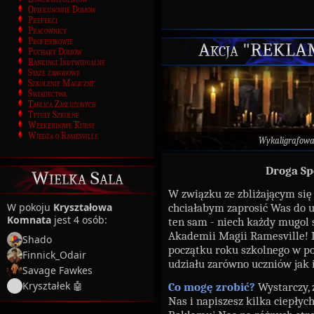
Opiekunowie Domów
Prefekci
Pracownicy
Profesorowie
Akcja "REKLAM
Puchary Domów
Rankingi Indywidualne
Staże zawodowe
Szkolenie Magiczne
Świadectwa
Tablica Zasłużonych
Tytuły Szkolne
Weekendowe Kursy
Wiedza o Ramesville
Wykaligrafow
Droga Sp
Wielka Sala
W związku ze zbliżającym się
W pokoju
Kryształowa
chciałabym zaprosić Was do 
Komnata
jest 4 osób:
ten sam - niech każdy mugol s
Akademii Magii Ramesville! 
Shado
początku roku szkolnego w p
Finnick_Odair
udziału zarówno uczniów jak 
Savage Fawkes
Kryształek 🤖
Co mogę zrobić?
Wystarczy, 
Nas i napiszesz kilka ciepłyc