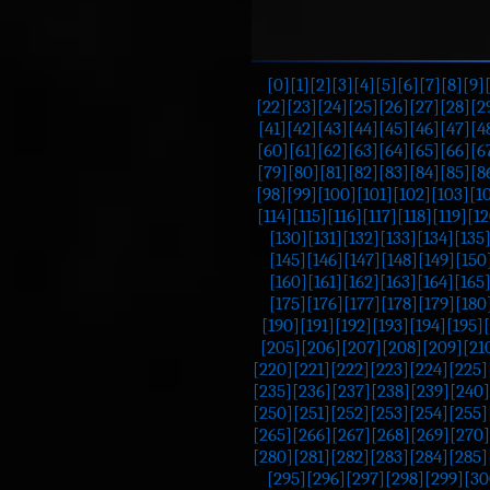
[0]
[1]
[2]
[3]
[4]
[5]
[6]
[7]
[8]
[9]
[22]
[23]
[24]
[25]
[26]
[27]
[28]
[2
[41]
[42]
[43]
[44]
[45]
[46]
[47]
[4
[60]
[61]
[62]
[63]
[64]
[65]
[66]
[6
[79]
[80]
[81]
[82]
[83]
[84]
[85]
[8
[98]
[99]
[100]
[101]
[102]
[103]
[1
[114]
[115]
[116]
[117]
[118]
[119]
[12
[130]
[131]
[132]
[133]
[134]
[135
[145]
[146]
[147]
[148]
[149]
[150
[160]
[161]
[162]
[163]
[164]
[165
[175]
[176]
[177]
[178]
[179]
[180
[190]
[191]
[192]
[193]
[194]
[195]
[205]
[206]
[207]
[208]
[209]
[21
[220]
[221]
[222]
[223]
[224]
[225]
[235]
[236]
[237]
[238]
[239]
[240]
[250]
[251]
[252]
[253]
[254]
[255]
[265]
[266]
[267]
[268]
[269]
[270]
[280]
[281]
[282]
[283]
[284]
[285]
[295]
[296]
[297]
[298]
[299]
[30