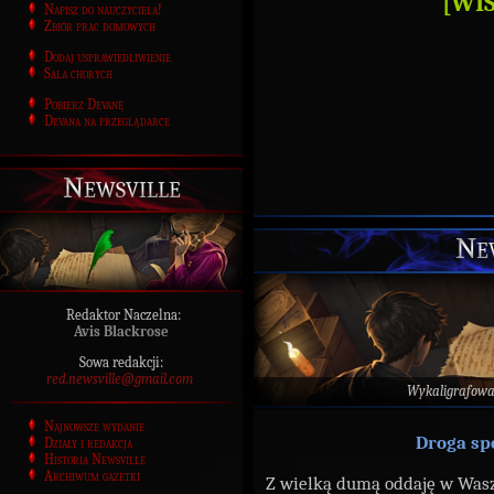
[WIS
Napisz do nauczyciela!
Zbiór prac domowych
Dodaj usprawiedliwienie
Sala chorych
Pobierz Devanę
Devana na przeglądarce
Newsville
New
Redaktor Naczelna:
Avis Blackrose
Sowa redakcji:
red.newsville@gmail.com
Wykaligrafow
Najnowsze wydanie
Droga sp
Działy i redakcja
Historia Newsville
Archiwum gazetki
Z wielką dumą oddaję w Was