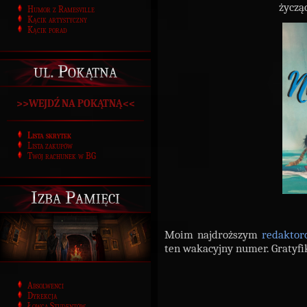
życzą
Humor z Ramesville
Kącik artystyczny
Kącik porad
ul. Pokątna
>>WEJDŹ NA POKĄTNĄ<<
Lista skrytek
Lista zakupów
Twój rachunek w BG
Izba Pamięci
Moim najdroższym
redakto
ten wakacyjny numer. Gratyfik
Absolwenci
Dyrekcja
Łowca Studentów