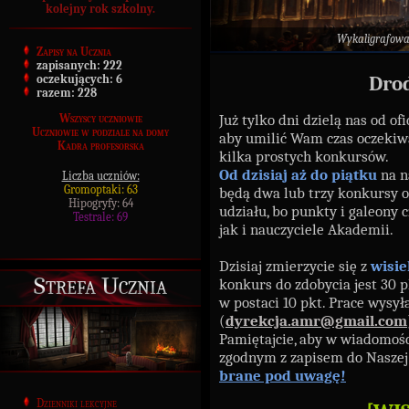
kolejny rok szkolny.
Wykaligrafow
Zapisy na Ucznia
zapisanych:
222
Dro
oczekujących:
6
razem:
228
Już tylko dni dzielą nas od of
Wszyscy uczniowie
Uczniowie w podziale na domy
aby umilić Wam czas oczekiw
Kadra profesorska
kilka prostych konkursów.
Od dzisiaj aż do piątku
na n
Liczba uczniów:
Gromoptaki: 63
będą dwa lub trzy konkursy 
Hipogryfy: 64
udziału, bo punkty i galeony
Testrale: 69
jak i nauczyciele Akademii.
Dzisiaj zmierzycie się z
wisi
Strefa Ucznia
konkurs do zdobycia jest 30 p
w postaci 10 pkt. Prace wysył
(
dyrekcja.amr@gmail.com
Pamiętajcie, aby w wiadomośc
zgodnym z zapisem do Nasze
brane pod uwagę!
Dzienniki lekcyjne