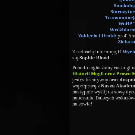
Smokolog
Starożytne
Transmutacj
WoHP*
Wróżbiars
Zaklęcia i Uroki:
prof. An
Zielars
Z radością informuję, iż
Wycie
się
Sophie Blood
.
Ponadto ogłaszamy castingi 
Historii Magii oraz Prawa 
jesteś kreatywny oraz
dyspo
współpracę z
Naszą Akadem
następnie wyślij na sowę dyre
nauczania. Dalszych wskazów
na sowie!