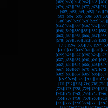
[459]
[460]
[461]
[462]
[463]
[464]
[474]
[475]
[476]
[477]
[478]
[479]
[489]
[490]
[491]
[492]
[493]
[4
[503]
[504]
[505]
[506]
[507]
[50
[518]
[519]
[520]
[521]
[522]
[523]
[533]
[534]
[535]
[536]
[537]
[538]
[548]
[549]
[550]
[551]
[552]
[553]
[563]
[564]
[565]
[566]
[567]
[568]
[578]
[579]
[580]
[581]
[582]
[583]
[593]
[594]
[595]
[596]
[597]
[59
[607]
[608]
[609]
[610]
[611]
[612
[622]
[623]
[624]
[625]
[626]
[627]
[637]
[638]
[639]
[640]
[641]
[642]
[652]
[653]
[654]
[655]
[656]
[657]
[667]
[668]
[669]
[670]
[671]
[672]
[682]
[683]
[684]
[685]
[686]
[687]
[697]
[698]
[699]
[700]
[701]
[70
[711]
[712]
[713]
[714]
[715]
[716]
[726]
[727]
[728]
[729]
[730]
[731]
[741]
[742]
[743]
[744]
[745]
[746]
[756]
[757]
[758]
[759]
[760]
[761]
[771]
[772]
[773]
[774]
[775]
[776]
[786]
[787]
[788]
[789]
[790]
[7