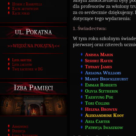
Miłym zaskoczeniem były po
Humor z Ramesville
dla profesorów za włożony tru
Kącik artystyczny
za co serdecznie dziękujemy. 
Kącik porad
dotyczące tego wydarzenia:
1. Świadectwa:
ul. Pokątna
W tym roku szkolnym świadec
pierwszej oraz czterech uczni
>>WEJDŹ NA POKĄTNĄ<<
Anisha Marin
Seshru Raven
Lista skrytek
Lista zakupów
Tiffany James
Twój rachunek w BG
Ariadna Williams
Mandy Brocklehurst
Emmar Roberts
Izba Pamięci
Olivia Slytherin
Taehyung Poe
Tori Collins
Helena Browen
Aleksandrine Kooy
Aria Carter
Absolwenci
Patrycja Iwaszkow
Dyrekcja
Łowca Studentów