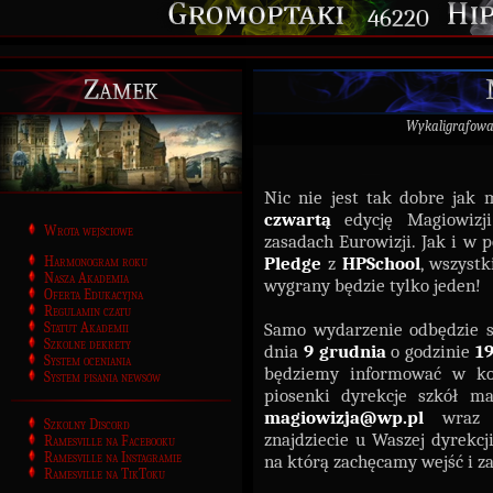
46220
Zamek
Wykaligrafow
Nic nie jest tak dobre jak
czwartą
edycję Magiowiz
Wrota wejściowe
zasadach Eurowizji. Jak i w 
Pledge
z
HPSchool
, wszyst
Harmonogram roku
Nasza Akademia
wygrany będzie tylko jeden!
Oferta Edukacyjna
Regulamin czatu
Samo wydarzenie odbędzie 
Statut Akademii
Szkolne dekrety
dnia
9 grudnia
o godzinie
1
System oceniania
będziemy informować w ko
System pisania newsów
piosenki dyrekcje szkół m
magiowizja@wp.pl
wraz
Szkolny Discord
znajdziecie u Waszej dyrekcj
Ramesville na Facebooku
Ramesville na Instagramie
na którą zachęcamy wejść i z
Ramesville na TikToku