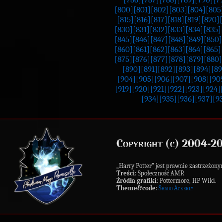
[800]
[801]
[802]
[803]
[804]
[805
[815]
[816]
[817]
[818]
[819]
[820]
[830]
[831]
[832]
[833]
[834]
[835]
[845]
[846]
[847]
[848]
[849]
[850]
[860]
[861]
[862]
[863]
[864]
[865]
[875]
[876]
[877]
[878]
[879]
[880]
[890]
[891]
[892]
[893]
[894]
[89
[904]
[905]
[906]
[907]
[908]
[90
[919]
[920]
[921]
[922]
[923]
[924]
[934]
[935]
[936]
[937]
[9
Copyright (c) 2004-2
„Harry Potter” jest prawnie zastrzeż
Treści
: Społeczność AMR
Źródła grafiki
: Pottermore, HP Wiki.
Theme&code
:
Shado Ackerly