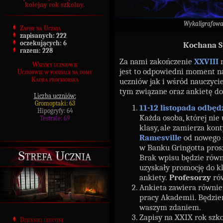
kolejny rok szkolny.
Wykaligrafow
Zapisy na Ucznia
zapisanych:
222
oczekujących:
6
Kochana S
razem:
228
Za nami zakończenie
XXVIII
r
Wszyscy uczniowie
jest to odpowiedni moment n
Uczniowie w podziale na domy
Kadra profesorska
uczniów jak i wśród nauczyciel
tym związane oraz ankietę do
Liczba uczniów:
Gromoptaki: 63
11-12 listopada odbęd
Hipogryfy: 64
Każda osoba, której nie
Testrale: 69
klasy, ale zamierza ko
Ramesville
od nowego s
w Banku Gringotta pros
Strefa Ucznia
Brak wpisu będzie rów
uzyskały promocję do k
ankiety.
Profesorzy
rów
Ankieta zawiera równie
pracy Akademii. Będzie
waszym zdaniem.
Zapisy na XXIX rok szk
Dzienniki lekcyjne