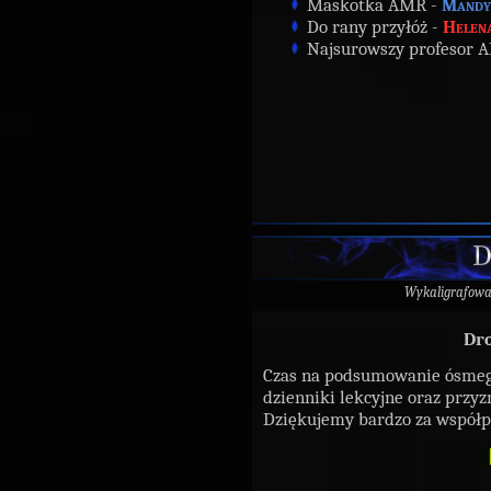
Maskotka AMR -
Mandy
Do rany przyłóż -
Helen
Najsurowszy profesor
D
Wykaligrafow
Dro
Czas na podsumowanie ósmego
dzienniki lekcyjne oraz przyz
Dziękujemy bardzo za współp