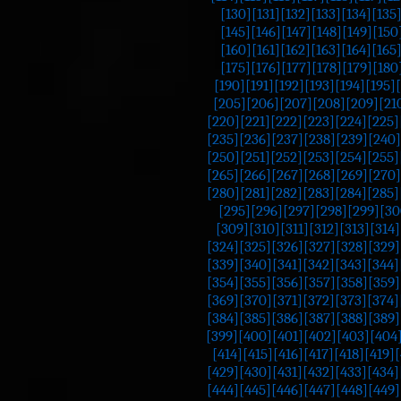
[130]
[131]
[132]
[133]
[134]
[135
[145]
[146]
[147]
[148]
[149]
[150
[160]
[161]
[162]
[163]
[164]
[165
[175]
[176]
[177]
[178]
[179]
[180
[190]
[191]
[192]
[193]
[194]
[195]
[205]
[206]
[207]
[208]
[209]
[21
[220]
[221]
[222]
[223]
[224]
[225]
[235]
[236]
[237]
[238]
[239]
[240]
[250]
[251]
[252]
[253]
[254]
[255]
[265]
[266]
[267]
[268]
[269]
[270]
[280]
[281]
[282]
[283]
[284]
[285]
[295]
[296]
[297]
[298]
[299]
[30
[309]
[310]
[311]
[312]
[313]
[314]
[324]
[325]
[326]
[327]
[328]
[329]
[339]
[340]
[341]
[342]
[343]
[344]
[354]
[355]
[356]
[357]
[358]
[359]
[369]
[370]
[371]
[372]
[373]
[374]
[384]
[385]
[386]
[387]
[388]
[389]
[399]
[400]
[401]
[402]
[403]
[404
[414]
[415]
[416]
[417]
[418]
[419]
[
[429]
[430]
[431]
[432]
[433]
[434]
[444]
[445]
[446]
[447]
[448]
[449]