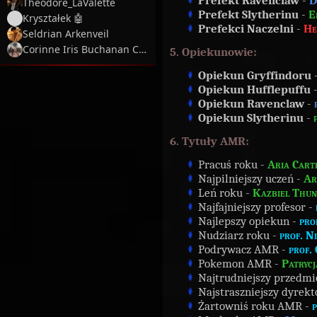
Prefekt Ravenclaw
-
D
Theodore_LaValette
Prefekt Slytherinu
-
E
Kryształek 🤖
Prefekci Naczelni
-
He
Seldrian Arkenveil
Corinne Iris Buchanan Coltrane
5. Opiekunowie:
Opiekun Gryffindoru
Opiekun Hufflepuffu
Opiekun Ravenclaw
-
Opiekun Slytherinu
-
6. Tytuły AMR:
Pracuś roku -
Aria Cart
Najpilniejszy uczeń -
Ar
Leń roku -
Kazbiel Thu
Najfajniejszy profesor -
Najlepszy opiekun -
pro
Nudziarz roku -
prof. N
Podrywacz AMR -
prof.
Pokemon AMR -
Patryc
Najtrudniejszy przedmi
Najstraszniejszy dyrekt
Żartowniś roku AMR -
p