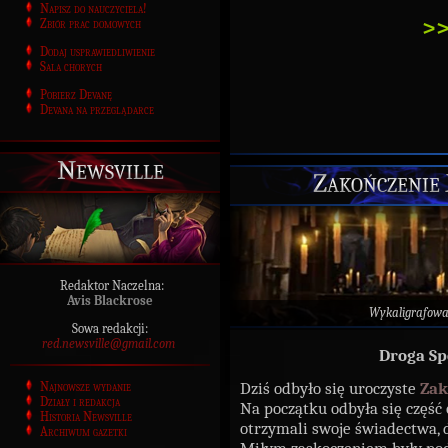
Napisz do nauczyciela!
>>
Zbiór prac domowych
Dodaj usprawiedliwienie
Sala chorych
Pobierz Devanę
Devana na przeglądarce
Newsville
Zakończenie
Redaktor Naczelna:
Avis Blackrose
Wykaligrafow
Sowa redakcji:
red.newsville@gmail.com
Droga Sp
Dziś odbyło się uroczyste
Z
ak
Najnowsze wydanie
Działy i redakcja
Na początku odbyła się część o
Historia Newsville
otrzymali swoje świadectwa,
Archiwum gazetki