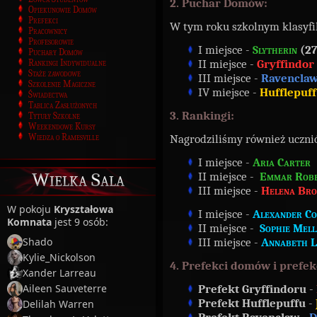
2. Puchar Domów:
Opiekunowie Domów
Prefekci
W tym roku szkolnym klasyfi
Pracownicy
Profesorowie
I miejsce -
Slytherin
(27
Puchary Domów
II miejsce -
Gryffindor
Rankingi Indywidualne
Staże zawodowe
III miejsce -
Ravencla
Szkolenie Magiczne
IV miejsce -
Hufflepuf
Świadectwa
Tablica Zasłużonych
3. Rankingi:
Tytuły Szkolne
Weekendowe Kursy
Wiedza o Ramesville
Nagrodziliśmy również uczni
I miejsce -
Aria Carter
Wielka Sala
II miejsce -
Emmar Robe
III miejsce -
Helena Br
W pokoju
Kryształowa
I miejsce -
Alexander Co
Komnata
jest 9 osób:
II miejsce -
Sophie Mel
Shado
III miejsce -
Annabeth L
Kylie_Nickolson
4. Prefekci domów i prefek
Xander Larreau
Aileen Sauveterre
Prefekt Gryffindoru
-
Prefekt Hufflepuffu
-
Delilah Warren