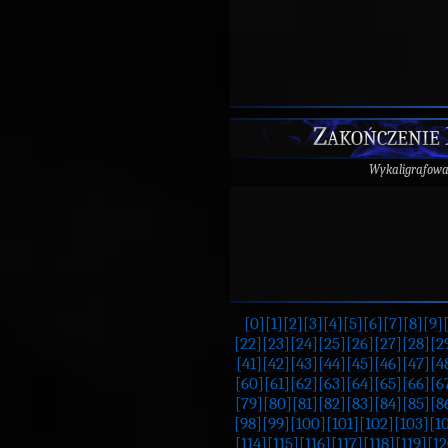
Zakończenie
Wykaligrafow
[0]
[1]
[2]
[3]
[4]
[5]
[6]
[7]
[8]
[9]
[22]
[23]
[24]
[25]
[26]
[27]
[28]
[2
[41]
[42]
[43]
[44]
[45]
[46]
[47]
[4
[60]
[61]
[62]
[63]
[64]
[65]
[66]
[6
[79]
[80]
[81]
[82]
[83]
[84]
[85]
[8
[98]
[99]
[100]
[101]
[102]
[103]
[1
[114]
[115]
[116]
[117]
[118]
[119]
[12