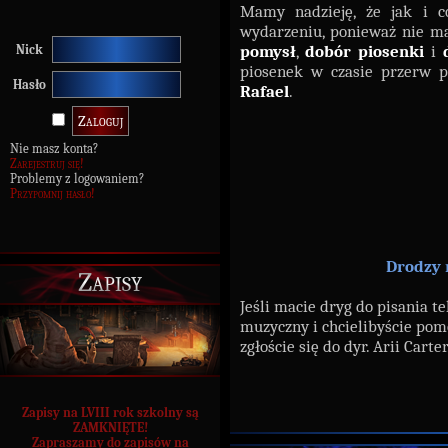
Mamy nadzieję, że jak i c
wydarzeniu, ponieważ nie ma
pomysł
,
dobór piosenki
i
Nick
piosenek w czasie przerw p
Hasło
Rafael
.
Nie masz konta?
Zarejestruj się!
Problemy z logowaniem?
Przypomnij hasło!
Drodzy 
Zapisy
Jeśli macie dryg do pisania t
muzyczny i chcielibyście po
zgłoście się do dyr. Arii Car
Zapisy na LVIII rok szkolny są
ZAMKNIĘTE!
Zapraszamy do zapisów na